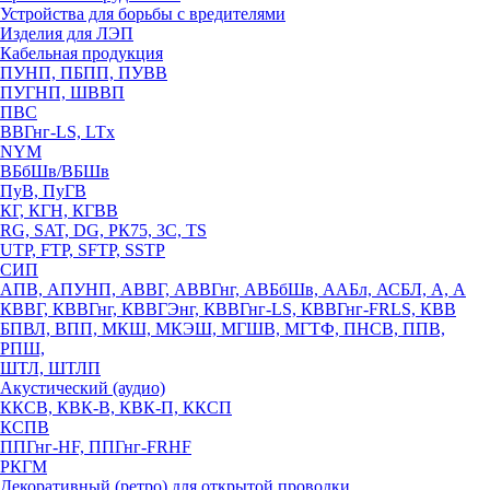
Устройства для борьбы с вредителями
Изделия для ЛЭП
Кабельная продукция
ПУНП, ПБПП, ПУВВ
ПУГНП, ШВВП
ПВС
ВВГнг-LS, LTx
NYM
ВБбШв/ВБШв
ПуВ, ПуГВ
КГ, КГН, КГВВ
RG, SAT, DG, РК75, 3С, TS
UTP, FTP, SFTP, SSTP
СИП
АПВ, АПУНП, АВВГ, АВВГнг, АВБбШв, ААБл, АСБЛ, А, А
КВВГ, КВВГнг, КВВГЭнг, КВВГнг-LS, КВВГнг-FRLS, КВВ
БПВЛ, ВПП, МКШ, МКЭШ, МГШВ, МГТФ, ПНСВ, ППВ,
РПШ,
ШТЛ, ШТЛП
Акустический (аудио)
ККСВ, КВК-В, КВК-П, ККСП
КСПВ
ППГнг-HF, ППГнг-FRHF
РКГМ
Декоративный (ретро) для открытой проводки