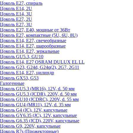
Цоколь Е27, спираль
Цоколь Е14, 2U
Цоколь Е14, 3U
Цоколь Е27, 2U
Цоколь Е27, 3U
Цоколь Е27, Е40, мощные от 36Вт
Цоколь Е27, компактные (5U, 6U, 8U)
Цоколь Е14, Е27, свечеобразные
Цоколь Е14, Е27, шарообразные
Цоколь Е14, Е27, зеркальные
Цоколь GU5.3, GU10
Цоколь Е14, Е27 OSRAM DULUX EL LL
Цоколь G23, G24d, G24q(2), 2G7, 2G11
Цоколь Е14, Е27, цилиндр
Цоколь GX53, G53
Галогенные
Цоколь GU5.3 (MR16), 12V, d. 50 мм
Цоколь GU5.3 (JCDR), 220V, d. 50 мм
Цоколь GU10 (JCDRC), 220V, d. 55 мм
Цоколь GU4 (MR11), 12V, d. 35 мм
Цоколь G4 (JC), 12V, капсульные
Цоколь GY6.35 (JC), 12V, капсульные
Цоколь G6.35 (JCD), 220V, капсульные
Цоколь G9, 220V, капсульные
Цоколь R7s (Прожекторные)