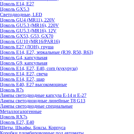
Цоколь E14, E27
Цоколь GX5.3
Светодиодные, LED
Цоколь GU4 (MR11), 220V
Цоколь GU5.3 (MR16), 220V
Цоколь GU5.3 (MR16), 12V
Цоколь GX53, G53, GX70
Цоколь GU10 (MR16/PAR16)
Цоколь Е27 (ЛОН), груша
Цоколь Е14, Е27, зеркальные (R39, R50, R63)
Цоколь G4, капсульная
Цоколь G9, капсульная
Цоколь Е14, Е27, Е40, corn (кукуруза)
Цоколь Е14, Е27, свеча
Цоколь Е14, Е27, шар
Цоколь Е40, Е27 высокомощные
Цоколь R7s
Лампы светодиодные капсула Е-14 и Е-27
Лампы светодиоидные линейные T8 G13
Лампы светодиодные специальные
Металлогалогенные
Цоколь RX7s
Цоколь Е27, E40
Щиты. Шкафы. Боксы. Корпуса
Коробки пломбировочные под автоматы