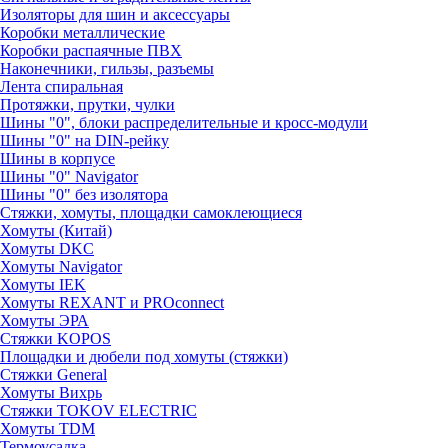
Изоляторы для шин и аксессуары
Коробки металлические
Коробки распаячные ПВХ
Наконечники, гильзы, разъемы
Лента спиральная
Протяжки, прутки, чулки
Шины "0", блоки распределительные и кросс-модули
Шины "0" на DIN-рейку
Шины в корпусе
Шины "0" Navigator
Шины "0" без изолятора
Стяжки, хомуты, площадки самоклеющиеся
Хомуты (Китай)
Хомуты DKC
Хомуты Navigator
Хомуты IEK
Хомуты REXANT и PROconnect
Хомуты ЭРА
Стяжки KOPOS
Площадки и дюбели под хомуты (стяжки)
Стяжки General
Хомуты Вихрь
Стяжки TOKOV ELECTRIC
Хомуты TDM
Термоусадка