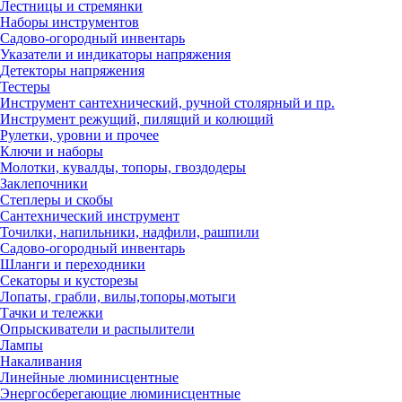
Лестницы и стремянки
Наборы инструментов
Садово-огородный инвентарь
Указатели и индикаторы напряжения
Детекторы напряжения
Тестеры
Инструмент сантехнический, ручной столярный и пр.
Инструмент режущий, пилящий и колющий
Рулетки, уровни и прочее
Ключи и наборы
Молотки, кувалды, топоры, гвоздодеры
Заклепочники
Степлеры и скобы
Сантехнический инструмент
Точилки, напильники, надфили, рашпили
Садово-огородный инвентарь
Шланги и переходники
Секаторы и кусторезы
Лопаты, грабли, вилы,топоры,мотыги
Тачки и тележки
Опрыскиватели и распылители
Лампы
Накаливания
Линейные люминисцентные
Энергосберегающие люминисцентные