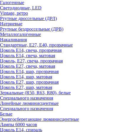
Галогенные
Светодиодные, LED
Vintage, ретро
Ртутные дроссельные (ДРЛ)
Натриевые
Ртутные бездроссельные (ДРВ)
Металлогалогенные
Накаливания
Стандартные, Е27, Е40, прозрачные
Цоколь Е14, свеча, прозрачная
Цоколь Е14, свеча, матовая
Цоколь, Е27, свеча, прозрачная
Цоколь Е27, свеча, матовая
Цоколь Е14, шар, прозрачная
Цоколь Е14, шар, матовая
Цоколь Е27, шар, прозрачная
Цоколь Е27, шар, матовая
Зеркальные (R50, R63, R80), белые
Специального назначения
Линейные люминисцентные
Специального назначения
Белые
Энергосберегающие люминисцентные
Лампы 6000 часов
Цоколь Е14, спираль