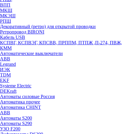
ВПП
МКШ
МКЭШ
РПШ
Декоративный (ретро) для открытой проводки
Ретропровод BIRONI
Кабель USB
КСПВГ, КСПВЭГ, КПСВВ, ПРППМ, ПТПЖ ,П-274, ПВЖ,
КММ
Автоматические выключатели
ABB
Legrand
ИЭК
TDM
EKF
Systeme Electric
DEKraft
Автоматы силовые Россия
Автоматика прочее
Автоматика CHINT
ABB
Автоматы S200
Автоматы S290
УЗО F200