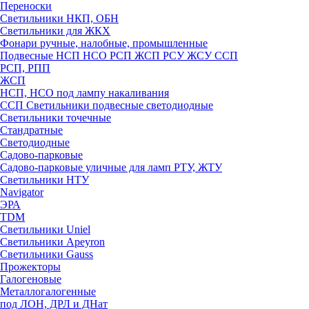
Переноски
Светильники НКП, ОБН
Светильники для ЖКХ
Фонари ручные, налобные, промышленные
Подвесные НСП НСО РСП ЖСП РСУ ЖСУ ССП
РСП, РПП
ЖСП
НСП, НСО под лампу накаливания
ССП Светильники подвесные светодиодные
Светильники точечные
Стандратные
Светодиодные
Садово-парковые
Садово-парковые уличные для ламп РТУ, ЖТУ
Светильники НТУ
Navigator
ЭРА
TDM
Светильники Uniel
Светильники Apeyron
Светильники Gauss
Прожекторы
Галогеновые
Металлогалогенные
под ЛОН, ДРЛ и ДНат