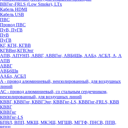
ВВГнг-FRLS (Low Smoke), LTx
Кабель HDMI
Кабель USB
ПВС
Провод ПВС
ПуВ, ПуГВ
ПуВ
ПуГВ
КГ, КГН, КГВВ
КГВВнг,КГВЭнг
АПВ, АПУНП, АВВГ, АВВГнг, АВБбШв, ААБл, АСБЛ, А, А
АПВ
АВВГ
АВБбШв
ААБл, АСБЛ
А - провод алюминиевый, неизолированный, для воздушных
линий
АС - провод алюминиевый, со стальным сердечником,
неизолированный, для воздушных линий
КВВГ, КВВГнг, КВВГЭнг, КВВГнг-LS, КВВГнг-FRLS, КВВ
КВВГ
КВВГнг
КВВГнг-LS
БПВЛ, ВПП, МКШ, МКЭШ, МГШВ, МГТФ, ПНСВ, ППВ,
РПШ,