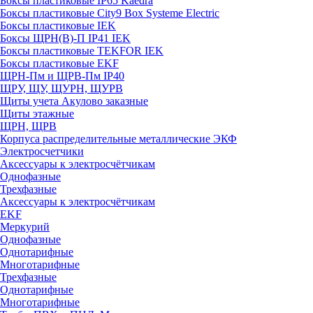
Боксы пластиковые IP65 Kaedra
Боксы пластиковые City9 Box Systeme Electric
Боксы пластиковые IEK
Боксы ЩРН(В)-П IP41 IEK
Боксы пластиковые TEKFOR IEK
Боксы пластиковые EKF
ЩРН-Пм и ЩРВ-Пм IP40
ЩРУ, ЩУ, ЩУРН, ЩУРВ
Щиты учета Акулово заказные
Щиты этажные
ЩРН, ЩРВ
Корпуса распределительные металлические ЭКФ
Электросчетчики
Аксессуары к электросчётчикам
Однофазные
Трехфазные
Аксессуары к электросчётчикам
EKF
Меркурий
Однофазные
Однотарифные
Многотарифные
Трехфазные
Однотарифные
Многотарифные