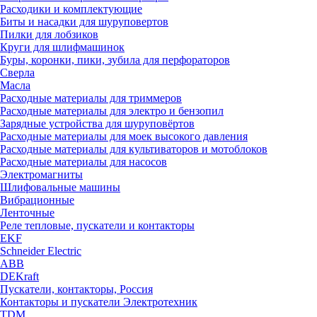
Расходики и комплектующие
Биты и насадки для шуруповертов
Пилки для лобзиков
Круги для шлифмашинок
Буры, коронки, пики, зубила для перфораторов
Сверла
Масла
Расходные материалы для триммеров
Расходные материалы для электро и бензопил
Зарядные устройства для шуруповёртов
Расходные материалы для моек высокого давления
Расходные материалы для культиваторов и мотоблоков
Расходные материалы для насосов
Электромагниты
Шлифовальные машины
Вибрационные
Ленточные
Реле тепловые, пускатели и контакторы
EKF
Schneider Electric
ABB
DEKraft
Пускатели, контакторы, Россия
Контакторы и пускатели Электротехник
TDM