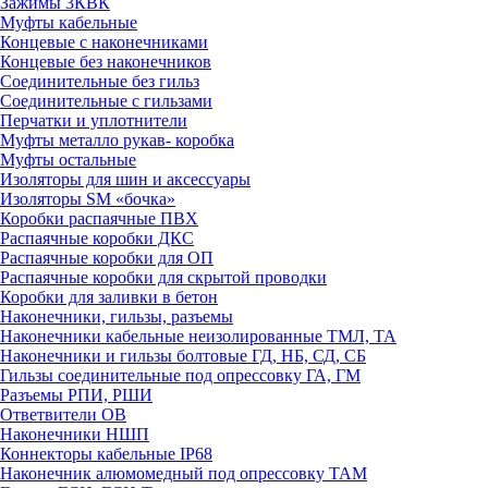
Зажимы 3КВК
Муфты кабельные
Концевые с наконечниками
Концевые без наконечников
Соединительные без гильз
Соединительные с гильзами
Перчатки и уплотнители
Муфты металло рукав- коробка
Муфты остальные
Изоляторы для шин и аксессуары
Изоляторы SM «бочка»
Коробки распаячные ПВХ
Распаячные коробки ДКС
Распаячные коробки для ОП
Распаячные коробки для скрытой проводки
Коробки для заливки в бетон
Наконечники, гильзы, разъемы
Наконечники кабельные неизолированные ТМЛ, ТА
Наконечники и гильзы болтовые ГД, НБ, СД, СБ
Гильзы соединительные под опрессовку ГА, ГМ
Разъемы РПИ, РШИ
Ответвители ОВ
Наконечники НШП
Коннекторы кабельные IP68
Наконечник алюмомедный под опрессовку ТАМ