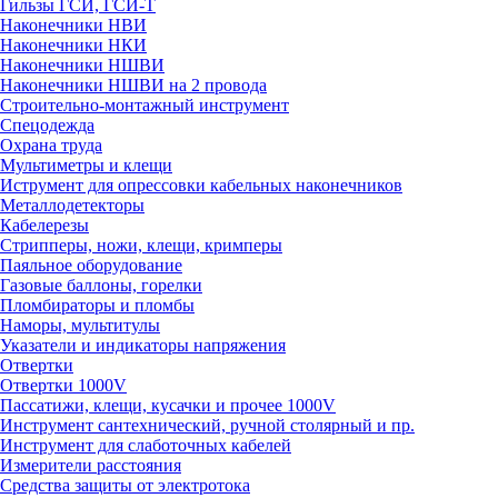
Гильзы ГСИ, ГСИ-Т
Наконечники НВИ
Наконечники НКИ
Наконечники НШВИ
Наконечники НШВИ на 2 провода
Строительно-монтажный инструмент
Спецодежда
Охрана труда
Мультиметры и клещи
Иструмент для опрессовки кабельных наконечников
Металлодетекторы
Кабелерезы
Стрипперы, ножи, клещи, кримперы
Паяльное оборудование
Газовые баллоны, горелки
Пломбираторы и пломбы
Наморы, мультитулы
Указатели и индикаторы напряжения
Отвертки
Отвертки 1000V
Пассатижи, клещи, кусачки и прочее 1000V
Инструмент сантехнический, ручной столярный и пр.
Инструмент для слаботочных кабелей
Измерители расстояния
Средства защиты от электротока