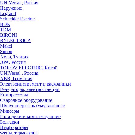
UNIVersal , Россия
Наружные
Legrand
Schneider Electric
ИЭК
TDM
BIRONI
BYLECTRICA
Makel
Simon
Arvia, Турция
ЭРА, Россия
TOKOV ELECTRIC, Китай
UNIVersal , Россия
ABB, Германия
Электроинструмент и расходники
Генераторы, электростанции
Компрессоры
Сварочное оборудование
Шуруповерты аккумуляторные
Миксеры
Расходики и комплектующие
Болгарки
Перфораторы
Фены, термофены