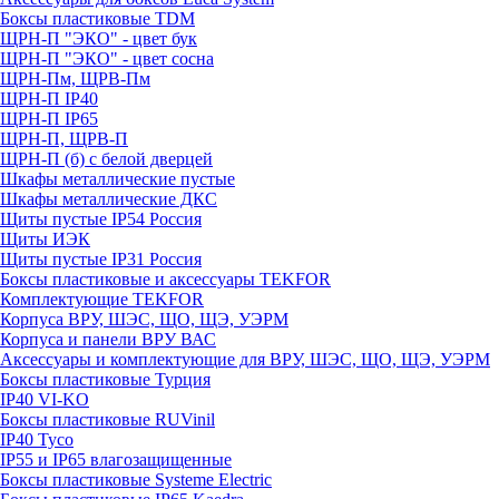
Боксы пластиковые TDM
ЩРН-П "ЭКО" - цвет бук
ЩРН-П "ЭКО" - цвет сосна
ЩРН-Пм, ЩРВ-Пм
ЩРН-П IP40
ЩРН-П IP65
ЩРН-П, ЩРВ-П
ЩРН-П (б) с белой дверцей
Шкафы металлические пустые
Шкафы металлические ДКС
Щиты пустые IP54 Россия
Щиты ИЭК
Щиты пустые IP31 Россия
Боксы пластиковые и аксессуары TEKFOR
Комплектующие TEKFOR
Корпуса ВРУ, ШЭС, ЩО, ЩЭ, УЭРМ
Корпуса и панели ВРУ ВАС
Аксессуары и комплектующие для ВРУ, ШЭС, ЩО, ЩЭ, УЭРМ
Боксы пластиковые Турция
IP40 VI-KO
Боксы пластиковые RUVinil
IP40 Тусо
IP55 и IP65 влагозащищенные
Боксы пластиковые Systeme Electric