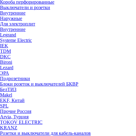
Короба перфорированные
Выключатели и розетки
Внутренние
Наружные
Для электроплит
Внутренние
Legrand
Systeme Electric
IEK
TDM
DKC
Bironi
Lezard
ЭРА
Подрозетники
Блоки розеток и выключателей БКВР
БелТИЗ
Makel
EKF, Китай
SPL
Прочие Россия
Arvia, Турция
TOKOV ELECTRIC
KRANZ
Розетки и выключатели для кабель-каналов