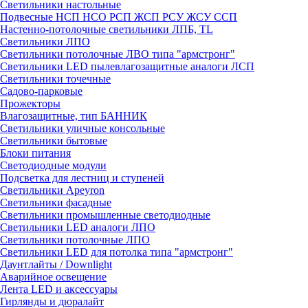
Светильники настольные
Подвесные НСП НСО РСП ЖСП РСУ ЖСУ ССП
Настенно-потолочные светильники ЛПБ, TL
Светильники ЛПО
Светильники потолочные ЛВО типа "армстронг"
Светильники LED пылевлагозащитные аналоги ЛСП
Светильники точечные
Садово-парковые
Прожекторы
Влагозащитные, тип БАННИК
Светильники уличные консольные
Светильники бытовые
Блоки питания
Светодиодные модули
Подсветка для лестниц и ступеней
Светильники Apeyron
Светильники фасадные
Светильники промышленные светодиодные
Светильники LED аналоги ЛПО
Светильники потолочные ЛПО
Светильники LED для потолка типа "армстронг"
Даунтлайты / Downlight
Аварийное освещение
Лента LED и аксессуары
Гирлянды и дюралайт