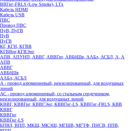
ВВГнг-FRLS (Low Smoke), LTx
Кабель HDMI
Кабель USB
ПВС
Провод ПВС
ПуВ, ПуГВ
ПуВ
ПуГВ
КГ, КГН, КГВВ
КГВВнг,КГВЭнг
АПВ, АПУНП, АВВГ, АВВГнг, АВБбШв, ААБл, АСБЛ, А, А
АПВ
АВВГ
АВБбШв
ААБл, АСБЛ
А - провод алюминиевый, неизолированный, для воздушных
линий
АС - провод алюминиевый, со стальным сердечником,
неизолированный, для воздушных линий
КВВГ, КВВГнг, КВВГЭнг, КВВГнг-LS, КВВГнг-FRLS, КВВ
КВВГ
КВВГнг
КВВГнг-LS
БПВЛ, ВПП, МКШ, МКЭШ, МГШВ, МГТФ, ПНСВ, ППВ,
РПШ,