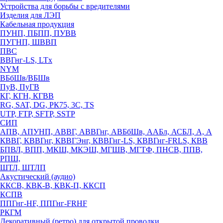
Устройства для борьбы с вредителями
Изделия для ЛЭП
Кабельная продукция
ПУНП, ПБПП, ПУВВ
ПУГНП, ШВВП
ПВС
ВВГнг-LS, LTx
NYM
ВБбШв/ВБШв
ПуВ, ПуГВ
КГ, КГН, КГВВ
RG, SAT, DG, РК75, 3С, TS
UTP, FTP, SFTP, SSTP
СИП
АПВ, АПУНП, АВВГ, АВВГнг, АВБбШв, ААБл, АСБЛ, А, А
КВВГ, КВВГнг, КВВГЭнг, КВВГнг-LS, КВВГнг-FRLS, КВВ
БПВЛ, ВПП, МКШ, МКЭШ, МГШВ, МГТФ, ПНСВ, ППВ,
РПШ,
ШТЛ, ШТЛП
Акустический (аудио)
ККСВ, КВК-В, КВК-П, ККСП
КСПВ
ППГнг-HF, ППГнг-FRHF
РКГМ
Декоративный (ретро) для открытой проводки