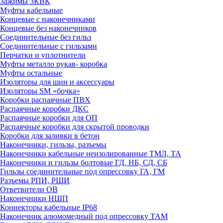
Зажимы 3КВК
Муфты кабельные
Концевые с наконечниками
Концевые без наконечников
Соединительные без гильз
Соединительные с гильзами
Перчатки и уплотнители
Муфты металло рукав- коробка
Муфты остальные
Изоляторы для шин и аксессуары
Изоляторы SM «бочка»
Коробки распаячные ПВХ
Распаячные коробки ДКС
Распаячные коробки для ОП
Распаячные коробки для скрытой проводки
Коробки для заливки в бетон
Наконечники, гильзы, разъемы
Наконечники кабельные неизолированные ТМЛ, ТА
Наконечники и гильзы болтовые ГД, НБ, СД, СБ
Гильзы соединительные под опрессовку ГА, ГМ
Разъемы РПИ, РШИ
Ответвители ОВ
Наконечники НШП
Коннекторы кабельные IP68
Наконечник алюмомедный под опрессовку ТАМ