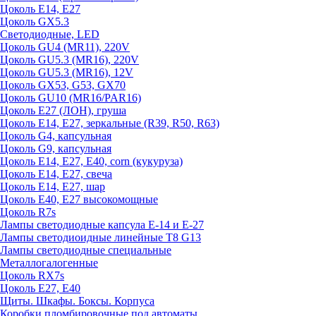
Цоколь E14, E27
Цоколь GX5.3
Светодиодные, LED
Цоколь GU4 (MR11), 220V
Цоколь GU5.3 (MR16), 220V
Цоколь GU5.3 (MR16), 12V
Цоколь GX53, G53, GX70
Цоколь GU10 (MR16/PAR16)
Цоколь Е27 (ЛОН), груша
Цоколь Е14, Е27, зеркальные (R39, R50, R63)
Цоколь G4, капсульная
Цоколь G9, капсульная
Цоколь Е14, Е27, Е40, corn (кукуруза)
Цоколь Е14, Е27, свеча
Цоколь Е14, Е27, шар
Цоколь Е40, Е27 высокомощные
Цоколь R7s
Лампы светодиодные капсула Е-14 и Е-27
Лампы светодиоидные линейные T8 G13
Лампы светодиодные специальные
Металлогалогенные
Цоколь RX7s
Цоколь Е27, E40
Щиты. Шкафы. Боксы. Корпуса
Коробки пломбировочные под автоматы