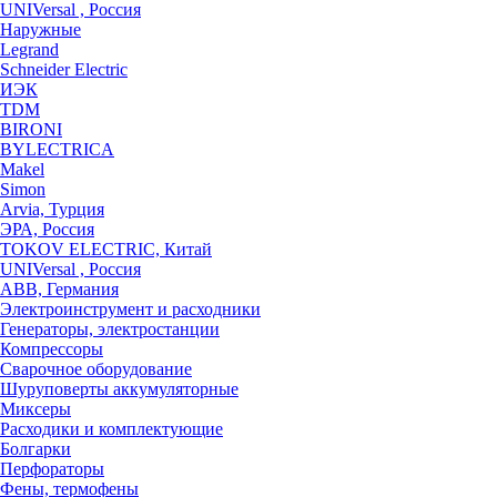
UNIVersal , Россия
Наружные
Legrand
Schneider Electric
ИЭК
TDM
BIRONI
BYLECTRICA
Makel
Simon
Arvia, Турция
ЭРА, Россия
TOKOV ELECTRIC, Китай
UNIVersal , Россия
ABB, Германия
Электроинструмент и расходники
Генераторы, электростанции
Компрессоры
Сварочное оборудование
Шуруповерты аккумуляторные
Миксеры
Расходики и комплектующие
Болгарки
Перфораторы
Фены, термофены