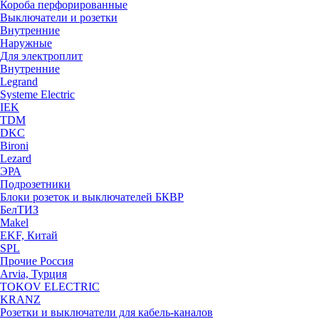
Короба перфорированные
Выключатели и розетки
Внутренние
Наружные
Для электроплит
Внутренние
Legrand
Systeme Electric
IEK
TDM
DKC
Bironi
Lezard
ЭРА
Подрозетники
Блоки розеток и выключателей БКВР
БелТИЗ
Makel
EKF, Китай
SPL
Прочие Россия
Arvia, Турция
TOKOV ELECTRIC
KRANZ
Розетки и выключатели для кабель-каналов