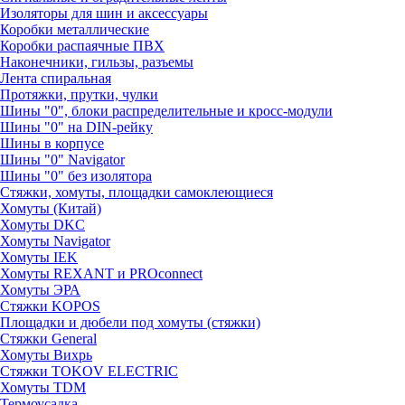
Изоляторы для шин и аксессуары
Коробки металлические
Коробки распаячные ПВХ
Наконечники, гильзы, разъемы
Лента спиральная
Протяжки, прутки, чулки
Шины "0", блоки распределительные и кросс-модули
Шины "0" на DIN-рейку
Шины в корпусе
Шины "0" Navigator
Шины "0" без изолятора
Стяжки, хомуты, площадки самоклеющиеся
Хомуты (Китай)
Хомуты DKC
Хомуты Navigator
Хомуты IEK
Хомуты REXANT и PROconnect
Хомуты ЭРА
Стяжки KOPOS
Площадки и дюбели под хомуты (стяжки)
Стяжки General
Хомуты Вихрь
Стяжки TOKOV ELECTRIC
Хомуты TDM
Термоусадка