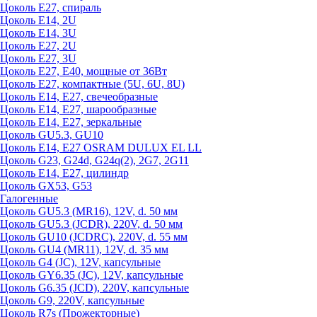
Цоколь Е27, спираль
Цоколь Е14, 2U
Цоколь Е14, 3U
Цоколь Е27, 2U
Цоколь Е27, 3U
Цоколь Е27, Е40, мощные от 36Вт
Цоколь Е27, компактные (5U, 6U, 8U)
Цоколь Е14, Е27, свечеобразные
Цоколь Е14, Е27, шарообразные
Цоколь Е14, Е27, зеркальные
Цоколь GU5.3, GU10
Цоколь Е14, Е27 OSRAM DULUX EL LL
Цоколь G23, G24d, G24q(2), 2G7, 2G11
Цоколь Е14, Е27, цилиндр
Цоколь GX53, G53
Галогенные
Цоколь GU5.3 (MR16), 12V, d. 50 мм
Цоколь GU5.3 (JCDR), 220V, d. 50 мм
Цоколь GU10 (JCDRC), 220V, d. 55 мм
Цоколь GU4 (MR11), 12V, d. 35 мм
Цоколь G4 (JC), 12V, капсульные
Цоколь GY6.35 (JC), 12V, капсульные
Цоколь G6.35 (JCD), 220V, капсульные
Цоколь G9, 220V, капсульные
Цоколь R7s (Прожекторные)