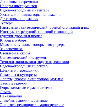
Лестницы и стремянки
Наборы инструментов
Садово-огородный инвентарь
Указатели и индикаторы напряжения
Детекторы напряжения
Тестеры
Инструмент сантехнический, ручной столярный и пр.
Инструмент режущий, пилящий и колющий
Рулетки, уровни и прочее
Ключи и наборы
Молотки, кувалды, топоры, гвоздодеры
Заклепочники
Степлеры и скобы
Сантехнический инструмент
Точилки, напильники, надфили, рашпили
Садово-огородный инвентарь
Шланги и переходники
Секаторы и кусторезы
Лопаты, грабли, вилы,топоры,мотыги
Тачки и тележки
Опрыскиватели и распылители
Лампы
Накаливания
Линейные люминисцентные
Энергосберегающие люминисцентные