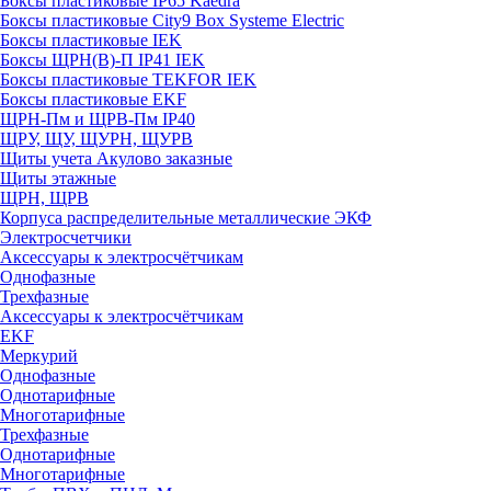
Боксы пластиковые IP65 Kaedra
Боксы пластиковые City9 Box Systeme Electric
Боксы пластиковые IEK
Боксы ЩРН(В)-П IP41 IEK
Боксы пластиковые TEKFOR IEK
Боксы пластиковые EKF
ЩРН-Пм и ЩРВ-Пм IP40
ЩРУ, ЩУ, ЩУРН, ЩУРВ
Щиты учета Акулово заказные
Щиты этажные
ЩРН, ЩРВ
Корпуса распределительные металлические ЭКФ
Электросчетчики
Аксессуары к электросчётчикам
Однофазные
Трехфазные
Аксессуары к электросчётчикам
EKF
Меркурий
Однофазные
Однотарифные
Многотарифные
Трехфазные
Однотарифные
Многотарифные