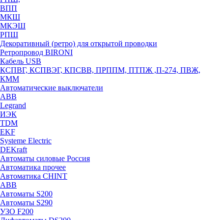
ВПП
МКШ
МКЭШ
РПШ
Декоративный (ретро) для открытой проводки
Ретропровод BIRONI
Кабель USB
КСПВГ, КСПВЭГ, КПСВВ, ПРППМ, ПТПЖ ,П-274, ПВЖ,
КММ
Автоматические выключатели
ABB
Legrand
ИЭК
TDM
EKF
Systeme Electric
DEKraft
Автоматы силовые Россия
Автоматика прочее
Автоматика CHINT
ABB
Автоматы S200
Автоматы S290
УЗО F200