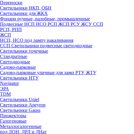
Переноски
Светильники НКП, ОБН
Светильники для ЖКХ
Фонари ручные, налобные, промышленные
Подвесные НСП НСО РСП ЖСП РСУ ЖСУ ССП
РСП, РПП
ЖСП
НСП, НСО под лампу накаливания
ССП Светильники подвесные светодиодные
Светильники точечные
Стандратные
Светодиодные
Садово-парковые
Садово-парковые уличные для ламп РТУ, ЖТУ
Светильники НТУ
Navigator
ЭРА
TDM
Светильники Uniel
Светильники Apeyron
Светильники Gauss
Прожекторы
Галогеновые
Металлогалогенные
под ЛОН, ДРЛ и ДНат