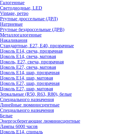
Галогенные
Светодиодные, LED
Vintage, ретро
Ртутные дроссельные (ДРЛ)
Натриевые
Ртутные бездроссельные (ДРВ)
Металлогалогенные
Накаливания
Стандартные, Е27, Е40, прозрачные
Цоколь Е14, свеча, прозрачная
Цоколь Е14, свеча, матовая
Цоколь, Е27, свеча, прозрачная
Цоколь Е27, свеча, матовая
Цоколь Е14, шар, прозрачная
Цоколь Е14, шар, матовая
Цоколь Е27, шар, прозрачная
Цоколь Е27, шар, матовая
Зеркальные (R50, R63, R80), белые
Специального назначения
Линейные люминисцентные
Специального назначения
Белые
Энергосберегающие люминисцентные
Лампы 6000 часов
Цоколь Е14, спираль