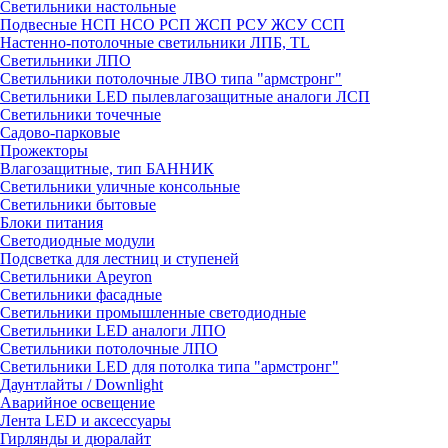
Светильники настольные
Подвесные НСП НСО РСП ЖСП РСУ ЖСУ ССП
Настенно-потолочные светильники ЛПБ, TL
Светильники ЛПО
Светильники потолочные ЛВО типа "армстронг"
Светильники LED пылевлагозащитные аналоги ЛСП
Светильники точечные
Садово-парковые
Прожекторы
Влагозащитные, тип БАННИК
Светильники уличные консольные
Светильники бытовые
Блоки питания
Светодиодные модули
Подсветка для лестниц и ступеней
Светильники Apeyron
Светильники фасадные
Светильники промышленные светодиодные
Светильники LED аналоги ЛПО
Светильники потолочные ЛПО
Светильники LED для потолка типа "армстронг"
Даунтлайты / Downlight
Аварийное освещение
Лента LED и аксессуары
Гирлянды и дюралайт