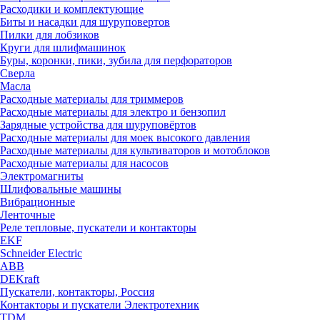
Расходики и комплектующие
Биты и насадки для шуруповертов
Пилки для лобзиков
Круги для шлифмашинок
Буры, коронки, пики, зубила для перфораторов
Сверла
Масла
Расходные материалы для триммеров
Расходные материалы для электро и бензопил
Зарядные устройства для шуруповёртов
Расходные материалы для моек высокого давления
Расходные материалы для культиваторов и мотоблоков
Расходные материалы для насосов
Электромагниты
Шлифовальные машины
Вибрационные
Ленточные
Реле тепловые, пускатели и контакторы
EKF
Schneider Electric
ABB
DEKraft
Пускатели, контакторы, Россия
Контакторы и пускатели Электротехник
TDM