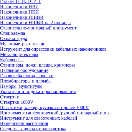
Гильзы ГСИ, ГСИ-Т
Наконечники НВИ
Наконечники НКИ
Наконечники НШВИ
Наконечники НШВИ на 2 провода
Строительно-монтажный инструмент
Спецодежда
Охрана труда
Мультиметры и клещи
Иструмент для опрессовки кабельных наконечников
Металлодетекторы
Кабелерезы
Стрипперы, ножи, клещи, кримперы
Паяльное оборудование
Газовые баллоны, горелки
Пломбираторы и пломбы
Наморы, мультитулы
Указатели и индикаторы напряжения
Отвертки
Отвертки 1000V
Пассатижи, клещи, кусачки и прочее 1000V
Инструмент сантехнический, ручной столярный и пр.
Инструмент для слаботочных кабелей
Измерители расстояния
Средства защиты от электротока