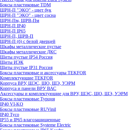
Боксы пластиковые TDM
ЩРН-П "ЭКО" - цвет бук
ЩРН-П "ЭКО" - цвет сосна
ЩРН-Пм, ЩРВ-Пм
ЩРН-П IP40
ЩРН-П IP65
ЩРН-П, ЩРВ-П
ЩРН-П (б) с белой дверцей
Шкафы металлические пустые
Шкафы металлические ДКС
Щиты пустые IP54 Россия
Щиты ИЭК
Щиты пустые IP31 Россия
Боксы пластиковые и аксессуары TEKFOR
Комплектующие TEKFOR
Корпуса ВРУ, ШЭС, ЩО, ЩЭ, УЭРМ
Корпуса и панели ВРУ ВАС
Аксессуары и комплектующие для ВРУ, ШЭС, ЩО, ЩЭ, УЭРМ
Боксы пластиковые Турция
IP40 VI-KO
Боксы пластиковые RUVinil
IP40 Тусо
IP55 и IP65 влагозащищенные
Боксы пластиковые Systeme Electric