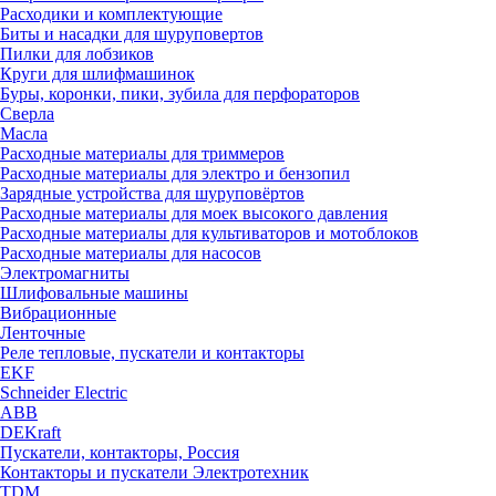
Расходики и комплектующие
Биты и насадки для шуруповертов
Пилки для лобзиков
Круги для шлифмашинок
Буры, коронки, пики, зубила для перфораторов
Сверла
Масла
Расходные материалы для триммеров
Расходные материалы для электро и бензопил
Зарядные устройства для шуруповёртов
Расходные материалы для моек высокого давления
Расходные материалы для культиваторов и мотоблоков
Расходные материалы для насосов
Электромагниты
Шлифовальные машины
Вибрационные
Ленточные
Реле тепловые, пускатели и контакторы
EKF
Schneider Electric
ABB
DEKraft
Пускатели, контакторы, Россия
Контакторы и пускатели Электротехник
TDM