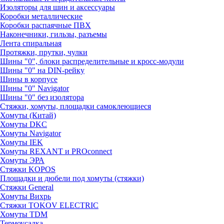
Изоляторы для шин и аксессуары
Коробки металлические
Коробки распаячные ПВХ
Наконечники, гильзы, разъемы
Лента спиральная
Протяжки, прутки, чулки
Шины "0", блоки распределительные и кросс-модули
Шины "0" на DIN-рейку
Шины в корпусе
Шины "0" Navigator
Шины "0" без изолятора
Стяжки, хомуты, площадки самоклеющиеся
Хомуты (Китай)
Хомуты DKC
Хомуты Navigator
Хомуты IEK
Хомуты REXANT и PROconnect
Хомуты ЭРА
Стяжки KOPOS
Площадки и дюбели под хомуты (стяжки)
Стяжки General
Хомуты Вихрь
Стяжки TOKOV ELECTRIC
Хомуты TDM
Термоусадка