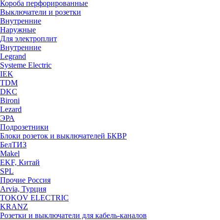
Короба перфорированные
Выключатели и розетки
Внутренние
Наружные
Для электроплит
Внутренние
Legrand
Systeme Electric
IEK
TDM
DKC
Bironi
Lezard
ЭРА
Подрозетники
Блоки розеток и выключателей БКВР
БелТИЗ
Makel
EKF, Китай
SPL
Прочие Россия
Arvia, Турция
TOKOV ELECTRIC
KRANZ
Розетки и выключатели для кабель-каналов