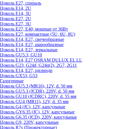
Цоколь Е27, спираль
Цоколь Е14, 2U
Цоколь Е14, 3U
Цоколь Е27, 2U
Цоколь Е27, 3U
Цоколь Е27, Е40, мощные от 36Вт
Цоколь Е27, компактные (5U, 6U, 8U)
Цоколь Е14, Е27, свечеобразные
Цоколь Е14, Е27, шарообразные
Цоколь Е14, Е27, зеркальные
Цоколь GU5.3, GU10
Цоколь Е14, Е27 OSRAM DULUX EL LL
Цоколь G23, G24d, G24q(2), 2G7, 2G11
Цоколь Е14, Е27, цилиндр
Цоколь GX53, G53
Галогенные
Цоколь GU5.3 (MR16), 12V, d. 50 мм
Цоколь GU5.3 (JCDR), 220V, d. 50 мм
Цоколь GU10 (JCDRC), 220V, d. 55 мм
Цоколь GU4 (MR11), 12V, d. 35 мм
Цоколь G4 (JC), 12V, капсульные
Цоколь GY6.35 (JC), 12V, капсульные
Цоколь G6.35 (JCD), 220V, капсульные
Цоколь G9, 220V, капсульные
Цоколь R7s (Прожекторные)