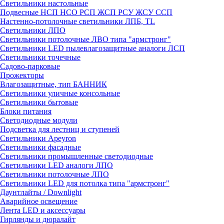
Светильники настольные
Подвесные НСП НСО РСП ЖСП РСУ ЖСУ ССП
Настенно-потолочные светильники ЛПБ, TL
Светильники ЛПО
Светильники потолочные ЛВО типа "армстронг"
Светильники LED пылевлагозащитные аналоги ЛСП
Светильники точечные
Садово-парковые
Прожекторы
Влагозащитные, тип БАННИК
Светильники уличные консольные
Светильники бытовые
Блоки питания
Светодиодные модули
Подсветка для лестниц и ступеней
Светильники Apeyron
Светильники фасадные
Светильники промышленные светодиодные
Светильники LED аналоги ЛПО
Светильники потолочные ЛПО
Светильники LED для потолка типа "армстронг"
Даунтлайты / Downlight
Аварийное освещение
Лента LED и аксессуары
Гирлянды и дюралайт