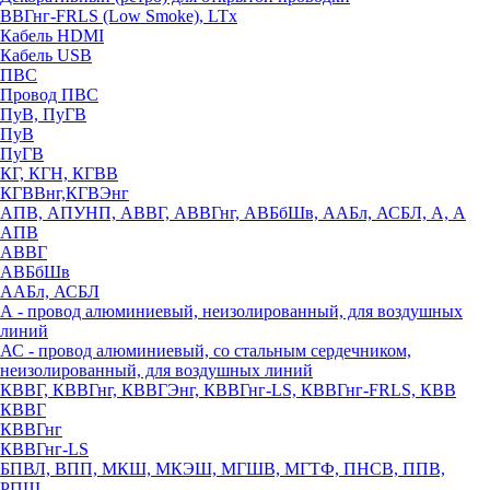
ВВГнг-FRLS (Low Smoke), LTx
Кабель HDMI
Кабель USB
ПВС
Провод ПВС
ПуВ, ПуГВ
ПуВ
ПуГВ
КГ, КГН, КГВВ
КГВВнг,КГВЭнг
АПВ, АПУНП, АВВГ, АВВГнг, АВБбШв, ААБл, АСБЛ, А, А
АПВ
АВВГ
АВБбШв
ААБл, АСБЛ
А - провод алюминиевый, неизолированный, для воздушных
линий
АС - провод алюминиевый, со стальным сердечником,
неизолированный, для воздушных линий
КВВГ, КВВГнг, КВВГЭнг, КВВГнг-LS, КВВГнг-FRLS, КВВ
КВВГ
КВВГнг
КВВГнг-LS
БПВЛ, ВПП, МКШ, МКЭШ, МГШВ, МГТФ, ПНСВ, ППВ,
РПШ,