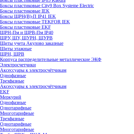
Боксы пластиковые IP65 Kaedra
Боксы пластиковые City9 Box Systeme Electric
Боксы пластиковые IEK
Боксы ЩРН(В)-П IP41 IEK
Боксы пластиковые TEKFOR IEK
Боксы пластиковые EKF
ЩРН-Пм и ЩРВ-Пм IP40
ЩРУ, ЩУ, ЩУРН, ЩУРВ
Щиты учета Акулово заказные
Щиты этажные
ЩРН, ЩРВ
Корпуса распределительные металлические ЭКФ
Электросчетчики
Аксессуары к электросчётчикам
Однофазные
Трехфазные
Аксессуары к электросчётчикам
EKF
Меркурий
Однофазные
Однотарифные
Многотарифные
Трехфазные
Однотарифные
Многотарифные