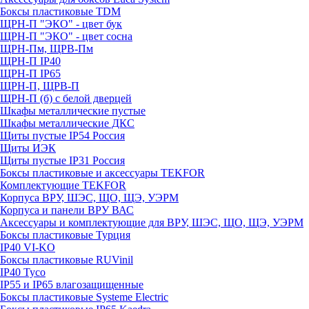
Боксы пластиковые TDM
ЩРН-П "ЭКО" - цвет бук
ЩРН-П "ЭКО" - цвет сосна
ЩРН-Пм, ЩРВ-Пм
ЩРН-П IP40
ЩРН-П IP65
ЩРН-П, ЩРВ-П
ЩРН-П (б) с белой дверцей
Шкафы металлические пустые
Шкафы металлические ДКС
Щиты пустые IP54 Россия
Щиты ИЭК
Щиты пустые IP31 Россия
Боксы пластиковые и аксессуары TEKFOR
Комплектующие TEKFOR
Корпуса ВРУ, ШЭС, ЩО, ЩЭ, УЭРМ
Корпуса и панели ВРУ ВАС
Аксессуары и комплектующие для ВРУ, ШЭС, ЩО, ЩЭ, УЭРМ
Боксы пластиковые Турция
IP40 VI-KO
Боксы пластиковые RUVinil
IP40 Тусо
IP55 и IP65 влагозащищенные
Боксы пластиковые Systeme Electric