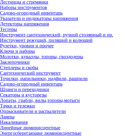
Лестницы и стремянки
Наборы инструментов
Садово-огородный инвентарь
Указатели и индикаторы напряжения
Детекторы напряжения
Тестеры
Инструмент сантехнический, ручной столярный и пр.
Инструмент режущий, пилящий и колющий
Рулетки, уровни и прочее
Ключи и наборы
Молотки, кувалды, топоры, гвоздодеры
Заклепочники
Степлеры и скобы
Сантехнический инструмент
Точилки, напильники, надфили, рашпили
Садово-огородный инвентарь
Шланги и переходники
Секаторы и кусторезы
Лопаты, грабли, вилы,топоры,мотыги
Тачки и тележки
Опрыскиватели и распылители
Лампы
Накаливания
Линейные люминисцентные
Энергосберегающие люминисцентные