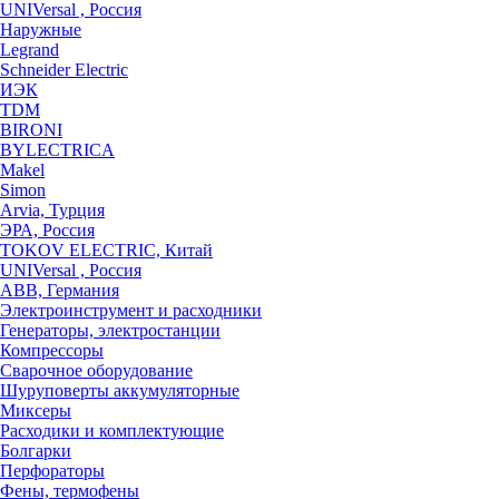
UNIVersal , Россия
Наружные
Legrand
Schneider Electric
ИЭК
TDM
BIRONI
BYLECTRICA
Makel
Simon
Arvia, Турция
ЭРА, Россия
TOKOV ELECTRIC, Китай
UNIVersal , Россия
ABB, Германия
Электроинструмент и расходники
Генераторы, электростанции
Компрессоры
Сварочное оборудование
Шуруповерты аккумуляторные
Миксеры
Расходики и комплектующие
Болгарки
Перфораторы
Фены, термофены