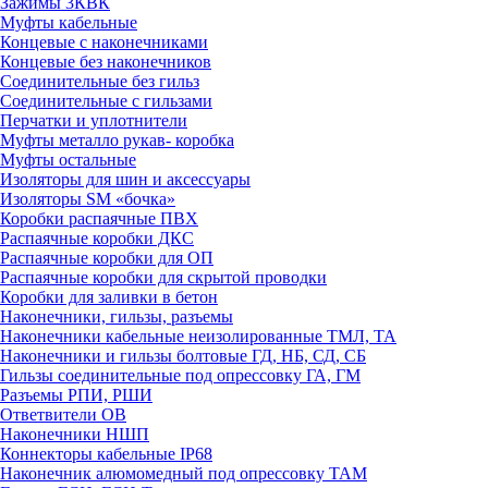
Зажимы 3КВК
Муфты кабельные
Концевые с наконечниками
Концевые без наконечников
Соединительные без гильз
Соединительные с гильзами
Перчатки и уплотнители
Муфты металло рукав- коробка
Муфты остальные
Изоляторы для шин и аксессуары
Изоляторы SM «бочка»
Коробки распаячные ПВХ
Распаячные коробки ДКС
Распаячные коробки для ОП
Распаячные коробки для скрытой проводки
Коробки для заливки в бетон
Наконечники, гильзы, разъемы
Наконечники кабельные неизолированные ТМЛ, ТА
Наконечники и гильзы болтовые ГД, НБ, СД, СБ
Гильзы соединительные под опрессовку ГА, ГМ
Разъемы РПИ, РШИ
Ответвители ОВ
Наконечники НШП
Коннекторы кабельные IP68
Наконечник алюмомедный под опрессовку ТАМ