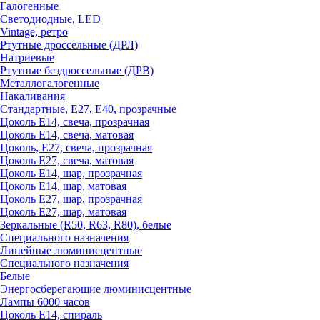
Галогенные
Светодиодные, LED
Vintage, ретро
Ртутные дроссельные (ДРЛ)
Натриевые
Ртутные бездроссельные (ДРВ)
Металлогалогенные
Накаливания
Стандартные, Е27, Е40, прозрачные
Цоколь Е14, свеча, прозрачная
Цоколь Е14, свеча, матовая
Цоколь, Е27, свеча, прозрачная
Цоколь Е27, свеча, матовая
Цоколь Е14, шар, прозрачная
Цоколь Е14, шар, матовая
Цоколь Е27, шар, прозрачная
Цоколь Е27, шар, матовая
Зеркальные (R50, R63, R80), белые
Специального назначения
Линейные люминисцентные
Специального назначения
Белые
Энергосберегающие люминисцентные
Лампы 6000 часов
Цоколь Е14, спираль