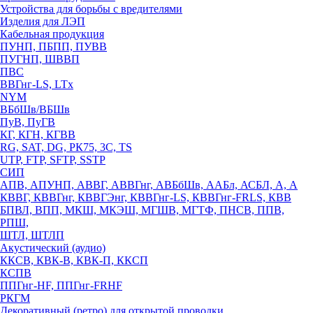
Устройства для борьбы с вредителями
Изделия для ЛЭП
Кабельная продукция
ПУНП, ПБПП, ПУВВ
ПУГНП, ШВВП
ПВС
ВВГнг-LS, LTx
NYM
ВБбШв/ВБШв
ПуВ, ПуГВ
КГ, КГН, КГВВ
RG, SAT, DG, РК75, 3С, TS
UTP, FTP, SFTP, SSTP
СИП
АПВ, АПУНП, АВВГ, АВВГнг, АВБбШв, ААБл, АСБЛ, А, А
КВВГ, КВВГнг, КВВГЭнг, КВВГнг-LS, КВВГнг-FRLS, КВВ
БПВЛ, ВПП, МКШ, МКЭШ, МГШВ, МГТФ, ПНСВ, ППВ,
РПШ,
ШТЛ, ШТЛП
Акустический (аудио)
ККСВ, КВК-В, КВК-П, ККСП
КСПВ
ППГнг-HF, ППГнг-FRHF
РКГМ
Декоративный (ретро) для открытой проводки