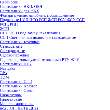
Переноски
Светильники НКП, ОБН
Светильники для ЖКХ
Фонари ручные, налобные, промышленные
Подвесные НСП НСО РСП ЖСП РСУ ЖСУ ССП
РСП, РПП
ЖСП
НСП, НСО под лампу накаливания
ССП Светильники подвесные светодиодные
Светильники точечные
Стандратные
Светодиодные
Садово-парковые
Садово-парковые уличные для ламп РТУ, ЖТУ
Светильники НТУ
Navigator
ЭРА
TDM
Светильники Uniel
Светильники Apeyron
Светильники Gauss
Прожекторы
Галогеновые
Металлогалогенные
под ЛОН, ДРЛ и ДНат