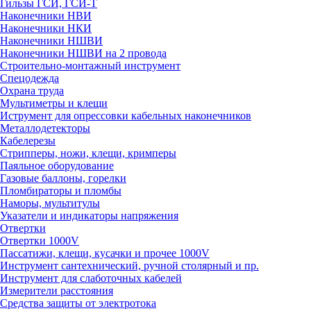
Гильзы ГСИ, ГСИ-Т
Наконечники НВИ
Наконечники НКИ
Наконечники НШВИ
Наконечники НШВИ на 2 провода
Строительно-монтажный инструмент
Спецодежда
Охрана труда
Мультиметры и клещи
Иструмент для опрессовки кабельных наконечников
Металлодетекторы
Кабелерезы
Стрипперы, ножи, клещи, кримперы
Паяльное оборудование
Газовые баллоны, горелки
Пломбираторы и пломбы
Наморы, мультитулы
Указатели и индикаторы напряжения
Отвертки
Отвертки 1000V
Пассатижи, клещи, кусачки и прочее 1000V
Инструмент сантехнический, ручной столярный и пр.
Инструмент для слаботочных кабелей
Измерители расстояния
Средства защиты от электротока