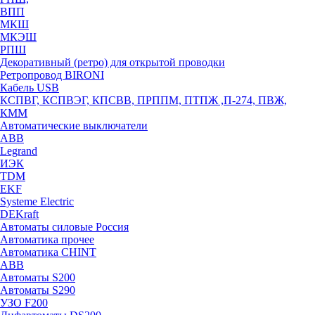
ВПП
МКШ
МКЭШ
РПШ
Декоративный (ретро) для открытой проводки
Ретропровод BIRONI
Кабель USB
КСПВГ, КСПВЭГ, КПСВВ, ПРППМ, ПТПЖ ,П-274, ПВЖ,
КММ
Автоматические выключатели
ABB
Legrand
ИЭК
TDM
EKF
Systeme Electric
DEKraft
Автоматы силовые Россия
Автоматика прочее
Автоматика CHINT
ABB
Автоматы S200
Автоматы S290
УЗО F200