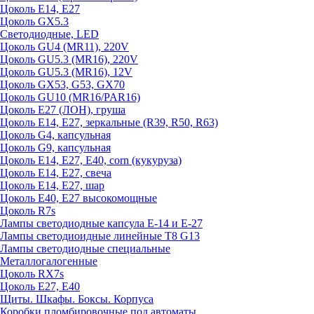
Цоколь E14, E27
Цоколь GX5.3
Светодиодные, LED
Цоколь GU4 (MR11), 220V
Цоколь GU5.3 (MR16), 220V
Цоколь GU5.3 (MR16), 12V
Цоколь GX53, G53, GX70
Цоколь GU10 (MR16/PAR16)
Цоколь Е27 (ЛОН), груша
Цоколь Е14, Е27, зеркальные (R39, R50, R63)
Цоколь G4, капсульная
Цоколь G9, капсульная
Цоколь Е14, Е27, Е40, corn (кукуруза)
Цоколь Е14, Е27, свеча
Цоколь Е14, Е27, шар
Цоколь Е40, Е27 высокомощные
Цоколь R7s
Лампы светодиодные капсула Е-14 и Е-27
Лампы светодиоидные линейные T8 G13
Лампы светодиодные специальные
Металлогалогенные
Цоколь RX7s
Цоколь Е27, E40
Щиты. Шкафы. Боксы. Корпуса
Коробки пломбировочные под автоматы