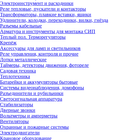
Электроинструмент и расходники
Реле тепловые, пускатели и контакторы
Трансформаторы, плавкие вставки, ящики
Удлинители, колодки, переходники, вилки, гнёзда
Разъемы кабельные
Арматура и инструменты для монтажа СИП
Теплый пол. Терморегуляторы
Крепёж
Аксессуары для ламп и светильников
Реле управления, контроля и прочие
Лотки металлические
Таймеры, детекторы движения, фотореле
Садовая техника
Теплотехника
Батарейки и аккумуляторы бытовые
Системы видеонаблюдения, домофоны
Разъединители и рубильники
Светосигнальная аппаратура
Стабилизаторы
Дверные звонки
Вольтметры и амперметры
Вентиляторы
Охранные и пожарные системы
Электродвигатели
Крановое оборудование