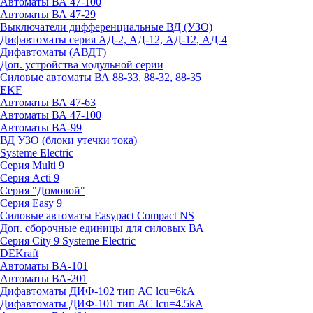
Автоматы ВА 47-100
Автоматы ВА 47-29
Выключатели дифференциальные ВД (УЗО)
Дифавтоматы серия АД-2, АД-12, АД-12, АД-4
Дифавтоматы (АВДТ)
Доп. устройства модульной серии
Силовые автоматы ВА 88-33, 88-32, 88-35
EKF
Автоматы ВА 47-63
Автоматы ВА 47-100
Автоматы ВА-99
ВД УЗО (блоки утечки тока)
Systeme Electric
Серия Multi 9
Серия Acti 9
Серия "Домовой"
Серия Easy 9
Силовые автоматы Easypact Compact NS
Доп. сборочные единицы для силовых ВА
Серия City 9 Systeme Electric
DEKraft
Автоматы BA-101
Автоматы ВА-201
Дифавтоматы ДИФ-102 тип АС lcu=6kA
Дифавтоматы ДИФ-101 тип АС lcu=4.5kA