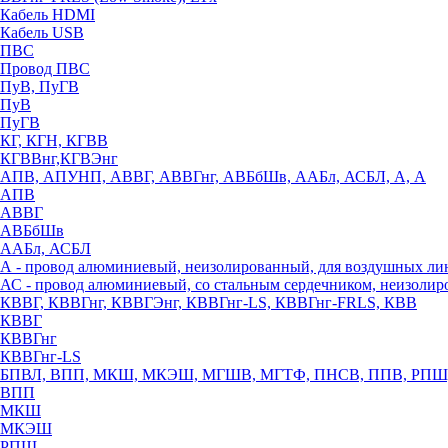
Кабель HDMI
Кабель USB
ПВС
Провод ПВС
ПуВ, ПуГВ
ПуВ
ПуГВ
КГ, КГН, КГВВ
КГВВнг,КГВЭнг
АПВ, АПУНП, АВВГ, АВВГнг, АВБбШв, ААБл, АСБЛ, А, А
АПВ
АВВГ
АВБбШв
ААБл, АСБЛ
А - провод алюминиевый, неизолированный, для воздушных ли
АС - провод алюминиевый, со стальным сердечником, неизоли
КВВГ, КВВГнг, КВВГЭнг, КВВГнг-LS, КВВГнг-FRLS, КВВ
КВВГ
КВВГнг
КВВГнг-LS
БПВЛ, ВПП, МКШ, МКЭШ, МГШВ, МГТФ, ПНСВ, ППВ, РПШ
ВПП
МКШ
МКЭШ
РПШ