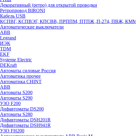
Декоративный (ретро) для открытой проводки
Ретропровод BIRONI
Кабель USB
КСПВГ, КСПВЭГ, КПСВВ, ПРППМ, ПТПЖ ,П-274, ПВЖ, КМ
Автоматические выключатели
ABB
Legrand
ИЭК
TDM
EKF
Systeme Electric
DEKraft
Автоматы силовые Россия
Автоматика прочее
Автоматика CHINT
ABB
Автоматы S200
Автоматы S290
УЗО F200
Дифавтоматы DS200
Автоматы S280
Дифавтоматы DSH201R
Дифавтоматы DSH941R
УЗО FH200