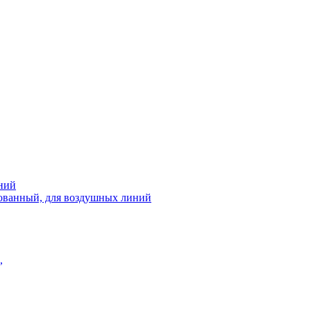
ний
рованный, для воздушных линий
,