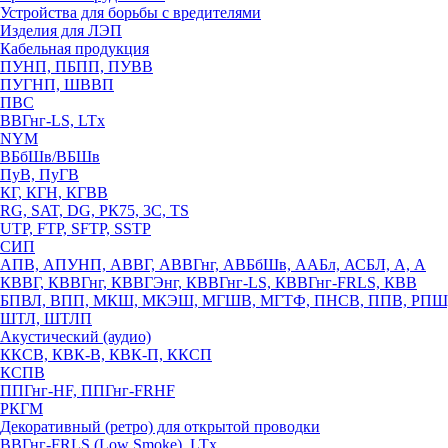
Устройства для борьбы с вредителями
Изделия для ЛЭП
Кабельная продукция
ПУНП, ПБПП, ПУВВ
ПУГНП, ШВВП
ПВС
ВВГнг-LS, LTx
NYM
ВБбШв/ВБШв
ПуВ, ПуГВ
КГ, КГН, КГВВ
RG, SAT, DG, РК75, 3С, TS
UTP, FTP, SFTP, SSTP
СИП
АПВ, АПУНП, АВВГ, АВВГнг, АВБбШв, ААБл, АСБЛ, А, А
КВВГ, КВВГнг, КВВГЭнг, КВВГнг-LS, КВВГнг-FRLS, КВВ
БПВЛ, ВПП, МКШ, МКЭШ, МГШВ, МГТФ, ПНСВ, ППВ, РПШ
ШТЛ, ШТЛП
Акустический (аудио)
ККСВ, КВК-В, КВК-П, ККСП
КСПВ
ППГнг-HF, ППГнг-FRHF
РКГМ
Декоративный (ретро) для открытой проводки
ВВГнг-FRLS (Low Smoke), LTx