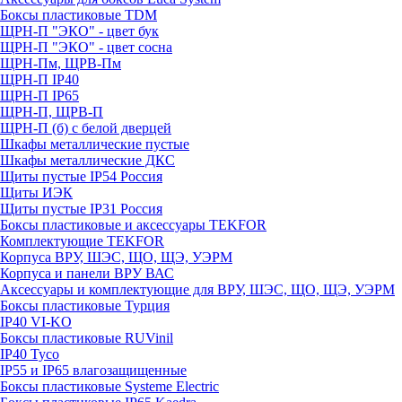
Боксы пластиковые TDM
ЩРН-П "ЭКО" - цвет бук
ЩРН-П "ЭКО" - цвет сосна
ЩРН-Пм, ЩРВ-Пм
ЩРН-П IP40
ЩРН-П IP65
ЩРН-П, ЩРВ-П
ЩРН-П (б) с белой дверцей
Шкафы металлические пустые
Шкафы металлические ДКС
Щиты пустые IP54 Россия
Щиты ИЭК
Щиты пустые IP31 Россия
Боксы пластиковые и аксессуары TEKFOR
Комплектующие TEKFOR
Корпуса ВРУ, ШЭС, ЩО, ЩЭ, УЭРМ
Корпуса и панели ВРУ ВАС
Аксессуары и комплектующие для ВРУ, ШЭС, ЩО, ЩЭ, УЭРМ
Боксы пластиковые Турция
IP40 VI-KO
Боксы пластиковые RUVinil
IP40 Тусо
IP55 и IP65 влагозащищенные
Боксы пластиковые Systeme Electric