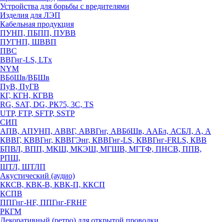
Устройства для борьбы с вредителями
Изделия для ЛЭП
Кабельная продукция
ПУНП, ПБПП, ПУВВ
ПУГНП, ШВВП
ПВС
ВВГнг-LS, LTx
NYM
ВБбШв/ВБШв
ПуВ, ПуГВ
КГ, КГН, КГВВ
RG, SAT, DG, РК75, 3С, TS
UTP, FTP, SFTP, SSTP
СИП
АПВ, АПУНП, АВВГ, АВВГнг, АВБбШв, ААБл, АСБЛ, А, А
КВВГ, КВВГнг, КВВГЭнг, КВВГнг-LS, КВВГнг-FRLS, КВВ
БПВЛ, ВПП, МКШ, МКЭШ, МГШВ, МГТФ, ПНСВ, ППВ,
РПШ,
ШТЛ, ШТЛП
Акустический (аудио)
ККСВ, КВК-В, КВК-П, ККСП
КСПВ
ППГнг-HF, ППГнг-FRHF
РКГМ
Декоративный (ретро) для открытой проводки