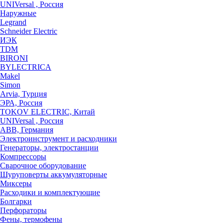
UNIVersal , Россия
Наружные
Legrand
Schneider Electric
ИЭК
TDM
BIRONI
BYLECTRICA
Makel
Simon
Arvia, Турция
ЭРА, Россия
TOKOV ELECTRIC, Китай
UNIVersal , Россия
ABB, Германия
Электроинструмент и расходники
Генераторы, электростанции
Компрессоры
Сварочное оборудование
Шуруповерты аккумуляторные
Миксеры
Расходики и комплектующие
Болгарки
Перфораторы
Фены, термофены