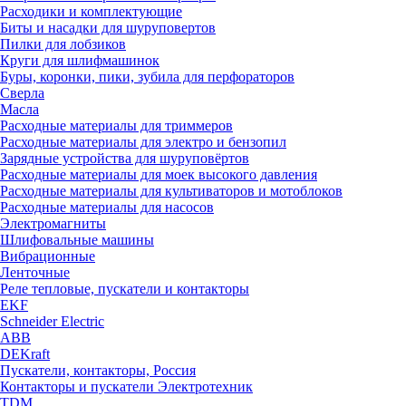
Расходики и комплектующие
Биты и насадки для шуруповертов
Пилки для лобзиков
Круги для шлифмашинок
Буры, коронки, пики, зубила для перфораторов
Сверла
Масла
Расходные материалы для триммеров
Расходные материалы для электро и бензопил
Зарядные устройства для шуруповёртов
Расходные материалы для моек высокого давления
Расходные материалы для культиваторов и мотоблоков
Расходные материалы для насосов
Электромагниты
Шлифовальные машины
Вибрационные
Ленточные
Реле тепловые, пускатели и контакторы
EKF
Schneider Electric
ABB
DEKraft
Пускатели, контакторы, Россия
Контакторы и пускатели Электротехник
TDM