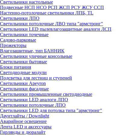
Светильники настольные
Подвесные НСП НСО РСП ЖСП РСУ ЖСУ ССП
Настенно-потолочные светильники ЛПБ, TL
Светильники ЛПО
Светильники потолочные ЛВО типа "армстронг"
Светильники LED пылевлагозащитные аналоги ЛСП
Светильники точечные
Садово-парковые
Прожекторы
Влагозащитные, тип БАННИК
Светильники уличные консольные
Светильники бытовые
Блоки питания
Светодиодные модули
Подсветка для лестниц и ступеней
Светильники Apeyron
Светильники фасадные
Светильники промышленные светодиодные
Светильники LED аналоги ЛПО
Светильники потолочные ЛПО
Светильники LED для потолка типа "армстронг"
Даунтлайты / Downlight
Аварийное освещение
Лента LED и аксессуары
Гирлянды и дюралайт