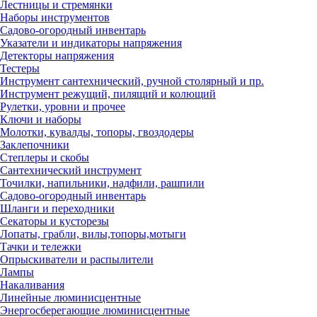
Лестницы и стремянки
Наборы инструментов
Садово-огородный инвентарь
Указатели и индикаторы напряжения
Детекторы напряжения
Тестеры
Инструмент сантехнический, ручной столярный и пр.
Инструмент режущий, пилящий и колющий
Рулетки, уровни и прочее
Ключи и наборы
Молотки, кувалды, топоры, гвоздодеры
Заклепочники
Степлеры и скобы
Сантехнический инструмент
Точилки, напильники, надфили, рашпили
Садово-огородный инвентарь
Шланги и переходники
Секаторы и кусторезы
Лопаты, грабли, вилы,топоры,мотыги
Тачки и тележки
Опрыскиватели и распылители
Лампы
Накаливания
Линейные люминисцентные
Энергосберегающие люминисцентные