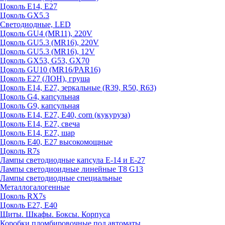
Цоколь E14, E27
Цоколь GX5.3
Светодиодные, LED
Цоколь GU4 (MR11), 220V
Цоколь GU5.3 (MR16), 220V
Цоколь GU5.3 (MR16), 12V
Цоколь GX53, G53, GX70
Цоколь GU10 (MR16/PAR16)
Цоколь Е27 (ЛОН), груша
Цоколь Е14, Е27, зеркальные (R39, R50, R63)
Цоколь G4, капсульная
Цоколь G9, капсульная
Цоколь Е14, Е27, Е40, corn (кукуруза)
Цоколь Е14, Е27, свеча
Цоколь Е14, Е27, шар
Цоколь Е40, Е27 высокомощные
Цоколь R7s
Лампы светодиодные капсула Е-14 и Е-27
Лампы светодиоидные линейные T8 G13
Лампы светодиодные специальные
Металлогалогенные
Цоколь RX7s
Цоколь Е27, E40
Щиты. Шкафы. Боксы. Корпуса
Коробки пломбировочные под автоматы