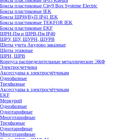
Боксы пластиковые IP65 Kaedra
Боксы пластиковые City9 Box Systeme Electric
Боксы пластиковые IEK
Боксы ЩРН(В)-П IP41 IEK
Боксы пластиковые TEKFOR IEK
Боксы пластиковые EKF
ЩРН-Пм и ЩРВ-Пм IP40
ЩРУ, ЩУ, ЩУРН, ЩУРВ
Щиты учета Акулово заказные
Щиты этажные
ЩРН, ЩРВ
Корпуса распределительные металлические ЭКФ
Электросчетчики
Аксессуары к электросчётчикам
Однофазные
Трехфазные
Аксессуары к электросчётчикам
EKF
Меркурий
Однофазные
Однотарифные
Многотарифные
Трехфазные
Однотарифные
Многотарифные