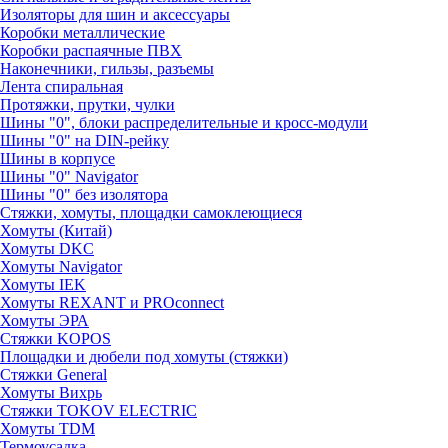
Изоляторы для шин и аксессуары
Коробки металлические
Коробки распаячные ПВХ
Наконечники, гильзы, разъемы
Лента спиральная
Протяжки, прутки, чулки
Шины "0", блоки распределительные и кросс-модули
Шины "0" на DIN-рейку
Шины в корпусе
Шины "0" Navigator
Шины "0" без изолятора
Стяжки, хомуты, площадки самоклеющиеся
Хомуты (Китай)
Хомуты DKC
Хомуты Navigator
Хомуты IEK
Хомуты REXANT и PROconnect
Хомуты ЭРА
Стяжки KOPOS
Площадки и дюбели под хомуты (стяжки)
Стяжки General
Хомуты Вихрь
Стяжки TOKOV ELECTRIC
Хомуты TDM
Термоусадка