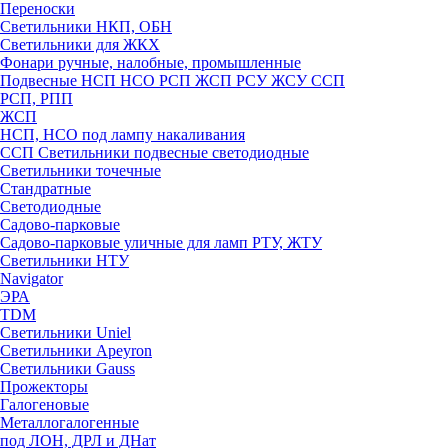
Переноски
Светильники НКП, ОБН
Светильники для ЖКХ
Фонари ручные, налобные, промышленные
Подвесные НСП НСО РСП ЖСП РСУ ЖСУ ССП
РСП, РПП
ЖСП
НСП, НСО под лампу накаливания
ССП Светильники подвесные светодиодные
Светильники точечные
Стандратные
Светодиодные
Садово-парковые
Садово-парковые уличные для ламп РТУ, ЖТУ
Светильники НТУ
Navigator
ЭРА
TDM
Светильники Uniel
Светильники Apeyron
Светильники Gauss
Прожекторы
Галогеновые
Металлогалогенные
под ЛОН, ДРЛ и ДНат