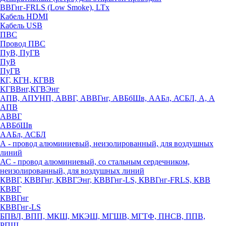
ВВГнг-FRLS (Low Smoke), LTx
Кабель HDMI
Кабель USB
ПВС
Провод ПВС
ПуВ, ПуГВ
ПуВ
ПуГВ
КГ, КГН, КГВВ
КГВВнг,КГВЭнг
АПВ, АПУНП, АВВГ, АВВГнг, АВБбШв, ААБл, АСБЛ, А, А
АПВ
АВВГ
АВБбШв
ААБл, АСБЛ
А - провод алюминиевый, неизолированный, для воздушных
линий
АС - провод алюминиевый, со стальным сердечником,
неизолированный, для воздушных линий
КВВГ, КВВГнг, КВВГЭнг, КВВГнг-LS, КВВГнг-FRLS, КВВ
КВВГ
КВВГнг
КВВГнг-LS
БПВЛ, ВПП, МКШ, МКЭШ, МГШВ, МГТФ, ПНСВ, ППВ,
РПШ,