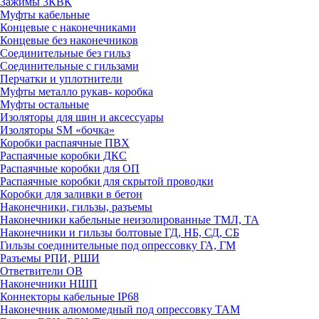
Зажимы 3КВК
Муфты кабельные
Концевые с наконечниками
Концевые без наконечников
Соединительные без гильз
Соединительные с гильзами
Перчатки и уплотнители
Муфты металло рукав- коробка
Муфты остальные
Изоляторы для шин и аксессуары
Изоляторы SM «бочка»
Коробки распаячные ПВХ
Распаячные коробки ДКС
Распаячные коробки для ОП
Распаячные коробки для скрытой проводки
Коробки для заливки в бетон
Наконечники, гильзы, разъемы
Наконечники кабельные неизолированные ТМЛ, ТА
Наконечники и гильзы болтовые ГД, НБ, СД, СБ
Гильзы соединительные под опрессовку ГА, ГМ
Разъемы РПИ, РШИ
Ответвители ОВ
Наконечники НШП
Коннекторы кабельные IP68
Наконечник алюмомедный под опрессовку ТАМ