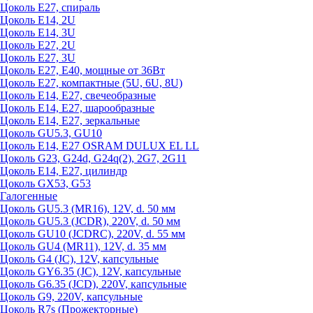
Цоколь Е27, спираль
Цоколь Е14, 2U
Цоколь Е14, 3U
Цоколь Е27, 2U
Цоколь Е27, 3U
Цоколь Е27, Е40, мощные от 36Вт
Цоколь Е27, компактные (5U, 6U, 8U)
Цоколь Е14, Е27, свечеобразные
Цоколь Е14, Е27, шарообразные
Цоколь Е14, Е27, зеркальные
Цоколь GU5.3, GU10
Цоколь Е14, Е27 OSRAM DULUX EL LL
Цоколь G23, G24d, G24q(2), 2G7, 2G11
Цоколь Е14, Е27, цилиндр
Цоколь GX53, G53
Галогенные
Цоколь GU5.3 (MR16), 12V, d. 50 мм
Цоколь GU5.3 (JCDR), 220V, d. 50 мм
Цоколь GU10 (JCDRC), 220V, d. 55 мм
Цоколь GU4 (MR11), 12V, d. 35 мм
Цоколь G4 (JC), 12V, капсульные
Цоколь GY6.35 (JC), 12V, капсульные
Цоколь G6.35 (JCD), 220V, капсульные
Цоколь G9, 220V, капсульные
Цоколь R7s (Прожекторные)