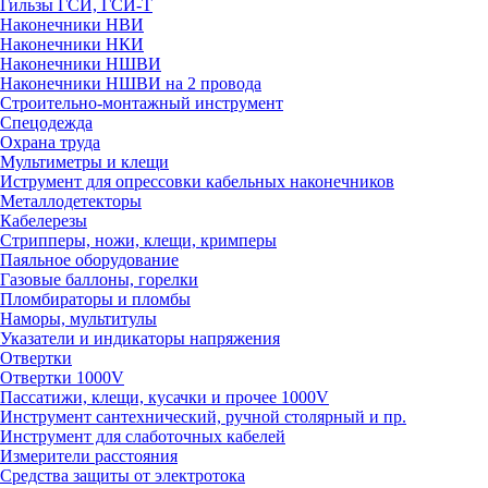
Гильзы ГСИ, ГСИ-Т
Наконечники НВИ
Наконечники НКИ
Наконечники НШВИ
Наконечники НШВИ на 2 провода
Строительно-монтажный инструмент
Спецодежда
Охрана труда
Мультиметры и клещи
Иструмент для опрессовки кабельных наконечников
Металлодетекторы
Кабелерезы
Стрипперы, ножи, клещи, кримперы
Паяльное оборудование
Газовые баллоны, горелки
Пломбираторы и пломбы
Наморы, мультитулы
Указатели и индикаторы напряжения
Отвертки
Отвертки 1000V
Пассатижи, клещи, кусачки и прочее 1000V
Инструмент сантехнический, ручной столярный и пр.
Инструмент для слаботочных кабелей
Измерители расстояния
Средства защиты от электротока