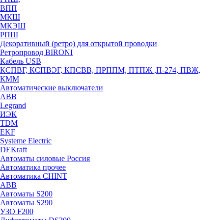
ВПП
МКШ
МКЭШ
РПШ
Декоративный (ретро) для открытой проводки
Ретропровод BIRONI
Кабель USB
КСПВГ, КСПВЭГ, КПСВВ, ПРППМ, ПТПЖ ,П-274, ПВЖ,
КММ
Автоматические выключатели
ABB
Legrand
ИЭК
TDM
EKF
Systeme Electric
DEKraft
Автоматы силовые Россия
Автоматика прочее
Автоматика CHINT
ABB
Автоматы S200
Автоматы S290
УЗО F200