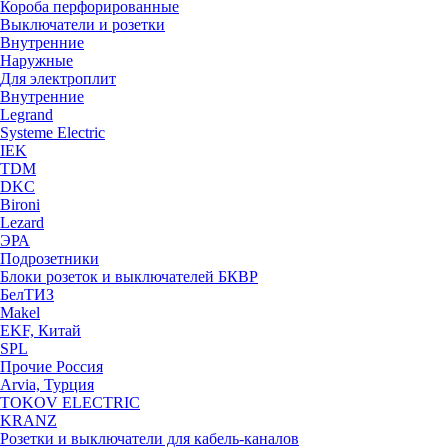
Короба перфорированные
Выключатели и розетки
Внутренние
Наружные
Для электроплит
Внутренние
Legrand
Systeme Electric
IEK
TDM
DKC
Bironi
Lezard
ЭРА
Подрозетники
Блоки розеток и выключателей БКВР
БелТИЗ
Makel
EKF, Китай
SPL
Прочие Россия
Arvia, Турция
TOKOV ELECTRIC
KRANZ
Розетки и выключатели для кабель-каналов