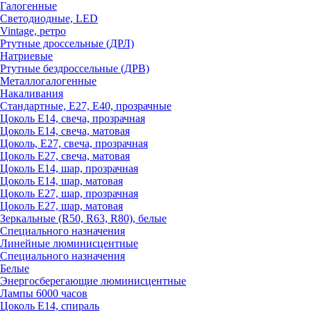
Галогенные
Светодиодные, LED
Vintage, ретро
Ртутные дроссельные (ДРЛ)
Натриевые
Ртутные бездроссельные (ДРВ)
Металлогалогенные
Накаливания
Стандартные, Е27, Е40, прозрачные
Цоколь Е14, свеча, прозрачная
Цоколь Е14, свеча, матовая
Цоколь, Е27, свеча, прозрачная
Цоколь Е27, свеча, матовая
Цоколь Е14, шар, прозрачная
Цоколь Е14, шар, матовая
Цоколь Е27, шар, прозрачная
Цоколь Е27, шар, матовая
Зеркальные (R50, R63, R80), белые
Специального назначения
Линейные люминисцентные
Специального назначения
Белые
Энергосберегающие люминисцентные
Лампы 6000 часов
Цоколь Е14, спираль