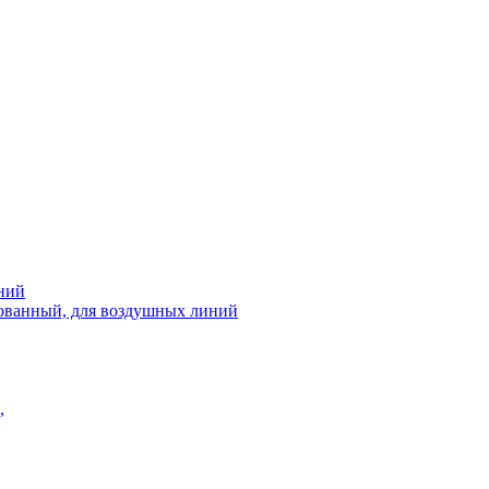
ний
рованный, для воздушных линий
,