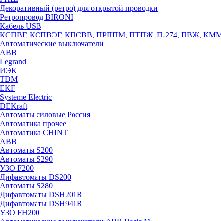
Декоративный (ретро) для открытой проводки
Ретропровод BIRONI
Кабель USB
КСПВГ, КСПВЭГ, КПСВВ, ПРППМ, ПТПЖ ,П-274, ПВЖ, КМ
Автоматические выключатели
ABB
Legrand
ИЭК
TDM
EKF
Systeme Electric
DEKraft
Автоматы силовые Россия
Автоматика прочее
Автоматика CHINT
ABB
Автоматы S200
Автоматы S290
УЗО F200
Дифавтоматы DS200
Автоматы S280
Дифавтоматы DSH201R
Дифавтоматы DSH941R
УЗО FH200