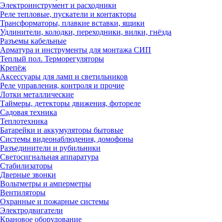
Электроинструмент и расходники
Реле тепловые, пускатели и контакторы
Трансформаторы, плавкие вставки, ящики
Удлинители, колодки, переходники, вилки, гнёзда
Разъемы кабельные
Арматура и инструменты для монтажа СИП
Теплый пол. Терморегуляторы
Крепёж
Аксессуары для ламп и светильников
Реле управления, контроля и прочие
Лотки металлические
Таймеры, детекторы движения, фотореле
Садовая техника
Теплотехника
Батарейки и аккумуляторы бытовые
Системы видеонаблюдения, домофоны
Разъединители и рубильники
Светосигнальная аппаратура
Стабилизаторы
Дверные звонки
Вольтметры и амперметры
Вентиляторы
Охранные и пожарные системы
Электродвигатели
Крановое оборудование