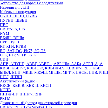
Устройства для борьбы с вредителями
Изделия для ЛЭП
Кабельная продукция
ПУНП, ПБПП, ПУВВ
ПУГНП, ШВВП
ПВС
ВВГнг-LS, LTx
NYM
ВБбШв/ВБШв
ПуВ, ПуГВ
КГ, КГН, КГВВ
RG, SAT, DG, РК75, 3С, TS
UTP, FTP, SFTP, SSTP
СИП
АПВ, АПУНП, АВВГ, АВВГнг, АВБбШв, ААБл, АСБЛ, А, А
КВВГ, КВВГнг, КВВГЭнг, КВВГнг-LS, КВВГнг-FRLS, КВВ
БПВЛ, ВПП, МКШ, МКЭШ, МГШВ, МГТФ, ПНСВ, ППВ, РПШ
ШТЛ, ШТЛП
Акустический (аудио)
ККСВ, КВК-В, КВК-П, ККСП
КСПВ
ППГнг-HF, ППГнг-FRHF
РКГМ
Декоративный (ретро) для открытой проводки
ВВГнг-FRLS (Low Smoke), LTx