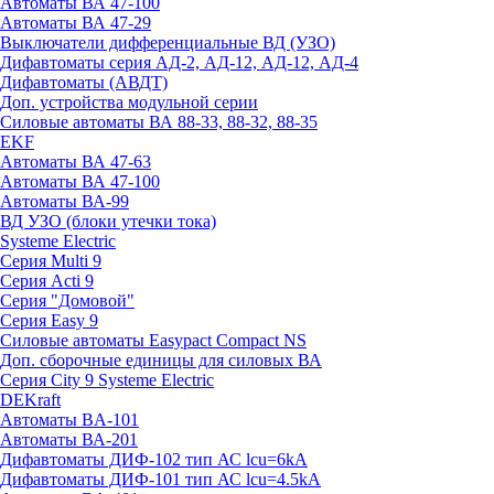
Автоматы ВА 47-100
Автоматы ВА 47-29
Выключатели дифференциальные ВД (УЗО)
Дифавтоматы серия АД-2, АД-12, АД-12, АД-4
Дифавтоматы (АВДТ)
Доп. устройства модульной серии
Силовые автоматы ВА 88-33, 88-32, 88-35
EKF
Автоматы ВА 47-63
Автоматы ВА 47-100
Автоматы ВА-99
ВД УЗО (блоки утечки тока)
Systeme Electric
Серия Multi 9
Серия Acti 9
Серия "Домовой"
Серия Easy 9
Силовые автоматы Easypact Compact NS
Доп. сборочные единицы для силовых ВА
Серия City 9 Systeme Electric
DEKraft
Автоматы BA-101
Автоматы ВА-201
Дифавтоматы ДИФ-102 тип АС lcu=6kA
Дифавтоматы ДИФ-101 тип АС lcu=4.5kA