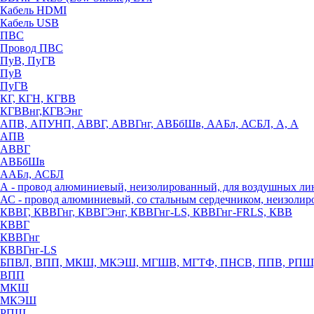
Кабель HDMI
Кабель USB
ПВС
Провод ПВС
ПуВ, ПуГВ
ПуВ
ПуГВ
КГ, КГН, КГВВ
КГВВнг,КГВЭнг
АПВ, АПУНП, АВВГ, АВВГнг, АВБбШв, ААБл, АСБЛ, А, А
АПВ
АВВГ
АВБбШв
ААБл, АСБЛ
А - провод алюминиевый, неизолированный, для воздушных ли
АС - провод алюминиевый, со стальным сердечником, неизоли
КВВГ, КВВГнг, КВВГЭнг, КВВГнг-LS, КВВГнг-FRLS, КВВ
КВВГ
КВВГнг
КВВГнг-LS
БПВЛ, ВПП, МКШ, МКЭШ, МГШВ, МГТФ, ПНСВ, ППВ, РПШ
ВПП
МКШ
МКЭШ
РПШ