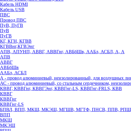
Кабель HDMI
Кабель USB
ПВС
Провод ПВС
ПуВ, ПуГВ
ПуВ
ПуГВ
КГ, КГН, КГВВ
КГВВнг,КГВЭнг
АПВ, АПУНП, АВВГ, АВВГнг, АВБбШв, ААБл, АСБЛ, А, А
АПВ
АВВГ
АВБбШв
ААБл, АСБЛ
А - провод алюминиевый, неизолированный, для воздушных ли
АС - провод алюминиевый, со стальным сердечником, неизоли
КВВГ, КВВГнг, КВВГЭнг, КВВГнг-LS, КВВГнг-FRLS, КВВ
КВВГ
КВВГнг
КВВГнг-LS
БПВЛ, ВПП, МКШ, МКЭШ, МГШВ, МГТФ, ПНСВ, ППВ, РПШ
ВПП
МКШ
МКЭШ
РПШ