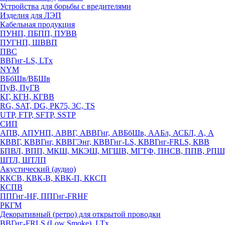
Устройства для борьбы с вредителями
Изделия для ЛЭП
Кабельная продукция
ПУНП, ПБПП, ПУВВ
ПУГНП, ШВВП
ПВС
ВВГнг-LS, LTx
NYM
ВБбШв/ВБШв
ПуВ, ПуГВ
КГ, КГН, КГВВ
RG, SAT, DG, РК75, 3С, TS
UTP, FTP, SFTP, SSTP
СИП
АПВ, АПУНП, АВВГ, АВВГнг, АВБбШв, ААБл, АСБЛ, А, А
КВВГ, КВВГнг, КВВГЭнг, КВВГнг-LS, КВВГнг-FRLS, КВВ
БПВЛ, ВПП, МКШ, МКЭШ, МГШВ, МГТФ, ПНСВ, ППВ, РПШ
ШТЛ, ШТЛП
Акустический (аудио)
ККСВ, КВК-В, КВК-П, ККСП
КСПВ
ППГнг-HF, ППГнг-FRHF
РКГМ
Декоративный (ретро) для открытой проводки
ВВГнг-FRLS (Low Smoke), LTx