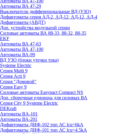
Автоматы ВА 47-100
Автоматы ВА 47-29
Выключатели дифференциальные ВД (УЗО)
Дифавтоматы серия АД-2, АД-12, АД-12, АД-4
Дифавтоматы (АВДТ)
Доп. устройства модульной серии
Силовые автоматы ВА 88-33, 88-32, 88-35
EKF
Автоматы ВА 47-63
Автоматы ВА 47-100
Автоматы ВА-99
ВД УЗО (блоки утечки тока)
Systeme Electric
Серия Multi 9
Серия Acti 9
Серия "Домовой"
Серия Easy 9
Силовые автоматы Easypact Compact NS
Доп. сборочные единицы для силовых ВА
Серия City 9 Systeme Electric
DEKraft
Автоматы BA-101
Автоматы ВА-201
Дифавтоматы ДИФ-102 тип АС lcu=6kA
Дифавтоматы ДИФ-101 тип АС lcu=4.5kA