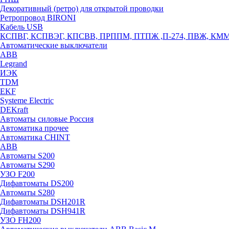
Декоративный (ретро) для открытой проводки
Ретропровод BIRONI
Кабель USB
КСПВГ, КСПВЭГ, КПСВВ, ПРППМ, ПТПЖ ,П-274, ПВЖ, КМ
Автоматические выключатели
ABB
Legrand
ИЭК
TDM
EKF
Systeme Electric
DEKraft
Автоматы силовые Россия
Автоматика прочее
Автоматика CHINT
ABB
Автоматы S200
Автоматы S290
УЗО F200
Дифавтоматы DS200
Автоматы S280
Дифавтоматы DSH201R
Дифавтоматы DSH941R
УЗО FH200