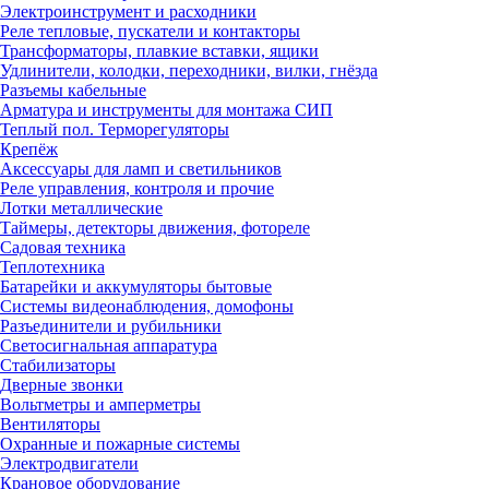
Электроинструмент и расходники
Реле тепловые, пускатели и контакторы
Трансформаторы, плавкие вставки, ящики
Удлинители, колодки, переходники, вилки, гнёзда
Разъемы кабельные
Арматура и инструменты для монтажа СИП
Теплый пол. Терморегуляторы
Крепёж
Аксессуары для ламп и светильников
Реле управления, контроля и прочие
Лотки металлические
Таймеры, детекторы движения, фотореле
Садовая техника
Теплотехника
Батарейки и аккумуляторы бытовые
Системы видеонаблюдения, домофоны
Разъединители и рубильники
Светосигнальная аппаратура
Стабилизаторы
Дверные звонки
Вольтметры и амперметры
Вентиляторы
Охранные и пожарные системы
Электродвигатели
Крановое оборудование