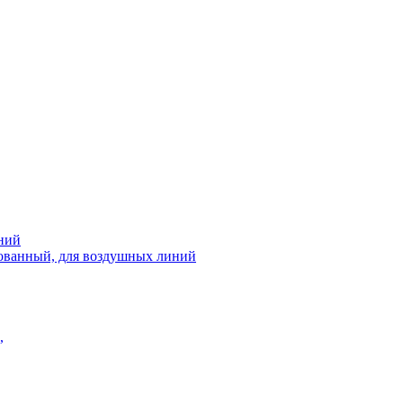
ний
рованный, для воздушных линий
,