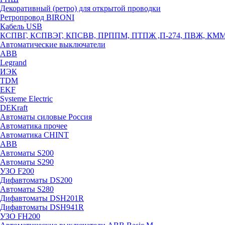
Декоративный (ретро) для открытой проводки
Ретропровод BIRONI
Кабель USB
КСПВГ, КСПВЭГ, КПСВВ, ПРППМ, ПТПЖ ,П-274, ПВЖ, КМ
Автоматические выключатели
ABB
Legrand
ИЭК
TDM
EKF
Systeme Electric
DEKraft
Автоматы силовые Россия
Автоматика прочее
Автоматика CHINT
ABB
Автоматы S200
Автоматы S290
УЗО F200
Дифавтоматы DS200
Автоматы S280
Дифавтоматы DSH201R
Дифавтоматы DSH941R
УЗО FH200