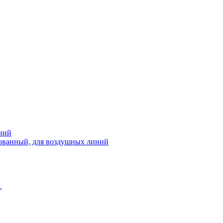
ний
рованный, для воздушных линий
,