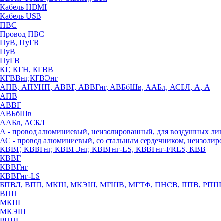
Кабель HDMI
Кабель USB
ПВС
Провод ПВС
ПуВ, ПуГВ
ПуВ
ПуГВ
КГ, КГН, КГВВ
КГВВнг,КГВЭнг
АПВ, АПУНП, АВВГ, АВВГнг, АВБбШв, ААБл, АСБЛ, А, А
АПВ
АВВГ
АВБбШв
ААБл, АСБЛ
А - провод алюминиевый, неизолированный, для воздушных ли
АС - провод алюминиевый, со стальным сердечником, неизоли
КВВГ, КВВГнг, КВВГЭнг, КВВГнг-LS, КВВГнг-FRLS, КВВ
КВВГ
КВВГнг
КВВГнг-LS
БПВЛ, ВПП, МКШ, МКЭШ, МГШВ, МГТФ, ПНСВ, ППВ, РПШ
ВПП
МКШ
МКЭШ
РПШ