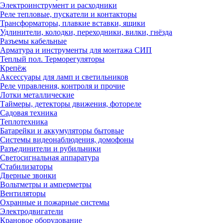
Электроинструмент и расходники
Реле тепловые, пускатели и контакторы
Трансформаторы, плавкие вставки, ящики
Удлинители, колодки, переходники, вилки, гнёзда
Разъемы кабельные
Арматура и инструменты для монтажа СИП
Теплый пол. Терморегуляторы
Крепёж
Аксессуары для ламп и светильников
Реле управления, контроля и прочие
Лотки металлические
Таймеры, детекторы движения, фотореле
Садовая техника
Теплотехника
Батарейки и аккумуляторы бытовые
Системы видеонаблюдения, домофоны
Разъединители и рубильники
Светосигнальная аппаратура
Стабилизаторы
Дверные звонки
Вольтметры и амперметры
Вентиляторы
Охранные и пожарные системы
Электродвигатели
Крановое оборудование