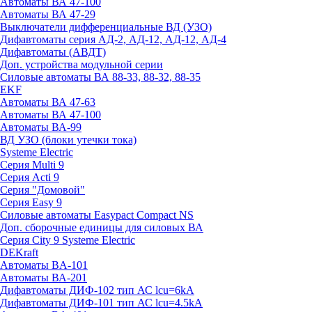
Автоматы ВА 47-100
Автоматы ВА 47-29
Выключатели дифференциальные ВД (УЗО)
Дифавтоматы серия АД-2, АД-12, АД-12, АД-4
Дифавтоматы (АВДТ)
Доп. устройства модульной серии
Силовые автоматы ВА 88-33, 88-32, 88-35
EKF
Автоматы ВА 47-63
Автоматы ВА 47-100
Автоматы ВА-99
ВД УЗО (блоки утечки тока)
Systeme Electric
Серия Multi 9
Серия Acti 9
Серия "Домовой"
Серия Easy 9
Силовые автоматы Easypact Compact NS
Доп. сборочные единицы для силовых ВА
Серия City 9 Systeme Electric
DEKraft
Автоматы BA-101
Автоматы ВА-201
Дифавтоматы ДИФ-102 тип АС lcu=6kA
Дифавтоматы ДИФ-101 тип АС lcu=4.5kA