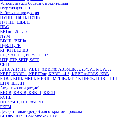
Устройства для борьбы с вредителями
Изделия для ЛЭП
Кабельная продукция
ПУНП, ПБПП, ПУВВ
ПУГНП, ШВВП
ПВС
ВВГнг-LS, LTx
NYM
ВБбШв/ВБШв
ПуВ, ПуГВ
КГ, КГН, КГВВ
RG, SAT, DG, РК75, 3С, TS
UTP, FTP, SFTP, SSTP
СИП
АПВ, АПУНП, АВВГ, АВВГнг, АВБбШв, ААБл, АСБЛ, А, А
КВВГ, КВВГнг, КВВГЭнг, КВВГнг-LS, КВВГнг-FRLS, КВВ
БПВЛ, ВПП, МКШ, МКЭШ, МГШВ, МГТФ, ПНСВ, ППВ, РПШ
ШТЛ, ШТЛП
Акустический (аудио)
ККСВ, КВК-В, КВК-П, ККСП
КСПВ
ППГнг-HF, ППГнг-FRHF
РКГМ
Декоративный (ретро) для открытой проводки
ВВГнг-FRLS (Low Smoke), LTx