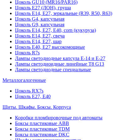
Цоколь GU10 (MR16/PAR16)
Цоколь Е27 (ЛОН), груша
Цоколь Е14, Е27, зеркальные (R39, R50, R63)
Цоколь G4, капсульная
Цоколь G9, капсульная
Цоколь Е14, Е27, Е40, corn (кукуруза)
Цоколь Е14, Е27, свеча
Цоколь Е14, Е27, шар
Цоколь Е40, Е27 высокомощные
Цоколь R7s
Лампы светодиодные капсула Е-14 и Е-27
Лампы светодиоидные линейные T8 G13
Лампы светодиодные специальные
Металлогалогенные
Цоколь RX7s
Цоколь Е27, E40
Щиты. Шкафы. Боксы. Корпуса
Коробки пломбировочные под автоматы
Боксы пластиковые ABB
Боксы пластиковые TDM
Боксы пластиковые DKC