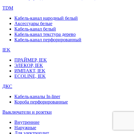
TDM
Кабель-канал народный белый
Аксессуары белые
Кабель-канал белый
Кабель-канал текстура дерево
Кабель-канал перфорированный
IEK
ПРАЙМЕР, IEK
ЭЛЕКОР, IEK
ИМПАКТ, IEK
ECOLINE, IEK
ДКС
Кабель-каналы In-liner
Короба перфорированные
Выключатели и розетки
Внутренние
Наружные
Для электроплит