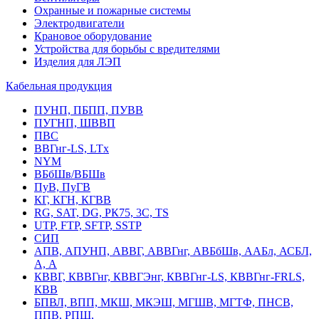
Охранные и пожарные системы
Электродвигатели
Крановое оборудование
Устройства для борьбы с вредителями
Изделия для ЛЭП
Кабельная продукция
ПУНП, ПБПП, ПУВВ
ПУГНП, ШВВП
ПВС
ВВГнг-LS, LTx
NYM
ВБбШв/ВБШв
ПуВ, ПуГВ
КГ, КГН, КГВВ
RG, SAT, DG, РК75, 3С, TS
UTP, FTP, SFTP, SSTP
СИП
АПВ, АПУНП, АВВГ, АВВГнг, АВБбШв, ААБл, АСБЛ,
А, А
КВВГ, КВВГнг, КВВГЭнг, КВВГнг-LS, КВВГнг-FRLS,
КВВ
БПВЛ, ВПП, МКШ, МКЭШ, МГШВ, МГТФ, ПНСВ,
ППВ, РПШ,