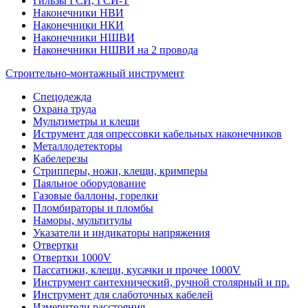
Гильзы ГСИ, ГСИ-Т
Наконечники НВИ
Наконечники НКИ
Наконечники НШВИ
Наконечники НШВИ на 2 провода
Строительно-монтажный инструмент
Спецодежда
Охрана труда
Мультиметры и клещи
Иструмент для опрессовки кабельных наконечников
Металлодетекторы
Кабелерезы
Стрипперы, ножи, клещи, кримперы
Паяльное оборудование
Газовые баллоны, горелки
Пломбираторы и пломбы
Наморы, мультитулы
Указатели и индикаторы напряжения
Отвертки
Отвертки 1000V
Пассатижи, клещи, кусачки и прочее 1000V
Инструмент сантехнический, ручной столярный и пр.
Инструмент для слаботочных кабелей
Измерители расстояния