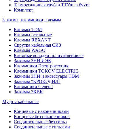
Термоусадочная трубка ТТУнг в бухте
Комплект
Зажимы, клеммники, клеммы
Клеммы TDM
Клеммы остальные
Клеммы REXANT
Скрутка кабельная СИЗ
Клеммы WAGO
Клемные колодки полиэтиленовые
Зажимы ЗНИ ИЭК
Клеммники Электротехник
Клеммники TOKOV ELECTRIC
Зажимы ЗНИ и аксессуары TDM
Зажимы "КРОКОДИЛ"
Клеммники General
Зажимы 3КВК
Муфты кабельные
Концевые с наконечниками
Концевые без наконечников
Соединительные без гильз
Соединительные с гильзами