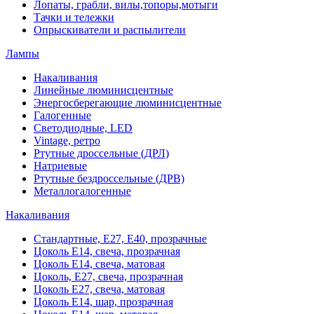
Лопаты, грабли, вилы,топоры,мотыги
Тачки и тележки
Опрыскиватели и распылители
Лампы
Накаливания
Линейные люминисцентные
Энергосберегающие люминисцентные
Галогенные
Светодиодные, LED
Vintage, ретро
Ртутные дроссельные (ДРЛ)
Натриевые
Ртутные бездроссельные (ДРВ)
Металлогалогенные
Накаливания
Стандартные, Е27, Е40, прозрачные
Цоколь Е14, свеча, прозрачная
Цоколь Е14, свеча, матовая
Цоколь, Е27, свеча, прозрачная
Цоколь Е27, свеча, матовая
Цоколь Е14, шар, прозрачная