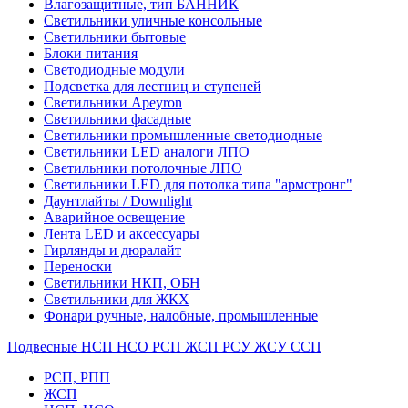
Влагозащитные, тип БАННИК
Светильники уличные консольные
Светильники бытовые
Блоки питания
Светодиодные модули
Подсветка для лестниц и ступеней
Светильники Apeyron
Светильники фасадные
Светильники промышленные светодиодные
Светильники LED аналоги ЛПО
Светильники потолочные ЛПО
Светильники LED для потолка типа "армстронг"
Даунтлайты / Downlight
Аварийное освещение
Лента LED и аксессуары
Гирлянды и дюралайт
Переноски
Светильники НКП, ОБН
Светильники для ЖКХ
Фонари ручные, налобные, промышленные
Подвесные НСП НСО РСП ЖСП РСУ ЖСУ ССП
РСП, РПП
ЖСП