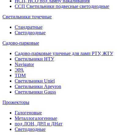
НСП, НСО под лампу накаливания
ССП Светильники подвесные светодиодные
Светильники точечные
Стандратные
Светодиодные
Садово-парковые
Садово-парковые уличные для ламп РТУ, ЖТУ
Светильники НТУ
Navigator
ЭРА
TDM
Светильники Uniel
Светильники Apeyron
Светильники Gauss
Прожекторы
Галогеновые
Металлогалогенные
под ЛОН, ДРЛ и ДНат
Светодиодные