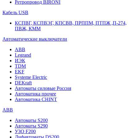
Ретропровод BIRONI
Кабель USB
КСПВГ, КСПВЭГ, КПСВВ, ПРППМ, ПТПЖ ,П-274,
ПВЖ, КММ
Автоматические выключатели
ABB
Legrand
ИЭК
TDM
EKF
Systeme Electric
DEKraft
Автоматы силовые Россия
Автоматика прочее
Автоматика CHINT
ABB
Автоматы S200
Автоматы S290
УЗО F200
Дифавтоматы DS200