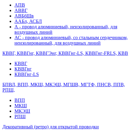
АПВ
АВВГ
АВБбШв
ААБл, АСБЛ
А - провод алюминиевый, неизолированный, для
воздушных линий
АС - провод алюминиевый, со стальным сердечником,
неизолированный, для воздушных линий
КВВГ, КВВГнг, КВВГЭнг, КВВГнг-LS, КВВГнг-FRLS, КВВ
КВВГ
КВВГнг
КВВГнг-LS
БПВЛ, ВПП, МКШ, МКЭШ, МГШВ, МГТФ, ПНСВ, ППВ,
РПШ,
ВПП
МКШ
МКЭШ
РПШ
Декоративный (ретро) для открытой проводки