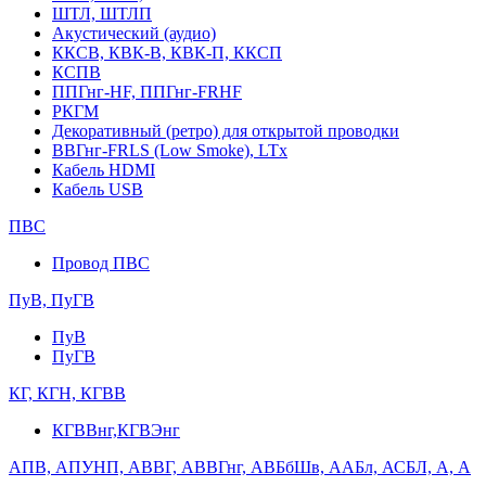
ШТЛ, ШТЛП
Акустический (аудио)
ККСВ, КВК-В, КВК-П, ККСП
КСПВ
ППГнг-HF, ППГнг-FRHF
РКГМ
Декоративный (ретро) для открытой проводки
ВВГнг-FRLS (Low Smoke), LTx
Кабель HDMI
Кабель USB
ПВС
Провод ПВС
ПуВ, ПуГВ
ПуВ
ПуГВ
КГ, КГН, КГВВ
КГВВнг,КГВЭнг
АПВ, АПУНП, АВВГ, АВВГнг, АВБбШв, ААБл, АСБЛ, А, А