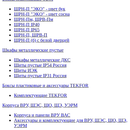
ЩРН-П "ЭКО" - цвет бук
ЩРН-П "ЭКО" - цвет сосна
ЩРН-Пм, ЩРВ-Пм
ЩРН-П IP40
ЩРН-П IP65
ЩРН-П, ЩРВ-П
ЩРН-П (б) с белой дверцей
Шкафы металлические пустые
Шкафы металлические ДКС
Щиты пустые IP54 Россия
Щиты ИЭК
Щиты пустые IP31 Россия
Боксы пластиковые и аксессуары TEKFOR
Комплектующие TEKFOR
Корпуса ВРУ, ШЭС, ЩО, ЩЭ, УЭРМ
Корпуса и панели ВРУ ВАС
Аксессуары и комплектующие для ВРУ, ШЭС, ЩО, ЩЭ,
УЭРМ