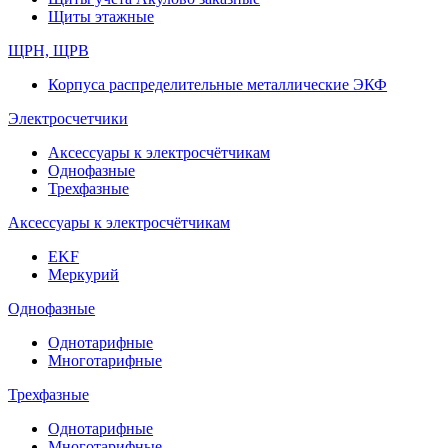
Щиты этажные
ЩРН, ЩРВ
Корпуса распределительные металлические ЭКФ
Электросчетчики
Аксессуары к электросчётчикам
Однофазные
Трехфазные
Аксессуары к электросчётчикам
EKF
Меркурий
Однофазные
Однотарифные
Многотарифные
Трехфазные
Однотарифные
Многотарифные