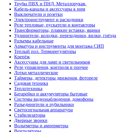
Трубы ПВХ и ПНД. Металлорукав.
Кабель-каналы и аксессуары к ним
Выключатели и розетки
Электроинструмент и расходники
Реле тепловые, пускатели и контакторы
Трансформаторы, плавкие вставки, ящики
Удлинители, колодки, переходники, вилки, гнёзда
Разъемы кабельные
Арматура и инструменты для монтажа СИП
Теплый пол. Терморегуляторы
Крепёж
Аксессуары для ламп и светильников
Реле управления, контроля и прочие
Лотки металлические
Таймеры, детекторы движения, фотореле
Садовая техника
Теплотехника
Батарейки и аккумуляторы бытовые
Системы видеонаблюдения, домофоны
Разъединители и рубильники
Светосигнальная аппаратура
Стабилизаторы
Дверные звонки
Вольтметры и амперметры
Вентиляторы