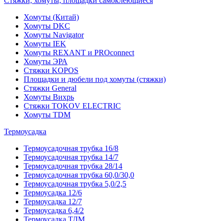
Стяжки, хомуты, площадки самоклеющиеся
Хомуты (Китай)
Хомуты DKC
Хомуты Navigator
Хомуты IEK
Хомуты REXANT и PROconnect
Хомуты ЭРА
Стяжки KOPOS
Площадки и дюбели под хомуты (стяжки)
Стяжки General
Хомуты Вихрь
Стяжки TOKOV ELECTRIC
Хомуты TDM
Термоусадка
Термоусадочная трубка 16/8
Термоусадочная трубка 14/7
Термоусадочная трубка 28/14
Термоусадочная трубка 60,0/30,0
Термоусадочная трубка 5,0/2,5
Термоусадка 12/6
Термоусадка 12/7
Термоусадка 6,4/2
Термоусадка ТДМ