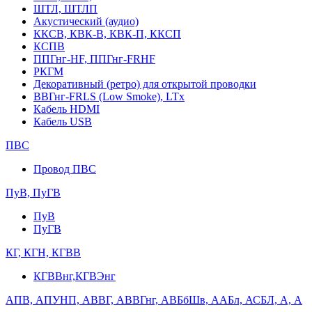
ШТЛ, ШТЛП
Акустический (аудио)
ККСВ, КВК-В, КВК-П, ККСП
КСПВ
ППГнг-HF, ППГнг-FRHF
РКГМ
Декоративный (ретро) для открытой проводки
ВВГнг-FRLS (Low Smoke), LTx
Кабель HDMI
Кабель USB
ПВС
Провод ПВС
ПуВ, ПуГВ
ПуВ
ПуГВ
КГ, КГН, КГВВ
КГВВнг,КГВЭнг
АПВ, АПУНП, АВВГ, АВВГнг, АВБбШв, ААБл, АСБЛ, А, А