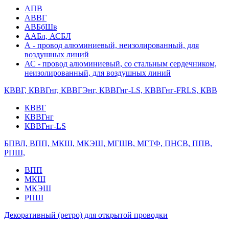
АПВ
АВВГ
АВБбШв
ААБл, АСБЛ
А - провод алюминиевый, неизолированный, для
воздушных линий
АС - провод алюминиевый, со стальным сердечником,
неизолированный, для воздушных линий
КВВГ, КВВГнг, КВВГЭнг, КВВГнг-LS, КВВГнг-FRLS, КВВ
КВВГ
КВВГнг
КВВГнг-LS
БПВЛ, ВПП, МКШ, МКЭШ, МГШВ, МГТФ, ПНСВ, ППВ,
РПШ,
ВПП
МКШ
МКЭШ
РПШ
Декоративный (ретро) для открытой проводки