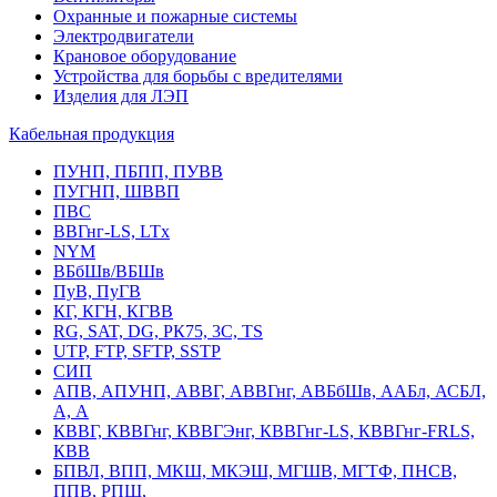
Охранные и пожарные системы
Электродвигатели
Крановое оборудование
Устройства для борьбы с вредителями
Изделия для ЛЭП
Кабельная продукция
ПУНП, ПБПП, ПУВВ
ПУГНП, ШВВП
ПВС
ВВГнг-LS, LTx
NYM
ВБбШв/ВБШв
ПуВ, ПуГВ
КГ, КГН, КГВВ
RG, SAT, DG, РК75, 3С, TS
UTP, FTP, SFTP, SSTP
СИП
АПВ, АПУНП, АВВГ, АВВГнг, АВБбШв, ААБл, АСБЛ,
А, А
КВВГ, КВВГнг, КВВГЭнг, КВВГнг-LS, КВВГнг-FRLS,
КВВ
БПВЛ, ВПП, МКШ, МКЭШ, МГШВ, МГТФ, ПНСВ,
ППВ, РПШ,