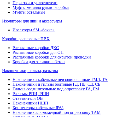
Перчатки и уплотнители
Муфты металло рукав- коробка
Муфты остальные
Изоляторы для шин и аксессуары
Изоляторы SM «бочка»
Коробки распаячные ПВХ
Распаячные коробки ДКС
Распаячные коробки для ОП
Распаячные коробки для скрытой проводки
Коробки для заливки в бетон
Наконечники, гильзы, разъемы
Наконечники кабельные неизолированные ТМЛ, ТА
Наконечники и гильзы болтовые ГД, НБ, СД, СБ
Гильзы соединительные под опрессовку ГА, ГМ
Разъемы РПИ, РШИ
Ответвители ОВ
Наконечники НШП
Коннекторы кабельные IP68
Наконечник алюмомедный под опрессовку ТАМ