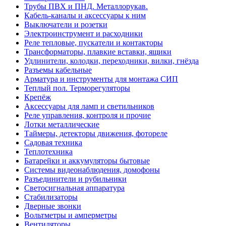
Трубы ПВХ и ПНД. Металлорукав.
Кабель-каналы и аксессуары к ним
Выключатели и розетки
Электроинструмент и расходники
Реле тепловые, пускатели и контакторы
Трансформаторы, плавкие вставки, ящики
Удлинители, колодки, переходники, вилки, гнёзда
Разъемы кабельные
Арматура и инструменты для монтажа СИП
Теплый пол. Терморегуляторы
Крепёж
Аксессуары для ламп и светильников
Реле управления, контроля и прочие
Лотки металлические
Таймеры, детекторы движения, фотореле
Садовая техника
Теплотехника
Батарейки и аккумуляторы бытовые
Системы видеонаблюдения, домофоны
Разъединители и рубильники
Светосигнальная аппаратура
Стабилизаторы
Дверные звонки
Вольтметры и амперметры
Вентиляторы