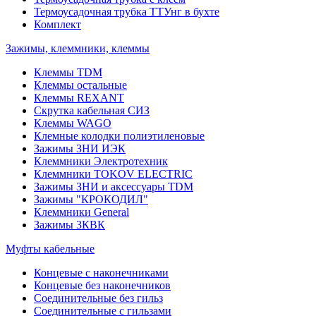
Термоусадочная трубка ТТУнг в бухте
Комплект
Зажимы, клеммники, клеммы
Клеммы TDM
Клеммы остальные
Клеммы REXANT
Скрутка кабельная СИЗ
Клеммы WAGO
Клемные колодки полиэтиленовые
Зажимы ЗНИ ИЭК
Клеммники Электротехник
Клеммники TOKOV ELECTRIC
Зажимы ЗНИ и аксессуары TDM
Зажимы "КРОКОДИЛ"
Клеммники General
Зажимы 3КВК
Муфты кабельные
Концевые с наконечниками
Концевые без наконечников
Соединительные без гильз
Соединительные с гильзами