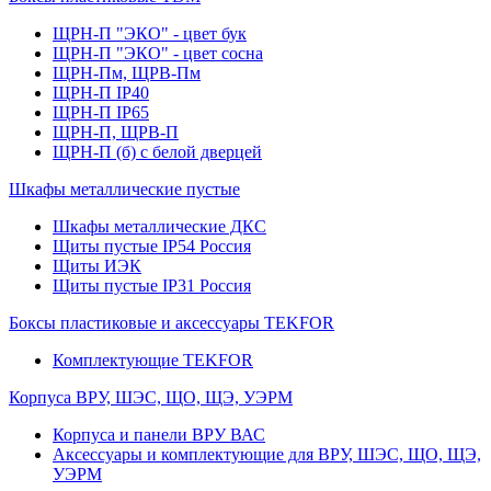
ЩРН-П "ЭКО" - цвет бук
ЩРН-П "ЭКО" - цвет сосна
ЩРН-Пм, ЩРВ-Пм
ЩРН-П IP40
ЩРН-П IP65
ЩРН-П, ЩРВ-П
ЩРН-П (б) с белой дверцей
Шкафы металлические пустые
Шкафы металлические ДКС
Щиты пустые IP54 Россия
Щиты ИЭК
Щиты пустые IP31 Россия
Боксы пластиковые и аксессуары TEKFOR
Комплектующие TEKFOR
Корпуса ВРУ, ШЭС, ЩО, ЩЭ, УЭРМ
Корпуса и панели ВРУ ВАС
Аксессуары и комплектующие для ВРУ, ШЭС, ЩО, ЩЭ,
УЭРМ