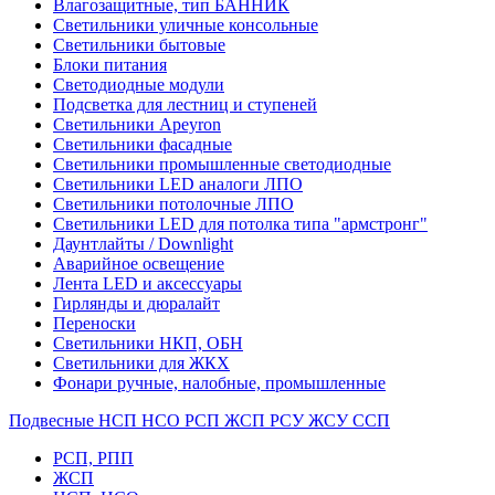
Влагозащитные, тип БАННИК
Светильники уличные консольные
Светильники бытовые
Блоки питания
Светодиодные модули
Подсветка для лестниц и ступеней
Светильники Apeyron
Светильники фасадные
Светильники промышленные светодиодные
Светильники LED аналоги ЛПО
Светильники потолочные ЛПО
Светильники LED для потолка типа "армстронг"
Даунтлайты / Downlight
Аварийное освещение
Лента LED и аксессуары
Гирлянды и дюралайт
Переноски
Светильники НКП, ОБН
Светильники для ЖКХ
Фонари ручные, налобные, промышленные
Подвесные НСП НСО РСП ЖСП РСУ ЖСУ ССП
РСП, РПП
ЖСП