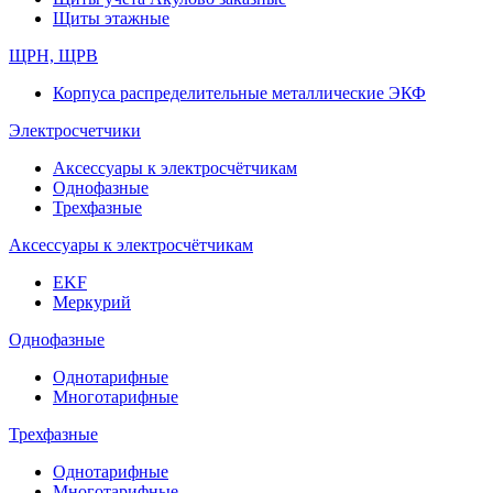
Щиты этажные
ЩРН, ЩРВ
Корпуса распределительные металлические ЭКФ
Электросчетчики
Аксессуары к электросчётчикам
Однофазные
Трехфазные
Аксессуары к электросчётчикам
EKF
Меркурий
Однофазные
Однотарифные
Многотарифные
Трехфазные
Однотарифные
Многотарифные