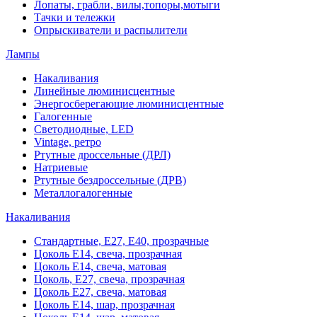
Лопаты, грабли, вилы,топоры,мотыги
Тачки и тележки
Опрыскиватели и распылители
Лампы
Накаливания
Линейные люминисцентные
Энергосберегающие люминисцентные
Галогенные
Светодиодные, LED
Vintage, ретро
Ртутные дроссельные (ДРЛ)
Натриевые
Ртутные бездроссельные (ДРВ)
Металлогалогенные
Накаливания
Стандартные, Е27, Е40, прозрачные
Цоколь Е14, свеча, прозрачная
Цоколь Е14, свеча, матовая
Цоколь, Е27, свеча, прозрачная
Цоколь Е27, свеча, матовая
Цоколь Е14, шар, прозрачная