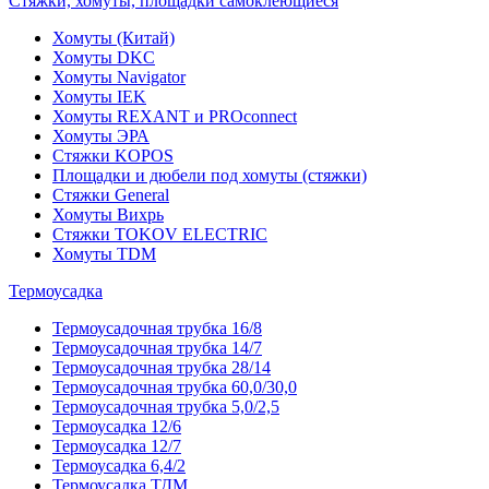
Стяжки, хомуты, площадки самоклеющиеся
Хомуты (Китай)
Хомуты DKC
Хомуты Navigator
Хомуты IEK
Хомуты REXANT и PROconnect
Хомуты ЭРА
Стяжки KOPOS
Площадки и дюбели под хомуты (стяжки)
Стяжки General
Хомуты Вихрь
Стяжки TOKOV ELECTRIC
Хомуты TDM
Термоусадка
Термоусадочная трубка 16/8
Термоусадочная трубка 14/7
Термоусадочная трубка 28/14
Термоусадочная трубка 60,0/30,0
Термоусадочная трубка 5,0/2,5
Термоусадка 12/6
Термоусадка 12/7
Термоусадка 6,4/2
Термоусадка ТДМ