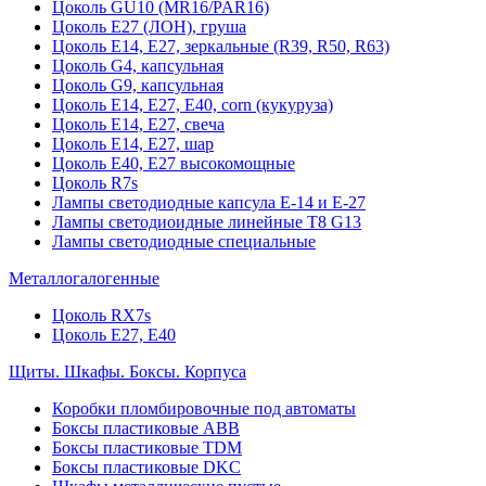
Цоколь GU10 (MR16/PAR16)
Цоколь Е27 (ЛОН), груша
Цоколь Е14, Е27, зеркальные (R39, R50, R63)
Цоколь G4, капсульная
Цоколь G9, капсульная
Цоколь Е14, Е27, Е40, corn (кукуруза)
Цоколь Е14, Е27, свеча
Цоколь Е14, Е27, шар
Цоколь Е40, Е27 высокомощные
Цоколь R7s
Лампы светодиодные капсула Е-14 и Е-27
Лампы светодиоидные линейные T8 G13
Лампы светодиодные специальные
Металлогалогенные
Цоколь RX7s
Цоколь Е27, E40
Щиты. Шкафы. Боксы. Корпуса
Коробки пломбировочные под автоматы
Боксы пластиковые ABB
Боксы пластиковые TDM
Боксы пластиковые DKC