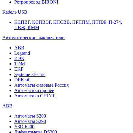
Ретропровод BIRONI
Кабель USB
КСПВГ, КСПВЭГ, КПСВВ, ПРППМ, ПТПЖ ,П-274,
ПВЖ, КММ
Автоматические выключатели
ABB
Legrand
ИЭК
TDM
EKF
Systeme Electric
DEKraft
Автоматы силовые Россия
Автоматика прочее
Автоматика CHINT
ABB
Автоматы S200
Автоматы S290
УЗО F200
Дифавтоматы DS200