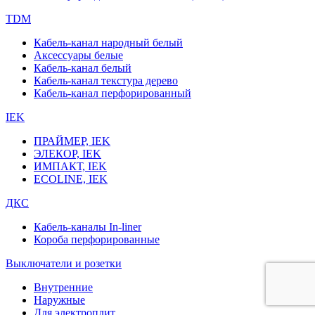
TDM
Кабель-канал народный белый
Аксессуары белые
Кабель-канал белый
Кабель-канал текстура дерево
Кабель-канал перфорированный
IEK
ПРАЙМЕР, IEK
ЭЛЕКОР, IEK
ИМПАКТ, IEK
ECOLINE, IEK
ДКС
Кабель-каналы In-liner
Короба перфорированные
Выключатели и розетки
Внутренние
Наружные
Для электроплит