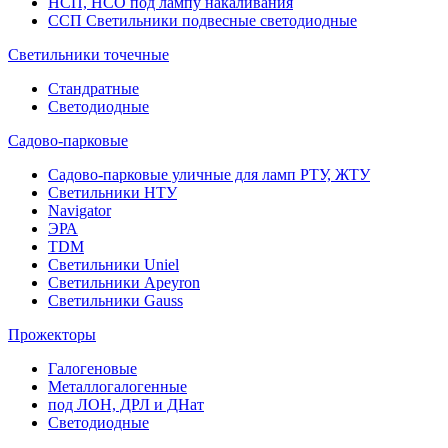
НСП, НСО под лампу накаливания
ССП Светильники подвесные светодиодные
Светильники точечные
Стандратные
Светодиодные
Садово-парковые
Садово-парковые уличные для ламп РТУ, ЖТУ
Светильники НТУ
Navigator
ЭРА
TDM
Светильники Uniel
Светильники Apeyron
Светильники Gauss
Прожекторы
Галогеновые
Металлогалогенные
под ЛОН, ДРЛ и ДНат
Светодиодные