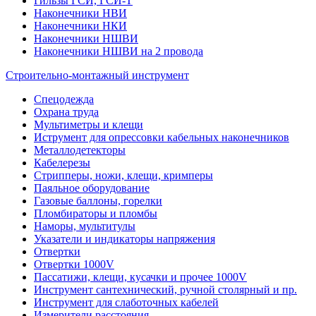
Гильзы ГСИ, ГСИ-Т
Наконечники НВИ
Наконечники НКИ
Наконечники НШВИ
Наконечники НШВИ на 2 провода
Строительно-монтажный инструмент
Спецодежда
Охрана труда
Мультиметры и клещи
Иструмент для опрессовки кабельных наконечников
Металлодетекторы
Кабелерезы
Стрипперы, ножи, клещи, кримперы
Паяльное оборудование
Газовые баллоны, горелки
Пломбираторы и пломбы
Наморы, мультитулы
Указатели и индикаторы напряжения
Отвертки
Отвертки 1000V
Пассатижи, клещи, кусачки и прочее 1000V
Инструмент сантехнический, ручной столярный и пр.
Инструмент для слаботочных кабелей
Измерители расстояния