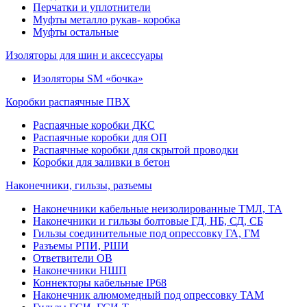
Перчатки и уплотнители
Муфты металло рукав- коробка
Муфты остальные
Изоляторы для шин и аксессуары
Изоляторы SM «бочка»
Коробки распаячные ПВХ
Распаячные коробки ДКС
Распаячные коробки для ОП
Распаячные коробки для скрытой проводки
Коробки для заливки в бетон
Наконечники, гильзы, разъемы
Наконечники кабельные неизолированные ТМЛ, ТА
Наконечники и гильзы болтовые ГД, НБ, СД, СБ
Гильзы соединительные под опрессовку ГА, ГМ
Разъемы РПИ, РШИ
Ответвители ОВ
Наконечники НШП
Коннекторы кабельные IP68
Наконечник алюмомедный под опрессовку ТАМ