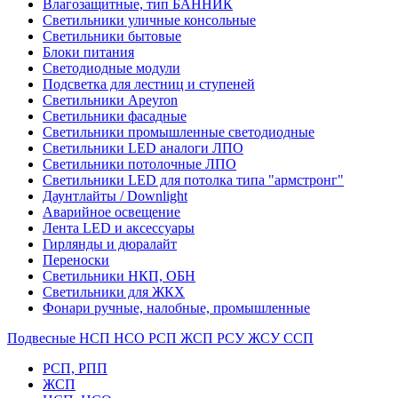
Влагозащитные, тип БАННИК
Светильники уличные консольные
Светильники бытовые
Блоки питания
Светодиодные модули
Подсветка для лестниц и ступеней
Светильники Apeyron
Светильники фасадные
Светильники промышленные светодиодные
Светильники LED аналоги ЛПО
Светильники потолочные ЛПО
Светильники LED для потолка типа "армстронг"
Даунтлайты / Downlight
Аварийное освещение
Лента LED и аксессуары
Гирлянды и дюралайт
Переноски
Светильники НКП, ОБН
Светильники для ЖКХ
Фонари ручные, налобные, промышленные
Подвесные НСП НСО РСП ЖСП РСУ ЖСУ ССП
РСП, РПП
ЖСП