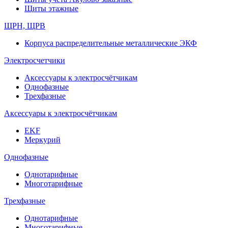
Щиты этажные
ЩРН, ЩРВ
Корпуса распределительные металлические ЭКФ
Электросчетчики
Аксессуары к электросчётчикам
Однофазные
Трехфазные
Аксессуары к электросчётчикам
EKF
Меркурий
Однофазные
Однотарифные
Многотарифные
Трехфазные
Однотарифные
Многотарифные