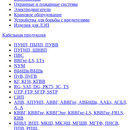
Охранные и пожарные системы
Электродвигатели
Крановое оборудование
Устройства для борьбы с вредителями
Изделия для ЛЭП
Кабельная продукция
ПУНП, ПБПП, ПУВВ
ПУГНП, ШВВП
ПВС
ВВГнг-LS, LTx
NYM
ВБбШв/ВБШв
ПуВ, ПуГВ
КГ, КГН, КГВВ
RG, SAT, DG, РК75, 3С, TS
UTP, FTP, SFTP, SSTP
СИП
АПВ, АПУНП, АВВГ, АВВГнг, АВБбШв, ААБл, АСБЛ,
А, А
КВВГ, КВВГнг, КВВГЭнг, КВВГнг-LS, КВВГнг-FRLS,
КВВ
БПВЛ, ВПП, МКШ, МКЭШ, МГШВ, МГТФ, ПНСВ,
ППВ, РПШ,