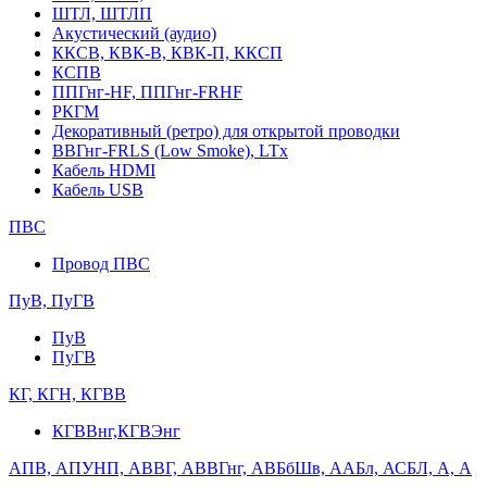
ШТЛ, ШТЛП
Акустический (аудио)
ККСВ, КВК-В, КВК-П, ККСП
КСПВ
ППГнг-HF, ППГнг-FRHF
РКГМ
Декоративный (ретро) для открытой проводки
ВВГнг-FRLS (Low Smoke), LTx
Кабель HDMI
Кабель USB
ПВС
Провод ПВС
ПуВ, ПуГВ
ПуВ
ПуГВ
КГ, КГН, КГВВ
КГВВнг,КГВЭнг
АПВ, АПУНП, АВВГ, АВВГнг, АВБбШв, ААБл, АСБЛ, А, А