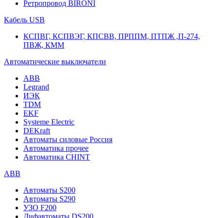
Ретропровод BIRONI
Кабель USB
КСПВГ, КСПВЭГ, КПСВВ, ПРППМ, ПТПЖ ,П-274,
ПВЖ, КММ
Автоматические выключатели
ABB
Legrand
ИЭК
TDM
EKF
Systeme Electric
DEKraft
Автоматы силовые Россия
Автоматика прочее
Автоматика CHINT
ABB
Автоматы S200
Автоматы S290
УЗО F200
Дифавтоматы DS200