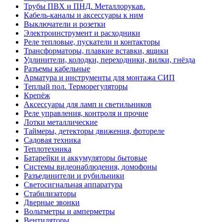
Трубы ПВХ и ПНД. Металлорукав.
Кабель-каналы и аксессуары к ним
Выключатели и розетки
Электроинструмент и расходники
Реле тепловые, пускатели и контакторы
Трансформаторы, плавкие вставки, ящики
Удлинители, колодки, переходники, вилки, гнёзда
Разъемы кабельные
Арматура и инструменты для монтажа СИП
Теплый пол. Терморегуляторы
Крепёж
Аксессуары для ламп и светильников
Реле управления, контроля и прочие
Лотки металлические
Таймеры, детекторы движения, фотореле
Садовая техника
Теплотехника
Батарейки и аккумуляторы бытовые
Системы видеонаблюдения, домофоны
Разъединители и рубильники
Светосигнальная аппаратура
Стабилизаторы
Дверные звонки
Вольтметры и амперметры
Вентиляторы