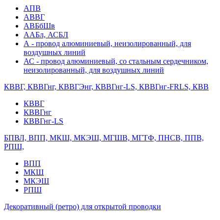
АПВ
АВВГ
АВБбШв
ААБл, АСБЛ
А - провод алюминиевый, неизолированный, для
воздушных линий
АС - провод алюминиевый, со стальным сердечником,
неизолированный, для воздушных линий
КВВГ, КВВГнг, КВВГЭнг, КВВГнг-LS, КВВГнг-FRLS, КВВ
КВВГ
КВВГнг
КВВГнг-LS
БПВЛ, ВПП, МКШ, МКЭШ, МГШВ, МГТФ, ПНСВ, ППВ,
РПШ,
ВПП
МКШ
МКЭШ
РПШ
Декоративный (ретро) для открытой проводки