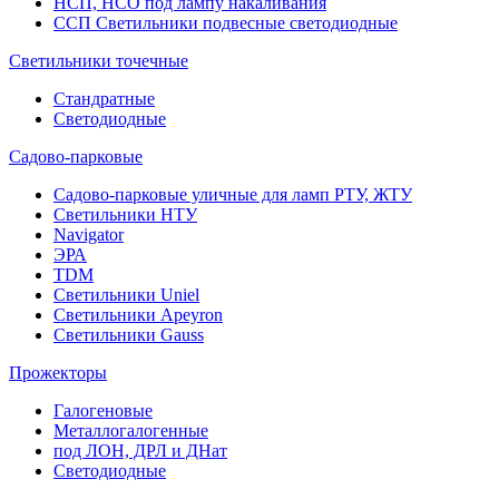
НСП, НСО под лампу накаливания
ССП Светильники подвесные светодиодные
Светильники точечные
Стандратные
Светодиодные
Садово-парковые
Садово-парковые уличные для ламп РТУ, ЖТУ
Светильники НТУ
Navigator
ЭРА
TDM
Светильники Uniel
Светильники Apeyron
Светильники Gauss
Прожекторы
Галогеновые
Металлогалогенные
под ЛОН, ДРЛ и ДНат
Светодиодные