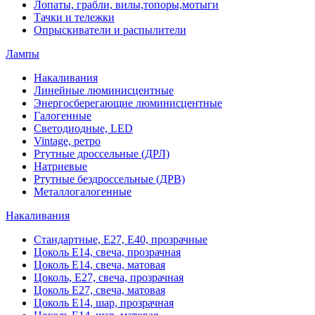
Лопаты, грабли, вилы,топоры,мотыги
Тачки и тележки
Опрыскиватели и распылители
Лампы
Накаливания
Линейные люминисцентные
Энергосберегающие люминисцентные
Галогенные
Светодиодные, LED
Vintage, ретро
Ртутные дроссельные (ДРЛ)
Натриевые
Ртутные бездроссельные (ДРВ)
Металлогалогенные
Накаливания
Стандартные, Е27, Е40, прозрачные
Цоколь Е14, свеча, прозрачная
Цоколь Е14, свеча, матовая
Цоколь, Е27, свеча, прозрачная
Цоколь Е27, свеча, матовая
Цоколь Е14, шар, прозрачная