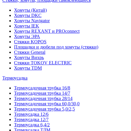
Стяжки, хомуты, площадки самоклеющиеся
Хомуты (Китай)
Хомуты DKC
Хомуты Navigator
Хомуты IEK
Хомуты REXANT и PROconnect
Хомуты ЭРА
Стяжки KOPOS
Площадки и дюбели под хомуты (стяжки)
Стяжки General
Хомуты Вихрь
Стяжки TOKOV ELECTRIC
Хомуты TDM
Термоусадка
Термоусадочная трубка 16/8
Термоусадочная трубка 14/7
Термоусадочная трубка 28/14
Термоусадочная трубка 60,0/30,0
Термоусадочная трубка 5,0/2,5
Термоусадка 12/6
Термоусадка 12/7
Термоусадка 6,4/2
Термоусадка ТДМ