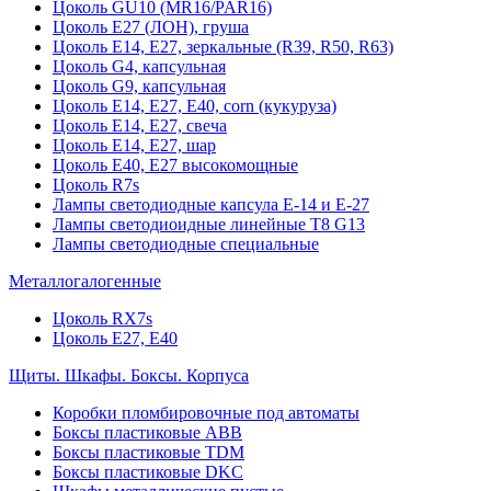
Цоколь GU10 (MR16/PAR16)
Цоколь Е27 (ЛОН), груша
Цоколь Е14, Е27, зеркальные (R39, R50, R63)
Цоколь G4, капсульная
Цоколь G9, капсульная
Цоколь Е14, Е27, Е40, corn (кукуруза)
Цоколь Е14, Е27, свеча
Цоколь Е14, Е27, шар
Цоколь Е40, Е27 высокомощные
Цоколь R7s
Лампы светодиодные капсула Е-14 и Е-27
Лампы светодиоидные линейные T8 G13
Лампы светодиодные специальные
Металлогалогенные
Цоколь RX7s
Цоколь Е27, E40
Щиты. Шкафы. Боксы. Корпуса
Коробки пломбировочные под автоматы
Боксы пластиковые ABB
Боксы пластиковые TDM
Боксы пластиковые DKC