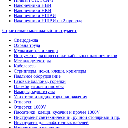
Гильзы ГСИ, ГСИ-Т
Наконечники НВИ
Наконечники НКИ
Наконечники НШВИ
Наконечники НШВИ на 2 провода
Строительно-монтажный инструмент
Спецодежда
Охрана труда
Мультиметры и клещи
Иструмент для опрессовки кабельных наконечников
Металлодетекторы
Кабелерезы
Стрипперы, ножи, клещи, кримперы
Паяльное оборудование
Газовые баллоны, горелки
Пломбираторы и пломбы
Наморы, мультитулы
Указатели и индикаторы напряжения
Отвертки
Отвертки 1000V
Пассатижи, клещи, кусачки и прочее 1000V
Инструмент сантехнический, ручной столярный и пр.
Инструмент для слаботочных кабелей
Измерители расстояния