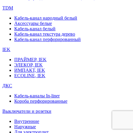
TDM
Кабель-канал народный белый
Аксессуары белые
Кабель-канал белый
Кабель-канал текстура дерево
Кабель-канал перфорированный
IEK
ПРАЙМЕР, IEK
ЭЛЕКОР, IEK
ИМПАКТ, IEK
ECOLINE, IEK
ДКС
Кабель-каналы In-liner
Короба перфорированные
Выключатели и розетки
Внутренние
Наружные
Для электроплит