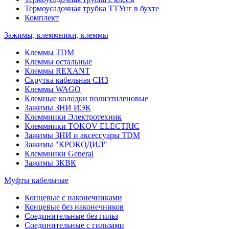
Термоусадочная трубка ТТУнг в бухте
Комплект
Зажимы, клеммники, клеммы
Клеммы TDM
Клеммы остальные
Клеммы REXANT
Скрутка кабельная СИЗ
Клеммы WAGO
Клемные колодки полиэтиленовые
Зажимы ЗНИ ИЭК
Клеммники Электротехник
Клеммники TOKOV ELECTRIC
Зажимы ЗНИ и аксессуары TDM
Зажимы "КРОКОДИЛ"
Клеммники General
Зажимы 3КВК
Муфты кабельные
Концевые с наконечниками
Концевые без наконечников
Соединительные без гильз
Соединительные с гильзами