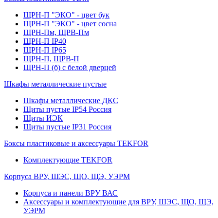
ЩРН-П "ЭКО" - цвет бук
ЩРН-П "ЭКО" - цвет сосна
ЩРН-Пм, ЩРВ-Пм
ЩРН-П IP40
ЩРН-П IP65
ЩРН-П, ЩРВ-П
ЩРН-П (б) с белой дверцей
Шкафы металлические пустые
Шкафы металлические ДКС
Щиты пустые IP54 Россия
Щиты ИЭК
Щиты пустые IP31 Россия
Боксы пластиковые и аксессуары TEKFOR
Комплектующие TEKFOR
Корпуса ВРУ, ШЭС, ЩО, ЩЭ, УЭРМ
Корпуса и панели ВРУ ВАС
Аксессуары и комплектующие для ВРУ, ШЭС, ЩО, ЩЭ,
УЭРМ