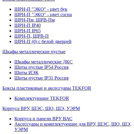
ЩРН-П "ЭКО" - цвет бук
ЩРН-П "ЭКО" - цвет сосна
ЩРН-Пм, ЩРВ-Пм
ЩРН-П IP40
ЩРН-П IP65
ЩРН-П, ЩРВ-П
ЩРН-П (б) с белой дверцей
Шкафы металлические пустые
Шкафы металлические ДКС
Щиты пустые IP54 Россия
Щиты ИЭК
Щиты пустые IP31 Россия
Боксы пластиковые и аксессуары TEKFOR
Комплектующие TEKFOR
Корпуса ВРУ, ШЭС, ЩО, ЩЭ, УЭРМ
Корпуса и панели ВРУ ВАС
Аксессуары и комплектующие для ВРУ, ШЭС, ЩО, ЩЭ,
УЭРМ