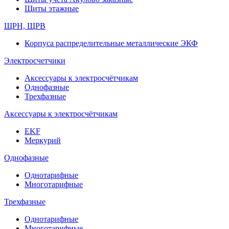
Щиты этажные
ЩРН, ЩРВ
Корпуса распределительные металлические ЭКФ
Электросчетчики
Аксессуары к электросчётчикам
Однофазные
Трехфазные
Аксессуары к электросчётчикам
EKF
Меркурий
Однофазные
Однотарифные
Многотарифные
Трехфазные
Однотарифные
Многотарифные