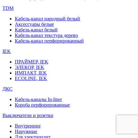
TDM
Кабель-канал народный белый
Аксессуары белые
Кабель-канал белый
Кабель-канал текстура дерево
Кабель-канал перфорированный
IEK
ПРАЙМЕР, IEK
ЭЛЕКОР, IEK
ИМПАКТ, IEK
ECOLINE, IEK
ДКС
Кабель-каналы In-liner
Короба перфорированные
Выключатели и розетки
Внутренние
Наружные
Для электроплит