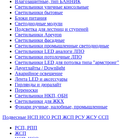
Влагозащитные, тип БАННИК
Светильники уличные консольные
Светильники бытовые
Блоки питания
Светодиодные модули
Подсветка для лестниц и ступеней
Светильники Apeyron
Светильники фасадные
Светильники промышленные светодиодные
Светильники LED аналоги ЛПО
Светильники потолочные ЛПО
Светильники LED для потолка типа "армстронг"
Даунтлайты / Downlight
Аварийное освещение
Лента LED и аксессуары
Гирлянды и дюралайт
Переноски
Светильники НКП, ОБН
Светильники для ЖКХ
Фонари ручные, налобные, промышленные
Подвесные НСП НСО РСП ЖСП РСУ ЖСУ ССП
РСП, РПП
ЖСП