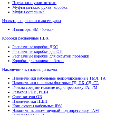
Перчатки и уплотнители
Муфты металло рукав- коробка
Муфты остальные
Изоляторы для шин и аксессуары
Изоляторы SM «бочка»
Коробки распаячные ПВХ
Распаячные коробки ДКС
Распаячные коробки для ОП
Распаячные коробки для скрытой проводки
Коробки для заливки в бетон
Наконечники, гильзы, разъемы
Наконечники кабельные неизолированные ТМЛ, ТА
Наконечники и гильзы болтовые ГД, НБ, СД, СБ
Гильзы соединительные под опрессовку ГА, ГМ
Разъемы РПИ, РШИ
Ответвители ОВ
Наконечники НШП
Коннекторы кабельные IP68
Наконечник алюмомедный под опрессовку ТАМ