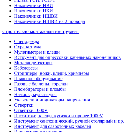
Гильзы ГСИ, ГСИ-Т
Наконечники НВИ
Наконечники НКИ
Наконечники НШВИ
Наконечники НШВИ на 2 провода
Строительно-монтажный инструмент
Спецодежда
Охрана труда
Мультиметры и клещи
Иструмент для опрессовки кабельных наконечников
Металлодетекторы
Кабелерезы
Стрипперы, ножи, клещи, кримперы
Паяльное оборудование
Газовые баллоны, горелки
Пломбираторы и пломбы
Наморы, мультитулы
Указатели и индикаторы напряжения
Отвертки
Отвертки 1000V
Пассатижи, клещи, кусачки и прочее 1000V
Инструмент сантехнический, ручной столярный и пр.
Инструмент для слаботочных кабелей
Измерители расстояния