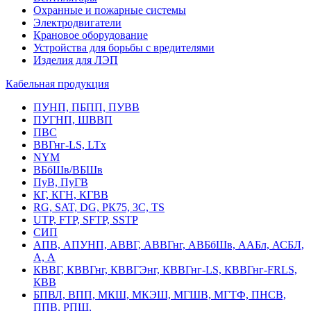
Охранные и пожарные системы
Электродвигатели
Крановое оборудование
Устройства для борьбы с вредителями
Изделия для ЛЭП
Кабельная продукция
ПУНП, ПБПП, ПУВВ
ПУГНП, ШВВП
ПВС
ВВГнг-LS, LTx
NYM
ВБбШв/ВБШв
ПуВ, ПуГВ
КГ, КГН, КГВВ
RG, SAT, DG, РК75, 3С, TS
UTP, FTP, SFTP, SSTP
СИП
АПВ, АПУНП, АВВГ, АВВГнг, АВБбШв, ААБл, АСБЛ,
А, А
КВВГ, КВВГнг, КВВГЭнг, КВВГнг-LS, КВВГнг-FRLS,
КВВ
БПВЛ, ВПП, МКШ, МКЭШ, МГШВ, МГТФ, ПНСВ,
ППВ, РПШ,