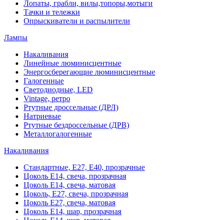
Лопаты, грабли, вилы,топоры,мотыги
Тачки и тележки
Опрыскиватели и распылители
Лампы
Накаливания
Линейные люминисцентные
Энергосберегающие люминисцентные
Галогенные
Светодиодные, LED
Vintage, ретро
Ртутные дроссельные (ДРЛ)
Натриевые
Ртутные бездроссельные (ДРВ)
Металлогалогенные
Накаливания
Стандартные, Е27, Е40, прозрачные
Цоколь Е14, свеча, прозрачная
Цоколь Е14, свеча, матовая
Цоколь, Е27, свеча, прозрачная
Цоколь Е27, свеча, матовая
Цоколь Е14, шар, прозрачная