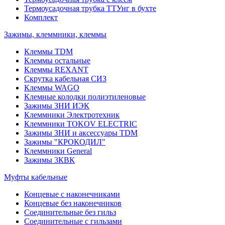
Термоусадочная трубка ТТУнг в бухте
Комплект
Зажимы, клеммники, клеммы
Клеммы TDM
Клеммы остальные
Клеммы REXANT
Скрутка кабельная СИЗ
Клеммы WAGO
Клемные колодки полиэтиленовые
Зажимы ЗНИ ИЭК
Клеммники Электротехник
Клеммники TOKOV ELECTRIC
Зажимы ЗНИ и аксессуары TDM
Зажимы "КРОКОДИЛ"
Клеммники General
Зажимы 3КВК
Муфты кабельные
Концевые с наконечниками
Концевые без наконечников
Соединительные без гильз
Соединительные с гильзами