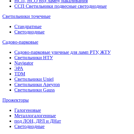
НСП, НСО под лампу накаливания
ССП Светильники подвесные светодиодные
Светильники точечные
Стандратные
Светодиодные
Садово-парковые
Садово-парковые уличные для ламп РТУ, ЖТУ
Светильники НТУ
Navigator
ЭРА
TDM
Светильники Uniel
Светильники Apeyron
Светильники Gauss
Прожекторы
Галогеновые
Металлогалогенные
под ЛОН, ДРЛ и ДНат
Светодиодные