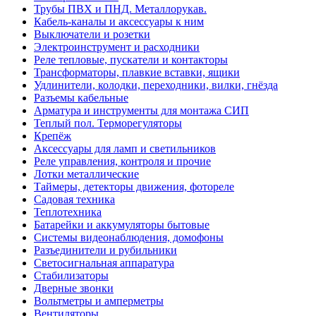
Трубы ПВХ и ПНД. Металлорукав.
Кабель-каналы и аксессуары к ним
Выключатели и розетки
Электроинструмент и расходники
Реле тепловые, пускатели и контакторы
Трансформаторы, плавкие вставки, ящики
Удлинители, колодки, переходники, вилки, гнёзда
Разъемы кабельные
Арматура и инструменты для монтажа СИП
Теплый пол. Терморегуляторы
Крепёж
Аксессуары для ламп и светильников
Реле управления, контроля и прочие
Лотки металлические
Таймеры, детекторы движения, фотореле
Садовая техника
Теплотехника
Батарейки и аккумуляторы бытовые
Системы видеонаблюдения, домофоны
Разъединители и рубильники
Светосигнальная аппаратура
Стабилизаторы
Дверные звонки
Вольтметры и амперметры
Вентиляторы