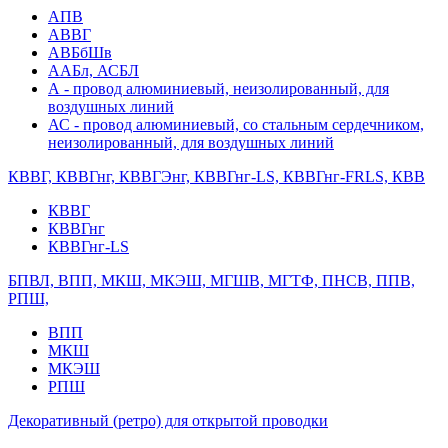
АПВ
АВВГ
АВБбШв
ААБл, АСБЛ
А - провод алюминиевый, неизолированный, для
воздушных линий
АС - провод алюминиевый, со стальным сердечником,
неизолированный, для воздушных линий
КВВГ, КВВГнг, КВВГЭнг, КВВГнг-LS, КВВГнг-FRLS, КВВ
КВВГ
КВВГнг
КВВГнг-LS
БПВЛ, ВПП, МКШ, МКЭШ, МГШВ, МГТФ, ПНСВ, ППВ,
РПШ,
ВПП
МКШ
МКЭШ
РПШ
Декоративный (ретро) для открытой проводки