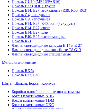
Цоколь GU10 (MR16/PAR16)
Цоколь Е27 (ЛОН), груша
Цоколь Е14, Е27, зеркальные (R39, R50, R63)
Цоколь G4, капсульная
Цоколь G9, капсульная
Цоколь Е14, Е27, Е40, corn (кукуруза)
Цоколь Е14, Е27, свеча
Цоколь Е14, Е27, шар
Цоколь Е40, Е27 высокомощные
Цоколь R7s
Лампы светодиодные капсула Е-14 и Е-27
Лампы светодиоидные линейные T8 G13
Лампы светодиодные специальные
Металлогалогенные
Цоколь RX7s
Цоколь Е27, E40
Щиты. Шкафы. Боксы. Корпуса
Коробки пломбировочные под автоматы
Боксы пластиковые ABB
Боксы пластиковые TDM
Боксы пластиковые DKC