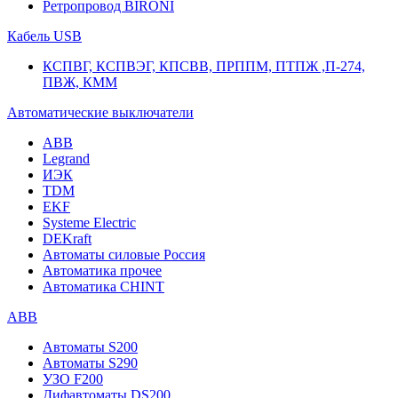
Ретропровод BIRONI
Кабель USB
КСПВГ, КСПВЭГ, КПСВВ, ПРППМ, ПТПЖ ,П-274,
ПВЖ, КММ
Автоматические выключатели
ABB
Legrand
ИЭК
TDM
EKF
Systeme Electric
DEKraft
Автоматы силовые Россия
Автоматика прочее
Автоматика CHINT
ABB
Автоматы S200
Автоматы S290
УЗО F200
Дифавтоматы DS200