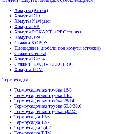
Стяжки, хомуты, площадки самоклеющиеся
Хомуты (Китай)
Хомуты DKC
Хомуты Navigator
Хомуты IEK
Хомуты REXANT и PROconnect
Хомуты ЭРА
Стяжки KOPOS
Площадки и дюбели под хомуты (стяжки)
Стяжки General
Хомуты Вихрь
Стяжки TOKOV ELECTRIC
Хомуты TDM
Термоусадка
Термоусадочная трубка 16/8
Термоусадочная трубка 14/7
Термоусадочная трубка 28/14
Термоусадочная трубка 60,0/30,0
Термоусадочная трубка 5,0/2,5
Термоусадка 12/6
Термоусадка 12/7
Термоусадка 6,4/2
Термоусадка ТДМ