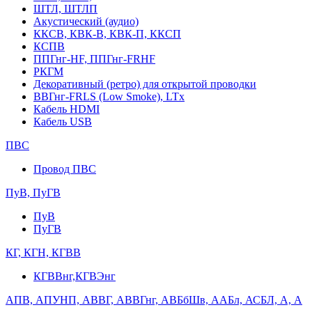
ШТЛ, ШТЛП
Акустический (аудио)
ККСВ, КВК-В, КВК-П, ККСП
КСПВ
ППГнг-HF, ППГнг-FRHF
РКГМ
Декоративный (ретро) для открытой проводки
ВВГнг-FRLS (Low Smoke), LTx
Кабель HDMI
Кабель USB
ПВС
Провод ПВС
ПуВ, ПуГВ
ПуВ
ПуГВ
КГ, КГН, КГВВ
КГВВнг,КГВЭнг
АПВ, АПУНП, АВВГ, АВВГнг, АВБбШв, ААБл, АСБЛ, А, А