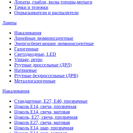
Лопаты, грабли, вилы,топоры,мотыги
Тачки и тележки
Опрыскиватели и распылители
Лампы
Накаливания
Линейные люминисцентные
Энергосберегающие люминисцентные
Галогенные
Светодиодные, LED
Vintage, ретро
Ртутные дроссельные (ДРЛ)
Натриевые
Ртутные бездроссельные (ДРВ)
Металлогалогенные
Накаливания
Стандартные, Е27, Е40, прозрачные
Цоколь Е14, свеча, прозрачная
Цоколь Е14, свеча, матовая
Цоколь, Е27, свеча, прозрачная
Цоколь Е27, свеча, матовая
Цоколь Е14, шар, прозрачная