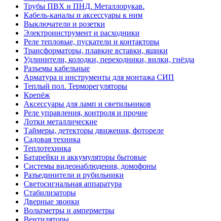
Трубы ПВХ и ПНД. Металлорукав.
Кабель-каналы и аксессуары к ним
Выключатели и розетки
Электроинструмент и расходники
Реле тепловые, пускатели и контакторы
Трансформаторы, плавкие вставки, ящики
Удлинители, колодки, переходники, вилки, гнёзда
Разъемы кабельные
Арматура и инструменты для монтажа СИП
Теплый пол. Терморегуляторы
Крепёж
Аксессуары для ламп и светильников
Реле управления, контроля и прочие
Лотки металлические
Таймеры, детекторы движения, фотореле
Садовая техника
Теплотехника
Батарейки и аккумуляторы бытовые
Системы видеонаблюдения, домофоны
Разъединители и рубильники
Светосигнальная аппаратура
Стабилизаторы
Дверные звонки
Вольтметры и амперметры
Вентиляторы