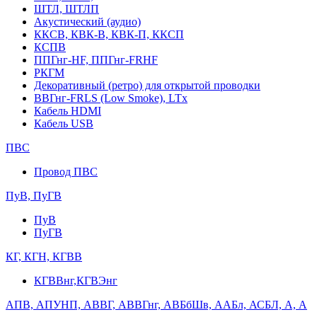
ШТЛ, ШТЛП
Акустический (аудио)
ККСВ, КВК-В, КВК-П, ККСП
КСПВ
ППГнг-HF, ППГнг-FRHF
РКГМ
Декоративный (ретро) для открытой проводки
ВВГнг-FRLS (Low Smoke), LTx
Кабель HDMI
Кабель USB
ПВС
Провод ПВС
ПуВ, ПуГВ
ПуВ
ПуГВ
КГ, КГН, КГВВ
КГВВнг,КГВЭнг
АПВ, АПУНП, АВВГ, АВВГнг, АВБбШв, ААБл, АСБЛ, А, А