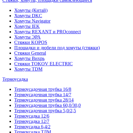
Стяжки, хомуты, площадки самоклеющиеся
Хомуты (Китай)
Хомуты DKC
Хомуты Navigator
Хомуты IEK
Хомуты REXANT и PROconnect
Хомуты ЭРА
Стяжки KOPOS
Площадки и дюбели под хомуты (стяжки)
Стяжки General
Хомуты Вихрь
Стяжки TOKOV ELECTRIC
Хомуты TDM
Термоусадка
Термоусадочная трубка 16/8
Термоусадочная трубка 14/7
Термоусадочная трубка 28/14
Термоусадочная трубка 60,0/30,0
Термоусадочная трубка 5,0/2,5
Термоусадка 12/6
Термоусадка 12/7
Термоусадка 6,4/2
Термоусадка ТДМ