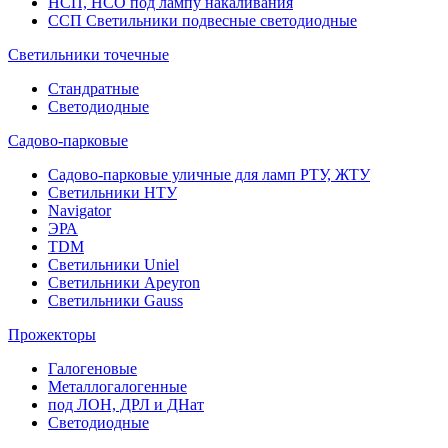
НСП, НСО под лампу накаливания
ССП Светильники подвесные светодиодные
Светильники точечные
Стандратные
Светодиодные
Садово-парковые
Садово-парковые уличные для ламп РТУ, ЖТУ
Светильники НТУ
Navigator
ЭРА
TDM
Светильники Uniel
Светильники Apeyron
Светильники Gauss
Прожекторы
Галогеновые
Металлогалогенные
под ЛОН, ДРЛ и ДНат
Светодиодные