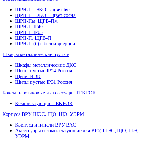
ЩРН-П "ЭКО" - цвет бук
ЩРН-П "ЭКО" - цвет сосна
ЩРН-Пм, ЩРВ-Пм
ЩРН-П IP40
ЩРН-П IP65
ЩРН-П, ЩРВ-П
ЩРН-П (б) с белой дверцей
Шкафы металлические пустые
Шкафы металлические ДКС
Щиты пустые IP54 Россия
Щиты ИЭК
Щиты пустые IP31 Россия
Боксы пластиковые и аксессуары TEKFOR
Комплектующие TEKFOR
Корпуса ВРУ, ШЭС, ЩО, ЩЭ, УЭРМ
Корпуса и панели ВРУ ВАС
Аксессуары и комплектующие для ВРУ, ШЭС, ЩО, ЩЭ,
УЭРМ