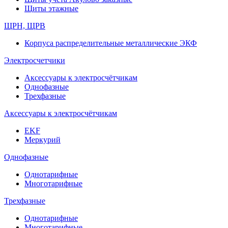
Щиты этажные
ЩРН, ЩРВ
Корпуса распределительные металлические ЭКФ
Электросчетчики
Аксессуары к электросчётчикам
Однофазные
Трехфазные
Аксессуары к электросчётчикам
EKF
Меркурий
Однофазные
Однотарифные
Многотарифные
Трехфазные
Однотарифные
Многотарифные