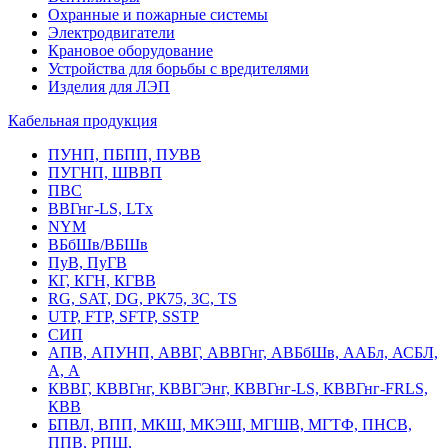
Охранные и пожарные системы
Электродвигатели
Крановое оборудование
Устройства для борьбы с вредителями
Изделия для ЛЭП
Кабельная продукция
ПУНП, ПБПП, ПУВВ
ПУГНП, ШВВП
ПВС
ВВГнг-LS, LTx
NYM
ВБбШв/ВБШв
ПуВ, ПуГВ
КГ, КГН, КГВВ
RG, SAT, DG, РК75, 3С, TS
UTP, FTP, SFTP, SSTP
СИП
АПВ, АПУНП, АВВГ, АВВГнг, АВБбШв, ААБл, АСБЛ,
А, А
КВВГ, КВВГнг, КВВГЭнг, КВВГнг-LS, КВВГнг-FRLS,
КВВ
БПВЛ, ВПП, МКШ, МКЭШ, МГШВ, МГТФ, ПНСВ,
ППВ, РПШ,