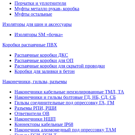
Перчатки и уплотнители
Муфты металло рукав- коробка
Муфты остальные
Изоляторы для шин и аксессуары
Изоляторы SM «бочка»
Коробки распаячные ПВХ
Распаячные коробки ДКС
Распаячные коробки для ОП
Распаячные коробки для скрытой проводки
Коробки для заливки в бетон
Наконечники, гильзы, разъемы
Наконечники кабельные неизолированные ТМЛ, ТА
Наконечники и гильзы болтовые ГД, НБ, СД, СБ
Гильзы соединительные под опрессовку ГА, ГМ
Разъемы РПИ, РШИ
Ответвители ОВ
Наконечники НШП
Коннекторы кабельные IP68
Наконечник алюмомедный под опрессовку ТАМ