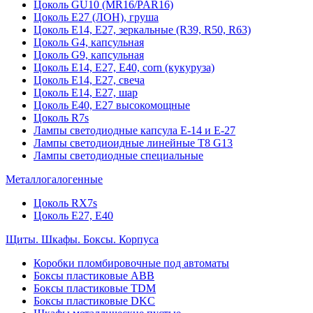
Цоколь GU10 (MR16/PAR16)
Цоколь Е27 (ЛОН), груша
Цоколь Е14, Е27, зеркальные (R39, R50, R63)
Цоколь G4, капсульная
Цоколь G9, капсульная
Цоколь Е14, Е27, Е40, corn (кукуруза)
Цоколь Е14, Е27, свеча
Цоколь Е14, Е27, шар
Цоколь Е40, Е27 высокомощные
Цоколь R7s
Лампы светодиодные капсула Е-14 и Е-27
Лампы светодиоидные линейные T8 G13
Лампы светодиодные специальные
Металлогалогенные
Цоколь RX7s
Цоколь Е27, E40
Щиты. Шкафы. Боксы. Корпуса
Коробки пломбировочные под автоматы
Боксы пластиковые ABB
Боксы пластиковые TDM
Боксы пластиковые DKC