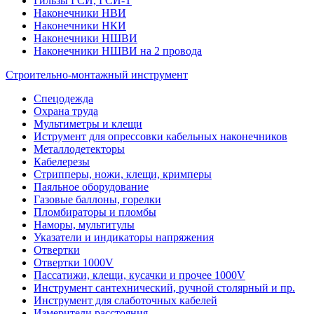
Гильзы ГСИ, ГСИ-Т
Наконечники НВИ
Наконечники НКИ
Наконечники НШВИ
Наконечники НШВИ на 2 провода
Строительно-монтажный инструмент
Спецодежда
Охрана труда
Мультиметры и клещи
Иструмент для опрессовки кабельных наконечников
Металлодетекторы
Кабелерезы
Стрипперы, ножи, клещи, кримперы
Паяльное оборудование
Газовые баллоны, горелки
Пломбираторы и пломбы
Наморы, мультитулы
Указатели и индикаторы напряжения
Отвертки
Отвертки 1000V
Пассатижи, клещи, кусачки и прочее 1000V
Инструмент сантехнический, ручной столярный и пр.
Инструмент для слаботочных кабелей
Измерители расстояния