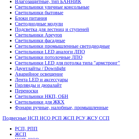
Влагозащитные, тип БАННИК
Светильники уличные консольные
Светильники бытовые
Блоки питания
Светодиодные модули
Подсветка для лестниц и ступеней
Светильники Apeyron
Светильники фасадные
Светильники промышленные светодиодные
Светильники LED аналоги ЛПО
Светильники потолочные ЛПО
Светильники LED для потолка типа "армстронг"
Даунтлайты / Downlight
Аварийное освещение
Лента LED и аксессуары
Гирлянды и дюралайт
Переноски
Светильники НКП, ОБН
Светильники для ЖКХ
Фонари ручные, налобные, промышленные
Подвесные НСП НСО РСП ЖСП РСУ ЖСУ ССП
РСП, РПП
ЖСП