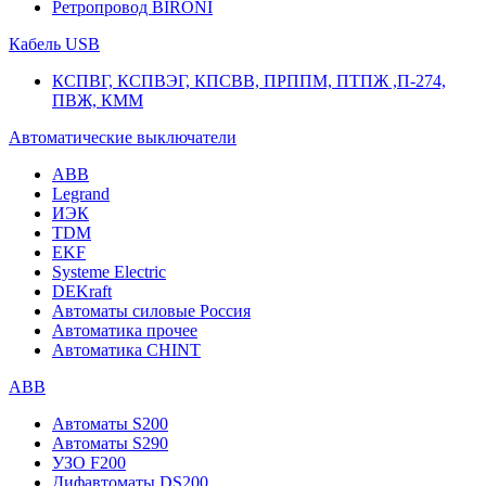
Ретропровод BIRONI
Кабель USB
КСПВГ, КСПВЭГ, КПСВВ, ПРППМ, ПТПЖ ,П-274,
ПВЖ, КММ
Автоматические выключатели
ABB
Legrand
ИЭК
TDM
EKF
Systeme Electric
DEKraft
Автоматы силовые Россия
Автоматика прочее
Автоматика CHINT
ABB
Автоматы S200
Автоматы S290
УЗО F200
Дифавтоматы DS200