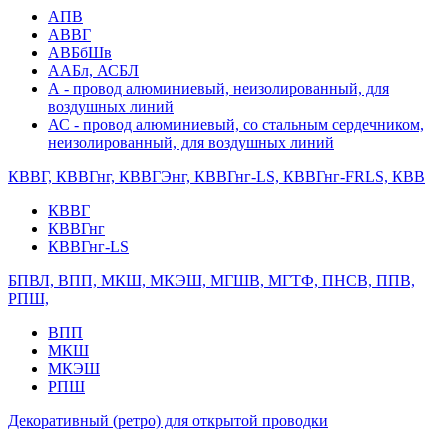
АПВ
АВВГ
АВБбШв
ААБл, АСБЛ
А - провод алюминиевый, неизолированный, для
воздушных линий
АС - провод алюминиевый, со стальным сердечником,
неизолированный, для воздушных линий
КВВГ, КВВГнг, КВВГЭнг, КВВГнг-LS, КВВГнг-FRLS, КВВ
КВВГ
КВВГнг
КВВГнг-LS
БПВЛ, ВПП, МКШ, МКЭШ, МГШВ, МГТФ, ПНСВ, ППВ,
РПШ,
ВПП
МКШ
МКЭШ
РПШ
Декоративный (ретро) для открытой проводки