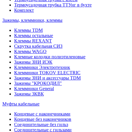
Термоусадочная трубка ТТУнг в бухте
Комплект
Зажимы, клеммники, клеммы
Клеммы TDM
Клеммы остальные
Клеммы REXANT
Скрутка кабельная СИЗ
Клеммы WAGO
Клемные колодки полиэтиленовые
Зажимы ЗНИ ИЭК
Клеммники Электротехник
Клеммники TOKOV ELECTRIC
Зажимы ЗНИ и аксессуары TDM
Зажимы "КРОКОДИЛ"
Клеммники General
Зажимы 3КВК
Муфты кабельные
Концевые с наконечниками
Концевые без наконечников
Соединительные без гильз
Соединительные с гильзами