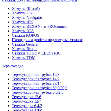
Стяжки, хомуты, площадки самоклеющиеся
Хомуты (Китай)
Хомуты DKC
Хомуты Navigator
Хомуты IEK
Хомуты REXANT и PROconnect
Хомуты ЭРА
Стяжки KOPOS
Площадки и дюбели под хомуты (стяжки)
Стяжки General
Хомуты Вихрь
Стяжки TOKOV ELECTRIC
Хомуты TDM
Термоусадка
Термоусадочная трубка 16/8
Термоусадочная трубка 14/7
Термоусадочная трубка 28/14
Термоусадочная трубка 60,0/30,0
Термоусадочная трубка 5,0/2,5
Термоусадка 12/6
Термоусадка 12/7
Термоусадка 6,4/2
Термоусадка ТДМ