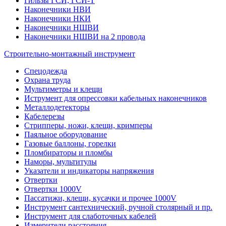
Гильзы ГСИ, ГСИ-Т
Наконечники НВИ
Наконечники НКИ
Наконечники НШВИ
Наконечники НШВИ на 2 провода
Строительно-монтажный инструмент
Спецодежда
Охрана труда
Мультиметры и клещи
Иструмент для опрессовки кабельных наконечников
Металлодетекторы
Кабелерезы
Стрипперы, ножи, клещи, кримперы
Паяльное оборудование
Газовые баллоны, горелки
Пломбираторы и пломбы
Наморы, мультитулы
Указатели и индикаторы напряжения
Отвертки
Отвертки 1000V
Пассатижи, клещи, кусачки и прочее 1000V
Инструмент сантехнический, ручной столярный и пр.
Инструмент для слаботочных кабелей
Измерители расстояния