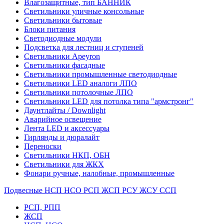
Влагозащитные, тип БАННИК
Светильники уличные консольные
Светильники бытовые
Блоки питания
Светодиодные модули
Подсветка для лестниц и ступеней
Светильники Apeyron
Светильники фасадные
Светильники промышленные светодиодные
Светильники LED аналоги ЛПО
Светильники потолочные ЛПО
Светильники LED для потолка типа "армстронг"
Даунтлайты / Downlight
Аварийное освещение
Лента LED и аксессуары
Гирлянды и дюралайт
Переноски
Светильники НКП, ОБН
Светильники для ЖКХ
Фонари ручные, налобные, промышленные
Подвесные НСП НСО РСП ЖСП РСУ ЖСУ ССП
РСП, РПП
ЖСП