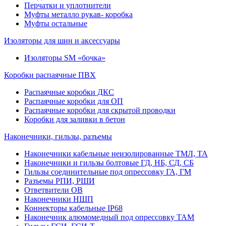
Перчатки и уплотнители
Муфты металло рукав- коробка
Муфты остальные
Изоляторы для шин и аксессуары
Изоляторы SM «бочка»
Коробки распаячные ПВХ
Распаячные коробки ДКС
Распаячные коробки для ОП
Распаячные коробки для скрытой проводки
Коробки для заливки в бетон
Наконечники, гильзы, разъемы
Наконечники кабельные неизолированные ТМЛ, ТА
Наконечники и гильзы болтовые ГД, НБ, СД, СБ
Гильзы соединительные под опрессовку ГА, ГМ
Разъемы РПИ, РШИ
Ответвители ОВ
Наконечники НШП
Коннекторы кабельные IP68
Наконечник алюмомедный под опрессовку ТАМ