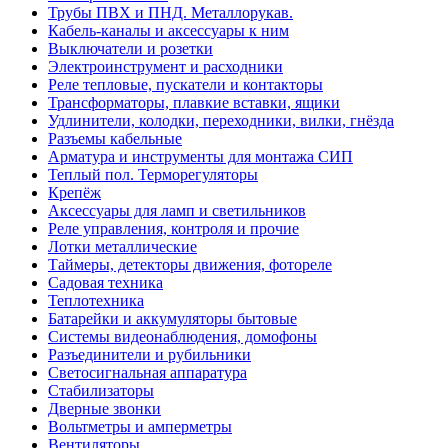
Трубы ПВХ и ПНД. Металлорукав.
Кабель-каналы и аксессуары к ним
Выключатели и розетки
Электроинструмент и расходники
Реле тепловые, пускатели и контакторы
Трансформаторы, плавкие вставки, ящики
Удлинители, колодки, переходники, вилки, гнёзда
Разъемы кабельные
Арматура и инструменты для монтажа СИП
Теплый пол. Терморегуляторы
Крепёж
Аксессуары для ламп и светильников
Реле управления, контроля и прочие
Лотки металлические
Таймеры, детекторы движения, фотореле
Садовая техника
Теплотехника
Батарейки и аккумуляторы бытовые
Системы видеонаблюдения, домофоны
Разъединители и рубильники
Светосигнальная аппаратура
Стабилизаторы
Дверные звонки
Вольтметры и амперметры
Вентиляторы