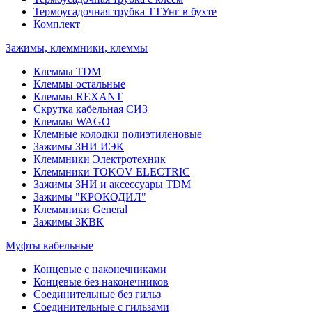
Термоусадочная трубка ТТУнг в бухте
Комплект
Зажимы, клеммники, клеммы
Клеммы TDM
Клеммы остальные
Клеммы REXANT
Скрутка кабельная СИЗ
Клеммы WAGO
Клемные колодки полиэтиленовые
Зажимы ЗНИ ИЭК
Клеммники Электротехник
Клеммники TOKOV ELECTRIC
Зажимы ЗНИ и аксессуары TDM
Зажимы "КРОКОДИЛ"
Клеммники General
Зажимы 3КВК
Муфты кабельные
Концевые с наконечниками
Концевые без наконечников
Соединительные без гильз
Соединительные с гильзами