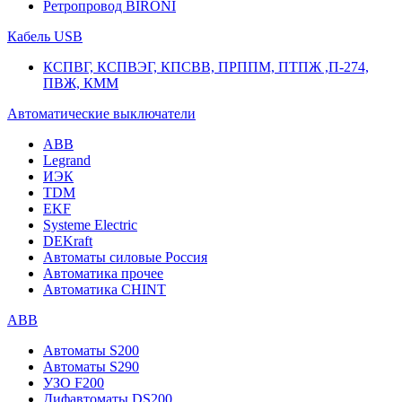
Ретропровод BIRONI
Кабель USB
КСПВГ, КСПВЭГ, КПСВВ, ПРППМ, ПТПЖ ,П-274,
ПВЖ, КММ
Автоматические выключатели
ABB
Legrand
ИЭК
TDM
EKF
Systeme Electric
DEKraft
Автоматы силовые Россия
Автоматика прочее
Автоматика CHINT
ABB
Автоматы S200
Автоматы S290
УЗО F200
Дифавтоматы DS200