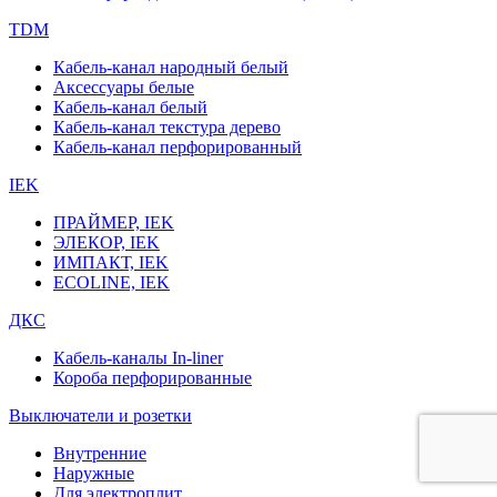
TDM
Кабель-канал народный белый
Аксессуары белые
Кабель-канал белый
Кабель-канал текстура дерево
Кабель-канал перфорированный
IEK
ПРАЙМЕР, IEK
ЭЛЕКОР, IEK
ИМПАКТ, IEK
ECOLINE, IEK
ДКС
Кабель-каналы In-liner
Короба перфорированные
Выключатели и розетки
Внутренние
Наружные
Для электроплит