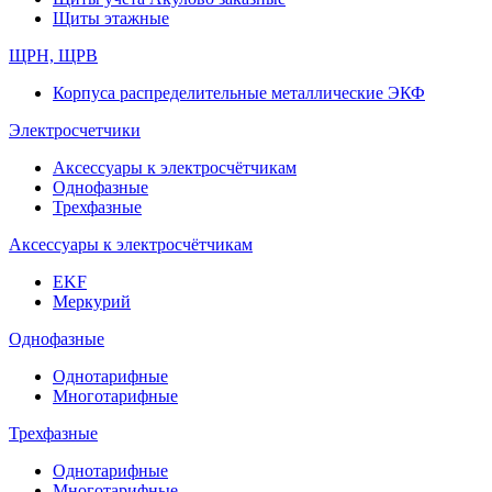
Щиты этажные
ЩРН, ЩРВ
Корпуса распределительные металлические ЭКФ
Электросчетчики
Аксессуары к электросчётчикам
Однофазные
Трехфазные
Аксессуары к электросчётчикам
EKF
Меркурий
Однофазные
Однотарифные
Многотарифные
Трехфазные
Однотарифные
Многотарифные