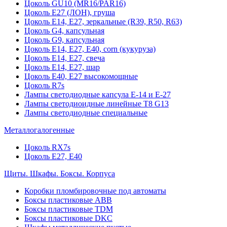
Цоколь GU10 (MR16/PAR16)
Цоколь Е27 (ЛОН), груша
Цоколь Е14, Е27, зеркальные (R39, R50, R63)
Цоколь G4, капсульная
Цоколь G9, капсульная
Цоколь Е14, Е27, Е40, corn (кукуруза)
Цоколь Е14, Е27, свеча
Цоколь Е14, Е27, шар
Цоколь Е40, Е27 высокомощные
Цоколь R7s
Лампы светодиодные капсула Е-14 и Е-27
Лампы светодиоидные линейные T8 G13
Лампы светодиодные специальные
Металлогалогенные
Цоколь RX7s
Цоколь Е27, E40
Щиты. Шкафы. Боксы. Корпуса
Коробки пломбировочные под автоматы
Боксы пластиковые ABB
Боксы пластиковые TDM
Боксы пластиковые DKC