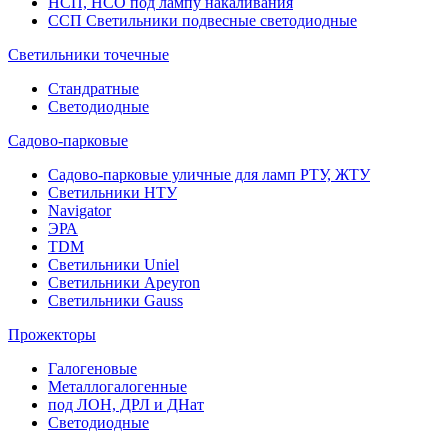
НСП, НСО под лампу накаливания
ССП Светильники подвесные светодиодные
Светильники точечные
Стандратные
Светодиодные
Садово-парковые
Садово-парковые уличные для ламп РТУ, ЖТУ
Светильники НТУ
Navigator
ЭРА
TDM
Светильники Uniel
Светильники Apeyron
Светильники Gauss
Прожекторы
Галогеновые
Металлогалогенные
под ЛОН, ДРЛ и ДНат
Светодиодные