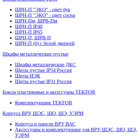
ЩРН-П "ЭКО" - цвет бук
ЩРН-П "ЭКО" - цвет сосна
ЩРН-Пм, ЩРВ-Пм
ЩРН-П IP40
ЩРН-П IP65
ЩРН-П, ЩРВ-П
ЩРН-П (б) с белой дверцей
Шкафы металлические пустые
Шкафы металлические ДКС
Щиты пустые IP54 Россия
Щиты ИЭК
Щиты пустые IP31 Россия
Боксы пластиковые и аксессуары TEKFOR
Комплектующие TEKFOR
Корпуса ВРУ, ШЭС, ЩО, ЩЭ, УЭРМ
Корпуса и панели ВРУ ВАС
Аксессуары и комплектующие для ВРУ, ШЭС, ЩО, ЩЭ,
УЭРМ