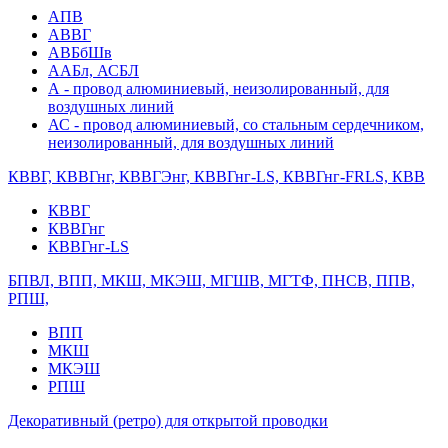
АПВ
АВВГ
АВБбШв
ААБл, АСБЛ
А - провод алюминиевый, неизолированный, для
воздушных линий
АС - провод алюминиевый, со стальным сердечником,
неизолированный, для воздушных линий
КВВГ, КВВГнг, КВВГЭнг, КВВГнг-LS, КВВГнг-FRLS, КВВ
КВВГ
КВВГнг
КВВГнг-LS
БПВЛ, ВПП, МКШ, МКЭШ, МГШВ, МГТФ, ПНСВ, ППВ,
РПШ,
ВПП
МКШ
МКЭШ
РПШ
Декоративный (ретро) для открытой проводки