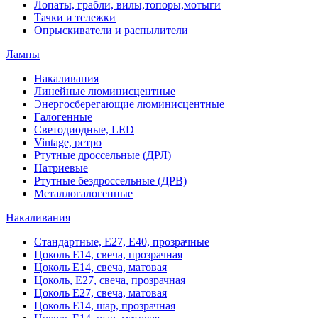
Лопаты, грабли, вилы,топоры,мотыги
Тачки и тележки
Опрыскиватели и распылители
Лампы
Накаливания
Линейные люминисцентные
Энергосберегающие люминисцентные
Галогенные
Светодиодные, LED
Vintage, ретро
Ртутные дроссельные (ДРЛ)
Натриевые
Ртутные бездроссельные (ДРВ)
Металлогалогенные
Накаливания
Стандартные, Е27, Е40, прозрачные
Цоколь Е14, свеча, прозрачная
Цоколь Е14, свеча, матовая
Цоколь, Е27, свеча, прозрачная
Цоколь Е27, свеча, матовая
Цоколь Е14, шар, прозрачная