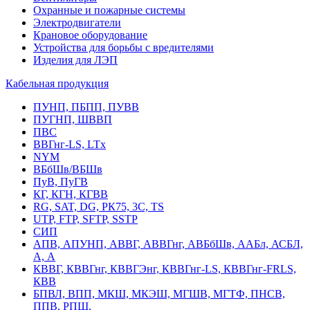
Охранные и пожарные системы
Электродвигатели
Крановое оборудование
Устройства для борьбы с вредителями
Изделия для ЛЭП
Кабельная продукция
ПУНП, ПБПП, ПУВВ
ПУГНП, ШВВП
ПВС
ВВГнг-LS, LTx
NYM
ВБбШв/ВБШв
ПуВ, ПуГВ
КГ, КГН, КГВВ
RG, SAT, DG, РК75, 3С, TS
UTP, FTP, SFTP, SSTP
СИП
АПВ, АПУНП, АВВГ, АВВГнг, АВБбШв, ААБл, АСБЛ,
А, А
КВВГ, КВВГнг, КВВГЭнг, КВВГнг-LS, КВВГнг-FRLS,
КВВ
БПВЛ, ВПП, МКШ, МКЭШ, МГШВ, МГТФ, ПНСВ,
ППВ, РПШ,