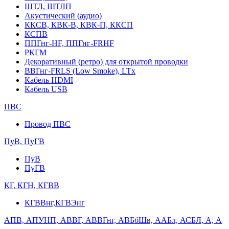
ШТЛ, ШТЛП
Акустический (аудио)
ККСВ, КВК-В, КВК-П, ККСП
КСПВ
ППГнг-HF, ППГнг-FRHF
РКГМ
Декоративный (ретро) для открытой проводки
ВВГнг-FRLS (Low Smoke), LTx
Кабель HDMI
Кабель USB
ПВС
Провод ПВС
ПуВ, ПуГВ
ПуВ
ПуГВ
КГ, КГН, КГВВ
КГВВнг,КГВЭнг
АПВ, АПУНП, АВВГ, АВВГнг, АВБбШв, ААБл, АСБЛ, А, А