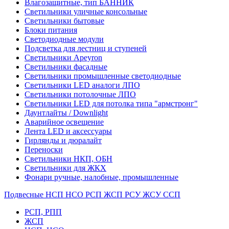
Влагозащитные, тип БАННИК
Светильники уличные консольные
Светильники бытовые
Блоки питания
Светодиодные модули
Подсветка для лестниц и ступеней
Светильники Apeyron
Светильники фасадные
Светильники промышленные светодиодные
Светильники LED аналоги ЛПО
Светильники потолочные ЛПО
Светильники LED для потолка типа "армстронг"
Даунтлайты / Downlight
Аварийное освещение
Лента LED и аксессуары
Гирлянды и дюралайт
Переноски
Светильники НКП, ОБН
Светильники для ЖКХ
Фонари ручные, налобные, промышленные
Подвесные НСП НСО РСП ЖСП РСУ ЖСУ ССП
РСП, РПП
ЖСП