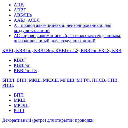
АПВ
АВВГ
АВБбШв
ААБл, АСБЛ
А - провод алюминиевый, неизолированный, для
воздушных линий
АС - провод алюминиевый, со стальным сердечником,
неизолированный, для воздушных линий
КВВГ, КВВГнг, КВВГЭнг, КВВГнг-LS, КВВГнг-FRLS, КВВ
КВВГ
КВВГнг
КВВГнг-LS
БПВЛ, ВПП, МКШ, МКЭШ, МГШВ, МГТФ, ПНСВ, ППВ,
РПШ,
ВПП
МКШ
МКЭШ
РПШ
Декоративный (ретро) для открытой проводки