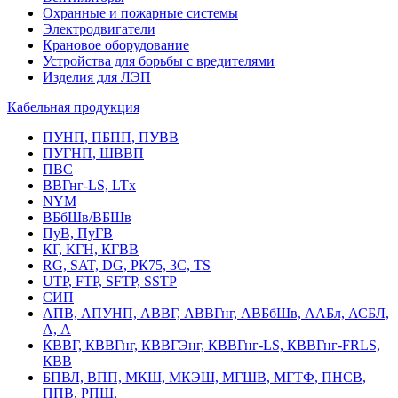
Охранные и пожарные системы
Электродвигатели
Крановое оборудование
Устройства для борьбы с вредителями
Изделия для ЛЭП
Кабельная продукция
ПУНП, ПБПП, ПУВВ
ПУГНП, ШВВП
ПВС
ВВГнг-LS, LTx
NYM
ВБбШв/ВБШв
ПуВ, ПуГВ
КГ, КГН, КГВВ
RG, SAT, DG, РК75, 3С, TS
UTP, FTP, SFTP, SSTP
СИП
АПВ, АПУНП, АВВГ, АВВГнг, АВБбШв, ААБл, АСБЛ,
А, А
КВВГ, КВВГнг, КВВГЭнг, КВВГнг-LS, КВВГнг-FRLS,
КВВ
БПВЛ, ВПП, МКШ, МКЭШ, МГШВ, МГТФ, ПНСВ,
ППВ, РПШ,