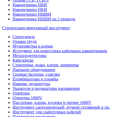
Гильзы ГСИ, ГСИ-Т
Наконечники НВИ
Наконечники НКИ
Наконечники НШВИ
Наконечники НШВИ на 2 провода
Строительно-монтажный инструмент
Спецодежда
Охрана труда
Мультиметры и клещи
Иструмент для опрессовки кабельных наконечников
Металлодетекторы
Кабелерезы
Стрипперы, ножи, клещи, кримперы
Паяльное оборудование
Газовые баллоны, горелки
Пломбираторы и пломбы
Наморы, мультитулы
Указатели и индикаторы напряжения
Отвертки
Отвертки 1000V
Пассатижи, клещи, кусачки и прочее 1000V
Инструмент сантехнический, ручной столярный и пр.
Инструмент для слаботочных кабелей
Измерители расстояния