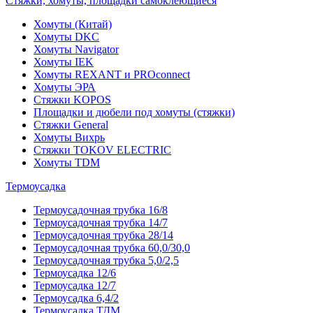
Стяжки, хомуты, площадки самоклеющиеся
Хомуты (Китай)
Хомуты DKC
Хомуты Navigator
Хомуты IEK
Хомуты REXANT и PROconnect
Хомуты ЭРА
Стяжки KOPOS
Площадки и дюбели под хомуты (стяжки)
Стяжки General
Хомуты Вихрь
Стяжки TOKOV ELECTRIC
Хомуты TDM
Термоусадка
Термоусадочная трубка 16/8
Термоусадочная трубка 14/7
Термоусадочная трубка 28/14
Термоусадочная трубка 60,0/30,0
Термоусадочная трубка 5,0/2,5
Термоусадка 12/6
Термоусадка 12/7
Термоусадка 6,4/2
Термоусадка ТДМ