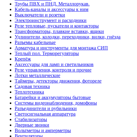
Трубы ПВХ и ПНД. Металлорукав.
Кабель-каналы и аксессуары к ним
Выключатели и розетки
Электроинструмент и расходники
Реле тепловые, пускатели и контакторы
Трансформаторы, плавкие вставки, ящики
Удлинители, колодки, переходники, вилки, гнёзда
Разъемы кабельные
Арматура и инструменты для монтажа СИП
Теплый пол. Терморегуляторы
Крепёж
Аксессуары для ламп и светильников
Реле управления, контроля и прочие
Лотки металлические
Таймеры, детекторы движения, фотореле
Садовая техника
Теплотехника
Батарейки и аккумуляторы бытовые
Системы видеонаблюдения, домофоны
Разъединители и рубильники
Светосигнальная аппаратура
Стабилизаторы
Дверные звонки
Вольтметры и амперметры
Вентиляторы