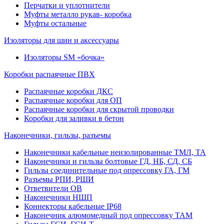
Перчатки и уплотнители
Муфты металло рукав- коробка
Муфты остальные
Изоляторы для шин и аксессуары
Изоляторы SM «бочка»
Коробки распаячные ПВХ
Распаячные коробки ДКС
Распаячные коробки для ОП
Распаячные коробки для скрытой проводки
Коробки для заливки в бетон
Наконечники, гильзы, разъемы
Наконечники кабельные неизолированные ТМЛ, ТА
Наконечники и гильзы болтовые ГД, НБ, СД, СБ
Гильзы соединительные под опрессовку ГА, ГМ
Разъемы РПИ, РШИ
Ответвители ОВ
Наконечники НШП
Коннекторы кабельные IP68
Наконечник алюмомедный под опрессовку ТАМ