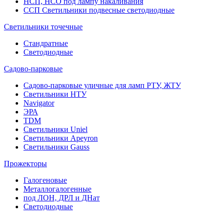
НСП, НСО под лампу накаливания
ССП Светильники подвесные светодиодные
Светильники точечные
Стандратные
Светодиодные
Садово-парковые
Садово-парковые уличные для ламп РТУ, ЖТУ
Светильники НТУ
Navigator
ЭРА
TDM
Светильники Uniel
Светильники Apeyron
Светильники Gauss
Прожекторы
Галогеновые
Металлогалогенные
под ЛОН, ДРЛ и ДНат
Светодиодные