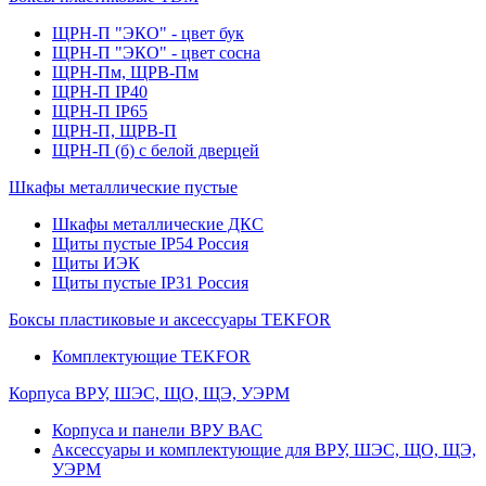
ЩРН-П "ЭКО" - цвет бук
ЩРН-П "ЭКО" - цвет сосна
ЩРН-Пм, ЩРВ-Пм
ЩРН-П IP40
ЩРН-П IP65
ЩРН-П, ЩРВ-П
ЩРН-П (б) с белой дверцей
Шкафы металлические пустые
Шкафы металлические ДКС
Щиты пустые IP54 Россия
Щиты ИЭК
Щиты пустые IP31 Россия
Боксы пластиковые и аксессуары TEKFOR
Комплектующие TEKFOR
Корпуса ВРУ, ШЭС, ЩО, ЩЭ, УЭРМ
Корпуса и панели ВРУ ВАС
Аксессуары и комплектующие для ВРУ, ШЭС, ЩО, ЩЭ,
УЭРМ