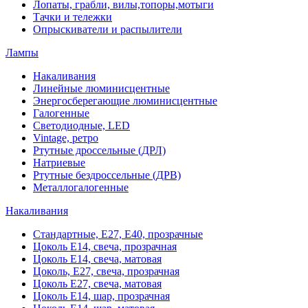
Лопаты, грабли, вилы,топоры,мотыги
Тачки и тележки
Опрыскиватели и распылители
Лампы
Накаливания
Линейные люминисцентные
Энергосберегающие люминисцентные
Галогенные
Светодиодные, LED
Vintage, ретро
Ртутные дроссельные (ДРЛ)
Натриевые
Ртутные бездроссельные (ДРВ)
Металлогалогенные
Накаливания
Стандартные, Е27, Е40, прозрачные
Цоколь Е14, свеча, прозрачная
Цоколь Е14, свеча, матовая
Цоколь, Е27, свеча, прозрачная
Цоколь Е27, свеча, матовая
Цоколь Е14, шар, прозрачная