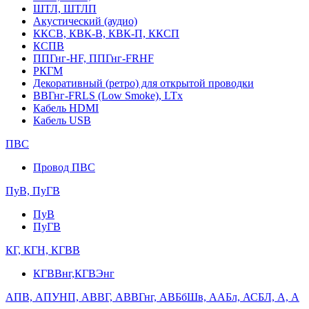
ШТЛ, ШТЛП
Акустический (аудио)
ККСВ, КВК-В, КВК-П, ККСП
КСПВ
ППГнг-HF, ППГнг-FRHF
РКГМ
Декоративный (ретро) для открытой проводки
ВВГнг-FRLS (Low Smoke), LTx
Кабель HDMI
Кабель USB
ПВС
Провод ПВС
ПуВ, ПуГВ
ПуВ
ПуГВ
КГ, КГН, КГВВ
КГВВнг,КГВЭнг
АПВ, АПУНП, АВВГ, АВВГнг, АВБбШв, ААБл, АСБЛ, А, А