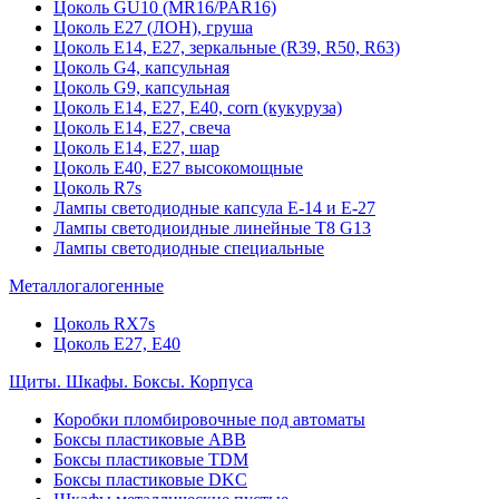
Цоколь GU10 (MR16/PAR16)
Цоколь Е27 (ЛОН), груша
Цоколь Е14, Е27, зеркальные (R39, R50, R63)
Цоколь G4, капсульная
Цоколь G9, капсульная
Цоколь Е14, Е27, Е40, corn (кукуруза)
Цоколь Е14, Е27, свеча
Цоколь Е14, Е27, шар
Цоколь Е40, Е27 высокомощные
Цоколь R7s
Лампы светодиодные капсула Е-14 и Е-27
Лампы светодиоидные линейные T8 G13
Лампы светодиодные специальные
Металлогалогенные
Цоколь RX7s
Цоколь Е27, E40
Щиты. Шкафы. Боксы. Корпуса
Коробки пломбировочные под автоматы
Боксы пластиковые ABB
Боксы пластиковые TDM
Боксы пластиковые DKC