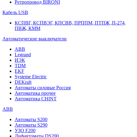
Ретропровод BIRONI
Кабель USB
КСПВГ, КСПВЭГ, КПСВВ, ПРППМ, ПТПЖ ,П-274,
ПВЖ, КММ
Автоматические выключатели
ABB
Legrand
ИЭК
TDM
EKF
Systeme Electric
DEKraft
Автоматы силовые Россия
Автоматика прочее
Автоматика CHINT
ABB
Автоматы S200
Автоматы S290
УЗО F200
Дифавтоматы DS200