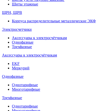
Щиты этажные
ЩРН, ЩРВ
Корпуса распределительные металлические ЭКФ
Электросчетчики
Аксессуары к электросчётчикам
Однофазные
Трехфазные
Аксессуары к электросчётчикам
EKF
Меркурий
Однофазные
Однотарифные
Многотарифные
Трехфазные
Однотарифные
Многотарифные