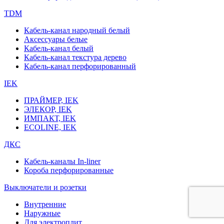
TDM
Кабель-канал народный белый
Аксессуары белые
Кабель-канал белый
Кабель-канал текстура дерево
Кабель-канал перфорированный
IEK
ПРАЙМЕР, IEK
ЭЛЕКОР, IEK
ИМПАКТ, IEK
ECOLINE, IEK
ДКС
Кабель-каналы In-liner
Короба перфорированные
Выключатели и розетки
Внутренние
Наружные
Для электроплит