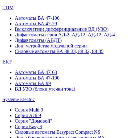
TDM
Автоматы ВА 47-100
Автоматы ВА 47-29
Выключатели дифференциальные ВД (УЗО)
Дифавтоматы серия АД-2, АД-12, АД-12, АД-4
Дифавтоматы (АВДТ)
Доп. устройства модульной серии
Силовые автоматы ВА 88-33, 88-32, 88-35
EKF
Автоматы ВА 47-63
Автоматы ВА 47-100
Автоматы ВА-99
ВД УЗО (блоки утечки тока)
Systeme Electric
Серия Multi 9
Серия Acti 9
Серия "Домовой"
Серия Easy 9
Силовые автоматы Easypact Compact NS
Доп. сборочные единицы для силовых ВА