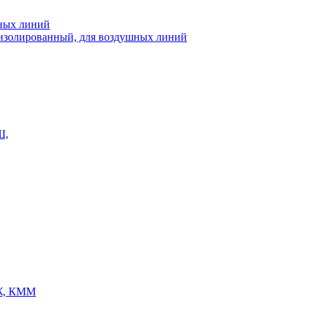
шных линий
еизолированный, для воздушных линий
Ш,
Ж, КММ