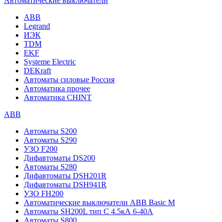
Автоматические выключатели
ABB
Legrand
ИЭК
TDM
EKF
Systeme Electric
DEKraft
Автоматы силовые Россия
Автоматика прочее
Автоматика CHINT
ABB
Автоматы S200
Автоматы S290
УЗО F200
Дифавтоматы DS200
Автоматы S280
Дифавтоматы DSH201R
Дифавтоматы DSH941R
УЗО FH200
Автоматические выключатели ABB Basic M
Автоматы SH200L тип С 4.5кА 6-40А
Автоматы S800