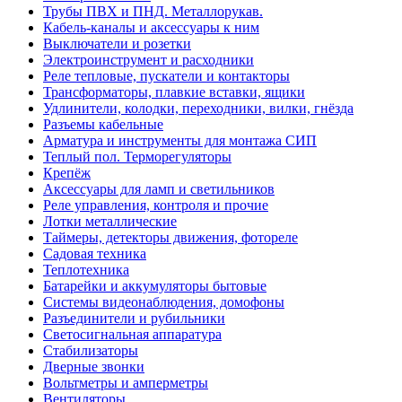
Трубы ПВХ и ПНД. Металлорукав.
Кабель-каналы и аксессуары к ним
Выключатели и розетки
Электроинструмент и расходники
Реле тепловые, пускатели и контакторы
Трансформаторы, плавкие вставки, ящики
Удлинители, колодки, переходники, вилки, гнёзда
Разъемы кабельные
Арматура и инструменты для монтажа СИП
Теплый пол. Терморегуляторы
Крепёж
Аксессуары для ламп и светильников
Реле управления, контроля и прочие
Лотки металлические
Таймеры, детекторы движения, фотореле
Садовая техника
Теплотехника
Батарейки и аккумуляторы бытовые
Системы видеонаблюдения, домофоны
Разъединители и рубильники
Светосигнальная аппаратура
Стабилизаторы
Дверные звонки
Вольтметры и амперметры
Вентиляторы