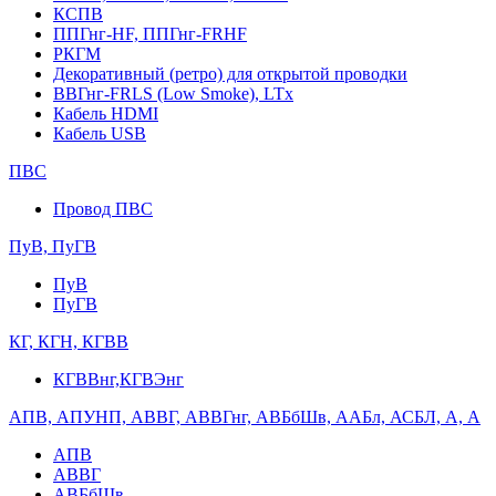
КСПВ
ППГнг-HF, ППГнг-FRHF
РКГМ
Декоративный (ретро) для открытой проводки
ВВГнг-FRLS (Low Smoke), LTx
Кабель HDMI
Кабель USB
ПВС
Провод ПВС
ПуВ, ПуГВ
ПуВ
ПуГВ
КГ, КГН, КГВВ
КГВВнг,КГВЭнг
АПВ, АПУНП, АВВГ, АВВГнг, АВБбШв, ААБл, АСБЛ, А, А
АПВ
АВВГ
АВБбШв