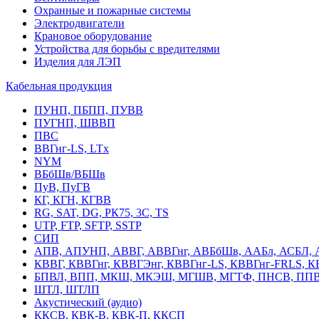
Охранные и пожарные системы
Электродвигатели
Крановое оборудование
Устройства для борьбы с вредителями
Изделия для ЛЭП
Кабельная продукция
ПУНП, ПБПП, ПУВВ
ПУГНП, ШВВП
ПВС
ВВГнг-LS, LTx
NYM
ВБбШв/ВБШв
ПуВ, ПуГВ
КГ, КГН, КГВВ
RG, SAT, DG, РК75, 3С, TS
UTP, FTP, SFTP, SSTP
СИП
АПВ, АПУНП, АВВГ, АВВГнг, АВБбШв, ААБл, АСБЛ, 
КВВГ, КВВГнг, КВВГЭнг, КВВГнг-LS, КВВГнг-FRLS, 
БПВЛ, ВПП, МКШ, МКЭШ, МГШВ, МГТФ, ПНСВ, ППВ
ШТЛ, ШТЛП
Акустический (аудио)
ККСВ, КВК-В, КВК-П, ККСП