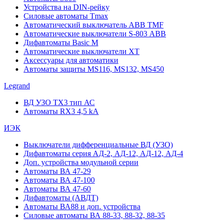
Устройства на DIN-рейку
Силовые автоматы Tmax
Автоматический выключатель ABB TMF
Автоматические выключатели S-803 АВВ
Дифавтоматы Basic M
Автоматические выключатели XT
Аксессуары для автоматики
Автоматы защиты MS116, MS132, MS450
Legrand
ВД УЗО TX3 тип АС
Автоматы RX3 4,5 kA
ИЭК
Выключатели дифференциальные ВД (УЗО)
Дифавтоматы серия АД-2, АД-12, АД-12, АД-4
Доп. устройства модульной серии
Автоматы ВА 47-29
Автоматы ВА 47-100
Автоматы ВА 47-60
Дифавтоматы (АВДТ)
Автоматы ВА88 и доп. устройства
Силовые автоматы ВА 88-33, 88-32, 88-35