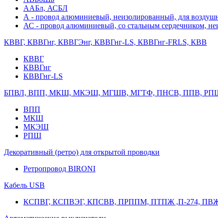
ААБл, АСБЛ
А - провод алюминиевый, неизолированный, для возду
АС - провод алюминиевый, со стальным сердечником, н
КВВГ, КВВГнг, КВВГЭнг, КВВГнг-LS, КВВГнг-FRLS, КВВ
КВВГ
КВВГнг
КВВГнг-LS
БПВЛ, ВПП, МКШ, МКЭШ, МГШВ, МГТФ, ПНСВ, ППВ, РП
ВПП
МКШ
МКЭШ
РПШ
Декоративный (ретро) для открытой проводки
Ретропровод BIRONI
Кабель USB
КСПВГ, КСПВЭГ, КПСВВ, ПРППМ, ПТПЖ ,П-274, ПВ