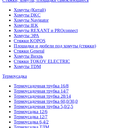
Стяжки, хомуты, площадки самоклеющиеся
Хомуты (Китай)
Хомуты DKC
Хомуты Navigator
Хомуты IEK
Хомуты REXANT и PROconnect
Хомуты ЭРА
Стяжки KOPOS
Площадки и дюбели под хомуты (стяжки)
Стяжки General
Хомуты Вихрь
Стяжки TOKOV ELECTRIC
Хомуты TDM
Термоусадка
Термоусадочная трубка 16/8
Термоусадочная трубка 14/7
Термоусадочная трубка 28/14
Термоусадочная трубка 60,0/30,0
Термоусадочная трубка 5,0/2,5
Термоусадка 12/6
Термоусадка 12/7
Термоусадка 6,4/2
Термоусадка ТДМ