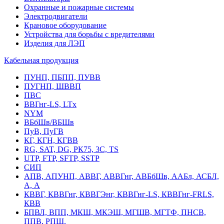
Охранные и пожарные системы
Электродвигатели
Крановое оборудование
Устройства для борьбы с вредителями
Изделия для ЛЭП
Кабельная продукция
ПУНП, ПБПП, ПУВВ
ПУГНП, ШВВП
ПВС
ВВГнг-LS, LTx
NYM
ВБбШв/ВБШв
ПуВ, ПуГВ
КГ, КГН, КГВВ
RG, SAT, DG, РК75, 3С, TS
UTP, FTP, SFTP, SSTP
СИП
АПВ, АПУНП, АВВГ, АВВГнг, АВБбШв, ААБл, АСБЛ,
А, А
КВВГ, КВВГнг, КВВГЭнг, КВВГнг-LS, КВВГнг-FRLS,
КВВ
БПВЛ, ВПП, МКШ, МКЭШ, МГШВ, МГТФ, ПНСВ,
ППВ, РПШ,