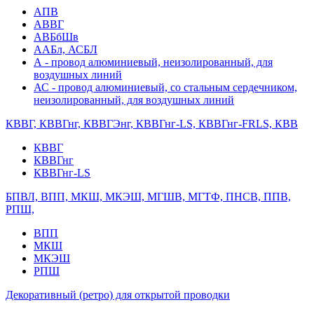
АПВ
АВВГ
АВБбШв
ААБл, АСБЛ
А - провод алюминиевый, неизолированный, для
воздушных линий
АС - провод алюминиевый, со стальным сердечником,
неизолированный, для воздушных линий
КВВГ, КВВГнг, КВВГЭнг, КВВГнг-LS, КВВГнг-FRLS, КВВ
КВВГ
КВВГнг
КВВГнг-LS
БПВЛ, ВПП, МКШ, МКЭШ, МГШВ, МГТФ, ПНСВ, ППВ,
РПШ,
ВПП
МКШ
МКЭШ
РПШ
Декоративный (ретро) для открытой проводки