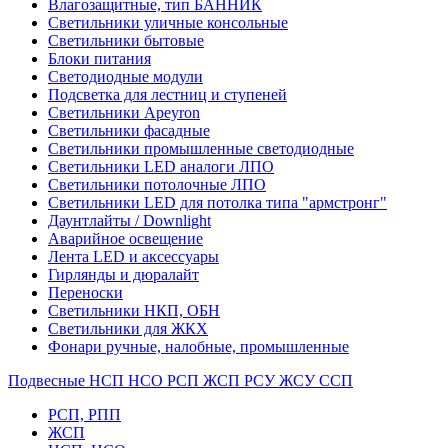
Влагозащитные, тип БАННИК
Светильники уличные консольные
Светильники бытовые
Блоки питания
Светодиодные модули
Подсветка для лестниц и ступеней
Светильники Apeyron
Светильники фасадные
Светильники промышленные светодиодные
Светильники LED аналоги ЛПО
Светильники потолочные ЛПО
Светильники LED для потолка типа "армстронг"
Даунтлайты / Downlight
Аварийное освещение
Лента LED и аксессуары
Гирлянды и дюралайт
Переноски
Светильники НКП, ОБН
Светильники для ЖКХ
Фонари ручные, налобные, промышленные
Подвесные НСП НСО РСП ЖСП РСУ ЖСУ ССП
РСП, РПП
ЖСП