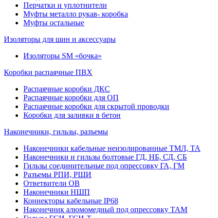
Перчатки и уплотнители
Муфты металло рукав- коробка
Муфты остальные
Изоляторы для шин и аксессуары
Изоляторы SM «бочка»
Коробки распаячные ПВХ
Распаячные коробки ДКС
Распаячные коробки для ОП
Распаячные коробки для скрытой проводки
Коробки для заливки в бетон
Наконечники, гильзы, разъемы
Наконечники кабельные неизолированные ТМЛ, ТА
Наконечники и гильзы болтовые ГД, НБ, СД, СБ
Гильзы соединительные под опрессовку ГА, ГМ
Разъемы РПИ, РШИ
Ответвители ОВ
Наконечники НШП
Коннекторы кабельные IP68
Наконечник алюмомедный под опрессовку ТАМ