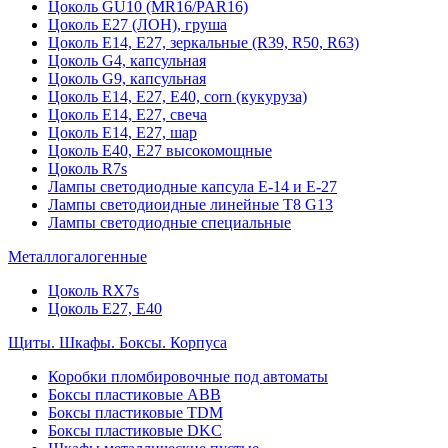
Цоколь GU10 (MR16/PAR16)
Цоколь Е27 (ЛОН), груша
Цоколь Е14, Е27, зеркальные (R39, R50, R63)
Цоколь G4, капсульная
Цоколь G9, капсульная
Цоколь Е14, Е27, Е40, corn (кукуруза)
Цоколь Е14, Е27, свеча
Цоколь Е14, Е27, шар
Цоколь Е40, Е27 высокомощные
Цоколь R7s
Лампы светодиодные капсула Е-14 и Е-27
Лампы светодиоидные линейные T8 G13
Лампы светодиодные специальные
Металлогалогенные
Цоколь RX7s
Цоколь Е27, E40
Щиты. Шкафы. Боксы. Корпуса
Коробки пломбировочные под автоматы
Боксы пластиковые ABB
Боксы пластиковые TDM
Боксы пластиковые DKC