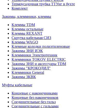
Термоусадочная трубка ТТУнг в бухте
Комплект
Зажимы, клеммники, клеммы
Клеммы TDM
Клеммы остальные
Клеммы REXANT
Скрутка кабельная СИЗ
Клеммы WAGO
Клемные колодки полиэтиленовые
Зажимы ЗНИ ИЭК
Клеммники Электротехник
Клеммники TOKOV ELECTRIC
Зажимы ЗНИ и аксессуары TDM
Зажимы "КРОКОДИЛ"
Клеммники General
Зажимы 3КВК
Муфты кабельные
Концевые с наконечниками
Концевые без наконечников
Соединительные без гильз
Соединительные с гильзами