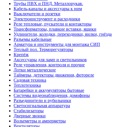
Трубы ПВХ и ПНД. Металлорукав.
Кабель-каналы и аксессуары к ним
Выключатели и розетки
Электроинструмент и расходники
Реле тепловые, пускатели и контакторы
Трансформаторы, плавкие вставки, ящики
Удлинители, колодки, переходники, вилки, гнёзда
Разъемы кабельные
Арматура и инструменты для монтажа СИП
Теплый пол. Терморегуляторы
Крепёж
Аксессуары для ламп и светильников
Реле управления, контроля и прочие
Лотки металлические
Таймеры, детекторы движения, фотореле
Садовая техника
Теплотехника
Батарейки и аккумуляторы бытовые
Системы видеонаблюдения, домофоны
Разъединители и рубильники
Светосигнальная аппаратура
Стабилизаторы
Дверные звонки
Вольтметры и амперметры
Вентиляторы