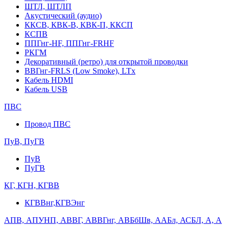
ШТЛ, ШТЛП
Акустический (аудио)
ККСВ, КВК-В, КВК-П, ККСП
КСПВ
ППГнг-HF, ППГнг-FRHF
РКГМ
Декоративный (ретро) для открытой проводки
ВВГнг-FRLS (Low Smoke), LTx
Кабель HDMI
Кабель USB
ПВС
Провод ПВС
ПуВ, ПуГВ
ПуВ
ПуГВ
КГ, КГН, КГВВ
КГВВнг,КГВЭнг
АПВ, АПУНП, АВВГ, АВВГнг, АВБбШв, ААБл, АСБЛ, А, А