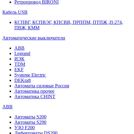
Ретропровод BIRONI
Кабель USB
КСПВГ, КСПВЭГ, КПСВВ, ПРППМ, ПТПЖ ,П-274,
ПВЖ, КММ
Автоматические выключатели
ABB
Legrand
ИЭК
TDM
EKF
Systeme Electric
DEKraft
Автоматы силовые Россия
Автоматика прочее
Автоматика CHINT
ABB
Автоматы S200
Автоматы S290
УЗО F200
Дифавтоматы DS200