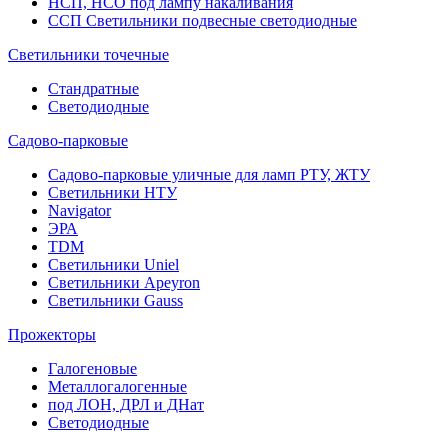
НСП, НСО под лампу накаливания
ССП Светильники подвесные светодиодные
Светильники точечные
Стандратные
Светодиодные
Садово-парковые
Садово-парковые уличные для ламп РТУ, ЖТУ
Светильники НТУ
Navigator
ЭРА
TDM
Светильники Uniel
Светильники Apeyron
Светильники Gauss
Прожекторы
Галогеновые
Металлогалогенные
под ЛОН, ДРЛ и ДНат
Светодиодные