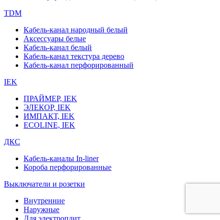
TDM
Кабель-канал народный белый
Аксессуары белые
Кабель-канал белый
Кабель-канал текстура дерево
Кабель-канал перфорированный
IEK
ПРАЙМЕР, IEK
ЭЛЕКОР, IEK
ИМПАКТ, IEK
ECOLINE, IEK
ДКС
Кабель-каналы In-liner
Короба перфорированные
Выключатели и розетки
Внутренние
Наружные
Для электроплит