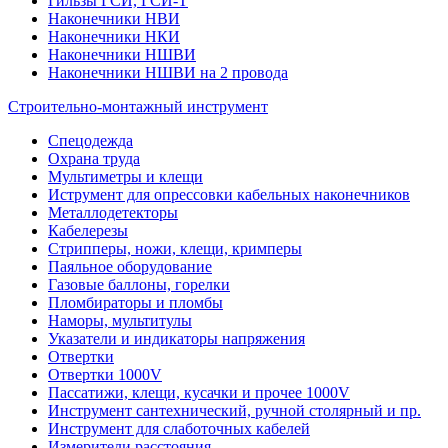
Гильзы ГСИ, ГСИ-Т
Наконечники НВИ
Наконечники НКИ
Наконечники НШВИ
Наконечники НШВИ на 2 провода
Строительно-монтажный инструмент
Спецодежда
Охрана труда
Мультиметры и клещи
Иструмент для опрессовки кабельных наконечников
Металлодетекторы
Кабелерезы
Стрипперы, ножи, клещи, кримперы
Паяльное оборудование
Газовые баллоны, горелки
Пломбираторы и пломбы
Наморы, мультитулы
Указатели и индикаторы напряжения
Отвертки
Отвертки 1000V
Пассатижи, клещи, кусачки и прочее 1000V
Инструмент сантехнический, ручной столярный и пр.
Инструмент для слаботочных кабелей
Измерители расстояния