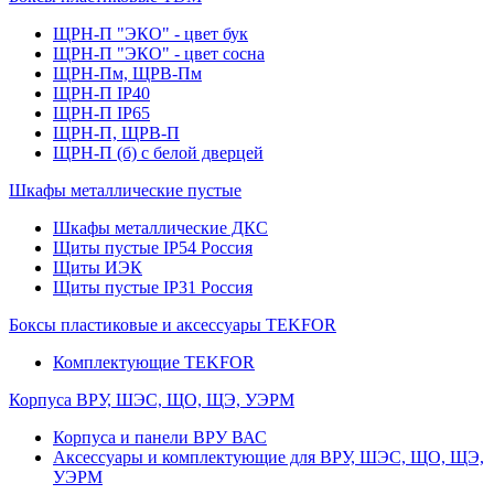
ЩРН-П "ЭКО" - цвет бук
ЩРН-П "ЭКО" - цвет сосна
ЩРН-Пм, ЩРВ-Пм
ЩРН-П IP40
ЩРН-П IP65
ЩРН-П, ЩРВ-П
ЩРН-П (б) с белой дверцей
Шкафы металлические пустые
Шкафы металлические ДКС
Щиты пустые IP54 Россия
Щиты ИЭК
Щиты пустые IP31 Россия
Боксы пластиковые и аксессуары TEKFOR
Комплектующие TEKFOR
Корпуса ВРУ, ШЭС, ЩО, ЩЭ, УЭРМ
Корпуса и панели ВРУ ВАС
Аксессуары и комплектующие для ВРУ, ШЭС, ЩО, ЩЭ,
УЭРМ