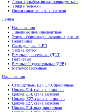
Лопаты, грабли, вилы,топоры,мотыги
Тачки и тележки
Опрыскиватели и распылители
Лампы
Накаливания
Линейные люминисцентные
Энергосберегающие люминисцентные
Галогенные
Светодиодные, LED
Vintage, ретро
Ртутные дроссельные (ДРЛ)
Натриевые
Ртутные бездроссельные (ДРВ)
Металлогалогенные
Накаливания
Стандартные, Е27, Е40, прозрачные
Цоколь Е14, свеча, прозрачная
Цоколь Е14, свеча, матовая
Цоколь, Е27, свеча, прозрачная
Цоколь Е27, свеча, матовая
Цоколь Е14, шар, прозрачная