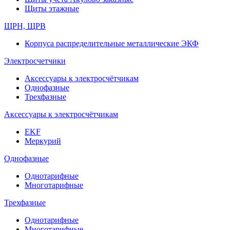
Щиты этажные
ЩРН, ЩРВ
Корпуса распределительные металлические ЭКФ
Электросчетчики
Аксессуары к электросчётчикам
Однофазные
Трехфазные
Аксессуары к электросчётчикам
EKF
Меркурий
Однофазные
Однотарифные
Многотарифные
Трехфазные
Однотарифные
Многотарифные