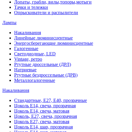
Лопаты, грабли, вилы,топоры,мотыги
Тачки и тележки
Опрыскиватели и распылители
Лампы
Накаливания
Линейные люминисцентные
Энергосберегающие люминисцентные
Галогенные
Светодиодные, LED
Vintage, ретро
Ртутные дроссельные (ДРЛ)
Натриевые
Ртутные бездроссельные (ДРВ)
Металлогалогенные
Накаливания
Стандартные, Е27, Е40, прозрачные
Цоколь Е14, свеча, прозрачная
Цоколь Е14, свеча, матовая
Цоколь, Е27, свеча, прозрачная
Цоколь Е27, свеча, матовая
Цоколь Е14, шар, прозрачная