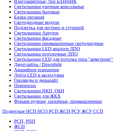
Влагозащитные, тип БАННИК
Светильники уличные консольные
Светильники бытовые
Блоки питания
Светодиодные модули
Подсветка для лестниц и ступеней
Светильники Apeyron
Светильники фасадные
Светильники промышленные светодиодные
Светильники LED аналоги ЛПО
Светильники потолочные ЛПО
Светильники LED для потолка типа "армстронг"
Даунтлайты / Downlight
Аварийное освещение
Лента LED и аксессуары
Гирлянды и дюралайт
Переноски
Светильники НКП, ОБН
Светильники для ЖКХ
Фонари ручные, налобные, промышленные
Подвесные НСП НСО РСП ЖСП РСУ ЖСУ ССП
РСП, РПП
ЖСП