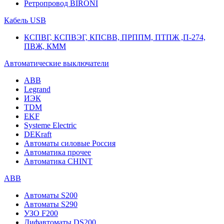
Ретропровод BIRONI
Кабель USB
КСПВГ, КСПВЭГ, КПСВВ, ПРППМ, ПТПЖ ,П-274,
ПВЖ, КММ
Автоматические выключатели
ABB
Legrand
ИЭК
TDM
EKF
Systeme Electric
DEKraft
Автоматы силовые Россия
Автоматика прочее
Автоматика CHINT
ABB
Автоматы S200
Автоматы S290
УЗО F200
Дифавтоматы DS200