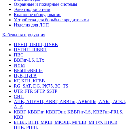
Охранные и пожарные системы
Электродвигатели
Крановое оборудование
Устройства для борьбы с вредителями
Изделия для ЛЭП
Кабельная продукция
ПУНП, ПБПП, ПУВВ
ПУГНП, ШВВП
ПВС
ВВГнг-LS, LTx
NYM
ВБбШв/ВБШв
ПуВ, ПуГВ
КГ, КГН, КГВВ
RG, SAT, DG, РК75, 3С, TS
UTP, FTP, SFTP, SSTP
СИП
АПВ, АПУНП, АВВГ, АВВГнг, АВБбШв, ААБл, АСБЛ,
А, А
КВВГ, КВВГнг, КВВГЭнг, КВВГнг-LS, КВВГнг-FRLS,
КВВ
БПВЛ, ВПП, МКШ, МКЭШ, МГШВ, МГТФ, ПНСВ,
ППВ, РПШ,