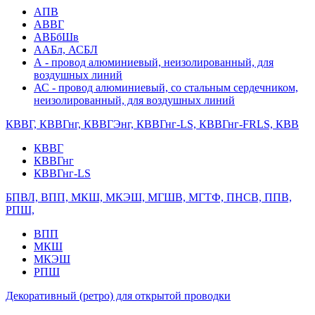
АПВ
АВВГ
АВБбШв
ААБл, АСБЛ
А - провод алюминиевый, неизолированный, для
воздушных линий
АС - провод алюминиевый, со стальным сердечником,
неизолированный, для воздушных линий
КВВГ, КВВГнг, КВВГЭнг, КВВГнг-LS, КВВГнг-FRLS, КВВ
КВВГ
КВВГнг
КВВГнг-LS
БПВЛ, ВПП, МКШ, МКЭШ, МГШВ, МГТФ, ПНСВ, ППВ,
РПШ,
ВПП
МКШ
МКЭШ
РПШ
Декоративный (ретро) для открытой проводки