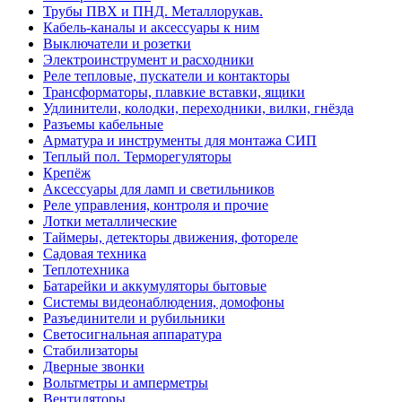
Трубы ПВХ и ПНД. Металлорукав.
Кабель-каналы и аксессуары к ним
Выключатели и розетки
Электроинструмент и расходники
Реле тепловые, пускатели и контакторы
Трансформаторы, плавкие вставки, ящики
Удлинители, колодки, переходники, вилки, гнёзда
Разъемы кабельные
Арматура и инструменты для монтажа СИП
Теплый пол. Терморегуляторы
Крепёж
Аксессуары для ламп и светильников
Реле управления, контроля и прочие
Лотки металлические
Таймеры, детекторы движения, фотореле
Садовая техника
Теплотехника
Батарейки и аккумуляторы бытовые
Системы видеонаблюдения, домофоны
Разъединители и рубильники
Светосигнальная аппаратура
Стабилизаторы
Дверные звонки
Вольтметры и амперметры
Вентиляторы