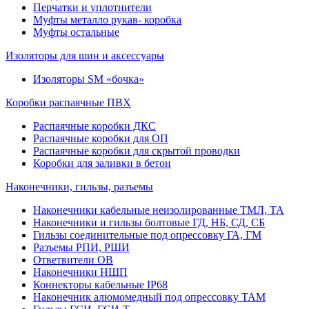
Перчатки и уплотнители
Муфты металло рукав- коробка
Муфты остальные
Изоляторы для шин и аксессуары
Изоляторы SM «бочка»
Коробки распаячные ПВХ
Распаячные коробки ДКС
Распаячные коробки для ОП
Распаячные коробки для скрытой проводки
Коробки для заливки в бетон
Наконечники, гильзы, разъемы
Наконечники кабельные неизолированные ТМЛ, ТА
Наконечники и гильзы болтовые ГД, НБ, СД, СБ
Гильзы соединительные под опрессовку ГА, ГМ
Разъемы РПИ, РШИ
Ответвители ОВ
Наконечники НШП
Коннекторы кабельные IP68
Наконечник алюмомедный под опрессовку ТАМ