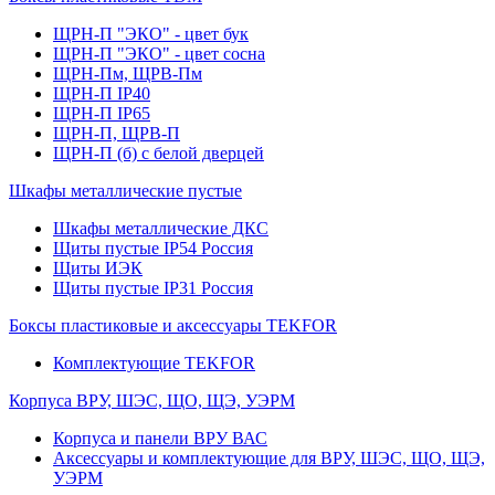
ЩРН-П "ЭКО" - цвет бук
ЩРН-П "ЭКО" - цвет сосна
ЩРН-Пм, ЩРВ-Пм
ЩРН-П IP40
ЩРН-П IP65
ЩРН-П, ЩРВ-П
ЩРН-П (б) с белой дверцей
Шкафы металлические пустые
Шкафы металлические ДКС
Щиты пустые IP54 Россия
Щиты ИЭК
Щиты пустые IP31 Россия
Боксы пластиковые и аксессуары TEKFOR
Комплектующие TEKFOR
Корпуса ВРУ, ШЭС, ЩО, ЩЭ, УЭРМ
Корпуса и панели ВРУ ВАС
Аксессуары и комплектующие для ВРУ, ШЭС, ЩО, ЩЭ,
УЭРМ