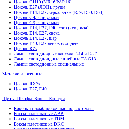
Цоколь GU10 (MR16/PAR16)
Цоколь Е27 (ЛОН), груша
Цоколь Е14, Е27, зеркальные (R39, R50, R63)
Цоколь G4, капсульная
Цоколь G9, капсульная
Цоколь Е14, Е27, Е40, corn (кукуруза)
Цоколь Е14, Е27, свеча
Цоколь Е14, Е27, шар
Цоколь Е40, Е27 высокомощные
Цоколь R7s
Лампы светодиодные капсула Е-14 и Е-27
Лампы светодиоидные линейные T8 G13
Лампы светодиодные специальные
Металлогалогенные
Цоколь RX7s
Цоколь Е27, E40
Щиты. Шкафы. Боксы. Корпуса
Коробки пломбировочные под автоматы
Боксы пластиковые ABB
Боксы пластиковые TDM
Боксы пластиковые DKC