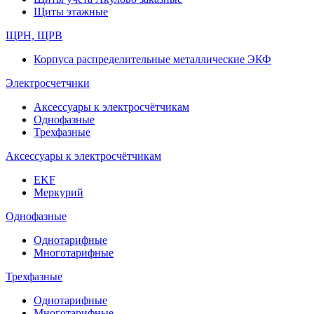
Щиты этажные
ЩРН, ЩРВ
Корпуса распределительные металлические ЭКФ
Электросчетчики
Аксессуары к электросчётчикам
Однофазные
Трехфазные
Аксессуары к электросчётчикам
EKF
Меркурий
Однофазные
Однотарифные
Многотарифные
Трехфазные
Однотарифные
Многотарифные