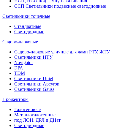
НСП, НСО под лампу накаливания
ССП Светильники подвесные светодиодные
Светильники точечные
Стандратные
Светодиодные
Садово-парковые
Садово-парковые уличные для ламп РТУ, ЖТУ
Светильники НТУ
Navigator
ЭРА
TDM
Светильники Uniel
Светильники Apeyron
Светильники Gauss
Прожекторы
Галогеновые
Металлогалогенные
под ЛОН, ДРЛ и ДНат
Светодиодные