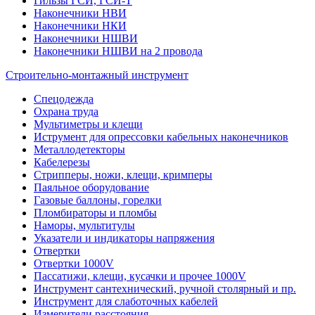
Гильзы ГСИ, ГСИ-Т
Наконечники НВИ
Наконечники НКИ
Наконечники НШВИ
Наконечники НШВИ на 2 провода
Строительно-монтажный инструмент
Спецодежда
Охрана труда
Мультиметры и клещи
Иструмент для опрессовки кабельных наконечников
Металлодетекторы
Кабелерезы
Стрипперы, ножи, клещи, кримперы
Паяльное оборудование
Газовые баллоны, горелки
Пломбираторы и пломбы
Наморы, мультитулы
Указатели и индикаторы напряжения
Отвертки
Отвертки 1000V
Пассатижи, клещи, кусачки и прочее 1000V
Инструмент сантехнический, ручной столярный и пр.
Инструмент для слаботочных кабелей
Измерители расстояния