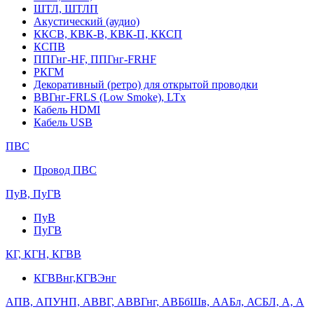
ШТЛ, ШТЛП
Акустический (аудио)
ККСВ, КВК-В, КВК-П, ККСП
КСПВ
ППГнг-HF, ППГнг-FRHF
РКГМ
Декоративный (ретро) для открытой проводки
ВВГнг-FRLS (Low Smoke), LTx
Кабель HDMI
Кабель USB
ПВС
Провод ПВС
ПуВ, ПуГВ
ПуВ
ПуГВ
КГ, КГН, КГВВ
КГВВнг,КГВЭнг
АПВ, АПУНП, АВВГ, АВВГнг, АВБбШв, ААБл, АСБЛ, А, А