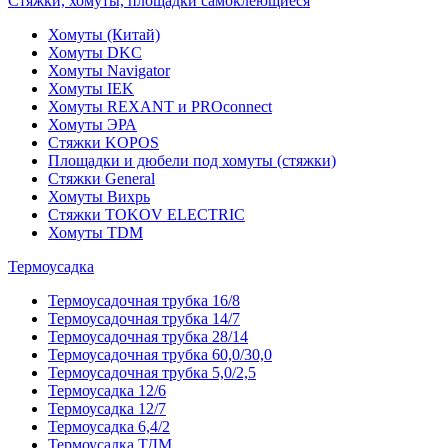
Стяжки, хомуты, площадки самоклеющиеся
Хомуты (Китай)
Хомуты DKC
Хомуты Navigator
Хомуты IEK
Хомуты REXANT и PROconnect
Хомуты ЭРА
Стяжки KOPOS
Площадки и дюбели под хомуты (стяжки)
Стяжки General
Хомуты Вихрь
Стяжки TOKOV ELECTRIC
Хомуты TDM
Термоусадка
Термоусадочная трубка 16/8
Термоусадочная трубка 14/7
Термоусадочная трубка 28/14
Термоусадочная трубка 60,0/30,0
Термоусадочная трубка 5,0/2,5
Термоусадка 12/6
Термоусадка 12/7
Термоусадка 6,4/2
Термоусадка ТДМ