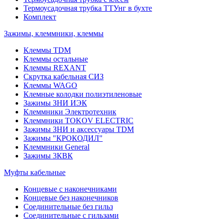
Термоусадочная трубка ТТУнг в бухте
Комплект
Зажимы, клеммники, клеммы
Клеммы TDM
Клеммы остальные
Клеммы REXANT
Скрутка кабельная СИЗ
Клеммы WAGO
Клемные колодки полиэтиленовые
Зажимы ЗНИ ИЭК
Клеммники Электротехник
Клеммники TOKOV ELECTRIC
Зажимы ЗНИ и аксессуары TDM
Зажимы "КРОКОДИЛ"
Клеммники General
Зажимы 3КВК
Муфты кабельные
Концевые с наконечниками
Концевые без наконечников
Соединительные без гильз
Соединительные с гильзами