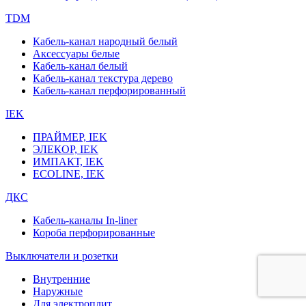
TDM
Кабель-канал народный белый
Аксессуары белые
Кабель-канал белый
Кабель-канал текстура дерево
Кабель-канал перфорированный
IEK
ПРАЙМЕР, IEK
ЭЛЕКОР, IEK
ИМПАКТ, IEK
ECOLINE, IEK
ДКС
Кабель-каналы In-liner
Короба перфорированные
Выключатели и розетки
Внутренние
Наружные
Для электроплит