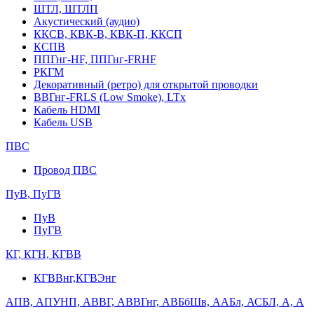
ШТЛ, ШТЛП
Акустический (аудио)
ККСВ, КВК-В, КВК-П, ККСП
КСПВ
ППГнг-HF, ППГнг-FRHF
РКГМ
Декоративный (ретро) для открытой проводки
ВВГнг-FRLS (Low Smoke), LTx
Кабель HDMI
Кабель USB
ПВС
Провод ПВС
ПуВ, ПуГВ
ПуВ
ПуГВ
КГ, КГН, КГВВ
КГВВнг,КГВЭнг
АПВ, АПУНП, АВВГ, АВВГнг, АВБбШв, ААБл, АСБЛ, А, А