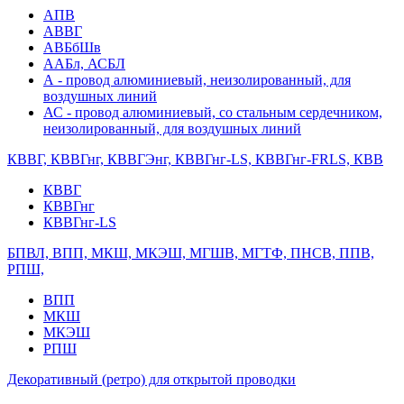
АПВ
АВВГ
АВБбШв
ААБл, АСБЛ
А - провод алюминиевый, неизолированный, для
воздушных линий
АС - провод алюминиевый, со стальным сердечником,
неизолированный, для воздушных линий
КВВГ, КВВГнг, КВВГЭнг, КВВГнг-LS, КВВГнг-FRLS, КВВ
КВВГ
КВВГнг
КВВГнг-LS
БПВЛ, ВПП, МКШ, МКЭШ, МГШВ, МГТФ, ПНСВ, ППВ,
РПШ,
ВПП
МКШ
МКЭШ
РПШ
Декоративный (ретро) для открытой проводки