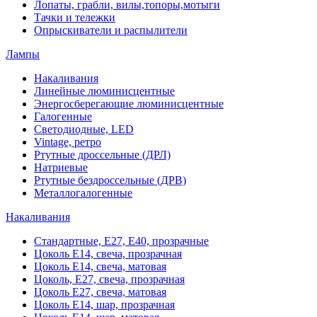
Лопаты, грабли, вилы,топоры,мотыги
Тачки и тележки
Опрыскиватели и распылители
Лампы
Накаливания
Линейные люминисцентные
Энергосберегающие люминисцентные
Галогенные
Светодиодные, LED
Vintage, ретро
Ртутные дроссельные (ДРЛ)
Натриевые
Ртутные бездроссельные (ДРВ)
Металлогалогенные
Накаливания
Стандартные, Е27, Е40, прозрачные
Цоколь Е14, свеча, прозрачная
Цоколь Е14, свеча, матовая
Цоколь, Е27, свеча, прозрачная
Цоколь Е27, свеча, матовая
Цоколь Е14, шар, прозрачная