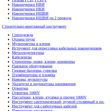
Гильзы ГСИ, ГСИ-Т
Наконечники НВИ
Наконечники НКИ
Наконечники НШВИ
Наконечники НШВИ на 2 провода
Строительно-монтажный инструмент
Спецодежда
Охрана труда
Мультиметры и клещи
Иструмент для опрессовки кабельных наконечников
Металлодетекторы
Кабелерезы
Стрипперы, ножи, клещи, кримперы
Паяльное оборудование
Газовые баллоны, горелки
Пломбираторы и пломбы
Наморы, мультитулы
Указатели и индикаторы напряжения
Отвертки
Отвертки 1000V
Пассатижи, клещи, кусачки и прочее 1000V
Инструмент сантехнический, ручной столярный и пр.
Инструмент для слаботочных кабелей
Измерители расстояния