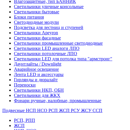
Влагозащитные, тип БАННИК
Светильники уличные консольные
Светильники бытовые
Блоки питания
Светодиодные модули
Подсветка для лестниц и ступеней
Светильники Apeyron
Светильники фасадные
Светильники промышленные светодиодные
Светильники LED аналоги ЛПО
Светильники потолочные ЛПО
Светильники LED для потолка типа "армстронг"
Даунтлайты / Downlight
Аварийное освещение
Лента LED и аксессуары
Гирлянды и дюралайт
Переноски
Светильники НКП, ОБН
Светильники для ЖКХ
Фонари ручные, налобные, промышленные
Подвесные НСП НСО РСП ЖСП РСУ ЖСУ ССП
РСП, РПП
ЖСП