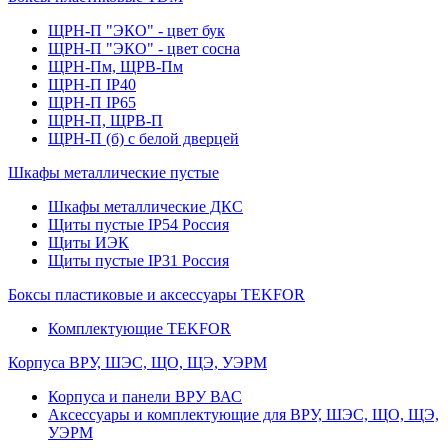
ЩРН-П "ЭКО" - цвет бук
ЩРН-П "ЭКО" - цвет сосна
ЩРН-Пм, ЩРВ-Пм
ЩРН-П IP40
ЩРН-П IP65
ЩРН-П, ЩРВ-П
ЩРН-П (б) с белой дверцей
Шкафы металлические пустые
Шкафы металлические ДКС
Щиты пустые IP54 Россия
Щиты ИЭК
Щиты пустые IP31 Россия
Боксы пластиковые и аксессуары TEKFOR
Комплектующие TEKFOR
Корпуса ВРУ, ШЭС, ЩО, ЩЭ, УЭРМ
Корпуса и панели ВРУ ВАС
Аксессуары и комплектующие для ВРУ, ШЭС, ЩО, ЩЭ,
УЭРМ