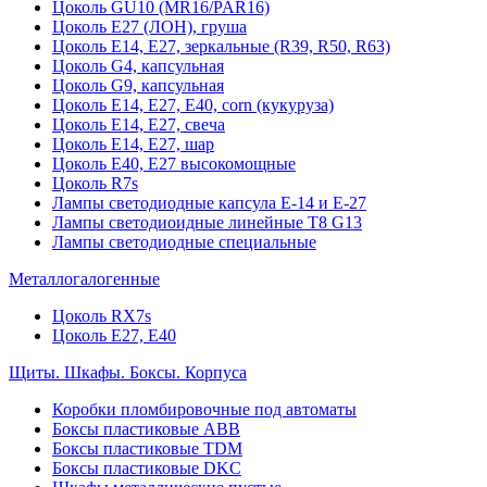
Цоколь GU10 (MR16/PAR16)
Цоколь Е27 (ЛОН), груша
Цоколь Е14, Е27, зеркальные (R39, R50, R63)
Цоколь G4, капсульная
Цоколь G9, капсульная
Цоколь Е14, Е27, Е40, corn (кукуруза)
Цоколь Е14, Е27, свеча
Цоколь Е14, Е27, шар
Цоколь Е40, Е27 высокомощные
Цоколь R7s
Лампы светодиодные капсула Е-14 и Е-27
Лампы светодиоидные линейные T8 G13
Лампы светодиодные специальные
Металлогалогенные
Цоколь RX7s
Цоколь Е27, E40
Щиты. Шкафы. Боксы. Корпуса
Коробки пломбировочные под автоматы
Боксы пластиковые ABB
Боксы пластиковые TDM
Боксы пластиковые DKC