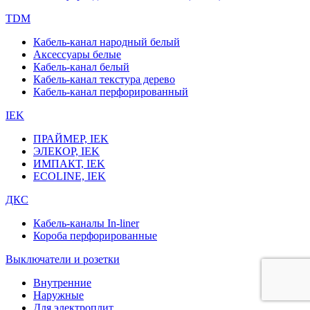
TDM
Кабель-канал народный белый
Аксессуары белые
Кабель-канал белый
Кабель-канал текстура дерево
Кабель-канал перфорированный
IEK
ПРАЙМЕР, IEK
ЭЛЕКОР, IEK
ИМПАКТ, IEK
ECOLINE, IEK
ДКС
Кабель-каналы In-liner
Короба перфорированные
Выключатели и розетки
Внутренние
Наружные
Для электроплит