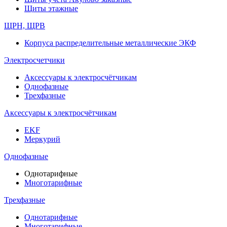
Щиты этажные
ЩРН, ЩРВ
Корпуса распределительные металлические ЭКФ
Электросчетчики
Аксессуары к электросчётчикам
Однофазные
Трехфазные
Аксессуары к электросчётчикам
EKF
Меркурий
Однофазные
Однотарифные
Многотарифные
Трехфазные
Однотарифные
Многотарифные