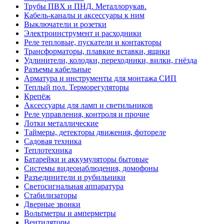
Трубы ПВХ и ПНД. Металлорукав.
Кабель-каналы и аксессуары к ним
Выключатели и розетки
Электроинструмент и расходники
Реле тепловые, пускатели и контакторы
Трансформаторы, плавкие вставки, ящики
Удлинители, колодки, переходники, вилки, гнёзда
Разъемы кабельные
Арматура и инструменты для монтажа СИП
Теплый пол. Терморегуляторы
Крепёж
Аксессуары для ламп и светильников
Реле управления, контроля и прочие
Лотки металлические
Таймеры, детекторы движения, фотореле
Садовая техника
Теплотехника
Батарейки и аккумуляторы бытовые
Системы видеонаблюдения, домофоны
Разъединители и рубильники
Светосигнальная аппаратура
Стабилизаторы
Дверные звонки
Вольтметры и амперметры
Вентиляторы