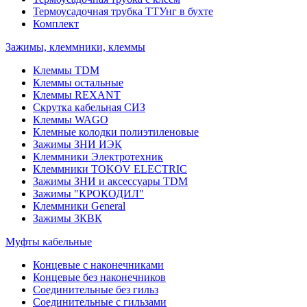
Термоусадочная трубка ТТУнг в бухте
Комплект
Зажимы, клеммники, клеммы
Клеммы TDM
Клеммы остальные
Клеммы REXANT
Скрутка кабельная СИЗ
Клеммы WAGO
Клемные колодки полиэтиленовые
Зажимы ЗНИ ИЭК
Клеммники Электротехник
Клеммники TOKOV ELECTRIC
Зажимы ЗНИ и аксессуары TDM
Зажимы "КРОКОДИЛ"
Клеммники General
Зажимы 3КВК
Муфты кабельные
Концевые с наконечниками
Концевые без наконечников
Соединительные без гильз
Соединительные с гильзами