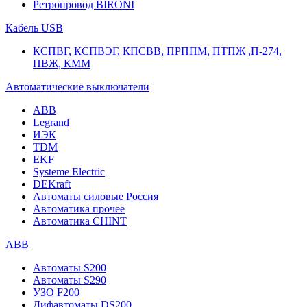
Ретропровод BIRONI
Кабель USB
КСПВГ, КСПВЭГ, КПСВВ, ПРППМ, ПТПЖ ,П-274,
ПВЖ, КММ
Автоматические выключатели
ABB
Legrand
ИЭК
TDM
EKF
Systeme Electric
DEKraft
Автоматы силовые Россия
Автоматика прочее
Автоматика CHINT
ABB
Автоматы S200
Автоматы S290
УЗО F200
Дифавтоматы DS200