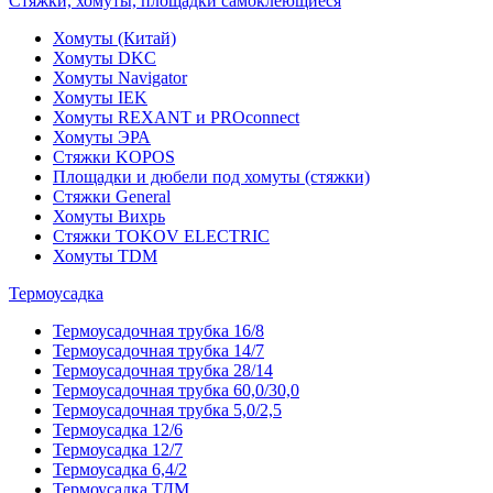
Стяжки, хомуты, площадки самоклеющиеся
Хомуты (Китай)
Хомуты DKC
Хомуты Navigator
Хомуты IEK
Хомуты REXANT и PROconnect
Хомуты ЭРА
Стяжки KOPOS
Площадки и дюбели под хомуты (стяжки)
Стяжки General
Хомуты Вихрь
Стяжки TOKOV ELECTRIC
Хомуты TDM
Термоусадка
Термоусадочная трубка 16/8
Термоусадочная трубка 14/7
Термоусадочная трубка 28/14
Термоусадочная трубка 60,0/30,0
Термоусадочная трубка 5,0/2,5
Термоусадка 12/6
Термоусадка 12/7
Термоусадка 6,4/2
Термоусадка ТДМ