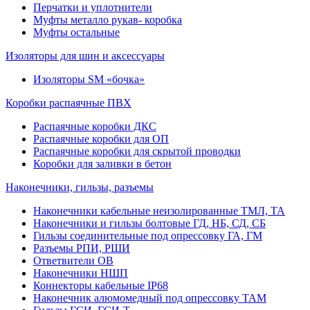
Перчатки и уплотнители
Муфты металло рукав- коробка
Муфты остальные
Изоляторы для шин и аксессуары
Изоляторы SM «бочка»
Коробки распаячные ПВХ
Распаячные коробки ДКС
Распаячные коробки для ОП
Распаячные коробки для скрытой проводки
Коробки для заливки в бетон
Наконечники, гильзы, разъемы
Наконечники кабельные неизолированные ТМЛ, ТА
Наконечники и гильзы болтовые ГД, НБ, СД, СБ
Гильзы соединительные под опрессовку ГА, ГМ
Разъемы РПИ, РШИ
Ответвители ОВ
Наконечники НШП
Коннекторы кабельные IP68
Наконечник алюмомедный под опрессовку ТАМ