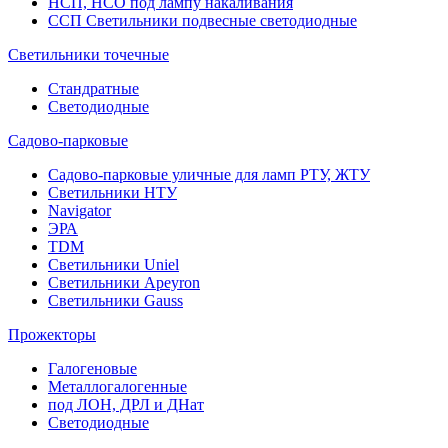
НСП, НСО под лампу накаливания
ССП Светильники подвесные светодиодные
Светильники точечные
Стандратные
Светодиодные
Садово-парковые
Садово-парковые уличные для ламп РТУ, ЖТУ
Светильники НТУ
Navigator
ЭРА
TDM
Светильники Uniel
Светильники Apeyron
Светильники Gauss
Прожекторы
Галогеновые
Металлогалогенные
под ЛОН, ДРЛ и ДНат
Светодиодные