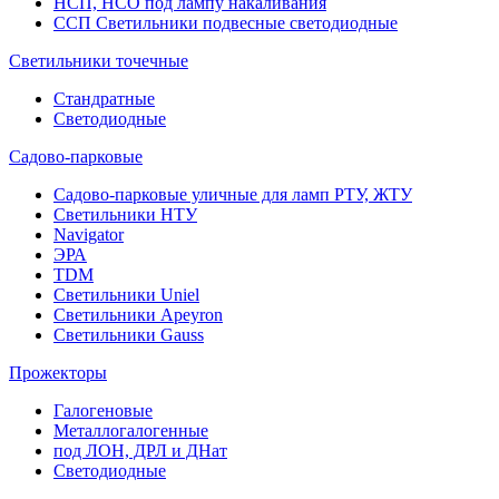
НСП, НСО под лампу накаливания
ССП Светильники подвесные светодиодные
Светильники точечные
Стандратные
Светодиодные
Садово-парковые
Садово-парковые уличные для ламп РТУ, ЖТУ
Светильники НТУ
Navigator
ЭРА
TDM
Светильники Uniel
Светильники Apeyron
Светильники Gauss
Прожекторы
Галогеновые
Металлогалогенные
под ЛОН, ДРЛ и ДНат
Светодиодные