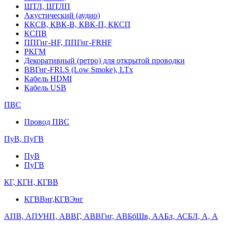
ШТЛ, ШТЛП
Акустический (аудио)
ККСВ, КВК-В, КВК-П, ККСП
КСПВ
ППГнг-HF, ППГнг-FRHF
РКГМ
Декоративный (ретро) для открытой проводки
ВВГнг-FRLS (Low Smoke), LTx
Кабель HDMI
Кабель USB
ПВС
Провод ПВС
ПуВ, ПуГВ
ПуВ
ПуГВ
КГ, КГН, КГВВ
КГВВнг,КГВЭнг
АПВ, АПУНП, АВВГ, АВВГнг, АВБбШв, ААБл, АСБЛ, А, А