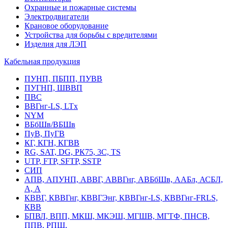
Охранные и пожарные системы
Электродвигатели
Крановое оборудование
Устройства для борьбы с вредителями
Изделия для ЛЭП
Кабельная продукция
ПУНП, ПБПП, ПУВВ
ПУГНП, ШВВП
ПВС
ВВГнг-LS, LTx
NYM
ВБбШв/ВБШв
ПуВ, ПуГВ
КГ, КГН, КГВВ
RG, SAT, DG, РК75, 3С, TS
UTP, FTP, SFTP, SSTP
СИП
АПВ, АПУНП, АВВГ, АВВГнг, АВБбШв, ААБл, АСБЛ,
А, А
КВВГ, КВВГнг, КВВГЭнг, КВВГнг-LS, КВВГнг-FRLS,
КВВ
БПВЛ, ВПП, МКШ, МКЭШ, МГШВ, МГТФ, ПНСВ,
ППВ, РПШ,