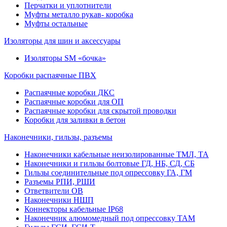
Перчатки и уплотнители
Муфты металло рукав- коробка
Муфты остальные
Изоляторы для шин и аксессуары
Изоляторы SM «бочка»
Коробки распаячные ПВХ
Распаячные коробки ДКС
Распаячные коробки для ОП
Распаячные коробки для скрытой проводки
Коробки для заливки в бетон
Наконечники, гильзы, разъемы
Наконечники кабельные неизолированные ТМЛ, ТА
Наконечники и гильзы болтовые ГД, НБ, СД, СБ
Гильзы соединительные под опрессовку ГА, ГМ
Разъемы РПИ, РШИ
Ответвители ОВ
Наконечники НШП
Коннекторы кабельные IP68
Наконечник алюмомедный под опрессовку ТАМ