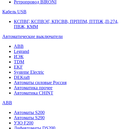
Ретропровод BIRONI
Кабель USB
КСПВГ, КСПВЭГ, КПСВВ, ПРППМ, ПТПЖ ,П-274,
ПВЖ, КММ
Автоматические выключатели
ABB
Legrand
ИЭК
TDM
EKF
Systeme Electric
DEKraft
Автоматы силовые Россия
Автоматика прочее
Автоматика CHINT
ABB
Автоматы S200
Автоматы S290
УЗО F200
Дифавтоматы DS200