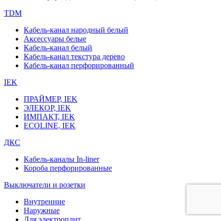
TDM
Кабель-канал народный белый
Аксессуары белые
Кабель-канал белый
Кабель-канал текстура дерево
Кабель-канал перфорированный
IEK
ПРАЙМЕР, IEK
ЭЛЕКОР, IEK
ИМПАКТ, IEK
ECOLINE, IEK
ДКС
Кабель-каналы In-liner
Короба перфорированные
Выключатели и розетки
Внутренние
Наружные
Для электроплит