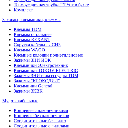
Термоусадочная трубка ТТУнг в бухте
Комплект
Зажимы, клеммники, клеммы
Клеммы TDM
Клеммы остальные
Клеммы REXANT
Скрутка кабельная СИЗ
Клеммы WAGO
Клемные колодки полиэтиленовые
Зажимы ЗНИ ИЭК
Клеммники Электротехник
Клеммники TOKOV ELECTRIC
Зажимы ЗНИ и аксессуары TDM
Зажимы "КРОКОДИЛ"
Клеммники General
Зажимы 3КВК
Муфты кабельные
Концевые с наконечниками
Концевые без наконечников
Соединительные без гильз
Соединительные с гильзами