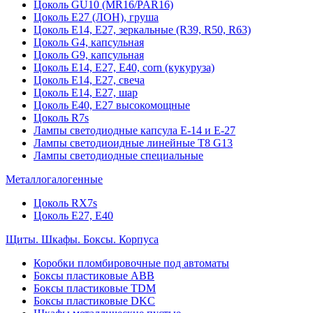
Цоколь GU10 (MR16/PAR16)
Цоколь Е27 (ЛОН), груша
Цоколь Е14, Е27, зеркальные (R39, R50, R63)
Цоколь G4, капсульная
Цоколь G9, капсульная
Цоколь Е14, Е27, Е40, corn (кукуруза)
Цоколь Е14, Е27, свеча
Цоколь Е14, Е27, шар
Цоколь Е40, Е27 высокомощные
Цоколь R7s
Лампы светодиодные капсула Е-14 и Е-27
Лампы светодиоидные линейные T8 G13
Лампы светодиодные специальные
Металлогалогенные
Цоколь RX7s
Цоколь Е27, E40
Щиты. Шкафы. Боксы. Корпуса
Коробки пломбировочные под автоматы
Боксы пластиковые ABB
Боксы пластиковые TDM
Боксы пластиковые DKC