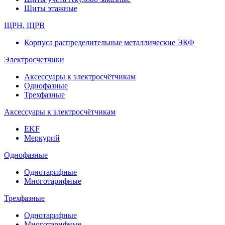
Щиты этажные
ЩРН, ЩРВ
Корпуса распределительные металлические ЭКФ
Электросчетчики
Аксессуары к электросчётчикам
Однофазные
Трехфазные
Аксессуары к электросчётчикам
EKF
Меркурий
Однофазные
Однотарифные
Многотарифные
Трехфазные
Однотарифные
Многотарифные