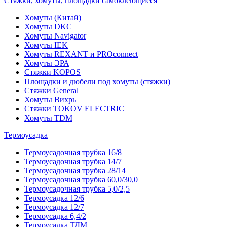
Стяжки, хомуты, площадки самоклеющиеся
Хомуты (Китай)
Хомуты DKC
Хомуты Navigator
Хомуты IEK
Хомуты REXANT и PROconnect
Хомуты ЭРА
Стяжки KOPOS
Площадки и дюбели под хомуты (стяжки)
Стяжки General
Хомуты Вихрь
Стяжки TOKOV ELECTRIC
Хомуты TDM
Термоусадка
Термоусадочная трубка 16/8
Термоусадочная трубка 14/7
Термоусадочная трубка 28/14
Термоусадочная трубка 60,0/30,0
Термоусадочная трубка 5,0/2,5
Термоусадка 12/6
Термоусадка 12/7
Термоусадка 6,4/2
Термоусадка ТДМ