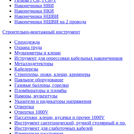
Гильзы ГСИ, ГСИ-Т
Наконечники НВИ
Наконечники НКИ
Наконечники НШВИ
Наконечники НШВИ на 2 провода
Строительно-монтажный инструмент
Спецодежда
Охрана труда
Мультиметры и клещи
Иструмент для опрессовки кабельных наконечников
Металлодетекторы
Кабелерезы
Стрипперы, ножи, клещи, кримперы
Паяльное оборудование
Газовые баллоны, горелки
Пломбираторы и пломбы
Наморы, мультитулы
Указатели и индикаторы напряжения
Отвертки
Отвертки 1000V
Пассатижи, клещи, кусачки и прочее 1000V
Инструмент сантехнический, ручной столярный и пр.
Инструмент для слаботочных кабелей
Измерители расстояния