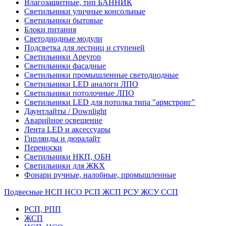
Влагозащитные, тип БАННИК
Светильники уличные консольные
Светильники бытовые
Блоки питания
Светодиодные модули
Подсветка для лестниц и ступеней
Светильники Apeyron
Светильники фасадные
Светильники промышленные светодиодные
Светильники LED аналоги ЛПО
Светильники потолочные ЛПО
Светильники LED для потолка типа "армстронг"
Даунтлайты / Downlight
Аварийное освещение
Лента LED и аксессуары
Гирлянды и дюралайт
Переноски
Светильники НКП, ОБН
Светильники для ЖКХ
Фонари ручные, налобные, промышленные
Подвесные НСП НСО РСП ЖСП РСУ ЖСУ ССП
РСП, РПП
ЖСП