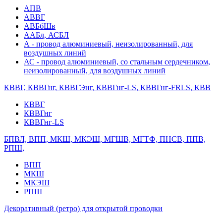
АПВ
АВВГ
АВБбШв
ААБл, АСБЛ
А - провод алюминиевый, неизолированный, для
воздушных линий
АС - провод алюминиевый, со стальным сердечником,
неизолированный, для воздушных линий
КВВГ, КВВГнг, КВВГЭнг, КВВГнг-LS, КВВГнг-FRLS, КВВ
КВВГ
КВВГнг
КВВГнг-LS
БПВЛ, ВПП, МКШ, МКЭШ, МГШВ, МГТФ, ПНСВ, ППВ,
РПШ,
ВПП
МКШ
МКЭШ
РПШ
Декоративный (ретро) для открытой проводки