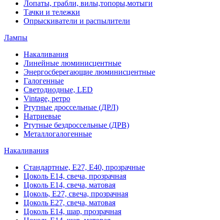
Лопаты, грабли, вилы,топоры,мотыги
Тачки и тележки
Опрыскиватели и распылители
Лампы
Накаливания
Линейные люминисцентные
Энергосберегающие люминисцентные
Галогенные
Светодиодные, LED
Vintage, ретро
Ртутные дроссельные (ДРЛ)
Натриевые
Ртутные бездроссельные (ДРВ)
Металлогалогенные
Накаливания
Стандартные, Е27, Е40, прозрачные
Цоколь Е14, свеча, прозрачная
Цоколь Е14, свеча, матовая
Цоколь, Е27, свеча, прозрачная
Цоколь Е27, свеча, матовая
Цоколь Е14, шар, прозрачная