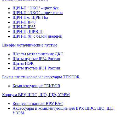
ЩРН-П "ЭКО" - цвет бук
ЩРН-П "ЭКО" - цвет сосна
ЩРН-Пм, ЩРВ-Пм
ЩРН-П IP40
ЩРН-П IP65
ЩРН-П, ЩРВ-П
ЩРН-П (б) с белой дверцей
Шкафы металлические пустые
Шкафы металлические ДКС
Щиты пустые IP54 Россия
Щиты ИЭК
Щиты пустые IP31 Россия
Боксы пластиковые и аксессуары TEKFOR
Комплектующие TEKFOR
Корпуса ВРУ, ШЭС, ЩО, ЩЭ, УЭРМ
Корпуса и панели ВРУ ВАС
Аксессуары и комплектующие для ВРУ, ШЭС, ЩО, ЩЭ,
УЭРМ