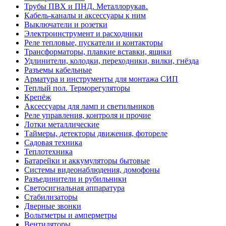
Трубы ПВХ и ПНД. Металлорукав.
Кабель-каналы и аксессуары к ним
Выключатели и розетки
Электроинструмент и расходники
Реле тепловые, пускатели и контакторы
Трансформаторы, плавкие вставки, ящики
Удлинители, колодки, переходники, вилки, гнёзда
Разъемы кабельные
Арматура и инструменты для монтажа СИП
Теплый пол. Терморегуляторы
Крепёж
Аксессуары для ламп и светильников
Реле управления, контроля и прочие
Лотки металлические
Таймеры, детекторы движения, фотореле
Садовая техника
Теплотехника
Батарейки и аккумуляторы бытовые
Системы видеонаблюдения, домофоны
Разъединители и рубильники
Светосигнальная аппаратура
Стабилизаторы
Дверные звонки
Вольтметры и амперметры
Вентиляторы