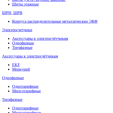
Щиты этажные
ЩРН, ЩРВ
Корпуса распределительные металлические ЭКФ
Электросчетчики
Аксессуары к электросчётчикам
Однофазные
Трехфазные
Аксессуары к электросчётчикам
EKF
Меркурий
Однофазные
Однотарифные
Многотарифные
Трехфазные
Однотарифные
Многотарифные