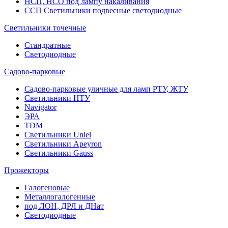
НСП, НСО под лампу накаливания
ССП Светильники подвесные светодиодные
Светильники точечные
Стандратные
Светодиодные
Садово-парковые
Садово-парковые уличные для ламп РТУ, ЖТУ
Светильники НТУ
Navigator
ЭРА
TDM
Светильники Uniel
Светильники Apeyron
Светильники Gauss
Прожекторы
Галогеновые
Металлогалогенные
под ЛОН, ДРЛ и ДНат
Светодиодные