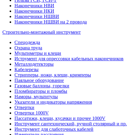
Гильзы ГСИ, ГСИ-Т
Наконечники НВИ
Наконечники НКИ
Наконечники НШВИ
Наконечники НШВИ на 2 провода
Строительно-монтажный инструмент
Спецодежда
Охрана труда
Мультиметры и клещи
Иструмент для опрессовки кабельных наконечников
Металлодетекторы
Кабелерезы
Стрипперы, ножи, клещи, кримперы
Паяльное оборудование
Газовые баллоны, горелки
Пломбираторы и пломбы
Наморы, мультитулы
Указатели и индикаторы напряжения
Отвертки
Отвертки 1000V
Пассатижи, клещи, кусачки и прочее 1000V
Инструмент сантехнический, ручной столярный и пр.
Инструмент для слаботочных кабелей
Измерители расстояния