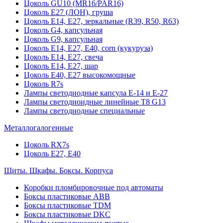
Цоколь GU10 (MR16/PAR16)
Цоколь Е27 (ЛОН), груша
Цоколь Е14, Е27, зеркальные (R39, R50, R63)
Цоколь G4, капсульная
Цоколь G9, капсульная
Цоколь Е14, Е27, Е40, corn (кукуруза)
Цоколь Е14, Е27, свеча
Цоколь Е14, Е27, шар
Цоколь Е40, Е27 высокомощные
Цоколь R7s
Лампы светодиодные капсула Е-14 и Е-27
Лампы светодиоидные линейные T8 G13
Лампы светодиодные специальные
Металлогалогенные
Цоколь RX7s
Цоколь Е27, E40
Щиты. Шкафы. Боксы. Корпуса
Коробки пломбировочные под автоматы
Боксы пластиковые ABB
Боксы пластиковые TDM
Боксы пластиковые DKC