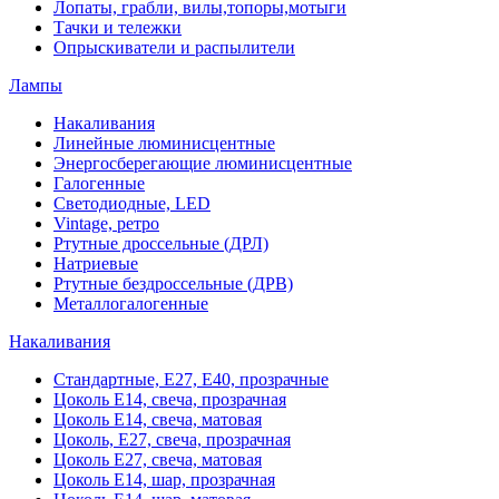
Лопаты, грабли, вилы,топоры,мотыги
Тачки и тележки
Опрыскиватели и распылители
Лампы
Накаливания
Линейные люминисцентные
Энергосберегающие люминисцентные
Галогенные
Светодиодные, LED
Vintage, ретро
Ртутные дроссельные (ДРЛ)
Натриевые
Ртутные бездроссельные (ДРВ)
Металлогалогенные
Накаливания
Стандартные, Е27, Е40, прозрачные
Цоколь Е14, свеча, прозрачная
Цоколь Е14, свеча, матовая
Цоколь, Е27, свеча, прозрачная
Цоколь Е27, свеча, матовая
Цоколь Е14, шар, прозрачная