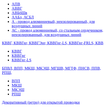
АПВ
АВВГ
АВБбШв
ААБл, АСБЛ
А - провод алюминиевый, неизолированный, для
воздушных линий
АС - провод алюминиевый, со стальным сердечником,
неизолированный, для воздушных линий
КВВГ, КВВГнг, КВВГЭнг, КВВГнг-LS, КВВГнг-FRLS, КВВ
КВВГ
КВВГнг
КВВГнг-LS
БПВЛ, ВПП, МКШ, МКЭШ, МГШВ, МГТФ, ПНСВ, ППВ,
РПШ,
ВПП
МКШ
МКЭШ
РПШ
Декоративный (ретро) для открытой проводки