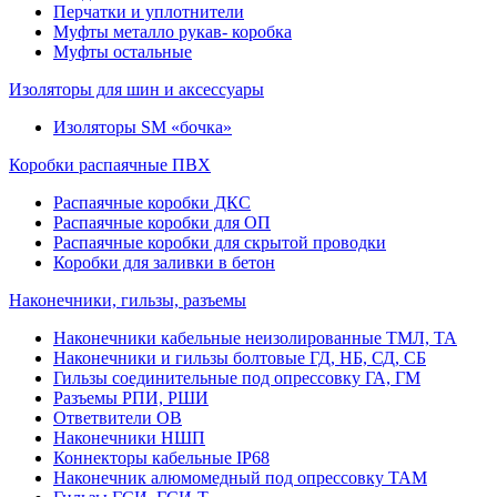
Перчатки и уплотнители
Муфты металло рукав- коробка
Муфты остальные
Изоляторы для шин и аксессуары
Изоляторы SM «бочка»
Коробки распаячные ПВХ
Распаячные коробки ДКС
Распаячные коробки для ОП
Распаячные коробки для скрытой проводки
Коробки для заливки в бетон
Наконечники, гильзы, разъемы
Наконечники кабельные неизолированные ТМЛ, ТА
Наконечники и гильзы болтовые ГД, НБ, СД, СБ
Гильзы соединительные под опрессовку ГА, ГМ
Разъемы РПИ, РШИ
Ответвители ОВ
Наконечники НШП
Коннекторы кабельные IP68
Наконечник алюмомедный под опрессовку ТАМ