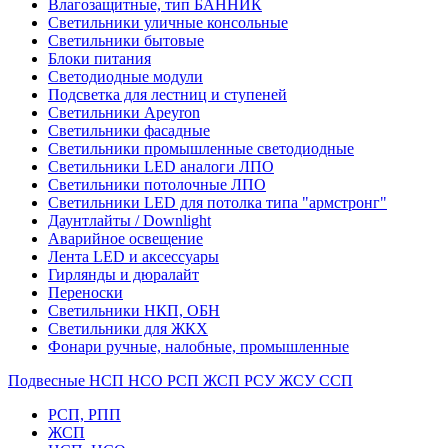
Влагозащитные, тип БАННИК
Светильники уличные консольные
Светильники бытовые
Блоки питания
Светодиодные модули
Подсветка для лестниц и ступеней
Светильники Apeyron
Светильники фасадные
Светильники промышленные светодиодные
Светильники LED аналоги ЛПО
Светильники потолочные ЛПО
Светильники LED для потолка типа "армстронг"
Даунтлайты / Downlight
Аварийное освещение
Лента LED и аксессуары
Гирлянды и дюралайт
Переноски
Светильники НКП, ОБН
Светильники для ЖКХ
Фонари ручные, налобные, промышленные
Подвесные НСП НСО РСП ЖСП РСУ ЖСУ ССП
РСП, РПП
ЖСП