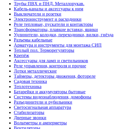
Трубы ПВХ и ПНД. Металлорукав.
Кабель-каналы и аксессуары к ним
Выключатели и розетки
Электроинструмент и расходники
Реле тепловые, пускатели и контакторы
Трансформаторы, плавкие вставки, ящики
Удлинители, колодки, переходники, вилки, гнёзда
Разъемы кабельные
Арматура и инструменты для монтажа СИП
Теплый пол. Терморегуляторы
Крепёж
Аксессуары для ламп и светильников
Реле управления, контроля и прочие
Лотки металлические
Таймеры, детекторы движения, фотореле
Садовая техника
Теплотехника
Батарейки и аккумуляторы бытовые
Системы видеонаблюдения, домофоны
Разъединители и рубильники
Светосигнальная аппаратура
Стабилизаторы
Дверные звонки
Вольтметры и амперметры
Вентиляторы