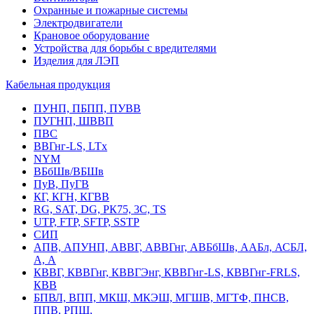
Охранные и пожарные системы
Электродвигатели
Крановое оборудование
Устройства для борьбы с вредителями
Изделия для ЛЭП
Кабельная продукция
ПУНП, ПБПП, ПУВВ
ПУГНП, ШВВП
ПВС
ВВГнг-LS, LTx
NYM
ВБбШв/ВБШв
ПуВ, ПуГВ
КГ, КГН, КГВВ
RG, SAT, DG, РК75, 3С, TS
UTP, FTP, SFTP, SSTP
СИП
АПВ, АПУНП, АВВГ, АВВГнг, АВБбШв, ААБл, АСБЛ,
А, А
КВВГ, КВВГнг, КВВГЭнг, КВВГнг-LS, КВВГнг-FRLS,
КВВ
БПВЛ, ВПП, МКШ, МКЭШ, МГШВ, МГТФ, ПНСВ,
ППВ, РПШ,