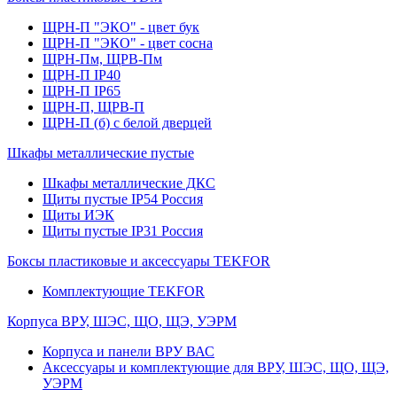
ЩРН-П "ЭКО" - цвет бук
ЩРН-П "ЭКО" - цвет сосна
ЩРН-Пм, ЩРВ-Пм
ЩРН-П IP40
ЩРН-П IP65
ЩРН-П, ЩРВ-П
ЩРН-П (б) с белой дверцей
Шкафы металлические пустые
Шкафы металлические ДКС
Щиты пустые IP54 Россия
Щиты ИЭК
Щиты пустые IP31 Россия
Боксы пластиковые и аксессуары TEKFOR
Комплектующие TEKFOR
Корпуса ВРУ, ШЭС, ЩО, ЩЭ, УЭРМ
Корпуса и панели ВРУ ВАС
Аксессуары и комплектующие для ВРУ, ШЭС, ЩО, ЩЭ,
УЭРМ