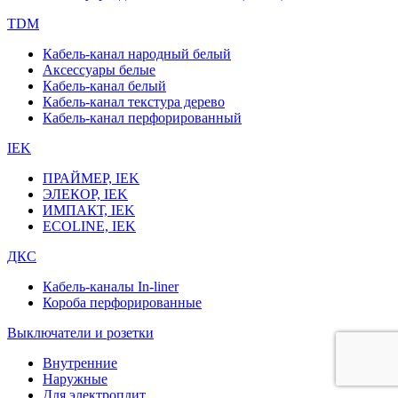
TDM
Кабель-канал народный белый
Аксессуары белые
Кабель-канал белый
Кабель-канал текстура дерево
Кабель-канал перфорированный
IEK
ПРАЙМЕР, IEK
ЭЛЕКОР, IEK
ИМПАКТ, IEK
ECOLINE, IEK
ДКС
Кабель-каналы In-liner
Короба перфорированные
Выключатели и розетки
Внутренние
Наружные
Для электроплит