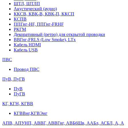
ШТЛ, ШТЛП
Акустический (аудио)
ККСВ, КВК-В, КВК-П, ККСП
КСПВ
ППГнг-HF, ППГнг-FRHF
РКГМ
Декоративный (ретро) для открытой проводки
ВВГнг-FRLS (Low Smoke), LTx
Кабель HDMI
Кабель USB
ПВС
Провод ПВС
ПуВ, ПуГВ
ПуВ
ПуГВ
КГ, КГН, КГВВ
КГВВнг,КГВЭнг
АПВ, АПУНП, АВВГ, АВВГнг, АВБбШв, ААБл, АСБЛ, А, А