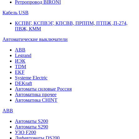
Ретропровод BIRONI
Кабель USB
КСПВГ, КСПВЭГ, КПСВВ, ПРППМ, ПТПЖ ,П-274,
ПВЖ, КММ
Автоматические выключатели
ABB
Legrand
ИЭК
TDM
EKF
Systeme Electric
DEKraft
Автоматы силовые Россия
Автоматика прочее
Автоматика CHINT
ABB
Автоматы S200
Автоматы S290
УЗО F200
Дифавтоматы DS200