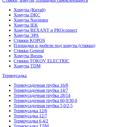
Стяжки, хомуты, площадки самоклеющиеся
Хомуты (Китай)
Хомуты DKC
Хомуты Navigator
Хомуты IEK
Хомуты REXANT и PROconnect
Хомуты ЭРА
Стяжки KOPOS
Площадки и дюбели под хомуты (стяжки)
Стяжки General
Хомуты Вихрь
Стяжки TOKOV ELECTRIC
Хомуты TDM
Термоусадка
Термоусадочная трубка 16/8
Термоусадочная трубка 14/7
Термоусадочная трубка 28/14
Термоусадочная трубка 60,0/30,0
Термоусадочная трубка 5,0/2,5
Термоусадка 12/6
Термоусадка 12/7
Термоусадка 6,4/2
Термоусадка ТДМ