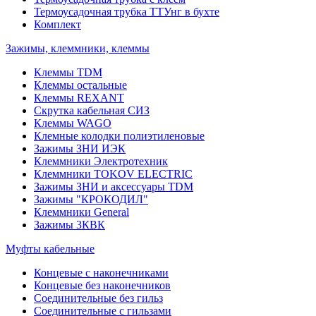
Термоусадочная трубка ТТУнг в бухте
Комплект
Зажимы, клеммники, клеммы
Клеммы TDM
Клеммы остальные
Клеммы REXANT
Скрутка кабельная СИЗ
Клеммы WAGO
Клемные колодки полиэтиленовые
Зажимы ЗНИ ИЭК
Клеммники Электротехник
Клеммники TOKOV ELECTRIC
Зажимы ЗНИ и аксессуары TDM
Зажимы "КРОКОДИЛ"
Клеммники General
Зажимы 3КВК
Муфты кабельные
Концевые с наконечниками
Концевые без наконечников
Соединительные без гильз
Соединительные с гильзами