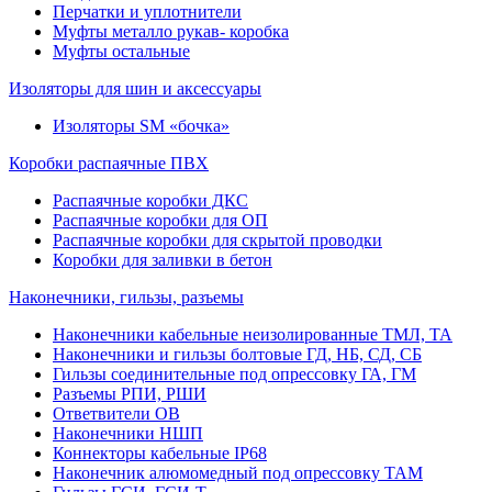
Перчатки и уплотнители
Муфты металло рукав- коробка
Муфты остальные
Изоляторы для шин и аксессуары
Изоляторы SM «бочка»
Коробки распаячные ПВХ
Распаячные коробки ДКС
Распаячные коробки для ОП
Распаячные коробки для скрытой проводки
Коробки для заливки в бетон
Наконечники, гильзы, разъемы
Наконечники кабельные неизолированные ТМЛ, ТА
Наконечники и гильзы болтовые ГД, НБ, СД, СБ
Гильзы соединительные под опрессовку ГА, ГМ
Разъемы РПИ, РШИ
Ответвители ОВ
Наконечники НШП
Коннекторы кабельные IP68
Наконечник алюмомедный под опрессовку ТАМ