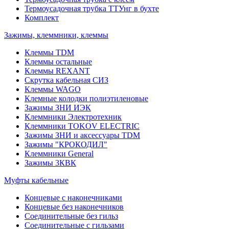
Термоусадочная трубка ТТУнг в бухте
Комплект
Зажимы, клеммники, клеммы
Клеммы TDM
Клеммы остальные
Клеммы REXANT
Скрутка кабельная СИЗ
Клеммы WAGO
Клемные колодки полиэтиленовые
Зажимы ЗНИ ИЭК
Клеммники Электротехник
Клеммники TOKOV ELECTRIC
Зажимы ЗНИ и аксессуары TDM
Зажимы "КРОКОДИЛ"
Клеммники General
Зажимы 3КВК
Муфты кабельные
Концевые с наконечниками
Концевые без наконечников
Соединительные без гильз
Соединительные с гильзами