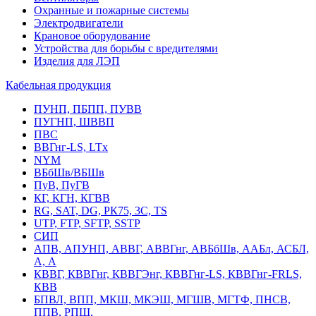
Охранные и пожарные системы
Электродвигатели
Крановое оборудование
Устройства для борьбы с вредителями
Изделия для ЛЭП
Кабельная продукция
ПУНП, ПБПП, ПУВВ
ПУГНП, ШВВП
ПВС
ВВГнг-LS, LTx
NYM
ВБбШв/ВБШв
ПуВ, ПуГВ
КГ, КГН, КГВВ
RG, SAT, DG, РК75, 3С, TS
UTP, FTP, SFTP, SSTP
СИП
АПВ, АПУНП, АВВГ, АВВГнг, АВБбШв, ААБл, АСБЛ,
А, А
КВВГ, КВВГнг, КВВГЭнг, КВВГнг-LS, КВВГнг-FRLS,
КВВ
БПВЛ, ВПП, МКШ, МКЭШ, МГШВ, МГТФ, ПНСВ,
ППВ, РПШ,