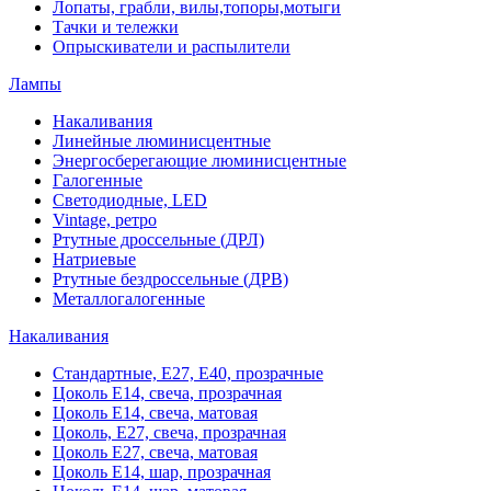
Лопаты, грабли, вилы,топоры,мотыги
Тачки и тележки
Опрыскиватели и распылители
Лампы
Накаливания
Линейные люминисцентные
Энергосберегающие люминисцентные
Галогенные
Светодиодные, LED
Vintage, ретро
Ртутные дроссельные (ДРЛ)
Натриевые
Ртутные бездроссельные (ДРВ)
Металлогалогенные
Накаливания
Стандартные, Е27, Е40, прозрачные
Цоколь Е14, свеча, прозрачная
Цоколь Е14, свеча, матовая
Цоколь, Е27, свеча, прозрачная
Цоколь Е27, свеча, матовая
Цоколь Е14, шар, прозрачная