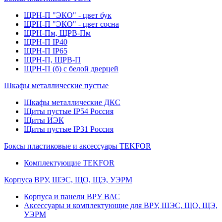
ЩРН-П "ЭКО" - цвет бук
ЩРН-П "ЭКО" - цвет сосна
ЩРН-Пм, ЩРВ-Пм
ЩРН-П IP40
ЩРН-П IP65
ЩРН-П, ЩРВ-П
ЩРН-П (б) с белой дверцей
Шкафы металлические пустые
Шкафы металлические ДКС
Щиты пустые IP54 Россия
Щиты ИЭК
Щиты пустые IP31 Россия
Боксы пластиковые и аксессуары TEKFOR
Комплектующие TEKFOR
Корпуса ВРУ, ШЭС, ЩО, ЩЭ, УЭРМ
Корпуса и панели ВРУ ВАС
Аксессуары и комплектующие для ВРУ, ШЭС, ЩО, ЩЭ,
УЭРМ