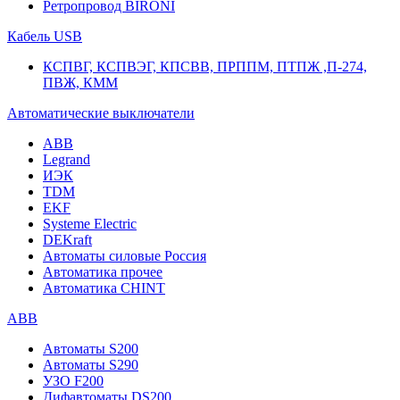
Ретропровод BIRONI
Кабель USB
КСПВГ, КСПВЭГ, КПСВВ, ПРППМ, ПТПЖ ,П-274,
ПВЖ, КММ
Автоматические выключатели
ABB
Legrand
ИЭК
TDM
EKF
Systeme Electric
DEKraft
Автоматы силовые Россия
Автоматика прочее
Автоматика CHINT
ABB
Автоматы S200
Автоматы S290
УЗО F200
Дифавтоматы DS200