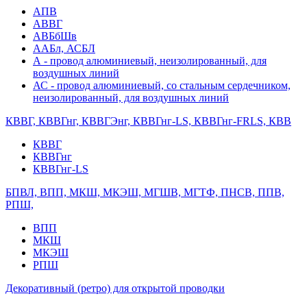
АПВ
АВВГ
АВБбШв
ААБл, АСБЛ
А - провод алюминиевый, неизолированный, для
воздушных линий
АС - провод алюминиевый, со стальным сердечником,
неизолированный, для воздушных линий
КВВГ, КВВГнг, КВВГЭнг, КВВГнг-LS, КВВГнг-FRLS, КВВ
КВВГ
КВВГнг
КВВГнг-LS
БПВЛ, ВПП, МКШ, МКЭШ, МГШВ, МГТФ, ПНСВ, ППВ,
РПШ,
ВПП
МКШ
МКЭШ
РПШ
Декоративный (ретро) для открытой проводки