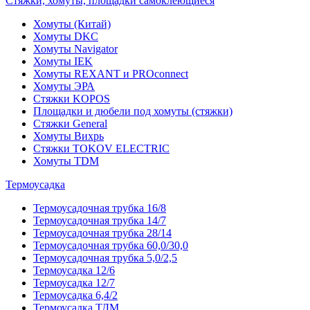
Стяжки, хомуты, площадки самоклеющиеся
Хомуты (Китай)
Хомуты DKC
Хомуты Navigator
Хомуты IEK
Хомуты REXANT и PROconnect
Хомуты ЭРА
Стяжки KOPOS
Площадки и дюбели под хомуты (стяжки)
Стяжки General
Хомуты Вихрь
Стяжки TOKOV ELECTRIC
Хомуты TDM
Термоусадка
Термоусадочная трубка 16/8
Термоусадочная трубка 14/7
Термоусадочная трубка 28/14
Термоусадочная трубка 60,0/30,0
Термоусадочная трубка 5,0/2,5
Термоусадка 12/6
Термоусадка 12/7
Термоусадка 6,4/2
Термоусадка ТДМ