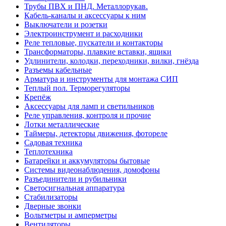
Трубы ПВХ и ПНД. Металлорукав.
Кабель-каналы и аксессуары к ним
Выключатели и розетки
Электроинструмент и расходники
Реле тепловые, пускатели и контакторы
Трансформаторы, плавкие вставки, ящики
Удлинители, колодки, переходники, вилки, гнёзда
Разъемы кабельные
Арматура и инструменты для монтажа СИП
Теплый пол. Терморегуляторы
Крепёж
Аксессуары для ламп и светильников
Реле управления, контроля и прочие
Лотки металлические
Таймеры, детекторы движения, фотореле
Садовая техника
Теплотехника
Батарейки и аккумуляторы бытовые
Системы видеонаблюдения, домофоны
Разъединители и рубильники
Светосигнальная аппаратура
Стабилизаторы
Дверные звонки
Вольтметры и амперметры
Вентиляторы