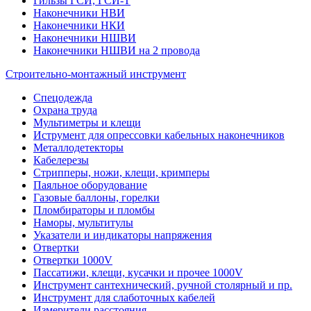
Гильзы ГСИ, ГСИ-Т
Наконечники НВИ
Наконечники НКИ
Наконечники НШВИ
Наконечники НШВИ на 2 провода
Строительно-монтажный инструмент
Спецодежда
Охрана труда
Мультиметры и клещи
Иструмент для опрессовки кабельных наконечников
Металлодетекторы
Кабелерезы
Стрипперы, ножи, клещи, кримперы
Паяльное оборудование
Газовые баллоны, горелки
Пломбираторы и пломбы
Наморы, мультитулы
Указатели и индикаторы напряжения
Отвертки
Отвертки 1000V
Пассатижи, клещи, кусачки и прочее 1000V
Инструмент сантехнический, ручной столярный и пр.
Инструмент для слаботочных кабелей
Измерители расстояния