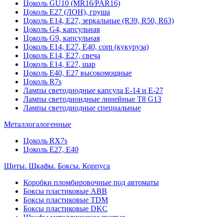
Цоколь GU10 (MR16/PAR16)
Цоколь Е27 (ЛОН), груша
Цоколь Е14, Е27, зеркальные (R39, R50, R63)
Цоколь G4, капсульная
Цоколь G9, капсульная
Цоколь Е14, Е27, Е40, corn (кукуруза)
Цоколь Е14, Е27, свеча
Цоколь Е14, Е27, шар
Цоколь Е40, Е27 высокомощные
Цоколь R7s
Лампы светодиодные капсула Е-14 и Е-27
Лампы светодиоидные линейные T8 G13
Лампы светодиодные специальные
Металлогалогенные
Цоколь RX7s
Цоколь Е27, E40
Щиты. Шкафы. Боксы. Корпуса
Коробки пломбировочные под автоматы
Боксы пластиковые ABB
Боксы пластиковые TDM
Боксы пластиковые DKC