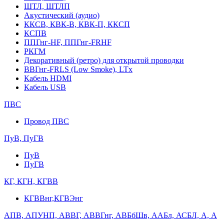
ШТЛ, ШТЛП
Акустический (аудио)
ККСВ, КВК-В, КВК-П, ККСП
КСПВ
ППГнг-HF, ППГнг-FRHF
РКГМ
Декоративный (ретро) для открытой проводки
ВВГнг-FRLS (Low Smoke), LTx
Кабель HDMI
Кабель USB
ПВС
Провод ПВС
ПуВ, ПуГВ
ПуВ
ПуГВ
КГ, КГН, КГВВ
КГВВнг,КГВЭнг
АПВ, АПУНП, АВВГ, АВВГнг, АВБбШв, ААБл, АСБЛ, А, А