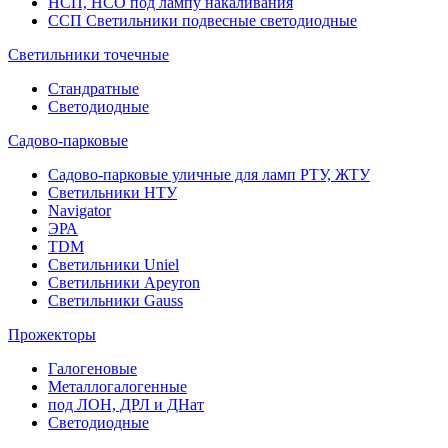
НСП, НСО под лампу накаливания
ССП Светильники подвесные светодиодные
Светильники точечные
Стандратные
Светодиодные
Садово-парковые
Садово-парковые уличные для ламп РТУ, ЖТУ
Светильники НТУ
Navigator
ЭРА
TDM
Светильники Uniel
Светильники Apeyron
Светильники Gauss
Прожекторы
Галогеновые
Металлогалогенные
под ЛОН, ДРЛ и ДНат
Светодиодные