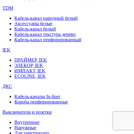
TDM
Кабель-канал народный белый
Аксессуары белые
Кабель-канал белый
Кабель-канал текстура дерево
Кабель-канал перфорированный
IEK
ПРАЙМЕР, IEK
ЭЛЕКОР, IEK
ИМПАКТ, IEK
ECOLINE, IEK
ДКС
Кабель-каналы In-liner
Короба перфорированные
Выключатели и розетки
Внутренние
Наружные
Для электроплит