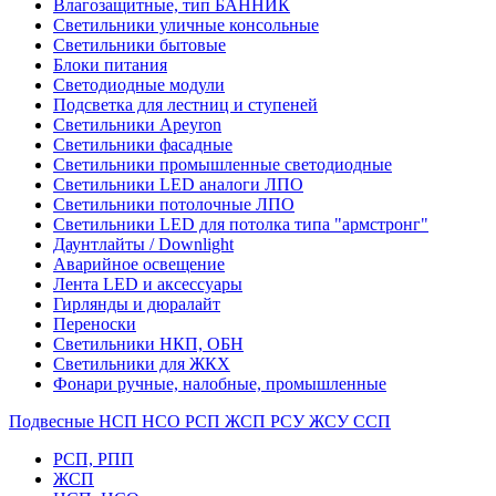
Влагозащитные, тип БАННИК
Светильники уличные консольные
Светильники бытовые
Блоки питания
Светодиодные модули
Подсветка для лестниц и ступеней
Светильники Apeyron
Светильники фасадные
Светильники промышленные светодиодные
Светильники LED аналоги ЛПО
Светильники потолочные ЛПО
Светильники LED для потолка типа "армстронг"
Даунтлайты / Downlight
Аварийное освещение
Лента LED и аксессуары
Гирлянды и дюралайт
Переноски
Светильники НКП, ОБН
Светильники для ЖКХ
Фонари ручные, налобные, промышленные
Подвесные НСП НСО РСП ЖСП РСУ ЖСУ ССП
РСП, РПП
ЖСП