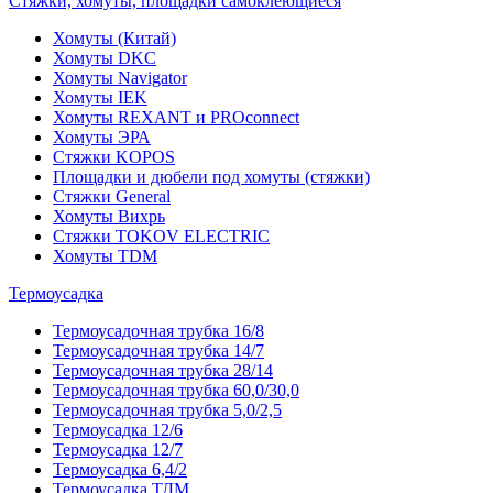
Стяжки, хомуты, площадки самоклеющиеся
Хомуты (Китай)
Хомуты DKC
Хомуты Navigator
Хомуты IEK
Хомуты REXANT и PROconnect
Хомуты ЭРА
Стяжки KOPOS
Площадки и дюбели под хомуты (стяжки)
Стяжки General
Хомуты Вихрь
Стяжки TOKOV ELECTRIC
Хомуты TDM
Термоусадка
Термоусадочная трубка 16/8
Термоусадочная трубка 14/7
Термоусадочная трубка 28/14
Термоусадочная трубка 60,0/30,0
Термоусадочная трубка 5,0/2,5
Термоусадка 12/6
Термоусадка 12/7
Термоусадка 6,4/2
Термоусадка ТДМ