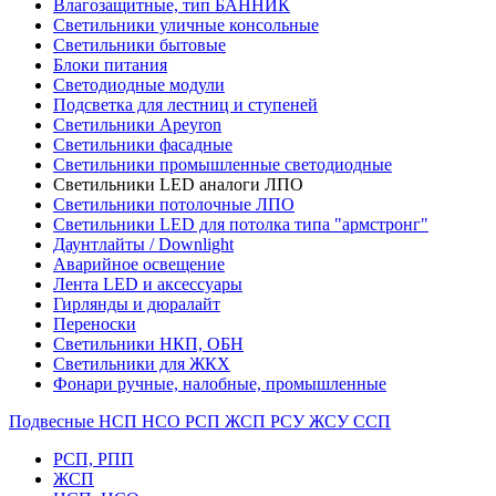
Влагозащитные, тип БАННИК
Светильники уличные консольные
Светильники бытовые
Блоки питания
Светодиодные модули
Подсветка для лестниц и ступеней
Светильники Apeyron
Светильники фасадные
Светильники промышленные светодиодные
Светильники LED аналоги ЛПО
Светильники потолочные ЛПО
Светильники LED для потолка типа "армстронг"
Даунтлайты / Downlight
Аварийное освещение
Лента LED и аксессуары
Гирлянды и дюралайт
Переноски
Светильники НКП, ОБН
Светильники для ЖКХ
Фонари ручные, налобные, промышленные
Подвесные НСП НСО РСП ЖСП РСУ ЖСУ ССП
РСП, РПП
ЖСП