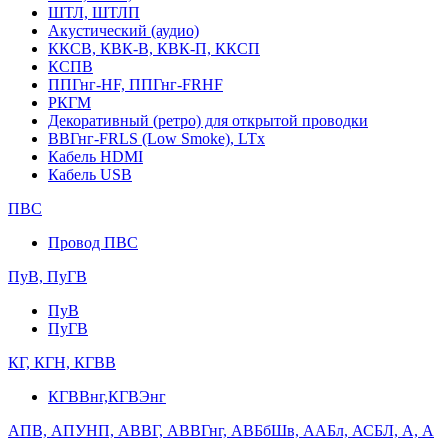
ШТЛ, ШТЛП
Акустический (аудио)
ККСВ, КВК-В, КВК-П, ККСП
КСПВ
ППГнг-HF, ППГнг-FRHF
РКГМ
Декоративный (ретро) для открытой проводки
ВВГнг-FRLS (Low Smoke), LTx
Кабель HDMI
Кабель USB
ПВС
Провод ПВС
ПуВ, ПуГВ
ПуВ
ПуГВ
КГ, КГН, КГВВ
КГВВнг,КГВЭнг
АПВ, АПУНП, АВВГ, АВВГнг, АВБбШв, ААБл, АСБЛ, А, А