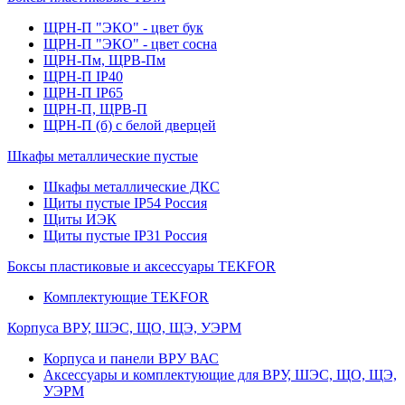
ЩРН-П "ЭКО" - цвет бук
ЩРН-П "ЭКО" - цвет сосна
ЩРН-Пм, ЩРВ-Пм
ЩРН-П IP40
ЩРН-П IP65
ЩРН-П, ЩРВ-П
ЩРН-П (б) с белой дверцей
Шкафы металлические пустые
Шкафы металлические ДКС
Щиты пустые IP54 Россия
Щиты ИЭК
Щиты пустые IP31 Россия
Боксы пластиковые и аксессуары TEKFOR
Комплектующие TEKFOR
Корпуса ВРУ, ШЭС, ЩО, ЩЭ, УЭРМ
Корпуса и панели ВРУ ВАС
Аксессуары и комплектующие для ВРУ, ШЭС, ЩО, ЩЭ,
УЭРМ