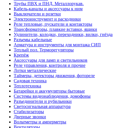
Трубы ПВХ и ПНД. Металлорукав.
Кабель-каналы и аксессуары к ним
Выключатели и розетки
Электроинструмент и расходники
Реле тепловые, пускатели и контакторы
Трансформаторы, плавкие вставки, ящики
Удлинители, колодки, переходники, вилки, гнёзда
Разъемы кабельные
Арматура и инструменты для монтажа СИП
Теплый пол. Терморегуляторы
Крепёж
Аксессуары для ламп и светильников
Реле управления, контроля и прочие
Лотки металлические
Таймеры, детекторы движения, фотореле
Садовая техника
Теплотехника
Батарейки и аккумуляторы бытовые
Системы видеонаблюдения, домофоны
Разъединители и рубильники
Светосигнальная аппаратура
Стабилизаторы
Дверные звонки
Вольтметры и амперметры
Вентиляторы