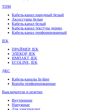
TDM
Кабель-канал народный белый
Аксессуары белые
Кабель-канал белый
Кабель-канал текстура дерево
Кабель-канал перфорированный
IEK
ПРАЙМЕР, IEK
ЭЛЕКОР, IEK
ИМПАКТ, IEK
ECOLINE, IEK
ДКС
Кабель-каналы In-liner
Короба перфорированные
Выключатели и розетки
Внутренние
Наружные
Для электроплит