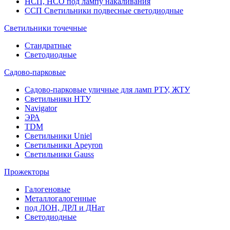
НСП, НСО под лампу накаливания
ССП Светильники подвесные светодиодные
Светильники точечные
Стандратные
Светодиодные
Садово-парковые
Садово-парковые уличные для ламп РТУ, ЖТУ
Светильники НТУ
Navigator
ЭРА
TDM
Светильники Uniel
Светильники Apeyron
Светильники Gauss
Прожекторы
Галогеновые
Металлогалогенные
под ЛОН, ДРЛ и ДНат
Светодиодные