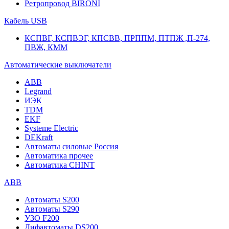
Ретропровод BIRONI
Кабель USB
КСПВГ, КСПВЭГ, КПСВВ, ПРППМ, ПТПЖ ,П-274,
ПВЖ, КММ
Автоматические выключатели
ABB
Legrand
ИЭК
TDM
EKF
Systeme Electric
DEKraft
Автоматы силовые Россия
Автоматика прочее
Автоматика CHINT
ABB
Автоматы S200
Автоматы S290
УЗО F200
Дифавтоматы DS200