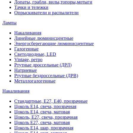
Лопаты, грабли, вилы,топоры,мотыги
Тачки и тележки
Опрыскиватели и распылители
Лампы
Накаливания
Линейные люминисцентные
Энергосберегающие люминисцентные
Галогенные
Светодиодные, LED
Vintage, ретро
Ртутные дроссельные (ДРЛ)
Натриевые
Ртутные бездроссельные (ДРВ)
Металлогалогенные
Накаливания
Стандартные, Е27, Е40, прозрачные
Цоколь Е14, свеча, прозрачная
Цоколь Е14, свеча, матовая
Цоколь, Е27, свеча, прозрачная
Цоколь Е27, свеча, матовая
Цоколь Е14, шар, прозрачная