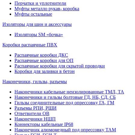
Перчатки и уплотнители
Муфты металло рукав- коробка
Муфты остальные
Изоляторы для шин и аксессуары
Изоляторы SM «бочка»
Коробки распаячные ПВХ
Распаячные коробки ДКС
Распаячные коробки для ОП
Распаячные коробки для скрытой проводки
Коробки для заливки в бетон
Наконечники, гильзы, разъемы
Наконечники кабельные неизолированные ТМЛ, ТА
Наконечники и гильзы болтовые ГД, НБ, СД, СБ
Гильзы соединительные под опрессовку ГА, ГМ
Разъемы РПИ, РШИ
Ответвители ОВ
Наконечники НШП
Коннекторы кабельные IP68
Наконечник алюмомедный под опрессовку ТАМ