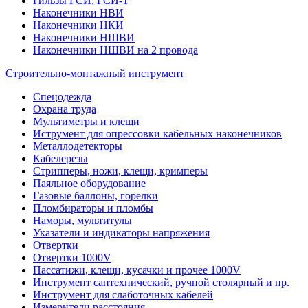
Гильзы ГСИ, ГСИ-Т
Наконечники НВИ
Наконечники НКИ
Наконечники НШВИ
Наконечники НШВИ на 2 провода
Строительно-монтажный инструмент
Спецодежда
Охрана труда
Мультиметры и клещи
Иструмент для опрессовки кабельных наконечников
Металлодетекторы
Кабелерезы
Стрипперы, ножи, клещи, кримперы
Паяльное оборудование
Газовые баллоны, горелки
Пломбираторы и пломбы
Наморы, мультитулы
Указатели и индикаторы напряжения
Отвертки
Отвертки 1000V
Пассатижи, клещи, кусачки и прочее 1000V
Инструмент сантехнический, ручной столярный и пр.
Инструмент для слаботочных кабелей
Измерители расстояния