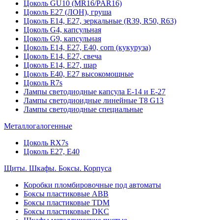
Цоколь GU10 (MR16/PAR16)
Цоколь Е27 (ЛОН), груша
Цоколь Е14, Е27, зеркальные (R39, R50, R63)
Цоколь G4, капсульная
Цоколь G9, капсульная
Цоколь Е14, Е27, Е40, corn (кукуруза)
Цоколь Е14, Е27, свеча
Цоколь Е14, Е27, шар
Цоколь Е40, Е27 высокомощные
Цоколь R7s
Лампы светодиодные капсула Е-14 и Е-27
Лампы светодиоидные линейные T8 G13
Лампы светодиодные специальные
Металлогалогенные
Цоколь RX7s
Цоколь Е27, E40
Щиты. Шкафы. Боксы. Корпуса
Коробки пломбировочные под автоматы
Боксы пластиковые ABB
Боксы пластиковые TDM
Боксы пластиковые DKC