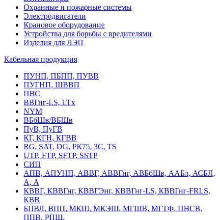
Охранные и пожарные системы
Электродвигатели
Крановое оборудование
Устройства для борьбы с вредителями
Изделия для ЛЭП
Кабельная продукция
ПУНП, ПБПП, ПУВВ
ПУГНП, ШВВП
ПВС
ВВГнг-LS, LTx
NYM
ВБбШв/ВБШв
ПуВ, ПуГВ
КГ, КГН, КГВВ
RG, SAT, DG, РК75, 3С, TS
UTP, FTP, SFTP, SSTP
СИП
АПВ, АПУНП, АВВГ, АВВГнг, АВБбШв, ААБл, АСБЛ,
А, А
КВВГ, КВВГнг, КВВГЭнг, КВВГнг-LS, КВВГнг-FRLS,
КВВ
БПВЛ, ВПП, МКШ, МКЭШ, МГШВ, МГТФ, ПНСВ,
ППВ, РПШ,