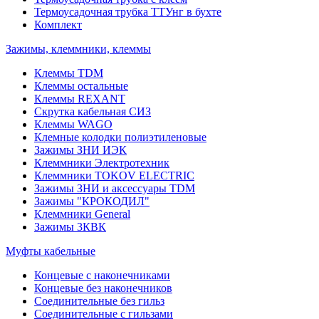
Термоусадочная трубка ТТУнг в бухте
Комплект
Зажимы, клеммники, клеммы
Клеммы TDM
Клеммы остальные
Клеммы REXANT
Скрутка кабельная СИЗ
Клеммы WAGO
Клемные колодки полиэтиленовые
Зажимы ЗНИ ИЭК
Клеммники Электротехник
Клеммники TOKOV ELECTRIC
Зажимы ЗНИ и аксессуары TDM
Зажимы "КРОКОДИЛ"
Клеммники General
Зажимы 3КВК
Муфты кабельные
Концевые с наконечниками
Концевые без наконечников
Соединительные без гильз
Соединительные с гильзами