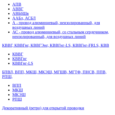
АПВ
АВВГ
АВБбШв
ААБл, АСБЛ
А - провод алюминиевый, неизолированный, для
воздушных линий
АС - провод алюминиевый, со стальным сердечником,
неизолированный, для воздушных линий
КВВГ, КВВГнг, КВВГЭнг, КВВГнг-LS, КВВГнг-FRLS, КВВ
КВВГ
КВВГнг
КВВГнг-LS
БПВЛ, ВПП, МКШ, МКЭШ, МГШВ, МГТФ, ПНСВ, ППВ,
РПШ,
ВПП
МКШ
МКЭШ
РПШ
Декоративный (ретро) для открытой проводки