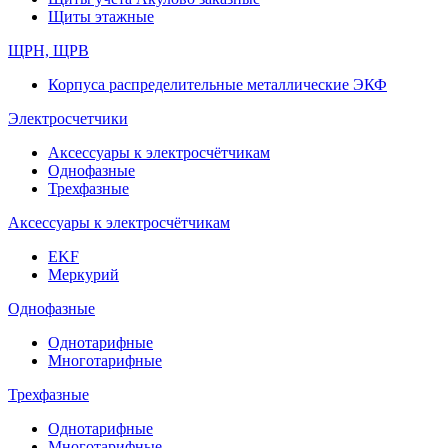
Щиты этажные
ЩРН, ЩРВ
Корпуса распределительные металлические ЭКФ
Электросчетчики
Аксессуары к электросчётчикам
Однофазные
Трехфазные
Аксессуары к электросчётчикам
EKF
Меркурий
Однофазные
Однотарифные
Многотарифные
Трехфазные
Однотарифные
Многотарифные