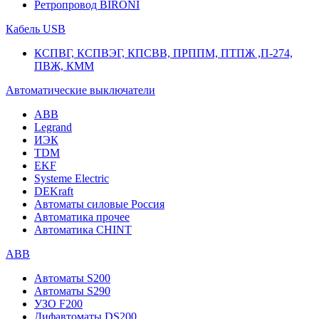
Ретропровод BIRONI
Кабель USB
КСПВГ, КСПВЭГ, КПСВВ, ПРППМ, ПТПЖ ,П-274,
ПВЖ, КММ
Автоматические выключатели
ABB
Legrand
ИЭК
TDM
EKF
Systeme Electric
DEKraft
Автоматы силовые Россия
Автоматика прочее
Автоматика CHINT
ABB
Автоматы S200
Автоматы S290
УЗО F200
Дифавтоматы DS200