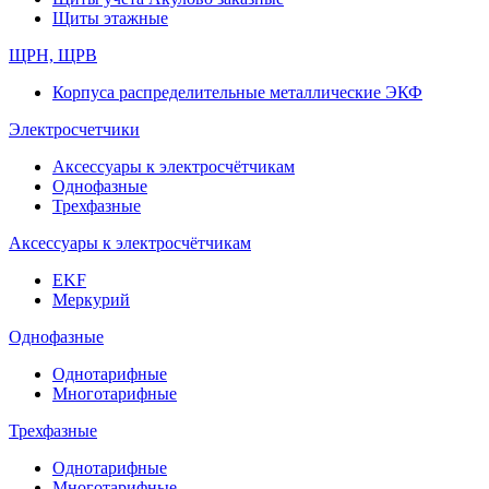
Щиты этажные
ЩРН, ЩРВ
Корпуса распределительные металлические ЭКФ
Электросчетчики
Аксессуары к электросчётчикам
Однофазные
Трехфазные
Аксессуары к электросчётчикам
EKF
Меркурий
Однофазные
Однотарифные
Многотарифные
Трехфазные
Однотарифные
Многотарифные