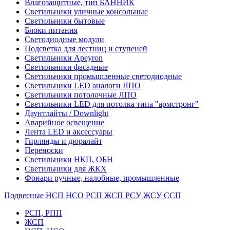
Влагозащитные, тип БАННИК
Светильники уличные консольные
Светильники бытовые
Блоки питания
Светодиодные модули
Подсветка для лестниц и ступеней
Светильники Apeyron
Светильники фасадные
Светильники промышленные светодиодные
Светильники LED аналоги ЛПО
Светильники потолочные ЛПО
Светильники LED для потолка типа "армстронг"
Даунтлайты / Downlight
Аварийное освещение
Лента LED и аксессуары
Гирлянды и дюралайт
Переноски
Светильники НКП, ОБН
Светильники для ЖКХ
Фонари ручные, налобные, промышленные
Подвесные НСП НСО РСП ЖСП РСУ ЖСУ ССП
РСП, РПП
ЖСП