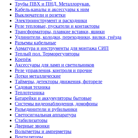
Трубы ПВХ и ПНД. Металлорукав.
Кабель-каналы и аксессуары к ним
Выключатели и розетки
Электроинструмент и расходники
Реле тепловые, пускатели и контакторы
Трансформаторы, плавкие вставки, ящики
Удлинители, колодки, переходники, вилки, гнёзда
Разъемы кабельные
Арматура и инструменты для монтажа СИП
Теплый пол. Терморегуляторы
Крепёж
Аксессуары для ламп и светильников
Реле управления, контроля и прочие
Лотки металлические
Таймеры, детекторы движения, фотореле
Садовая техника
Теплотехника
Батарейки и аккумуляторы бытовые
Системы видеонаблюдения, домофоны
Разъединители и рубильники
Светосигнальная аппаратура
Стабилизаторы
Дверные звонки
Вольтметры и амперметры
Вентиляторы