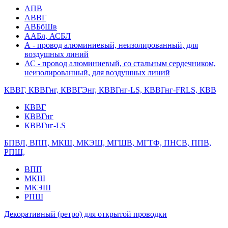
АПВ
АВВГ
АВБбШв
ААБл, АСБЛ
А - провод алюминиевый, неизолированный, для
воздушных линий
АС - провод алюминиевый, со стальным сердечником,
неизолированный, для воздушных линий
КВВГ, КВВГнг, КВВГЭнг, КВВГнг-LS, КВВГнг-FRLS, КВВ
КВВГ
КВВГнг
КВВГнг-LS
БПВЛ, ВПП, МКШ, МКЭШ, МГШВ, МГТФ, ПНСВ, ППВ,
РПШ,
ВПП
МКШ
МКЭШ
РПШ
Декоративный (ретро) для открытой проводки