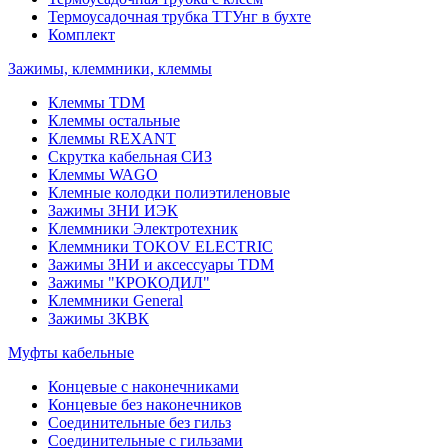
Термоусадочная трубка ТТУнг в бухте
Комплект
Зажимы, клеммники, клеммы
Клеммы TDM
Клеммы остальные
Клеммы REXANT
Скрутка кабельная СИЗ
Клеммы WAGO
Клемные колодки полиэтиленовые
Зажимы ЗНИ ИЭК
Клеммники Электротехник
Клеммники TOKOV ELECTRIC
Зажимы ЗНИ и аксессуары TDM
Зажимы "КРОКОДИЛ"
Клеммники General
Зажимы 3КВК
Муфты кабельные
Концевые с наконечниками
Концевые без наконечников
Соединительные без гильз
Соединительные с гильзами