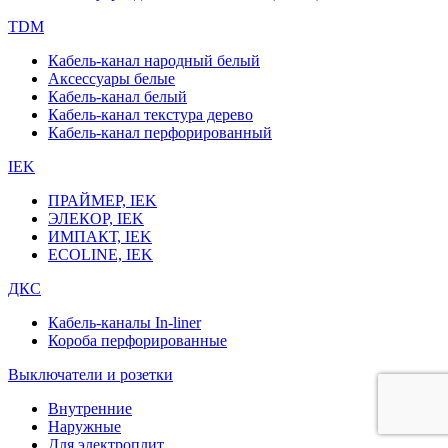
TDM
Кабель-канал народный белый
Аксессуары белые
Кабель-канал белый
Кабель-канал текстура дерево
Кабель-канал перфорированный
IEK
ПРАЙМЕР, IEK
ЭЛЕКОР, IEK
ИМПАКТ, IEK
ECOLINE, IEK
ДКС
Кабель-каналы In-liner
Короба перфорированные
Выключатели и розетки
Внутренние
Наружные
Для электроплит