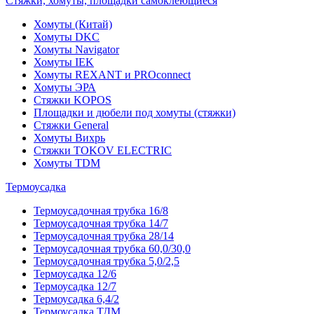
Стяжки, хомуты, площадки самоклеющиеся
Хомуты (Китай)
Хомуты DKC
Хомуты Navigator
Хомуты IEK
Хомуты REXANT и PROconnect
Хомуты ЭРА
Стяжки KOPOS
Площадки и дюбели под хомуты (стяжки)
Стяжки General
Хомуты Вихрь
Стяжки TOKOV ELECTRIC
Хомуты TDM
Термоусадка
Термоусадочная трубка 16/8
Термоусадочная трубка 14/7
Термоусадочная трубка 28/14
Термоусадочная трубка 60,0/30,0
Термоусадочная трубка 5,0/2,5
Термоусадка 12/6
Термоусадка 12/7
Термоусадка 6,4/2
Термоусадка ТДМ