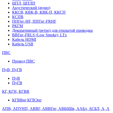
ШТЛ, ШТЛП
Акустический (аудио)
ККСВ, КВК-В, КВК-П, ККСП
КСПВ
ППГнг-HF, ППГнг-FRHF
РКГМ
Декоративный (ретро) для открытой проводки
ВВГнг-FRLS (Low Smoke), LTx
Кабель HDMI
Кабель USB
ПВС
Провод ПВС
ПуВ, ПуГВ
ПуВ
ПуГВ
КГ, КГН, КГВВ
КГВВнг,КГВЭнг
АПВ, АПУНП, АВВГ, АВВГнг, АВБбШв, ААБл, АСБЛ, А, А