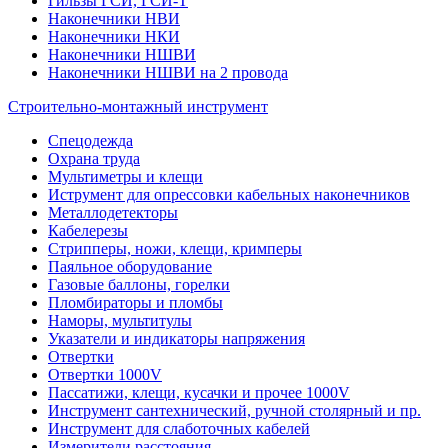
Гильзы ГСИ, ГСИ-Т
Наконечники НВИ
Наконечники НКИ
Наконечники НШВИ
Наконечники НШВИ на 2 провода
Строительно-монтажный инструмент
Спецодежда
Охрана труда
Мультиметры и клещи
Иструмент для опрессовки кабельных наконечников
Металлодетекторы
Кабелерезы
Стрипперы, ножи, клещи, кримперы
Паяльное оборудование
Газовые баллоны, горелки
Пломбираторы и пломбы
Наморы, мультитулы
Указатели и индикаторы напряжения
Отвертки
Отвертки 1000V
Пассатижи, клещи, кусачки и прочее 1000V
Инструмент сантехнический, ручной столярный и пр.
Инструмент для слаботочных кабелей
Измерители расстояния