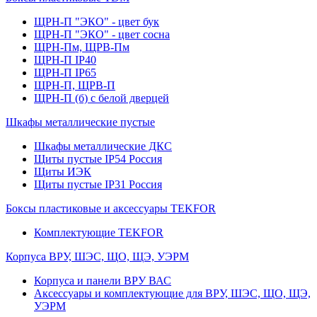
ЩРН-П "ЭКО" - цвет бук
ЩРН-П "ЭКО" - цвет сосна
ЩРН-Пм, ЩРВ-Пм
ЩРН-П IP40
ЩРН-П IP65
ЩРН-П, ЩРВ-П
ЩРН-П (б) с белой дверцей
Шкафы металлические пустые
Шкафы металлические ДКС
Щиты пустые IP54 Россия
Щиты ИЭК
Щиты пустые IP31 Россия
Боксы пластиковые и аксессуары TEKFOR
Комплектующие TEKFOR
Корпуса ВРУ, ШЭС, ЩО, ЩЭ, УЭРМ
Корпуса и панели ВРУ ВАС
Аксессуары и комплектующие для ВРУ, ШЭС, ЩО, ЩЭ,
УЭРМ