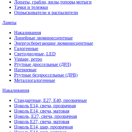
Лопаты, грабли, вилы,топоры,мотыги
Тачки и тележки
Опрыскиватели и распылители
Лампы
Накаливания
Линейные люминисцентные
Энергосберегающие люминисцентные
Галогенные
Светодиодные, LED
Vintage, ретро
Ртутные дроссельные (ДРЛ)
Натриевые
Ртутные бездроссельные (ДРВ)
Металлогалогенные
Накаливания
Стандартные, Е27, Е40, прозрачные
Цоколь Е14, свеча, прозрачная
Цоколь Е14, свеча, матовая
Цоколь, Е27, свеча, прозрачная
Цоколь Е27, свеча, матовая
Цоколь Е14, шар, прозрачная