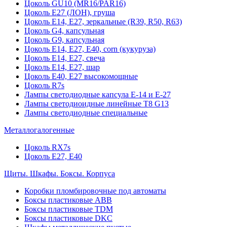
Цоколь GU10 (MR16/PAR16)
Цоколь Е27 (ЛОН), груша
Цоколь Е14, Е27, зеркальные (R39, R50, R63)
Цоколь G4, капсульная
Цоколь G9, капсульная
Цоколь Е14, Е27, Е40, corn (кукуруза)
Цоколь Е14, Е27, свеча
Цоколь Е14, Е27, шар
Цоколь Е40, Е27 высокомощные
Цоколь R7s
Лампы светодиодные капсула Е-14 и Е-27
Лампы светодиоидные линейные T8 G13
Лампы светодиодные специальные
Металлогалогенные
Цоколь RX7s
Цоколь Е27, E40
Щиты. Шкафы. Боксы. Корпуса
Коробки пломбировочные под автоматы
Боксы пластиковые ABB
Боксы пластиковые TDM
Боксы пластиковые DKC