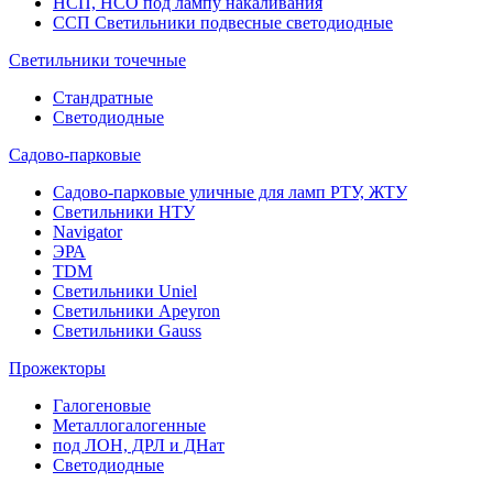
НСП, НСО под лампу накаливания
ССП Светильники подвесные светодиодные
Светильники точечные
Стандратные
Светодиодные
Садово-парковые
Садово-парковые уличные для ламп РТУ, ЖТУ
Светильники НТУ
Navigator
ЭРА
TDM
Светильники Uniel
Светильники Apeyron
Светильники Gauss
Прожекторы
Галогеновые
Металлогалогенные
под ЛОН, ДРЛ и ДНат
Светодиодные