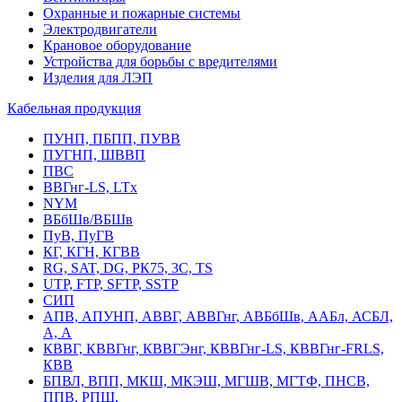
Охранные и пожарные системы
Электродвигатели
Крановое оборудование
Устройства для борьбы с вредителями
Изделия для ЛЭП
Кабельная продукция
ПУНП, ПБПП, ПУВВ
ПУГНП, ШВВП
ПВС
ВВГнг-LS, LTx
NYM
ВБбШв/ВБШв
ПуВ, ПуГВ
КГ, КГН, КГВВ
RG, SAT, DG, РК75, 3С, TS
UTP, FTP, SFTP, SSTP
СИП
АПВ, АПУНП, АВВГ, АВВГнг, АВБбШв, ААБл, АСБЛ,
А, А
КВВГ, КВВГнг, КВВГЭнг, КВВГнг-LS, КВВГнг-FRLS,
КВВ
БПВЛ, ВПП, МКШ, МКЭШ, МГШВ, МГТФ, ПНСВ,
ППВ, РПШ,