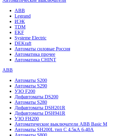
Автоматические выключатели
ABB
Legrand
ИЭК
TDM
EKF
Systeme Electric
DEKraft
Автоматы силовые Россия
Автоматика прочее
Автоматика CHINT
ABB
Автоматы S200
Автоматы S290
УЗО F200
Дифавтоматы DS200
Автоматы S280
Дифавтоматы DSH201R
Дифавтоматы DSH941R
УЗО FH200
Автоматические выключатели ABB Basic M
Автоматы SH200L тип С 4.5кА 6-40А
Автоматы S800