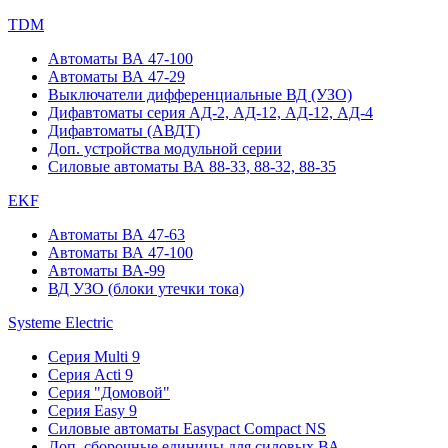
TDM
Автоматы ВА 47-100
Автоматы ВА 47-29
Выключатели дифференциальные ВД (УЗО)
Дифавтоматы серия АД-2, АД-12, АД-12, АД-4
Дифавтоматы (АВДТ)
Доп. устройства модульной серии
Силовые автоматы ВА 88-33, 88-32, 88-35
EKF
Автоматы ВА 47-63
Автоматы ВА 47-100
Автоматы ВА-99
ВД УЗО (блоки утечки тока)
Systeme Electric
Серия Multi 9
Серия Acti 9
Серия "Домовой"
Серия Easy 9
Силовые автоматы Easypact Compact NS
Доп. сборочные единицы для силовых ВА