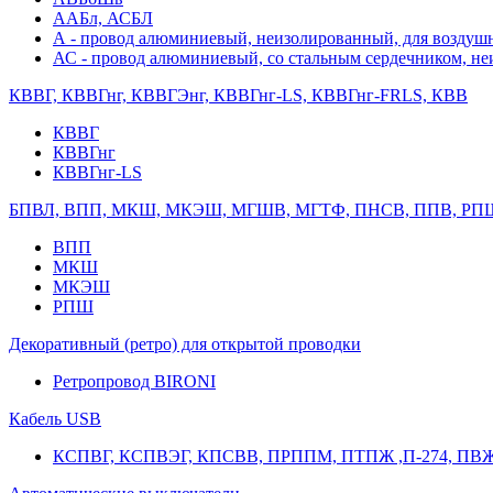
ААБл, АСБЛ
А - провод алюминиевый, неизолированный, для возду
АС - провод алюминиевый, со стальным сердечником, н
КВВГ, КВВГнг, КВВГЭнг, КВВГнг-LS, КВВГнг-FRLS, КВВ
КВВГ
КВВГнг
КВВГнг-LS
БПВЛ, ВПП, МКШ, МКЭШ, МГШВ, МГТФ, ПНСВ, ППВ, РП
ВПП
МКШ
МКЭШ
РПШ
Декоративный (ретро) для открытой проводки
Ретропровод BIRONI
Кабель USB
КСПВГ, КСПВЭГ, КПСВВ, ПРППМ, ПТПЖ ,П-274, ПВ