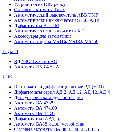
Устройства на DIN-рейку
Силовые автоматы Tmax
Автоматический выключатель ABB TMF
Автоматические выключатели S-803 АВВ
Дифавтоматы Basic M
Автоматические выключатели XT
Аксессуары для автоматики
Автоматы защиты MS116, MS132, MS450
Legrand
ВД УЗО TX3 тип АС
Автоматы RX3 4,5 kA
ИЭК
Выключатели дифференциальные ВД (УЗО)
Дифавтоматы серия АД-2, АД-12, АД-12, АД-4
Доп. устройства модульной серии
Автоматы ВА 47-29
Автоматы ВА 47-100
Автоматы ВА 47-60
Дифавтоматы (АВДТ)
Автоматы ВА88 и доп. устройства
Силовые автоматы ВА 88-33, 88-32, 88-35