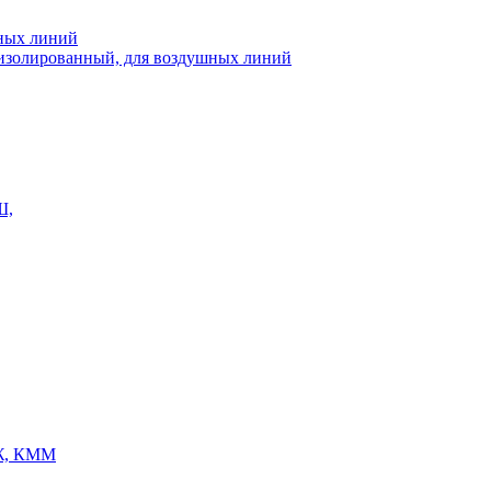
шных линий
еизолированный, для воздушных линий
Ш,
Ж, КММ