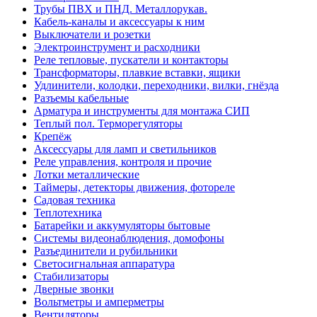
Трубы ПВХ и ПНД. Металлорукав.
Кабель-каналы и аксессуары к ним
Выключатели и розетки
Электроинструмент и расходники
Реле тепловые, пускатели и контакторы
Трансформаторы, плавкие вставки, ящики
Удлинители, колодки, переходники, вилки, гнёзда
Разъемы кабельные
Арматура и инструменты для монтажа СИП
Теплый пол. Терморегуляторы
Крепёж
Аксессуары для ламп и светильников
Реле управления, контроля и прочие
Лотки металлические
Таймеры, детекторы движения, фотореле
Садовая техника
Теплотехника
Батарейки и аккумуляторы бытовые
Системы видеонаблюдения, домофоны
Разъединители и рубильники
Светосигнальная аппаратура
Стабилизаторы
Дверные звонки
Вольтметры и амперметры
Вентиляторы