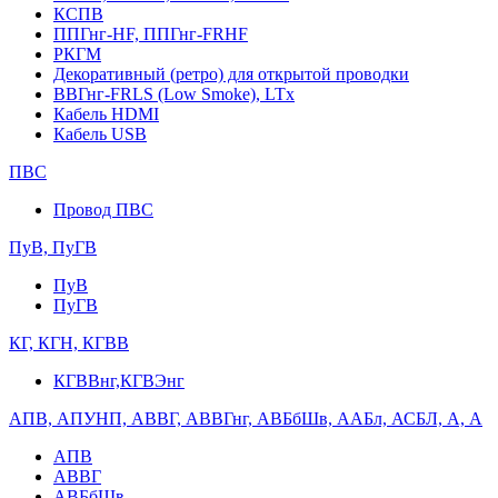
КСПВ
ППГнг-HF, ППГнг-FRHF
РКГМ
Декоративный (ретро) для открытой проводки
ВВГнг-FRLS (Low Smoke), LTx
Кабель HDMI
Кабель USB
ПВС
Провод ПВС
ПуВ, ПуГВ
ПуВ
ПуГВ
КГ, КГН, КГВВ
КГВВнг,КГВЭнг
АПВ, АПУНП, АВВГ, АВВГнг, АВБбШв, ААБл, АСБЛ, А, А
АПВ
АВВГ
АВБбШв