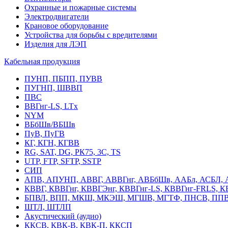
Охранные и пожарные системы
Электродвигатели
Крановое оборудование
Устройства для борьбы с вредителями
Изделия для ЛЭП
Кабельная продукция
ПУНП, ПБПП, ПУВВ
ПУГНП, ШВВП
ПВС
ВВГнг-LS, LTx
NYM
ВБбШв/ВБШв
ПуВ, ПуГВ
КГ, КГН, КГВВ
RG, SAT, DG, РК75, 3С, TS
UTP, FTP, SFTP, SSTP
СИП
АПВ, АПУНП, АВВГ, АВВГнг, АВБбШв, ААБл, АСБЛ, 
КВВГ, КВВГнг, КВВГЭнг, КВВГнг-LS, КВВГнг-FRLS, 
БПВЛ, ВПП, МКШ, МКЭШ, МГШВ, МГТФ, ПНСВ, ППВ
ШТЛ, ШТЛП
Акустический (аудио)
ККСВ, КВК-В, КВК-П, ККСП