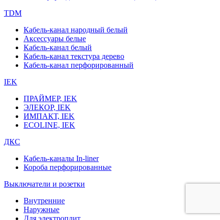
TDM
Кабель-канал народный белый
Аксессуары белые
Кабель-канал белый
Кабель-канал текстура дерево
Кабель-канал перфорированный
IEK
ПРАЙМЕР, IEK
ЭЛЕКОР, IEK
ИМПАКТ, IEK
ECOLINE, IEK
ДКС
Кабель-каналы In-liner
Короба перфорированные
Выключатели и розетки
Внутренние
Наружные
Для электроплит