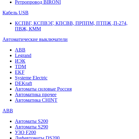
Ретропровод BIRONI
Кабель USB
КСПВГ, КСПВЭГ, КПСВВ, ПРППМ, ПТПЖ ,П-274,
ПВЖ, КММ
Автоматические выключатели
ABB
Legrand
ИЭК
TDM
EKF
Systeme Electric
DEKraft
Автоматы силовые Россия
Автоматика прочее
Автоматика CHINT
ABB
Автоматы S200
Автоматы S290
УЗО F200
Дифавтоматы DS200