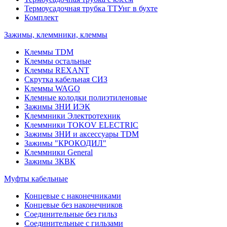
Термоусадочная трубка ТТУнг в бухте
Комплект
Зажимы, клеммники, клеммы
Клеммы TDM
Клеммы остальные
Клеммы REXANT
Скрутка кабельная СИЗ
Клеммы WAGO
Клемные колодки полиэтиленовые
Зажимы ЗНИ ИЭК
Клеммники Электротехник
Клеммники TOKOV ELECTRIC
Зажимы ЗНИ и аксессуары TDM
Зажимы "КРОКОДИЛ"
Клеммники General
Зажимы 3КВК
Муфты кабельные
Концевые с наконечниками
Концевые без наконечников
Соединительные без гильз
Соединительные с гильзами