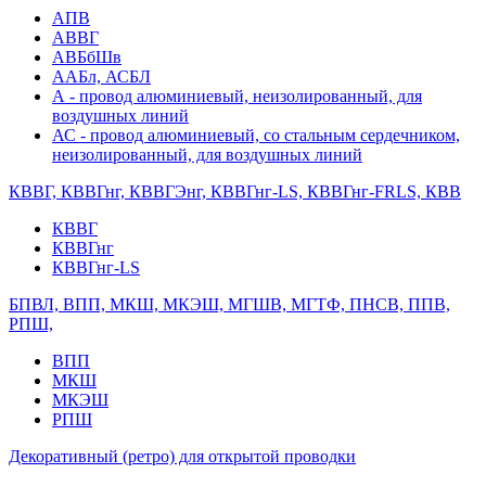
АПВ
АВВГ
АВБбШв
ААБл, АСБЛ
А - провод алюминиевый, неизолированный, для
воздушных линий
АС - провод алюминиевый, со стальным сердечником,
неизолированный, для воздушных линий
КВВГ, КВВГнг, КВВГЭнг, КВВГнг-LS, КВВГнг-FRLS, КВВ
КВВГ
КВВГнг
КВВГнг-LS
БПВЛ, ВПП, МКШ, МКЭШ, МГШВ, МГТФ, ПНСВ, ППВ,
РПШ,
ВПП
МКШ
МКЭШ
РПШ
Декоративный (ретро) для открытой проводки