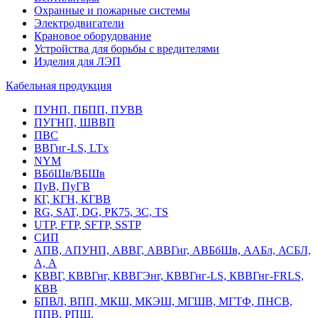
Охранные и пожарные системы
Электродвигатели
Крановое оборудование
Устройства для борьбы с вредителями
Изделия для ЛЭП
Кабельная продукция
ПУНП, ПБПП, ПУВВ
ПУГНП, ШВВП
ПВС
ВВГнг-LS, LTx
NYM
ВБбШв/ВБШв
ПуВ, ПуГВ
КГ, КГН, КГВВ
RG, SAT, DG, РК75, 3С, TS
UTP, FTP, SFTP, SSTP
СИП
АПВ, АПУНП, АВВГ, АВВГнг, АВБбШв, ААБл, АСБЛ,
А, А
КВВГ, КВВГнг, КВВГЭнг, КВВГнг-LS, КВВГнг-FRLS,
КВВ
БПВЛ, ВПП, МКШ, МКЭШ, МГШВ, МГТФ, ПНСВ,
ППВ, РПШ,