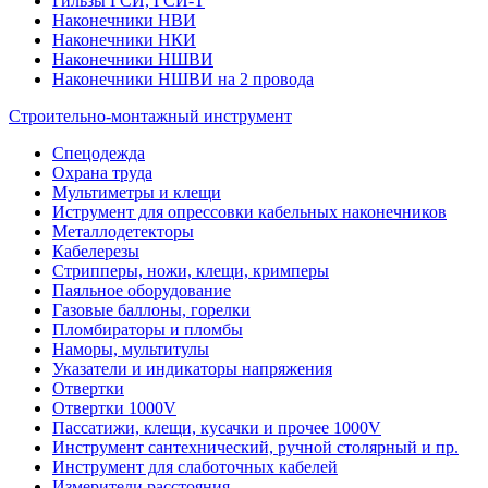
Гильзы ГСИ, ГСИ-Т
Наконечники НВИ
Наконечники НКИ
Наконечники НШВИ
Наконечники НШВИ на 2 провода
Строительно-монтажный инструмент
Спецодежда
Охрана труда
Мультиметры и клещи
Иструмент для опрессовки кабельных наконечников
Металлодетекторы
Кабелерезы
Стрипперы, ножи, клещи, кримперы
Паяльное оборудование
Газовые баллоны, горелки
Пломбираторы и пломбы
Наморы, мультитулы
Указатели и индикаторы напряжения
Отвертки
Отвертки 1000V
Пассатижи, клещи, кусачки и прочее 1000V
Инструмент сантехнический, ручной столярный и пр.
Инструмент для слаботочных кабелей
Измерители расстояния