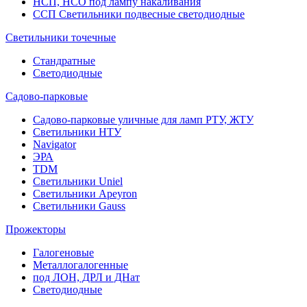
НСП, НСО под лампу накаливания
ССП Светильники подвесные светодиодные
Светильники точечные
Стандратные
Светодиодные
Садово-парковые
Садово-парковые уличные для ламп РТУ, ЖТУ
Светильники НТУ
Navigator
ЭРА
TDM
Светильники Uniel
Светильники Apeyron
Светильники Gauss
Прожекторы
Галогеновые
Металлогалогенные
под ЛОН, ДРЛ и ДНат
Светодиодные