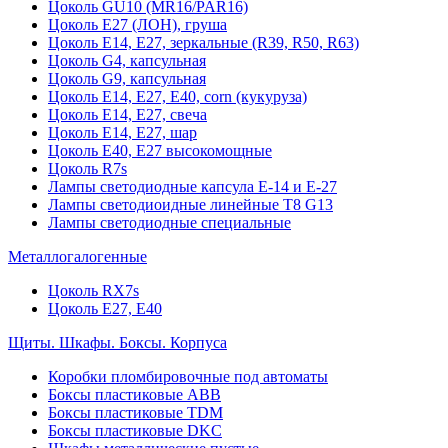
Цоколь GU10 (MR16/PAR16)
Цоколь Е27 (ЛОН), груша
Цоколь Е14, Е27, зеркальные (R39, R50, R63)
Цоколь G4, капсульная
Цоколь G9, капсульная
Цоколь Е14, Е27, Е40, corn (кукуруза)
Цоколь Е14, Е27, свеча
Цоколь Е14, Е27, шар
Цоколь Е40, Е27 высокомощные
Цоколь R7s
Лампы светодиодные капсула Е-14 и Е-27
Лампы светодиоидные линейные T8 G13
Лампы светодиодные специальные
Металлогалогенные
Цоколь RX7s
Цоколь Е27, E40
Щиты. Шкафы. Боксы. Корпуса
Коробки пломбировочные под автоматы
Боксы пластиковые ABB
Боксы пластиковые TDM
Боксы пластиковые DKC