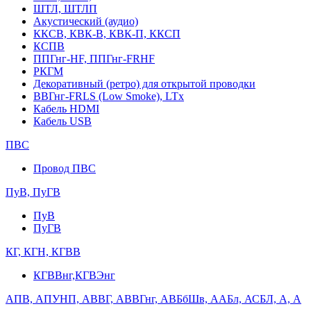
ШТЛ, ШТЛП
Акустический (аудио)
ККСВ, КВК-В, КВК-П, ККСП
КСПВ
ППГнг-HF, ППГнг-FRHF
РКГМ
Декоративный (ретро) для открытой проводки
ВВГнг-FRLS (Low Smoke), LTx
Кабель HDMI
Кабель USB
ПВС
Провод ПВС
ПуВ, ПуГВ
ПуВ
ПуГВ
КГ, КГН, КГВВ
КГВВнг,КГВЭнг
АПВ, АПУНП, АВВГ, АВВГнг, АВБбШв, ААБл, АСБЛ, А, А