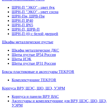
ЩРН-П "ЭКО" - цвет бук
ЩРН-П "ЭКО" - цвет сосна
ЩРН-Пм, ЩРВ-Пм
ЩРН-П IP40
ЩРН-П IP65
ЩРН-П, ЩРВ-П
ЩРН-П (б) с белой дверцей
Шкафы металлические пустые
Шкафы металлические ДКС
Щиты пустые IP54 Россия
Щиты ИЭК
Щиты пустые IP31 Россия
Боксы пластиковые и аксессуары TEKFOR
Комплектующие TEKFOR
Корпуса ВРУ, ШЭС, ЩО, ЩЭ, УЭРМ
Корпуса и панели ВРУ ВАС
Аксессуары и комплектующие для ВРУ, ШЭС, ЩО, ЩЭ,
УЭРМ