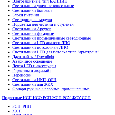
Влагозащитные, тип БАННИК
Светильники уличные консольные
Светильники бытовые
Блоки питания
Светодиодные модули
Подсветка для лестниц и ступеней
Светильники Apeyron
Светильники фасадные
Светильники промышленные светодиодные
Светильники LED аналоги ЛПО
Светильники потолочные ЛПО
Светильники LED для потолка типа "армстронг"
Даунтлайты / Downlight
Аварийное освещение
Лента LED и аксессуары
Гирлянды и дюралайт
Переноски
Светильники НКП, ОБН
Светильники для ЖКХ
Фонари ручные, налобные, промышленные
Подвесные НСП НСО РСП ЖСП РСУ ЖСУ ССП
РСП, РПП
ЖСП