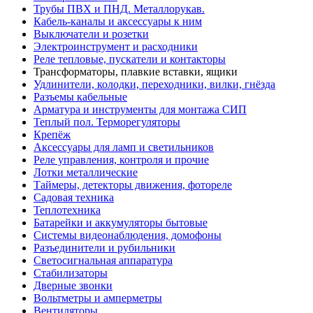
Трубы ПВХ и ПНД. Металлорукав.
Кабель-каналы и аксессуары к ним
Выключатели и розетки
Электроинструмент и расходники
Реле тепловые, пускатели и контакторы
Трансформаторы, плавкие вставки, ящики
Удлинители, колодки, переходники, вилки, гнёзда
Разъемы кабельные
Арматура и инструменты для монтажа СИП
Теплый пол. Терморегуляторы
Крепёж
Аксессуары для ламп и светильников
Реле управления, контроля и прочие
Лотки металлические
Таймеры, детекторы движения, фотореле
Садовая техника
Теплотехника
Батарейки и аккумуляторы бытовые
Системы видеонаблюдения, домофоны
Разъединители и рубильники
Светосигнальная аппаратура
Стабилизаторы
Дверные звонки
Вольтметры и амперметры
Вентиляторы