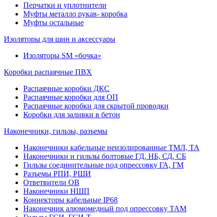
Перчатки и уплотнители
Муфты металло рукав- коробка
Муфты остальные
Изоляторы для шин и аксессуары
Изоляторы SM «бочка»
Коробки распаячные ПВХ
Распаячные коробки ДКС
Распаячные коробки для ОП
Распаячные коробки для скрытой проводки
Коробки для заливки в бетон
Наконечники, гильзы, разъемы
Наконечники кабельные неизолированные ТМЛ, ТА
Наконечники и гильзы болтовые ГД, НБ, СД, СБ
Гильзы соединительные под опрессовку ГА, ГМ
Разъемы РПИ, РШИ
Ответвители ОВ
Наконечники НШП
Коннекторы кабельные IP68
Наконечник алюмомедный под опрессовку ТАМ