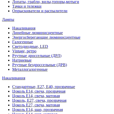
Лопаты, грабли, вилы,топоры,мотыги
Тачки и тележки
Опрыскиватели и распылители
Лампы
Накаливания
Линейные люминисцентные
Энергосберегающие люминисцентные
Галогенные
Светодиодные, LED
Vintage, ретро
Ртутные дроссельные (ДРЛ)
Натриевые
Ртутные бездроссельные (ДРВ)
Металлогалогенные
Накаливания
Стандартные, Е27, Е40, прозрачные
Цоколь Е14, свеча, прозрачная
Цоколь Е14, свеча, матовая
Цоколь, Е27, свеча, прозрачная
Цоколь Е27, свеча, матовая
Цоколь Е14, шар, прозрачная