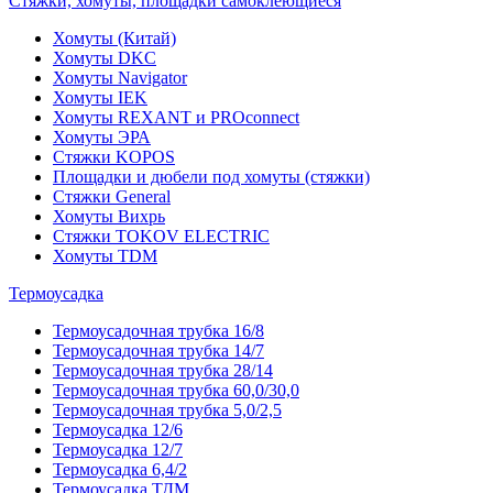
Стяжки, хомуты, площадки самоклеющиеся
Хомуты (Китай)
Хомуты DKC
Хомуты Navigator
Хомуты IEK
Хомуты REXANT и PROconnect
Хомуты ЭРА
Стяжки KOPOS
Площадки и дюбели под хомуты (стяжки)
Стяжки General
Хомуты Вихрь
Стяжки TOKOV ELECTRIC
Хомуты TDM
Термоусадка
Термоусадочная трубка 16/8
Термоусадочная трубка 14/7
Термоусадочная трубка 28/14
Термоусадочная трубка 60,0/30,0
Термоусадочная трубка 5,0/2,5
Термоусадка 12/6
Термоусадка 12/7
Термоусадка 6,4/2
Термоусадка ТДМ