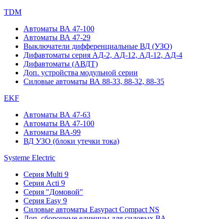
TDM
Автоматы ВА 47-100
Автоматы ВА 47-29
Выключатели дифференциальные ВД (УЗО)
Дифавтоматы серия АД-2, АД-12, АД-12, АД-4
Дифавтоматы (АВДТ)
Доп. устройства модульной серии
Силовые автоматы ВА 88-33, 88-32, 88-35
EKF
Автоматы ВА 47-63
Автоматы ВА 47-100
Автоматы ВА-99
ВД УЗО (блоки утечки тока)
Systeme Electric
Серия Multi 9
Серия Acti 9
Серия "Домовой"
Серия Easy 9
Силовые автоматы Easypact Compact NS
Доп. сборочные единицы для силовых ВА