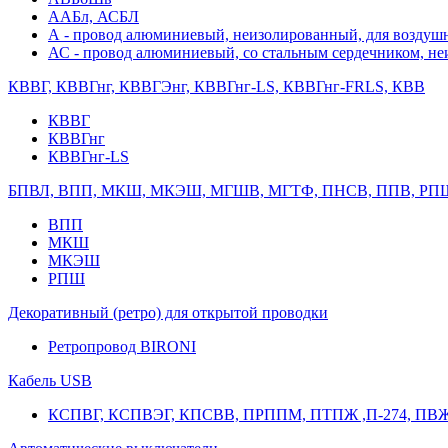
ААБл, АСБЛ
А - провод алюминиевый, неизолированный, для возду
АС - провод алюминиевый, со стальным сердечником, н
КВВГ, КВВГнг, КВВГЭнг, КВВГнг-LS, КВВГнг-FRLS, КВВ
КВВГ
КВВГнг
КВВГнг-LS
БПВЛ, ВПП, МКШ, МКЭШ, МГШВ, МГТФ, ПНСВ, ППВ, РП
ВПП
МКШ
МКЭШ
РПШ
Декоративный (ретро) для открытой проводки
Ретропровод BIRONI
Кабель USB
КСПВГ, КСПВЭГ, КПСВВ, ПРППМ, ПТПЖ ,П-274, ПВ