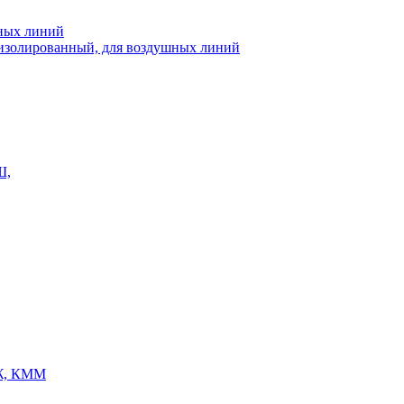
шных линий
еизолированный, для воздушных линий
Ш,
Ж, КММ