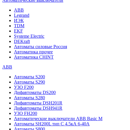
Автоматические выключатели
ABB
Legrand
ИЭК
TDM
EKF
Systeme Electric
DEKraft
Автоматы силовые Россия
Автоматика прочее
Автоматика CHINT
ABB
Автоматы S200
Автоматы S290
УЗО F200
Дифавтоматы DS200
Автоматы S280
Дифавтоматы DSH201R
Дифавтоматы DSH941R
УЗО FH200
Автоматические выключатели ABB Basic M
Автоматы SH200L тип С 4.5кА 6-40А
Автоматы S800