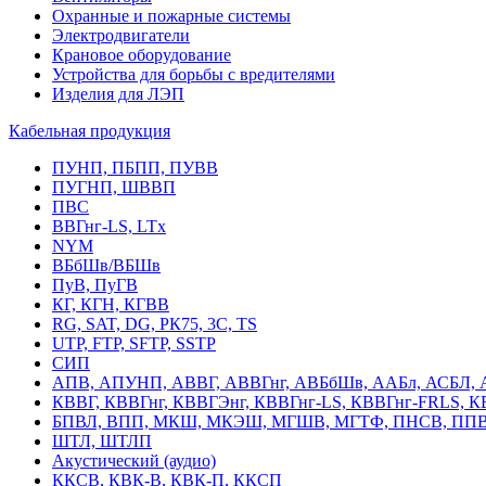
Охранные и пожарные системы
Электродвигатели
Крановое оборудование
Устройства для борьбы с вредителями
Изделия для ЛЭП
Кабельная продукция
ПУНП, ПБПП, ПУВВ
ПУГНП, ШВВП
ПВС
ВВГнг-LS, LTx
NYM
ВБбШв/ВБШв
ПуВ, ПуГВ
КГ, КГН, КГВВ
RG, SAT, DG, РК75, 3С, TS
UTP, FTP, SFTP, SSTP
СИП
АПВ, АПУНП, АВВГ, АВВГнг, АВБбШв, ААБл, АСБЛ, 
КВВГ, КВВГнг, КВВГЭнг, КВВГнг-LS, КВВГнг-FRLS, 
БПВЛ, ВПП, МКШ, МКЭШ, МГШВ, МГТФ, ПНСВ, ППВ
ШТЛ, ШТЛП
Акустический (аудио)
ККСВ, КВК-В, КВК-П, ККСП