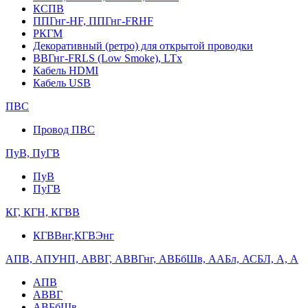
КСПВ
ППГнг-HF, ППГнг-FRHF
РКГМ
Декоративный (ретро) для открытой проводки
ВВГнг-FRLS (Low Smoke), LTx
Кабель HDMI
Кабель USB
ПВС
Провод ПВС
ПуВ, ПуГВ
ПуВ
ПуГВ
КГ, КГН, КГВВ
КГВВнг,КГВЭнг
АПВ, АПУНП, АВВГ, АВВГнг, АВБбШв, ААБл, АСБЛ, А, А
АПВ
АВВГ
АВБбШв