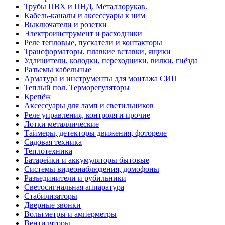
Трубы ПВХ и ПНД. Металлорукав.
Кабель-каналы и аксессуары к ним
Выключатели и розетки
Электроинструмент и расходники
Реле тепловые, пускатели и контакторы
Трансформаторы, плавкие вставки, ящики
Удлинители, колодки, переходники, вилки, гнёзда
Разъемы кабельные
Арматура и инструменты для монтажа СИП
Теплый пол. Терморегуляторы
Крепёж
Аксессуары для ламп и светильников
Реле управления, контроля и прочие
Лотки металлические
Таймеры, детекторы движения, фотореле
Садовая техника
Теплотехника
Батарейки и аккумуляторы бытовые
Системы видеонаблюдения, домофоны
Разъединители и рубильники
Светосигнальная аппаратура
Стабилизаторы
Дверные звонки
Вольтметры и амперметры
Вентиляторы