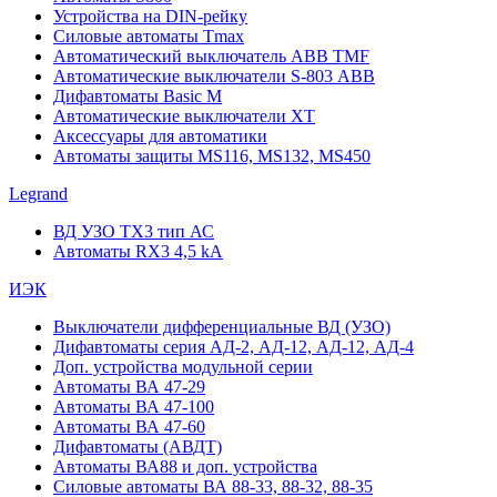
Устройства на DIN-рейку
Силовые автоматы Tmax
Автоматический выключатель ABB TMF
Автоматические выключатели S-803 АВВ
Дифавтоматы Basic M
Автоматические выключатели XT
Аксессуары для автоматики
Автоматы защиты MS116, MS132, MS450
Legrand
ВД УЗО TX3 тип АС
Автоматы RX3 4,5 kA
ИЭК
Выключатели дифференциальные ВД (УЗО)
Дифавтоматы серия АД-2, АД-12, АД-12, АД-4
Доп. устройства модульной серии
Автоматы ВА 47-29
Автоматы ВА 47-100
Автоматы ВА 47-60
Дифавтоматы (АВДТ)
Автоматы ВА88 и доп. устройства
Силовые автоматы ВА 88-33, 88-32, 88-35