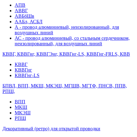
АПВ
АВВГ
АВБбШв
ААБл, АСБЛ
А - провод алюминиевый, неизолированный, для
воздушных линий
АС - провод алюминиевый, со стальным сердечником,
неизолированный, для воздушных линий
КВВГ, КВВГнг, КВВГЭнг, КВВГнг-LS, КВВГнг-FRLS, КВВ
КВВГ
КВВГнг
КВВГнг-LS
БПВЛ, ВПП, МКШ, МКЭШ, МГШВ, МГТФ, ПНСВ, ППВ,
РПШ,
ВПП
МКШ
МКЭШ
РПШ
Декоративный (ретро) для открытой проводки