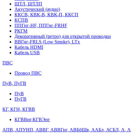
ШТЛ, ШТЛП
Акустический (аудио)
ККСВ, КВК-В, КВК-П, ККСП
КСПВ
ППГнг-HF, ППГнг-FRHF
РКГМ
Декоративный (ретро) для открытой проводки
ВВГнг-FRLS (Low Smoke), LTx
Кабель HDMI
Кабель USB
ПВС
Провод ПВС
ПуВ, ПуГВ
ПуВ
ПуГВ
КГ, КГН, КГВВ
КГВВнг,КГВЭнг
АПВ, АПУНП, АВВГ, АВВГнг, АВБбШв, ААБл, АСБЛ, А, А