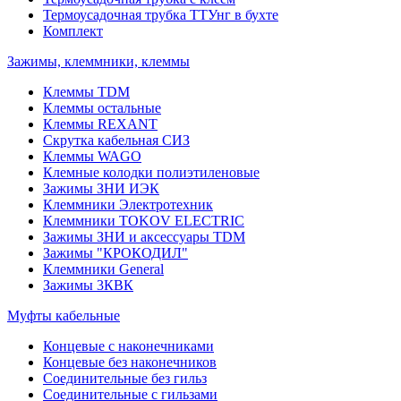
Термоусадочная трубка ТТУнг в бухте
Комплект
Зажимы, клеммники, клеммы
Клеммы TDM
Клеммы остальные
Клеммы REXANT
Скрутка кабельная СИЗ
Клеммы WAGO
Клемные колодки полиэтиленовые
Зажимы ЗНИ ИЭК
Клеммники Электротехник
Клеммники TOKOV ELECTRIC
Зажимы ЗНИ и аксессуары TDM
Зажимы "КРОКОДИЛ"
Клеммники General
Зажимы 3КВК
Муфты кабельные
Концевые с наконечниками
Концевые без наконечников
Соединительные без гильз
Соединительные с гильзами