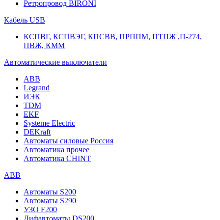
Ретропровод BIRONI
Кабель USB
КСПВГ, КСПВЭГ, КПСВВ, ПРППМ, ПТПЖ ,П-274,
ПВЖ, КММ
Автоматические выключатели
ABB
Legrand
ИЭК
TDM
EKF
Systeme Electric
DEKraft
Автоматы силовые Россия
Автоматика прочее
Автоматика CHINT
ABB
Автоматы S200
Автоматы S290
УЗО F200
Дифавтоматы DS200