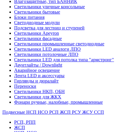
Влагозащитные, тип БАННИК
Светильники уличные консольные
Светильники бытовые
Блоки питания
Светодиодные модули
Подсветка для лестниц и ступеней
Светильники Apeyron
Светильники фасадные
Светильники промышленные светодиодные
Светильники LED аналоги ЛПО
Светильники потолочные ЛПО
Светильники LED для потолка типа "армстронг"
Даунтлайты / Downlight
Аварийное освещение
Лента LED и аксессуары
Гирлянды и дюралайт
Переноски
Светильники НКП, ОБН
Светильники для ЖКХ
Фонари ручные, налобные, промышленные
Подвесные НСП НСО РСП ЖСП РСУ ЖСУ ССП
РСП, РПП
ЖСП