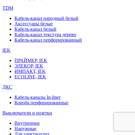
TDM
Кабель-канал народный белый
Аксессуары белые
Кабель-канал белый
Кабель-канал текстура дерево
Кабель-канал перфорированный
IEK
ПРАЙМЕР, IEK
ЭЛЕКОР, IEK
ИМПАКТ, IEK
ECOLINE, IEK
ДКС
Кабель-каналы In-liner
Короба перфорированные
Выключатели и розетки
Внутренние
Наружные
Для электроплит