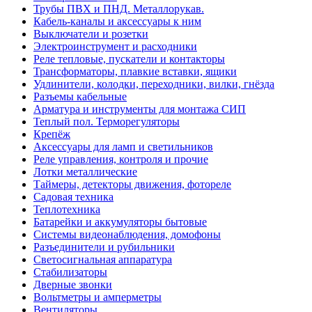
Трубы ПВХ и ПНД. Металлорукав.
Кабель-каналы и аксессуары к ним
Выключатели и розетки
Электроинструмент и расходники
Реле тепловые, пускатели и контакторы
Трансформаторы, плавкие вставки, ящики
Удлинители, колодки, переходники, вилки, гнёзда
Разъемы кабельные
Арматура и инструменты для монтажа СИП
Теплый пол. Терморегуляторы
Крепёж
Аксессуары для ламп и светильников
Реле управления, контроля и прочие
Лотки металлические
Таймеры, детекторы движения, фотореле
Садовая техника
Теплотехника
Батарейки и аккумуляторы бытовые
Системы видеонаблюдения, домофоны
Разъединители и рубильники
Светосигнальная аппаратура
Стабилизаторы
Дверные звонки
Вольтметры и амперметры
Вентиляторы