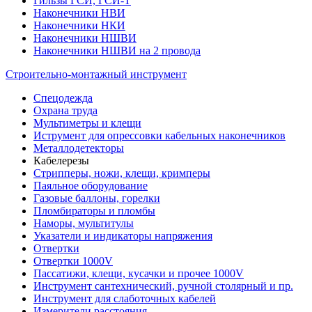
Гильзы ГСИ, ГСИ-Т
Наконечники НВИ
Наконечники НКИ
Наконечники НШВИ
Наконечники НШВИ на 2 провода
Строительно-монтажный инструмент
Спецодежда
Охрана труда
Мультиметры и клещи
Иструмент для опрессовки кабельных наконечников
Металлодетекторы
Кабелерезы
Стрипперы, ножи, клещи, кримперы
Паяльное оборудование
Газовые баллоны, горелки
Пломбираторы и пломбы
Наморы, мультитулы
Указатели и индикаторы напряжения
Отвертки
Отвертки 1000V
Пассатижи, клещи, кусачки и прочее 1000V
Инструмент сантехнический, ручной столярный и пр.
Инструмент для слаботочных кабелей
Измерители расстояния