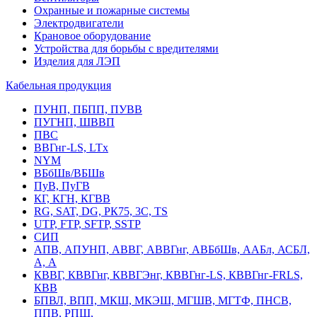
Охранные и пожарные системы
Электродвигатели
Крановое оборудование
Устройства для борьбы с вредителями
Изделия для ЛЭП
Кабельная продукция
ПУНП, ПБПП, ПУВВ
ПУГНП, ШВВП
ПВС
ВВГнг-LS, LTx
NYM
ВБбШв/ВБШв
ПуВ, ПуГВ
КГ, КГН, КГВВ
RG, SAT, DG, РК75, 3С, TS
UTP, FTP, SFTP, SSTP
СИП
АПВ, АПУНП, АВВГ, АВВГнг, АВБбШв, ААБл, АСБЛ,
А, А
КВВГ, КВВГнг, КВВГЭнг, КВВГнг-LS, КВВГнг-FRLS,
КВВ
БПВЛ, ВПП, МКШ, МКЭШ, МГШВ, МГТФ, ПНСВ,
ППВ, РПШ,