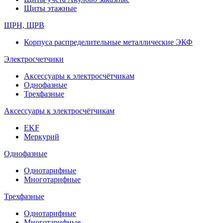
Щиты этажные
ЩРН, ЩРВ
Корпуса распределительные металлические ЭКФ
Электросчетчики
Аксессуары к электросчётчикам
Однофазные
Трехфазные
Аксессуары к электросчётчикам
EKF
Меркурий
Однофазные
Однотарифные
Многотарифные
Трехфазные
Однотарифные
Многотарифные