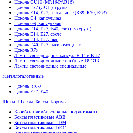
Цоколь GU10 (MR16/PAR16)
Цоколь Е27 (ЛОН), груша
Цоколь Е14, Е27, зеркальные (R39, R50, R63)
Цоколь G4, капсульная
Цоколь G9, капсульная
Цоколь Е14, Е27, Е40, corn (кукуруза)
Цоколь Е14, Е27, свеча
Цоколь Е14, Е27, шар
Цоколь Е40, Е27 высокомощные
Цоколь R7s
Лампы светодиодные капсула Е-14 и Е-27
Лампы светодиоидные линейные T8 G13
Лампы светодиодные специальные
Металлогалогенные
Цоколь RX7s
Цоколь Е27, E40
Щиты. Шкафы. Боксы. Корпуса
Коробки пломбировочные под автоматы
Боксы пластиковые ABB
Боксы пластиковые TDM
Боксы пластиковые DKC