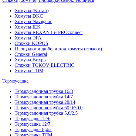
Стяжки, хомуты, площадки самоклеющиеся
Хомуты (Китай)
Хомуты DKC
Хомуты Navigator
Хомуты IEK
Хомуты REXANT и PROconnect
Хомуты ЭРА
Стяжки KOPOS
Площадки и дюбели под хомуты (стяжки)
Стяжки General
Хомуты Вихрь
Стяжки TOKOV ELECTRIC
Хомуты TDM
Термоусадка
Термоусадочная трубка 16/8
Термоусадочная трубка 14/7
Термоусадочная трубка 28/14
Термоусадочная трубка 60,0/30,0
Термоусадочная трубка 5,0/2,5
Термоусадка 12/6
Термоусадка 12/7
Термоусадка 6,4/2
Термоусадка ТДМ