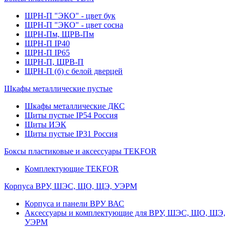
ЩРН-П "ЭКО" - цвет бук
ЩРН-П "ЭКО" - цвет сосна
ЩРН-Пм, ЩРВ-Пм
ЩРН-П IP40
ЩРН-П IP65
ЩРН-П, ЩРВ-П
ЩРН-П (б) с белой дверцей
Шкафы металлические пустые
Шкафы металлические ДКС
Щиты пустые IP54 Россия
Щиты ИЭК
Щиты пустые IP31 Россия
Боксы пластиковые и аксессуары TEKFOR
Комплектующие TEKFOR
Корпуса ВРУ, ШЭС, ЩО, ЩЭ, УЭРМ
Корпуса и панели ВРУ ВАС
Аксессуары и комплектующие для ВРУ, ШЭС, ЩО, ЩЭ,
УЭРМ