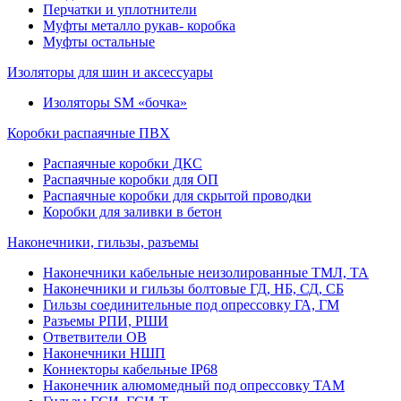
Перчатки и уплотнители
Муфты металло рукав- коробка
Муфты остальные
Изоляторы для шин и аксессуары
Изоляторы SM «бочка»
Коробки распаячные ПВХ
Распаячные коробки ДКС
Распаячные коробки для ОП
Распаячные коробки для скрытой проводки
Коробки для заливки в бетон
Наконечники, гильзы, разъемы
Наконечники кабельные неизолированные ТМЛ, ТА
Наконечники и гильзы болтовые ГД, НБ, СД, СБ
Гильзы соединительные под опрессовку ГА, ГМ
Разъемы РПИ, РШИ
Ответвители ОВ
Наконечники НШП
Коннекторы кабельные IP68
Наконечник алюмомедный под опрессовку ТАМ