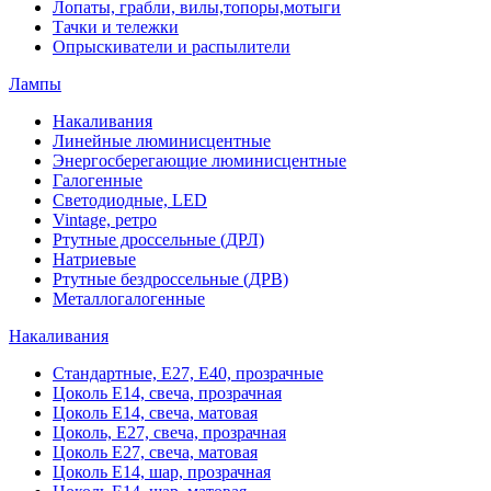
Лопаты, грабли, вилы,топоры,мотыги
Тачки и тележки
Опрыскиватели и распылители
Лампы
Накаливания
Линейные люминисцентные
Энергосберегающие люминисцентные
Галогенные
Светодиодные, LED
Vintage, ретро
Ртутные дроссельные (ДРЛ)
Натриевые
Ртутные бездроссельные (ДРВ)
Металлогалогенные
Накаливания
Стандартные, Е27, Е40, прозрачные
Цоколь Е14, свеча, прозрачная
Цоколь Е14, свеча, матовая
Цоколь, Е27, свеча, прозрачная
Цоколь Е27, свеча, матовая
Цоколь Е14, шар, прозрачная