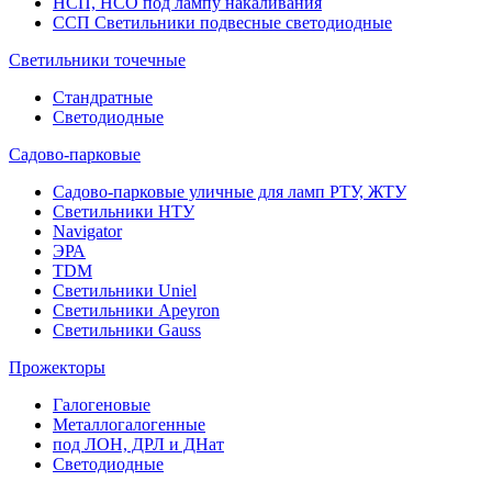
НСП, НСО под лампу накаливания
ССП Светильники подвесные светодиодные
Светильники точечные
Стандратные
Светодиодные
Садово-парковые
Садово-парковые уличные для ламп РТУ, ЖТУ
Светильники НТУ
Navigator
ЭРА
TDM
Светильники Uniel
Светильники Apeyron
Светильники Gauss
Прожекторы
Галогеновые
Металлогалогенные
под ЛОН, ДРЛ и ДНат
Светодиодные