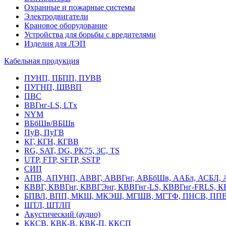
Охранные и пожарные системы
Электродвигатели
Крановое оборудование
Устройства для борьбы с вредителями
Изделия для ЛЭП
Кабельная продукция
ПУНП, ПБПП, ПУВВ
ПУГНП, ШВВП
ПВС
ВВГнг-LS, LTx
NYM
ВБбШв/ВБШв
ПуВ, ПуГВ
КГ, КГН, КГВВ
RG, SAT, DG, РК75, 3С, TS
UTP, FTP, SFTP, SSTP
СИП
АПВ, АПУНП, АВВГ, АВВГнг, АВБбШв, ААБл, АСБЛ, 
КВВГ, КВВГнг, КВВГЭнг, КВВГнг-LS, КВВГнг-FRLS, 
БПВЛ, ВПП, МКШ, МКЭШ, МГШВ, МГТФ, ПНСВ, ППВ
ШТЛ, ШТЛП
Акустический (аудио)
ККСВ, КВК-В, КВК-П, ККСП