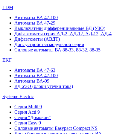
TDM
Автоматы ВА 47-100
Автоматы ВА 47-29
Выключатели дифференциальные ВД (УЗО)
Дифавтоматы серия АД-2, АД-12, АД-12, АД-4
Дифавтоматы (АВДТ)
Доп. устройства модульной серии
Силовые автоматы ВА 88-33, 88-32, 88-35
EKF
Автоматы ВА 47-63
Автоматы ВА 47-100
Автоматы ВА-99
ВД УЗО (блоки утечки тока)
Systeme Electric
Серия Multi 9
Серия Acti 9
Серия "Домовой"
Серия Easy 9
Силовые автоматы Easypact Compact NS
Доп. сборочные единицы для силовых ВА