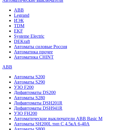
Автоматические выключатели
ABB
Legrand
ИЭК
TDM
EKF
Systeme Electric
DEKraft
Автоматы силовые Россия
Автоматика прочее
Автоматика CHINT
ABB
Автоматы S200
Автоматы S290
УЗО F200
Дифавтоматы DS200
Автоматы S280
Дифавтоматы DSH201R
Дифавтоматы DSH941R
УЗО FH200
Автоматические выключатели ABB Basic M
Автоматы SH200L тип С 4.5кА 6-40А
Автоматы S800