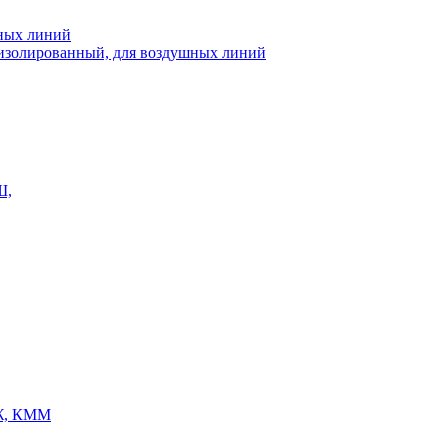
шных линий
еизолированный, для воздушных линий
Ш,
Ж, КММ