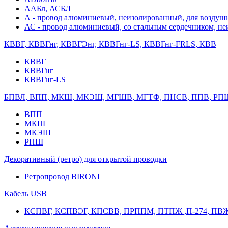
ААБл, АСБЛ
А - провод алюминиевый, неизолированный, для возду
АС - провод алюминиевый, со стальным сердечником, н
КВВГ, КВВГнг, КВВГЭнг, КВВГнг-LS, КВВГнг-FRLS, КВВ
КВВГ
КВВГнг
КВВГнг-LS
БПВЛ, ВПП, МКШ, МКЭШ, МГШВ, МГТФ, ПНСВ, ППВ, РП
ВПП
МКШ
МКЭШ
РПШ
Декоративный (ретро) для открытой проводки
Ретропровод BIRONI
Кабель USB
КСПВГ, КСПВЭГ, КПСВВ, ПРППМ, ПТПЖ ,П-274, ПВ