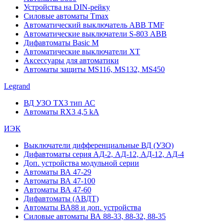
Устройства на DIN-рейку
Силовые автоматы Tmax
Автоматический выключатель ABB TMF
Автоматические выключатели S-803 АВВ
Дифавтоматы Basic M
Автоматические выключатели XT
Аксессуары для автоматики
Автоматы защиты MS116, MS132, MS450
Legrand
ВД УЗО TX3 тип АС
Автоматы RX3 4,5 kA
ИЭК
Выключатели дифференциальные ВД (УЗО)
Дифавтоматы серия АД-2, АД-12, АД-12, АД-4
Доп. устройства модульной серии
Автоматы ВА 47-29
Автоматы ВА 47-100
Автоматы ВА 47-60
Дифавтоматы (АВДТ)
Автоматы ВА88 и доп. устройства
Силовые автоматы ВА 88-33, 88-32, 88-35