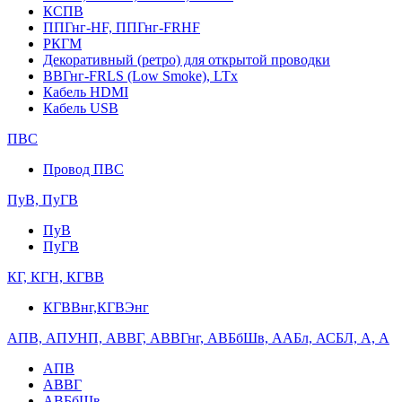
КСПВ
ППГнг-HF, ППГнг-FRHF
РКГМ
Декоративный (ретро) для открытой проводки
ВВГнг-FRLS (Low Smoke), LTx
Кабель HDMI
Кабель USB
ПВС
Провод ПВС
ПуВ, ПуГВ
ПуВ
ПуГВ
КГ, КГН, КГВВ
КГВВнг,КГВЭнг
АПВ, АПУНП, АВВГ, АВВГнг, АВБбШв, ААБл, АСБЛ, А, А
АПВ
АВВГ
АВБбШв