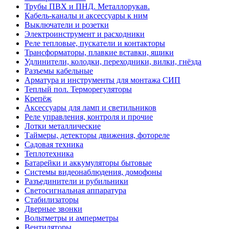
Трубы ПВХ и ПНД. Металлорукав.
Кабель-каналы и аксессуары к ним
Выключатели и розетки
Электроинструмент и расходники
Реле тепловые, пускатели и контакторы
Трансформаторы, плавкие вставки, ящики
Удлинители, колодки, переходники, вилки, гнёзда
Разъемы кабельные
Арматура и инструменты для монтажа СИП
Теплый пол. Терморегуляторы
Крепёж
Аксессуары для ламп и светильников
Реле управления, контроля и прочие
Лотки металлические
Таймеры, детекторы движения, фотореле
Садовая техника
Теплотехника
Батарейки и аккумуляторы бытовые
Системы видеонаблюдения, домофоны
Разъединители и рубильники
Светосигнальная аппаратура
Стабилизаторы
Дверные звонки
Вольтметры и амперметры
Вентиляторы