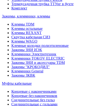
Термоусадочная трубка ТТУнг в бухте
Комплект
Зажимы, клеммники, клеммы
Клеммы TDM
Клеммы остальные
Клеммы REXANT
Скрутка кабельная СИЗ
Клеммы WAGO
Клемные колодки полиэтиленовые
Зажимы ЗНИ ИЭК
Клеммники Электротехник
Клеммники TOKOV ELECTRIC
Зажимы ЗНИ и аксессуары TDM
Зажимы "КРОКОДИЛ"
Клеммники General
Зажимы 3КВК
Муфты кабельные
Концевые с наконечниками
Концевые без наконечников
Соединительные без гильз
Соединительные с гильзами