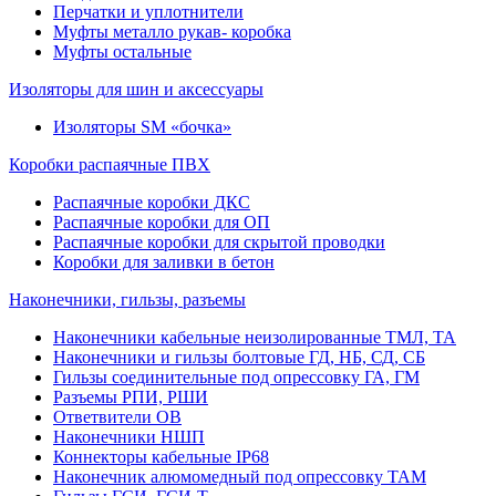
Перчатки и уплотнители
Муфты металло рукав- коробка
Муфты остальные
Изоляторы для шин и аксессуары
Изоляторы SM «бочка»
Коробки распаячные ПВХ
Распаячные коробки ДКС
Распаячные коробки для ОП
Распаячные коробки для скрытой проводки
Коробки для заливки в бетон
Наконечники, гильзы, разъемы
Наконечники кабельные неизолированные ТМЛ, ТА
Наконечники и гильзы болтовые ГД, НБ, СД, СБ
Гильзы соединительные под опрессовку ГА, ГМ
Разъемы РПИ, РШИ
Ответвители ОВ
Наконечники НШП
Коннекторы кабельные IP68
Наконечник алюмомедный под опрессовку ТАМ