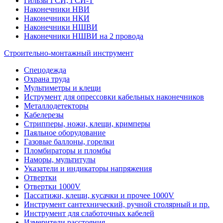
Гильзы ГСИ, ГСИ-Т
Наконечники НВИ
Наконечники НКИ
Наконечники НШВИ
Наконечники НШВИ на 2 провода
Строительно-монтажный инструмент
Спецодежда
Охрана труда
Мультиметры и клещи
Иструмент для опрессовки кабельных наконечников
Металлодетекторы
Кабелерезы
Стрипперы, ножи, клещи, кримперы
Паяльное оборудование
Газовые баллоны, горелки
Пломбираторы и пломбы
Наморы, мультитулы
Указатели и индикаторы напряжения
Отвертки
Отвертки 1000V
Пассатижи, клещи, кусачки и прочее 1000V
Инструмент сантехнический, ручной столярный и пр.
Инструмент для слаботочных кабелей
Измерители расстояния