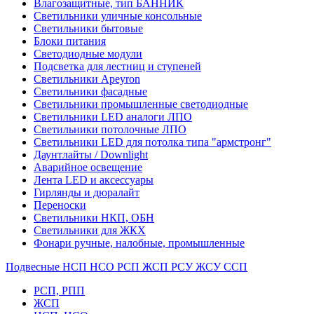
Влагозащитные, тип БАННИК
Светильники уличные консольные
Светильники бытовые
Блоки питания
Светодиодные модули
Подсветка для лестниц и ступеней
Светильники Apeyron
Светильники фасадные
Светильники промышленные светодиодные
Светильники LED аналоги ЛПО
Светильники потолочные ЛПО
Светильники LED для потолка типа "армстронг"
Даунтлайты / Downlight
Аварийное освещение
Лента LED и аксессуары
Гирлянды и дюралайт
Переноски
Светильники НКП, ОБН
Светильники для ЖКХ
Фонари ручные, налобные, промышленные
Подвесные НСП НСО РСП ЖСП РСУ ЖСУ ССП
РСП, РПП
ЖСП