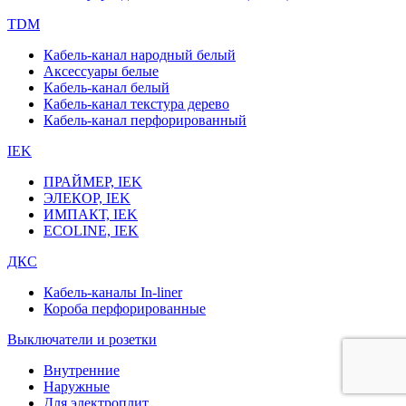
TDM
Кабель-канал народный белый
Аксессуары белые
Кабель-канал белый
Кабель-канал текстура дерево
Кабель-канал перфорированный
IEK
ПРАЙМЕР, IEK
ЭЛЕКОР, IEK
ИМПАКТ, IEK
ECOLINE, IEK
ДКС
Кабель-каналы In-liner
Короба перфорированные
Выключатели и розетки
Внутренние
Наружные
Для электроплит