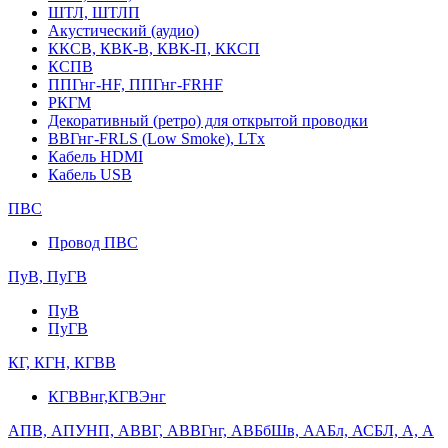
ШТЛ, ШТЛП
Акустический (аудио)
ККСВ, КВК-В, КВК-П, ККСП
КСПВ
ППГнг-HF, ППГнг-FRHF
РКГМ
Декоративный (ретро) для открытой проводки
ВВГнг-FRLS (Low Smoke), LTx
Кабель HDMI
Кабель USB
ПВС
Провод ПВС
ПуВ, ПуГВ
ПуВ
ПуГВ
КГ, КГН, КГВВ
КГВВнг,КГВЭнг
АПВ, АПУНП, АВВГ, АВВГнг, АВБбШв, ААБл, АСБЛ, А, А