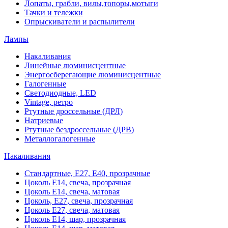
Лопаты, грабли, вилы,топоры,мотыги
Тачки и тележки
Опрыскиватели и распылители
Лампы
Накаливания
Линейные люминисцентные
Энергосберегающие люминисцентные
Галогенные
Светодиодные, LED
Vintage, ретро
Ртутные дроссельные (ДРЛ)
Натриевые
Ртутные бездроссельные (ДРВ)
Металлогалогенные
Накаливания
Стандартные, Е27, Е40, прозрачные
Цоколь Е14, свеча, прозрачная
Цоколь Е14, свеча, матовая
Цоколь, Е27, свеча, прозрачная
Цоколь Е27, свеча, матовая
Цоколь Е14, шар, прозрачная