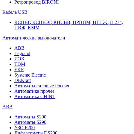
Ретропровод BIRONI
Кабель USB
КСПВГ, КСПВЭГ, КПСВВ, ПРППМ, ПТПЖ ,П-274,
ПВЖ, КММ
Автоматические выключатели
ABB
Legrand
ИЭК
TDM
EKF
Systeme Electric
DEKraft
Автоматы силовые Россия
Автоматика прочее
Автоматика CHINT
ABB
Автоматы S200
Автоматы S290
УЗО F200
Дифавтоматы DS200