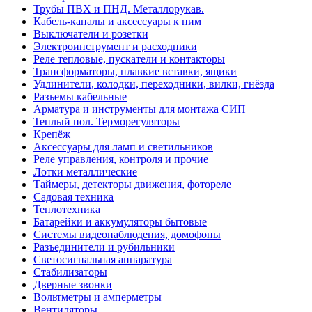
Трубы ПВХ и ПНД. Металлорукав.
Кабель-каналы и аксессуары к ним
Выключатели и розетки
Электроинструмент и расходники
Реле тепловые, пускатели и контакторы
Трансформаторы, плавкие вставки, ящики
Удлинители, колодки, переходники, вилки, гнёзда
Разъемы кабельные
Арматура и инструменты для монтажа СИП
Теплый пол. Терморегуляторы
Крепёж
Аксессуары для ламп и светильников
Реле управления, контроля и прочие
Лотки металлические
Таймеры, детекторы движения, фотореле
Садовая техника
Теплотехника
Батарейки и аккумуляторы бытовые
Системы видеонаблюдения, домофоны
Разъединители и рубильники
Светосигнальная аппаратура
Стабилизаторы
Дверные звонки
Вольтметры и амперметры
Вентиляторы