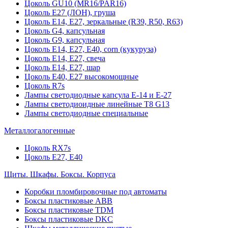
Цоколь GU10 (MR16/PAR16)
Цоколь Е27 (ЛОН), груша
Цоколь Е14, Е27, зеркальные (R39, R50, R63)
Цоколь G4, капсульная
Цоколь G9, капсульная
Цоколь Е14, Е27, Е40, corn (кукуруза)
Цоколь Е14, Е27, свеча
Цоколь Е14, Е27, шар
Цоколь Е40, Е27 высокомощные
Цоколь R7s
Лампы светодиодные капсула Е-14 и Е-27
Лампы светодиоидные линейные T8 G13
Лампы светодиодные специальные
Металлогалогенные
Цоколь RX7s
Цоколь Е27, E40
Щиты. Шкафы. Боксы. Корпуса
Коробки пломбировочные под автоматы
Боксы пластиковые ABB
Боксы пластиковые TDM
Боксы пластиковые DKC