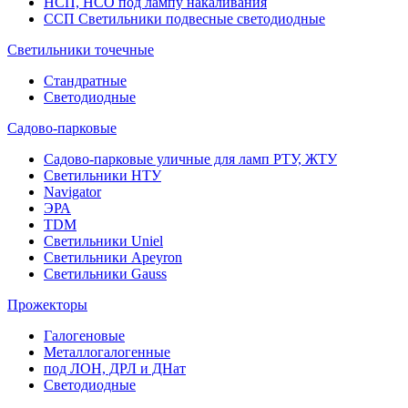
НСП, НСО под лампу накаливания
ССП Светильники подвесные светодиодные
Светильники точечные
Стандратные
Светодиодные
Садово-парковые
Садово-парковые уличные для ламп РТУ, ЖТУ
Светильники НТУ
Navigator
ЭРА
TDM
Светильники Uniel
Светильники Apeyron
Светильники Gauss
Прожекторы
Галогеновые
Металлогалогенные
под ЛОН, ДРЛ и ДНат
Светодиодные