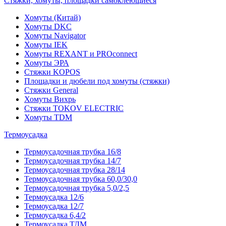
Стяжки, хомуты, площадки самоклеющиеся
Хомуты (Китай)
Хомуты DKC
Хомуты Navigator
Хомуты IEK
Хомуты REXANT и PROconnect
Хомуты ЭРА
Стяжки KOPOS
Площадки и дюбели под хомуты (стяжки)
Стяжки General
Хомуты Вихрь
Стяжки TOKOV ELECTRIC
Хомуты TDM
Термоусадка
Термоусадочная трубка 16/8
Термоусадочная трубка 14/7
Термоусадочная трубка 28/14
Термоусадочная трубка 60,0/30,0
Термоусадочная трубка 5,0/2,5
Термоусадка 12/6
Термоусадка 12/7
Термоусадка 6,4/2
Термоусадка ТДМ