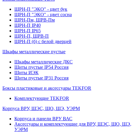
ЩРН-П "ЭКО" - цвет бук
ЩРН-П "ЭКО" - цвет сосна
ЩРН-Пм, ЩРВ-Пм
ЩРН-П IP40
ЩРН-П IP65
ЩРН-П, ЩРВ-П
ЩРН-П (б) с белой дверцей
Шкафы металлические пустые
Шкафы металлические ДКС
Щиты пустые IP54 Россия
Щиты ИЭК
Щиты пустые IP31 Россия
Боксы пластиковые и аксессуары TEKFOR
Комплектующие TEKFOR
Корпуса ВРУ, ШЭС, ЩО, ЩЭ, УЭРМ
Корпуса и панели ВРУ ВАС
Аксессуары и комплектующие для ВРУ, ШЭС, ЩО, ЩЭ,
УЭРМ