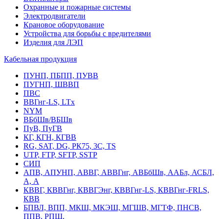
Охранные и пожарные системы
Электродвигатели
Крановое оборудование
Устройства для борьбы с вредителями
Изделия для ЛЭП
Кабельная продукция
ПУНП, ПБПП, ПУВВ
ПУГНП, ШВВП
ПВС
ВВГнг-LS, LTx
NYM
ВБбШв/ВБШв
ПуВ, ПуГВ
КГ, КГН, КГВВ
RG, SAT, DG, РК75, 3С, TS
UTP, FTP, SFTP, SSTP
СИП
АПВ, АПУНП, АВВГ, АВВГнг, АВБбШв, ААБл, АСБЛ,
А, А
КВВГ, КВВГнг, КВВГЭнг, КВВГнг-LS, КВВГнг-FRLS,
КВВ
БПВЛ, ВПП, МКШ, МКЭШ, МГШВ, МГТФ, ПНСВ,
ППВ, РПШ,