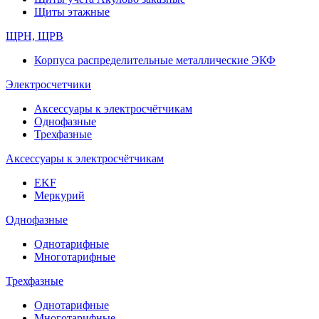
Щиты этажные
ЩРН, ЩРВ
Корпуса распределительные металлические ЭКФ
Электросчетчики
Аксессуары к электросчётчикам
Однофазные
Трехфазные
Аксессуары к электросчётчикам
EKF
Меркурий
Однофазные
Однотарифные
Многотарифные
Трехфазные
Однотарифные
Многотарифные