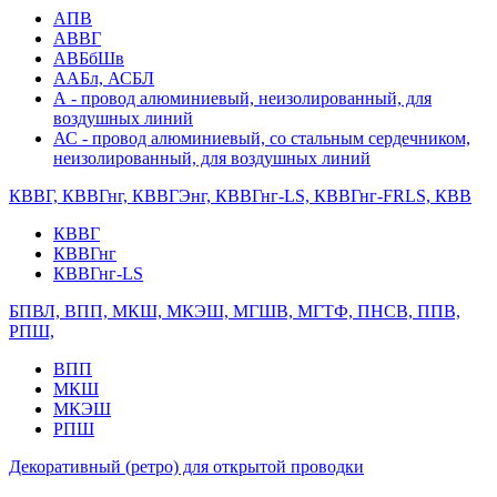
АПВ
АВВГ
АВБбШв
ААБл, АСБЛ
А - провод алюминиевый, неизолированный, для
воздушных линий
АС - провод алюминиевый, со стальным сердечником,
неизолированный, для воздушных линий
КВВГ, КВВГнг, КВВГЭнг, КВВГнг-LS, КВВГнг-FRLS, КВВ
КВВГ
КВВГнг
КВВГнг-LS
БПВЛ, ВПП, МКШ, МКЭШ, МГШВ, МГТФ, ПНСВ, ППВ,
РПШ,
ВПП
МКШ
МКЭШ
РПШ
Декоративный (ретро) для открытой проводки