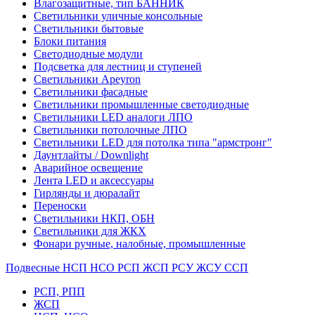
Влагозащитные, тип БАННИК
Светильники уличные консольные
Светильники бытовые
Блоки питания
Светодиодные модули
Подсветка для лестниц и ступеней
Светильники Apeyron
Светильники фасадные
Светильники промышленные светодиодные
Светильники LED аналоги ЛПО
Светильники потолочные ЛПО
Светильники LED для потолка типа "армстронг"
Даунтлайты / Downlight
Аварийное освещение
Лента LED и аксессуары
Гирлянды и дюралайт
Переноски
Светильники НКП, ОБН
Светильники для ЖКХ
Фонари ручные, налобные, промышленные
Подвесные НСП НСО РСП ЖСП РСУ ЖСУ ССП
РСП, РПП
ЖСП