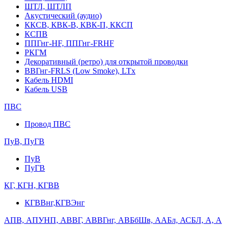
ШТЛ, ШТЛП
Акустический (аудио)
ККСВ, КВК-В, КВК-П, ККСП
КСПВ
ППГнг-HF, ППГнг-FRHF
РКГМ
Декоративный (ретро) для открытой проводки
ВВГнг-FRLS (Low Smoke), LTx
Кабель HDMI
Кабель USB
ПВС
Провод ПВС
ПуВ, ПуГВ
ПуВ
ПуГВ
КГ, КГН, КГВВ
КГВВнг,КГВЭнг
АПВ, АПУНП, АВВГ, АВВГнг, АВБбШв, ААБл, АСБЛ, А, А