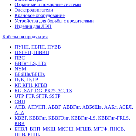
Охранные и пожарные системы
Электродвигатели
Крановое оборудование
Устройства для борьбы с вредителями
Изделия для ЛЭП
Кабельная продукция
ПУНП, ПБПП, ПУВВ
ПУГНП, ШВВП
ПВС
ВВГнг-LS, LTx
NYM
ВБбШв/ВБШв
ПуВ, ПуГВ
КГ, КГН, КГВВ
RG, SAT, DG, РК75, 3С, TS
UTP, FTP, SFTP, SSTP
СИП
АПВ, АПУНП, АВВГ, АВВГнг, АВБбШв, ААБл, АСБЛ,
А, А
КВВГ, КВВГнг, КВВГЭнг, КВВГнг-LS, КВВГнг-FRLS,
КВВ
БПВЛ, ВПП, МКШ, МКЭШ, МГШВ, МГТФ, ПНСВ,
ППВ, РПШ,