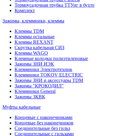
Термоусадочная трубка ТТУнг в бухте
Комплект
Зажимы, клеммники, клеммы
Клеммы TDM
Клеммы остальные
Клеммы REXANT
Скрутка кабельная СИЗ
Клеммы WAGO
Клемные колодки полиэтиленовые
Зажимы ЗНИ ИЭК
Клеммники Электротехник
Клеммники TOKOV ELECTRIC
Зажимы ЗНИ и аксессуары TDM
Зажимы "КРОКОДИЛ"
Клеммники General
Зажимы 3КВК
Муфты кабельные
Концевые с наконечниками
Концевые без наконечников
Соединительные без гильз
Соединительные с гильзами