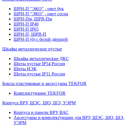
ЩРН-П "ЭКО" - цвет бук
ЩРН-П "ЭКО" - цвет сосна
ЩРН-Пм, ЩРВ-Пм
ЩРН-П IP40
ЩРН-П IP65
ЩРН-П, ЩРВ-П
ЩРН-П (б) с белой дверцей
Шкафы металлические пустые
Шкафы металлические ДКС
Щиты пустые IP54 Россия
Щиты ИЭК
Щиты пустые IP31 Россия
Боксы пластиковые и аксессуары TEKFOR
Комплектующие TEKFOR
Корпуса ВРУ, ШЭС, ЩО, ЩЭ, УЭРМ
Корпуса и панели ВРУ ВАС
Аксессуары и комплектующие для ВРУ, ШЭС, ЩО, ЩЭ,
УЭРМ