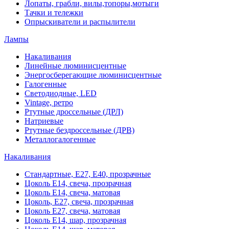
Лопаты, грабли, вилы,топоры,мотыги
Тачки и тележки
Опрыскиватели и распылители
Лампы
Накаливания
Линейные люминисцентные
Энергосберегающие люминисцентные
Галогенные
Светодиодные, LED
Vintage, ретро
Ртутные дроссельные (ДРЛ)
Натриевые
Ртутные бездроссельные (ДРВ)
Металлогалогенные
Накаливания
Стандартные, Е27, Е40, прозрачные
Цоколь Е14, свеча, прозрачная
Цоколь Е14, свеча, матовая
Цоколь, Е27, свеча, прозрачная
Цоколь Е27, свеча, матовая
Цоколь Е14, шар, прозрачная