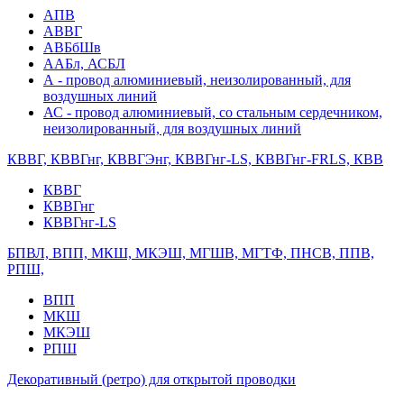
АПВ
АВВГ
АВБбШв
ААБл, АСБЛ
А - провод алюминиевый, неизолированный, для
воздушных линий
АС - провод алюминиевый, со стальным сердечником,
неизолированный, для воздушных линий
КВВГ, КВВГнг, КВВГЭнг, КВВГнг-LS, КВВГнг-FRLS, КВВ
КВВГ
КВВГнг
КВВГнг-LS
БПВЛ, ВПП, МКШ, МКЭШ, МГШВ, МГТФ, ПНСВ, ППВ,
РПШ,
ВПП
МКШ
МКЭШ
РПШ
Декоративный (ретро) для открытой проводки