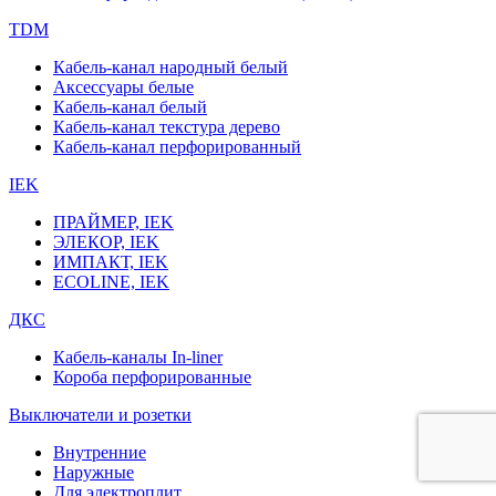
TDM
Кабель-канал народный белый
Аксессуары белые
Кабель-канал белый
Кабель-канал текстура дерево
Кабель-канал перфорированный
IEK
ПРАЙМЕР, IEK
ЭЛЕКОР, IEK
ИМПАКТ, IEK
ECOLINE, IEK
ДКС
Кабель-каналы In-liner
Короба перфорированные
Выключатели и розетки
Внутренние
Наружные
Для электроплит