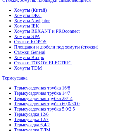
Стяжки, хомуты, площадки самоклеющиеся
Хомуты (Китай)
Хомуты DKC
Хомуты Navigator
Хомуты IEK
Хомуты REXANT и PROconnect
Хомуты ЭРА
Стяжки KOPOS
Площадки и дюбели под хомуты (стяжки)
Стяжки General
Хомуты Вихрь
Стяжки TOKOV ELECTRIC
Хомуты TDM
Термоусадка
Термоусадочная трубка 16/8
Термоусадочная трубка 14/7
Термоусадочная трубка 28/14
Термоусадочная трубка 60,0/30,0
Термоусадочная трубка 5,0/2,5
Термоусадка 12/6
Термоусадка 12/7
Термоусадка 6,4/2
Термоусадка ТДМ