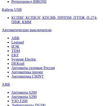
Ретропровод BIRONI
Кабель USB
КСПВГ, КСПВЭГ, КПСВВ, ПРППМ, ПТПЖ ,П-274,
ПВЖ, КММ
Автоматические выключатели
ABB
Legrand
ИЭК
TDM
EKF
Systeme Electric
DEKraft
Автоматы силовые Россия
Автоматика прочее
Автоматика CHINT
ABB
Автоматы S200
Автоматы S290
УЗО F200
Дифавтоматы DS200