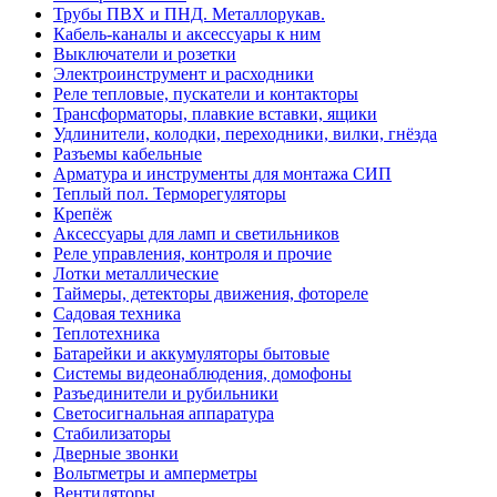
Трубы ПВХ и ПНД. Металлорукав.
Кабель-каналы и аксессуары к ним
Выключатели и розетки
Электроинструмент и расходники
Реле тепловые, пускатели и контакторы
Трансформаторы, плавкие вставки, ящики
Удлинители, колодки, переходники, вилки, гнёзда
Разъемы кабельные
Арматура и инструменты для монтажа СИП
Теплый пол. Терморегуляторы
Крепёж
Аксессуары для ламп и светильников
Реле управления, контроля и прочие
Лотки металлические
Таймеры, детекторы движения, фотореле
Садовая техника
Теплотехника
Батарейки и аккумуляторы бытовые
Системы видеонаблюдения, домофоны
Разъединители и рубильники
Светосигнальная аппаратура
Стабилизаторы
Дверные звонки
Вольтметры и амперметры
Вентиляторы