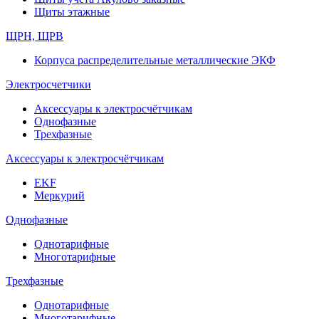
Щиты этажные
ЩРН, ЩРВ
Корпуса распределительные металлические ЭКФ
Электросчетчики
Аксессуары к электросчётчикам
Однофазные
Трехфазные
Аксессуары к электросчётчикам
EKF
Меркурий
Однофазные
Однотарифные
Многотарифные
Трехфазные
Однотарифные
Многотарифные