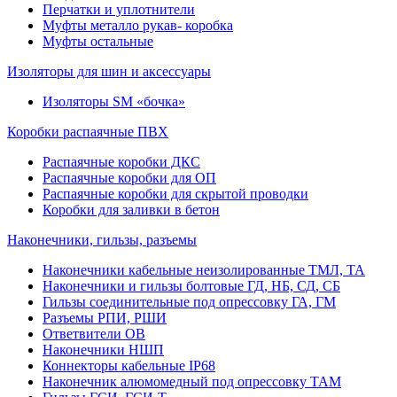
Перчатки и уплотнители
Муфты металло рукав- коробка
Муфты остальные
Изоляторы для шин и аксессуары
Изоляторы SM «бочка»
Коробки распаячные ПВХ
Распаячные коробки ДКС
Распаячные коробки для ОП
Распаячные коробки для скрытой проводки
Коробки для заливки в бетон
Наконечники, гильзы, разъемы
Наконечники кабельные неизолированные ТМЛ, ТА
Наконечники и гильзы болтовые ГД, НБ, СД, СБ
Гильзы соединительные под опрессовку ГА, ГМ
Разъемы РПИ, РШИ
Ответвители ОВ
Наконечники НШП
Коннекторы кабельные IP68
Наконечник алюмомедный под опрессовку ТАМ