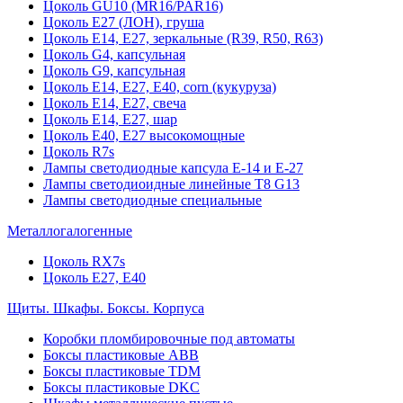
Цоколь GU10 (MR16/PAR16)
Цоколь Е27 (ЛОН), груша
Цоколь Е14, Е27, зеркальные (R39, R50, R63)
Цоколь G4, капсульная
Цоколь G9, капсульная
Цоколь Е14, Е27, Е40, corn (кукуруза)
Цоколь Е14, Е27, свеча
Цоколь Е14, Е27, шар
Цоколь Е40, Е27 высокомощные
Цоколь R7s
Лампы светодиодные капсула Е-14 и Е-27
Лампы светодиоидные линейные T8 G13
Лампы светодиодные специальные
Металлогалогенные
Цоколь RX7s
Цоколь Е27, E40
Щиты. Шкафы. Боксы. Корпуса
Коробки пломбировочные под автоматы
Боксы пластиковые ABB
Боксы пластиковые TDM
Боксы пластиковые DKC