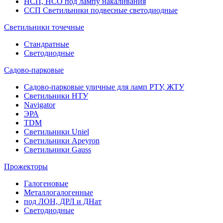
НСП, НСО под лампу накаливания
ССП Светильники подвесные светодиодные
Светильники точечные
Стандратные
Светодиодные
Садово-парковые
Садово-парковые уличные для ламп РТУ, ЖТУ
Светильники НТУ
Navigator
ЭРА
TDM
Светильники Uniel
Светильники Apeyron
Светильники Gauss
Прожекторы
Галогеновые
Металлогалогенные
под ЛОН, ДРЛ и ДНат
Светодиодные