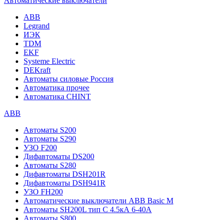
Автоматические выключатели
ABB
Legrand
ИЭК
TDM
EKF
Systeme Electric
DEKraft
Автоматы силовые Россия
Автоматика прочее
Автоматика CHINT
ABB
Автоматы S200
Автоматы S290
УЗО F200
Дифавтоматы DS200
Автоматы S280
Дифавтоматы DSH201R
Дифавтоматы DSH941R
УЗО FH200
Автоматические выключатели ABB Basic M
Автоматы SH200L тип С 4.5кА 6-40А
Автоматы S800