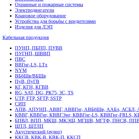
Охранные и пожарные системы
Электродвигатели
Крановое оборудование
Устройства для борьбы с вредителями
Изделия для ЛЭП
Кабельная продукция
ПУНП, ПБПП, ПУВВ
ПУГНП, ШВВП
ПВС
ВВГнг-LS, LTx
NYM
ВБбШв/ВБШв
ПуВ, ПуГВ
КГ, КГН, КГВВ
RG, SAT, DG, РК75, 3С, TS
UTP, FTP, SFTP, SSTP
СИП
АПВ, АПУНП, АВВГ, АВВГнг, АВБбШв, ААБл, АСБЛ, 
КВВГ, КВВГнг, КВВГЭнг, КВВГнг-LS, КВВГнг-FRLS, 
БПВЛ, ВПП, МКШ, МКЭШ, МГШВ, МГТФ, ПНСВ, ППВ
ШТЛ, ШТЛП
Акустический (аудио)
ККСВ, КВК-В, КВК-П, ККСП