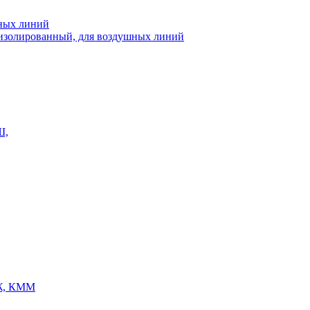
шных линий
еизолированный, для воздушных линий
Ш,
Ж, КММ