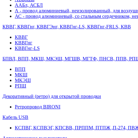
ААБл, АСБЛ
А - провод алюминиевый, неизолированный, для возду
АС - провод алюминиевый, со стальным сердечником, н
КВВГ, КВВГнг, КВВГЭнг, КВВГнг-LS, КВВГнг-FRLS, КВВ
КВВГ
КВВГнг
КВВГнг-LS
БПВЛ, ВПП, МКШ, МКЭШ, МГШВ, МГТФ, ПНСВ, ППВ, РП
ВПП
МКШ
МКЭШ
РПШ
Декоративный (ретро) для открытой проводки
Ретропровод BIRONI
Кабель USB
КСПВГ, КСПВЭГ, КПСВВ, ПРППМ, ПТПЖ ,П-274, ПВ