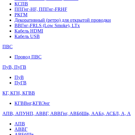
КСПВ
ППГнг-HF, ППГнг-FRHF
РКГМ
Декоративный (ретро) для открытой проводки
ВВГнг-FRLS (Low Smoke), LTx
Кабель HDMI
Кабель USB
ПВС
Провод ПВС
ПуВ, ПуГВ
ПуВ
ПуГВ
КГ, КГН, КГВВ
КГВВнг,КГВЭнг
АПВ, АПУНП, АВВГ, АВВГнг, АВБбШв, ААБл, АСБЛ, А, А
АПВ
АВВГ
АВБбШв