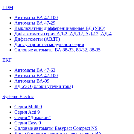
TDM
Автоматы ВА 47-100
Автоматы ВА 47-29
Выключатели дифференциальные ВД (УЗО)
Дифавтоматы серия АД-2, АД-12, АД-12, АД-4
Дифавтоматы (АВДТ)
Доп. устройства модульной серии
Силовые автоматы ВА 88-33, 88-32, 88-35
EKF
Автоматы ВА 47-63
Автоматы ВА 47-100
Автоматы ВА-99
ВД УЗО (блоки утечки тока)
Systeme Electric
Серия Multi 9
Серия Acti 9
Серия "Домовой"
Серия Easy 9
Силовые автоматы Easypact Compact NS
Доп. сборочные единицы для силовых ВА