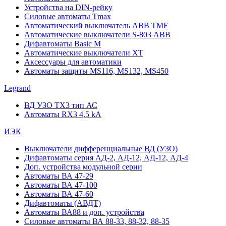
Устройства на DIN-рейку
Силовые автоматы Tmax
Автоматический выключатель ABB TMF
Автоматические выключатели S-803 АВВ
Дифавтоматы Basic M
Автоматические выключатели XT
Аксессуары для автоматики
Автоматы защиты MS116, MS132, MS450
Legrand
ВД УЗО TX3 тип АС
Автоматы RX3 4,5 kA
ИЭК
Выключатели дифференциальные ВД (УЗО)
Дифавтоматы серия АД-2, АД-12, АД-12, АД-4
Доп. устройства модульной серии
Автоматы ВА 47-29
Автоматы ВА 47-100
Автоматы ВА 47-60
Дифавтоматы (АВДТ)
Автоматы ВА88 и доп. устройства
Силовые автоматы ВА 88-33, 88-32, 88-35