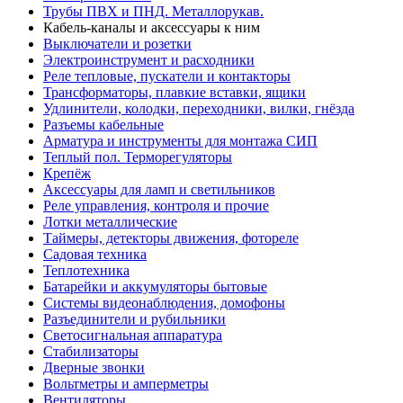
Трубы ПВХ и ПНД. Металлорукав.
Кабель-каналы и аксессуары к ним
Выключатели и розетки
Электроинструмент и расходники
Реле тепловые, пускатели и контакторы
Трансформаторы, плавкие вставки, ящики
Удлинители, колодки, переходники, вилки, гнёзда
Разъемы кабельные
Арматура и инструменты для монтажа СИП
Теплый пол. Терморегуляторы
Крепёж
Аксессуары для ламп и светильников
Реле управления, контроля и прочие
Лотки металлические
Таймеры, детекторы движения, фотореле
Садовая техника
Теплотехника
Батарейки и аккумуляторы бытовые
Системы видеонаблюдения, домофоны
Разъединители и рубильники
Светосигнальная аппаратура
Стабилизаторы
Дверные звонки
Вольтметры и амперметры
Вентиляторы