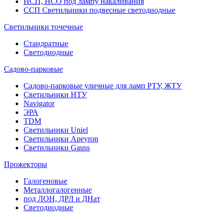
НСП, НСО под лампу накаливания
ССП Светильники подвесные светодиодные
Светильники точечные
Стандратные
Светодиодные
Садово-парковые
Садово-парковые уличные для ламп РТУ, ЖТУ
Светильники НТУ
Navigator
ЭРА
TDM
Светильники Uniel
Светильники Apeyron
Светильники Gauss
Прожекторы
Галогеновые
Металлогалогенные
под ЛОН, ДРЛ и ДНат
Светодиодные