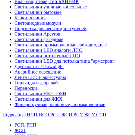
Влагозащитные, тип БАННИК
Светильники уличные консольные
Светильники бытовые
Блоки питания
Светодиодные модули
Подсветка для лестниц и ступеней
Светильники Apeyron
Светильники фасадные
Светильники промышленные светодиодные
Светильники LED аналоги ЛПО
Светильники потолочные ЛПО
Светильники LED для потолка типа "армстронг"
Даунтлайты / Downlight
Аварийное освещение
Лента LED и аксессуары
Гирлянды и дюралайт
Переноски
Светильники НКП, ОБН
Светильники для ЖКХ
Фонари ручные, налобные, промышленные
Подвесные НСП НСО РСП ЖСП РСУ ЖСУ ССП
РСП, РПП
ЖСП