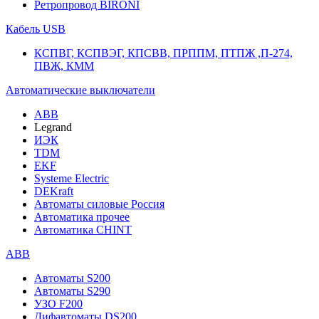
Ретропровод BIRONI
Кабель USB
КСПВГ, КСПВЭГ, КПСВВ, ПРППМ, ПТПЖ ,П-274,
ПВЖ, КММ
Автоматические выключатели
ABB
Legrand
ИЭК
TDM
EKF
Systeme Electric
DEKraft
Автоматы силовые Россия
Автоматика прочее
Автоматика CHINT
ABB
Автоматы S200
Автоматы S290
УЗО F200
Дифавтоматы DS200