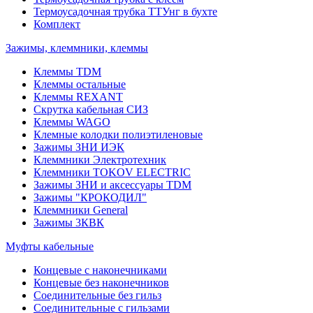
Термоусадочная трубка ТТУнг в бухте
Комплект
Зажимы, клеммники, клеммы
Клеммы TDM
Клеммы остальные
Клеммы REXANT
Скрутка кабельная СИЗ
Клеммы WAGO
Клемные колодки полиэтиленовые
Зажимы ЗНИ ИЭК
Клеммники Электротехник
Клеммники TOKOV ELECTRIC
Зажимы ЗНИ и аксессуары TDM
Зажимы "КРОКОДИЛ"
Клеммники General
Зажимы 3КВК
Муфты кабельные
Концевые с наконечниками
Концевые без наконечников
Соединительные без гильз
Соединительные с гильзами