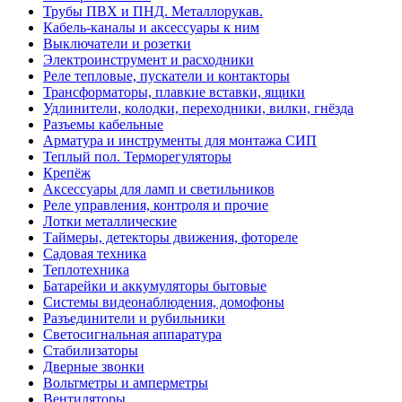
Трубы ПВХ и ПНД. Металлорукав.
Кабель-каналы и аксессуары к ним
Выключатели и розетки
Электроинструмент и расходники
Реле тепловые, пускатели и контакторы
Трансформаторы, плавкие вставки, ящики
Удлинители, колодки, переходники, вилки, гнёзда
Разъемы кабельные
Арматура и инструменты для монтажа СИП
Теплый пол. Терморегуляторы
Крепёж
Аксессуары для ламп и светильников
Реле управления, контроля и прочие
Лотки металлические
Таймеры, детекторы движения, фотореле
Садовая техника
Теплотехника
Батарейки и аккумуляторы бытовые
Системы видеонаблюдения, домофоны
Разъединители и рубильники
Светосигнальная аппаратура
Стабилизаторы
Дверные звонки
Вольтметры и амперметры
Вентиляторы