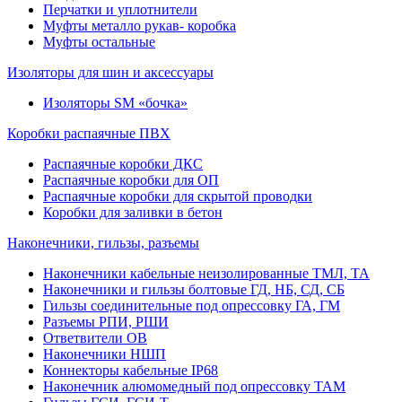
Перчатки и уплотнители
Муфты металло рукав- коробка
Муфты остальные
Изоляторы для шин и аксессуары
Изоляторы SM «бочка»
Коробки распаячные ПВХ
Распаячные коробки ДКС
Распаячные коробки для ОП
Распаячные коробки для скрытой проводки
Коробки для заливки в бетон
Наконечники, гильзы, разъемы
Наконечники кабельные неизолированные ТМЛ, ТА
Наконечники и гильзы болтовые ГД, НБ, СД, СБ
Гильзы соединительные под опрессовку ГА, ГМ
Разъемы РПИ, РШИ
Ответвители ОВ
Наконечники НШП
Коннекторы кабельные IP68
Наконечник алюмомедный под опрессовку ТАМ