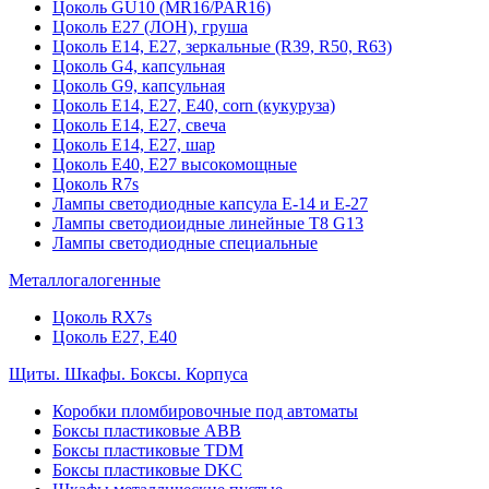
Цоколь GU10 (MR16/PAR16)
Цоколь Е27 (ЛОН), груша
Цоколь Е14, Е27, зеркальные (R39, R50, R63)
Цоколь G4, капсульная
Цоколь G9, капсульная
Цоколь Е14, Е27, Е40, corn (кукуруза)
Цоколь Е14, Е27, свеча
Цоколь Е14, Е27, шар
Цоколь Е40, Е27 высокомощные
Цоколь R7s
Лампы светодиодные капсула Е-14 и Е-27
Лампы светодиоидные линейные T8 G13
Лампы светодиодные специальные
Металлогалогенные
Цоколь RX7s
Цоколь Е27, E40
Щиты. Шкафы. Боксы. Корпуса
Коробки пломбировочные под автоматы
Боксы пластиковые ABB
Боксы пластиковые TDM
Боксы пластиковые DKC