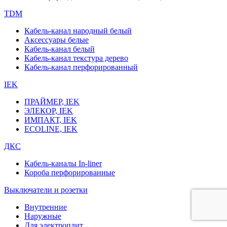
TDM
Кабель-канал народный белый
Аксессуары белые
Кабель-канал белый
Кабель-канал текстура дерево
Кабель-канал перфорированный
IEK
ПРАЙМЕР, IEK
ЭЛЕКОР, IEK
ИМПАКТ, IEK
ECOLINE, IEK
ДКС
Кабель-каналы In-liner
Короба перфорированные
Выключатели и розетки
Внутренние
Наружные
Для электроплит