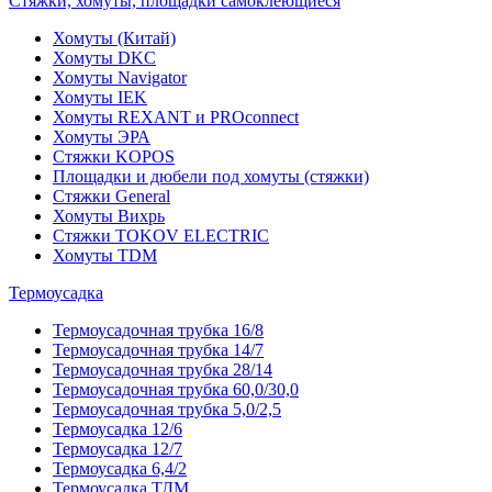
Стяжки, хомуты, площадки самоклеющиеся
Хомуты (Китай)
Хомуты DKC
Хомуты Navigator
Хомуты IEK
Хомуты REXANT и PROconnect
Хомуты ЭРА
Стяжки KOPOS
Площадки и дюбели под хомуты (стяжки)
Стяжки General
Хомуты Вихрь
Стяжки TOKOV ELECTRIC
Хомуты TDM
Термоусадка
Термоусадочная трубка 16/8
Термоусадочная трубка 14/7
Термоусадочная трубка 28/14
Термоусадочная трубка 60,0/30,0
Термоусадочная трубка 5,0/2,5
Термоусадка 12/6
Термоусадка 12/7
Термоусадка 6,4/2
Термоусадка ТДМ