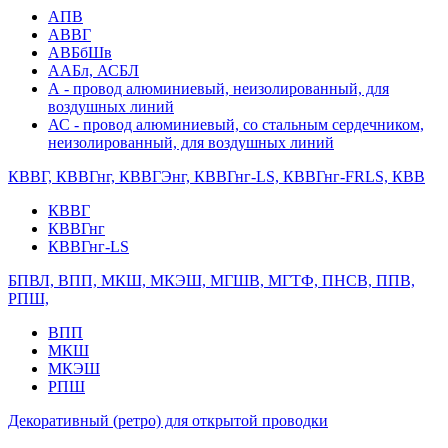
АПВ
АВВГ
АВБбШв
ААБл, АСБЛ
А - провод алюминиевый, неизолированный, для
воздушных линий
АС - провод алюминиевый, со стальным сердечником,
неизолированный, для воздушных линий
КВВГ, КВВГнг, КВВГЭнг, КВВГнг-LS, КВВГнг-FRLS, КВВ
КВВГ
КВВГнг
КВВГнг-LS
БПВЛ, ВПП, МКШ, МКЭШ, МГШВ, МГТФ, ПНСВ, ППВ,
РПШ,
ВПП
МКШ
МКЭШ
РПШ
Декоративный (ретро) для открытой проводки