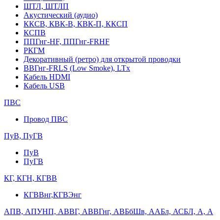
ШТЛ, ШТЛП
Акустический (аудио)
ККСВ, КВК-В, КВК-П, ККСП
КСПВ
ППГнг-HF, ППГнг-FRHF
РКГМ
Декоративный (ретро) для открытой проводки
ВВГнг-FRLS (Low Smoke), LTx
Кабель HDMI
Кабель USB
ПВС
Провод ПВС
ПуВ, ПуГВ
ПуВ
ПуГВ
КГ, КГН, КГВВ
КГВВнг,КГВЭнг
АПВ, АПУНП, АВВГ, АВВГнг, АВБбШв, ААБл, АСБЛ, А, А