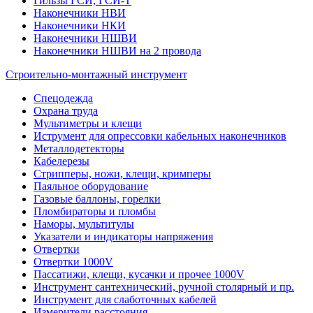
Гильзы ГСИ, ГСИ-Т
Наконечники НВИ
Наконечники НКИ
Наконечники НШВИ
Наконечники НШВИ на 2 провода
Строительно-монтажный инструмент
Спецодежда
Охрана труда
Мультиметры и клещи
Иструмент для опрессовки кабельных наконечников
Металлодетекторы
Кабелерезы
Стрипперы, ножи, клещи, кримперы
Паяльное оборудование
Газовые баллоны, горелки
Пломбираторы и пломбы
Наморы, мультитулы
Указатели и индикаторы напряжения
Отвертки
Отвертки 1000V
Пассатижи, клещи, кусачки и прочее 1000V
Инструмент сантехнический, ручной столярный и пр.
Инструмент для слаботочных кабелей
Измерители расстояния