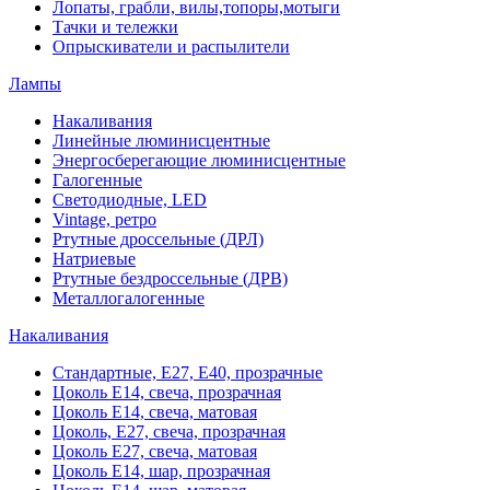
Лопаты, грабли, вилы,топоры,мотыги
Тачки и тележки
Опрыскиватели и распылители
Лампы
Накаливания
Линейные люминисцентные
Энергосберегающие люминисцентные
Галогенные
Светодиодные, LED
Vintage, ретро
Ртутные дроссельные (ДРЛ)
Натриевые
Ртутные бездроссельные (ДРВ)
Металлогалогенные
Накаливания
Стандартные, Е27, Е40, прозрачные
Цоколь Е14, свеча, прозрачная
Цоколь Е14, свеча, матовая
Цоколь, Е27, свеча, прозрачная
Цоколь Е27, свеча, матовая
Цоколь Е14, шар, прозрачная