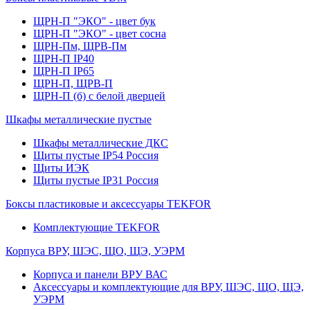
ЩРН-П "ЭКО" - цвет бук
ЩРН-П "ЭКО" - цвет сосна
ЩРН-Пм, ЩРВ-Пм
ЩРН-П IP40
ЩРН-П IP65
ЩРН-П, ЩРВ-П
ЩРН-П (б) с белой дверцей
Шкафы металлические пустые
Шкафы металлические ДКС
Щиты пустые IP54 Россия
Щиты ИЭК
Щиты пустые IP31 Россия
Боксы пластиковые и аксессуары TEKFOR
Комплектующие TEKFOR
Корпуса ВРУ, ШЭС, ЩО, ЩЭ, УЭРМ
Корпуса и панели ВРУ ВАС
Аксессуары и комплектующие для ВРУ, ШЭС, ЩО, ЩЭ,
УЭРМ