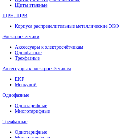
Щиты этажные
ЩРН, ЩРВ
Корпуса распределительные металлические ЭКФ
Электросчетчики
Аксессуары к электросчётчикам
Однофазные
Трехфазные
Аксессуары к электросчётчикам
EKF
Меркурий
Однофазные
Однотарифные
Многотарифные
Трехфазные
Однотарифные
Многотарифные