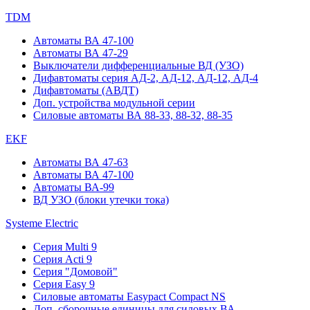
TDM
Автоматы ВА 47-100
Автоматы ВА 47-29
Выключатели дифференциальные ВД (УЗО)
Дифавтоматы серия АД-2, АД-12, АД-12, АД-4
Дифавтоматы (АВДТ)
Доп. устройства модульной серии
Силовые автоматы ВА 88-33, 88-32, 88-35
EKF
Автоматы ВА 47-63
Автоматы ВА 47-100
Автоматы ВА-99
ВД УЗО (блоки утечки тока)
Systeme Electric
Серия Multi 9
Серия Acti 9
Серия "Домовой"
Серия Easy 9
Силовые автоматы Easypact Compact NS
Доп. сборочные единицы для силовых ВА