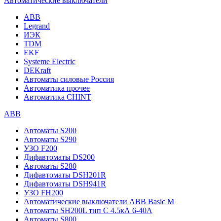
Автоматические выключатели
ABB
Legrand
ИЭК
TDM
EKF
Systeme Electric
DEKraft
Автоматы силовые Россия
Автоматика прочее
Автоматика CHINT
ABB
Автоматы S200
Автоматы S290
УЗО F200
Дифавтоматы DS200
Автоматы S280
Дифавтоматы DSH201R
Дифавтоматы DSH941R
УЗО FH200
Автоматические выключатели ABB Basic M
Автоматы SH200L тип С 4.5кА 6-40А
Автоматы S800