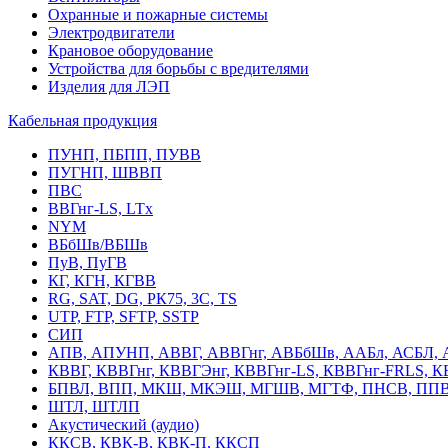
Охранные и пожарные системы
Электродвигатели
Крановое оборудование
Устройства для борьбы с вредителями
Изделия для ЛЭП
Кабельная продукция
ПУНП, ПБПП, ПУВВ
ПУГНП, ШВВП
ПВС
ВВГнг-LS, LTx
NYM
ВБбШв/ВБШв
ПуВ, ПуГВ
КГ, КГН, КГВВ
RG, SAT, DG, РК75, 3С, TS
UTP, FTP, SFTP, SSTP
СИП
АПВ, АПУНП, АВВГ, АВВГнг, АВБбШв, ААБл, АСБЛ, 
КВВГ, КВВГнг, КВВГЭнг, КВВГнг-LS, КВВГнг-FRLS, 
БПВЛ, ВПП, МКШ, МКЭШ, МГШВ, МГТФ, ПНСВ, ППВ
ШТЛ, ШТЛП
Акустический (аудио)
ККСВ, КВК-В, КВК-П, ККСП