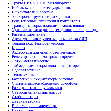
Трубы ПВХ и ПНД. Металлорукав.
Кабель-каналы и аксессуары к ним
Выключатели и розетки
Электроинструмент и расходники
Реле тепловые, пускатели и контакторы
Трансформаторы, плавкие вставки, ящики
Удлинители, колодки, переходники, вилки, гнёзда
Разъемы кабельные
Арматура и инструменты для монтажа СИП
Теплый пол. Терморегуляторы
Крепёж
Аксессуары для ламп и светильников
Реле управления, контроля и прочие
Лотки металлические
Таймеры, детекторы движения, фотореле
Садовая техника
Теплотехника
Батарейки и аккумуляторы бытовые
Системы видеонаблюдения, домофоны
Разъединители и рубильники
Светосигнальная аппаратура
Стабилизаторы
Дверные звонки
Вольтметры и амперметры
Вентиляторы