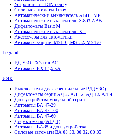
Устройства на DIN-рейку
Силовые автоматы Tmax
Автоматический выключатель ABB TMF
Автоматические выключатели S-803 АВВ
Дифавтоматы Basic M
Автоматические выключатели XT
Аксессуары для автоматики
Автоматы защиты MS116, MS132, MS450
Legrand
ВД УЗО TX3 тип АС
Автоматы RX3 4,5 kA
ИЭК
Выключатели дифференциальные ВД (УЗО)
Дифавтоматы серия АД-2, АД-12, АД-12, АД-4
Доп. устройства модульной серии
Автоматы ВА 47-29
Автоматы ВА 47-100
Автоматы ВА 47-60
Дифавтоматы (АВДТ)
Автоматы ВА88 и доп. устройства
Силовые автоматы ВА 88-33, 88-32, 88-35