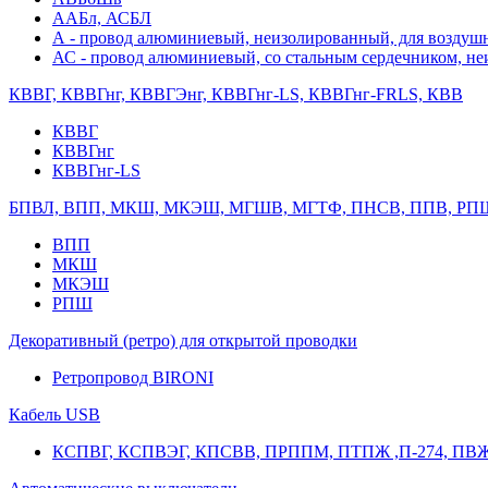
ААБл, АСБЛ
А - провод алюминиевый, неизолированный, для возду
АС - провод алюминиевый, со стальным сердечником, н
КВВГ, КВВГнг, КВВГЭнг, КВВГнг-LS, КВВГнг-FRLS, КВВ
КВВГ
КВВГнг
КВВГнг-LS
БПВЛ, ВПП, МКШ, МКЭШ, МГШВ, МГТФ, ПНСВ, ППВ, РП
ВПП
МКШ
МКЭШ
РПШ
Декоративный (ретро) для открытой проводки
Ретропровод BIRONI
Кабель USB
КСПВГ, КСПВЭГ, КПСВВ, ПРППМ, ПТПЖ ,П-274, ПВ