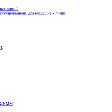
шных линий
еизолированный, для воздушных линий
Ш,
Ж, КММ