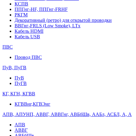
КСПВ
ППГнг-HF, ППГнг-FRHF
РКГМ
Декоративный (ретро) для открытой проводки
ВВГнг-FRLS (Low Smoke), LTx
Кабель HDMI
Кабель USB
ПВС
Провод ПВС
ПуВ, ПуГВ
ПуВ
ПуГВ
КГ, КГН, КГВВ
КГВВнг,КГВЭнг
АПВ, АПУНП, АВВГ, АВВГнг, АВБбШв, ААБл, АСБЛ, А, А
АПВ
АВВГ
АВБбШв