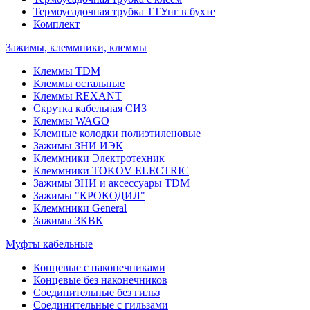
Термоусадочная трубка ТТУнг в бухте
Комплект
Зажимы, клеммники, клеммы
Клеммы TDM
Клеммы остальные
Клеммы REXANT
Скрутка кабельная СИЗ
Клеммы WAGO
Клемные колодки полиэтиленовые
Зажимы ЗНИ ИЭК
Клеммники Электротехник
Клеммники TOKOV ELECTRIC
Зажимы ЗНИ и аксессуары TDM
Зажимы "КРОКОДИЛ"
Клеммники General
Зажимы 3КВК
Муфты кабельные
Концевые с наконечниками
Концевые без наконечников
Соединительные без гильз
Соединительные с гильзами