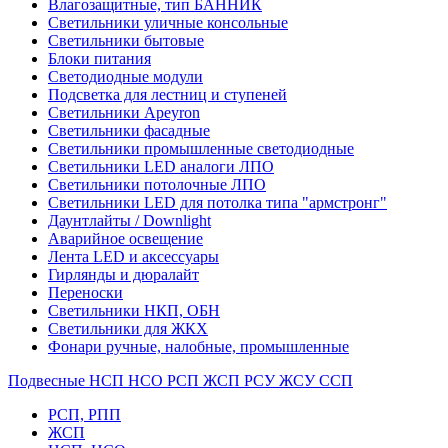
Влагозащитные, тип БАННИК
Светильники уличные консольные
Светильники бытовые
Блоки питания
Светодиодные модули
Подсветка для лестниц и ступеней
Светильники Apeyron
Светильники фасадные
Светильники промышленные светодиодные
Светильники LED аналоги ЛПО
Светильники потолочные ЛПО
Светильники LED для потолка типа "армстронг"
Даунтлайты / Downlight
Аварийное освещение
Лента LED и аксессуары
Гирлянды и дюралайт
Переноски
Светильники НКП, ОБН
Светильники для ЖКХ
Фонари ручные, налобные, промышленные
Подвесные НСП НСО РСП ЖСП РСУ ЖСУ ССП
РСП, РПП
ЖСП