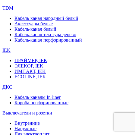
TDM
Кабель-канал народный белый
Аксессуары белые
Кабель-канал белый
Кабель-канал текстура дерево
Кабель-канал перфорированный
IEK
ПРАЙМЕР, IEK
ЭЛЕКОР, IEK
ИМПАКТ, IEK
ECOLINE, IEK
ДКС
Кабель-каналы In-liner
Короба перфорированные
Выключатели и розетки
Внутренние
Наружные
Для электроплит