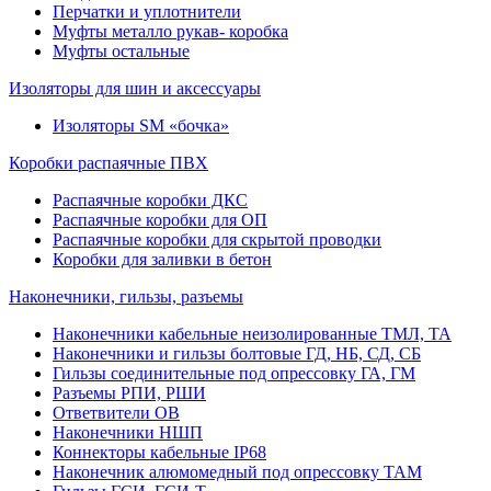
Перчатки и уплотнители
Муфты металло рукав- коробка
Муфты остальные
Изоляторы для шин и аксессуары
Изоляторы SM «бочка»
Коробки распаячные ПВХ
Распаячные коробки ДКС
Распаячные коробки для ОП
Распаячные коробки для скрытой проводки
Коробки для заливки в бетон
Наконечники, гильзы, разъемы
Наконечники кабельные неизолированные ТМЛ, ТА
Наконечники и гильзы болтовые ГД, НБ, СД, СБ
Гильзы соединительные под опрессовку ГА, ГМ
Разъемы РПИ, РШИ
Ответвители ОВ
Наконечники НШП
Коннекторы кабельные IP68
Наконечник алюмомедный под опрессовку ТАМ