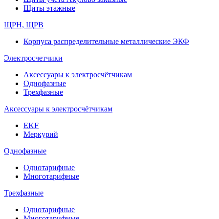
Щиты этажные
ЩРН, ЩРВ
Корпуса распределительные металлические ЭКФ
Электросчетчики
Аксессуары к электросчётчикам
Однофазные
Трехфазные
Аксессуары к электросчётчикам
EKF
Меркурий
Однофазные
Однотарифные
Многотарифные
Трехфазные
Однотарифные
Многотарифные