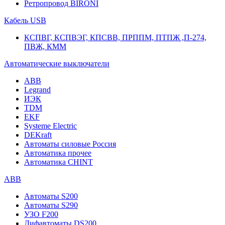
Ретропровод BIRONI
Кабель USB
КСПВГ, КСПВЭГ, КПСВВ, ПРППМ, ПТПЖ ,П-274,
ПВЖ, КММ
Автоматические выключатели
ABB
Legrand
ИЭК
TDM
EKF
Systeme Electric
DEKraft
Автоматы силовые Россия
Автоматика прочее
Автоматика CHINT
ABB
Автоматы S200
Автоматы S290
УЗО F200
Дифавтоматы DS200