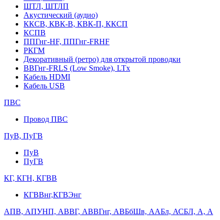
ШТЛ, ШТЛП
Акустический (аудио)
ККСВ, КВК-В, КВК-П, ККСП
КСПВ
ППГнг-HF, ППГнг-FRHF
РКГМ
Декоративный (ретро) для открытой проводки
ВВГнг-FRLS (Low Smoke), LTx
Кабель HDMI
Кабель USB
ПВС
Провод ПВС
ПуВ, ПуГВ
ПуВ
ПуГВ
КГ, КГН, КГВВ
КГВВнг,КГВЭнг
АПВ, АПУНП, АВВГ, АВВГнг, АВБбШв, ААБл, АСБЛ, А, А