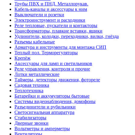
Трубы ПВХ и ПНД. Металлорукав.
Кабель-каналы и аксессуары к ним
Выключатели и розетки
Электроинструмент и расходники
Реле тепловые, пускатели и контакторы
Трансформаторы, плавкие вставки, ящики
Удлинители, колодки, переходники, вилки, гнёзда
Разъемы кабельные
Арматура и инструменты для монтажа СИП
Теплый пол. Терморегуляторы
Крепёж
Аксессуары для ламп и светильников
Реле управления, контроля и прочие
Лотки металлические
Таймеры, детекторы движения, фотореле
Садовая техника
Теплотехника
Батарейки и аккумуляторы бытовые
Системы видеонаблюдения, домофоны
Разъединители и рубильники
Светосигнальная аппаратура
Стабилизаторы
Дверные звонки
Вольтметры и амперметры
Вентиляторы