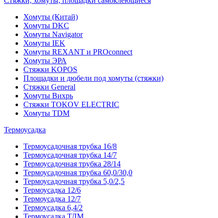
Стяжки, хомуты, площадки самоклеющиеся
Хомуты (Китай)
Хомуты DKC
Хомуты Navigator
Хомуты IEK
Хомуты REXANT и PROconnect
Хомуты ЭРА
Стяжки KOPOS
Площадки и дюбели под хомуты (стяжки)
Стяжки General
Хомуты Вихрь
Стяжки TOKOV ELECTRIC
Хомуты TDM
Термоусадка
Термоусадочная трубка 16/8
Термоусадочная трубка 14/7
Термоусадочная трубка 28/14
Термоусадочная трубка 60,0/30,0
Термоусадочная трубка 5,0/2,5
Термоусадка 12/6
Термоусадка 12/7
Термоусадка 6,4/2
Термоусадка ТДМ