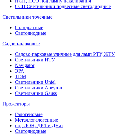
НСП, НСО под лампу накаливания
ССП Светильники подвесные светодиодные
Светильники точечные
Стандратные
Светодиодные
Садово-парковые
Садово-парковые уличные для ламп РТУ, ЖТУ
Светильники НТУ
Navigator
ЭРА
TDM
Светильники Uniel
Светильники Apeyron
Светильники Gauss
Прожекторы
Галогеновые
Металлогалогенные
под ЛОН, ДРЛ и ДНат
Светодиодные