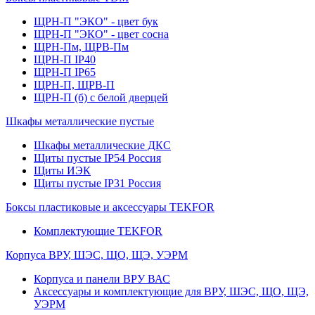
ЩРН-П "ЭКО" - цвет бук
ЩРН-П "ЭКО" - цвет сосна
ЩРН-Пм, ЩРВ-Пм
ЩРН-П IP40
ЩРН-П IP65
ЩРН-П, ЩРВ-П
ЩРН-П (б) с белой дверцей
Шкафы металлические пустые
Шкафы металлические ДКС
Щиты пустые IP54 Россия
Щиты ИЭК
Щиты пустые IP31 Россия
Боксы пластиковые и аксессуары TEKFOR
Комплектующие TEKFOR
Корпуса ВРУ, ШЭС, ЩО, ЩЭ, УЭРМ
Корпуса и панели ВРУ ВАС
Аксессуары и комплектующие для ВРУ, ШЭС, ЩО, ЩЭ,
УЭРМ