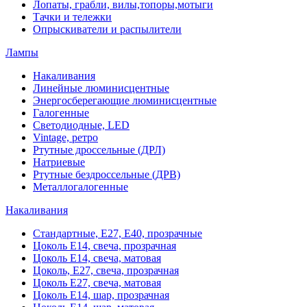
Лопаты, грабли, вилы,топоры,мотыги
Тачки и тележки
Опрыскиватели и распылители
Лампы
Накаливания
Линейные люминисцентные
Энергосберегающие люминисцентные
Галогенные
Светодиодные, LED
Vintage, ретро
Ртутные дроссельные (ДРЛ)
Натриевые
Ртутные бездроссельные (ДРВ)
Металлогалогенные
Накаливания
Стандартные, Е27, Е40, прозрачные
Цоколь Е14, свеча, прозрачная
Цоколь Е14, свеча, матовая
Цоколь, Е27, свеча, прозрачная
Цоколь Е27, свеча, матовая
Цоколь Е14, шар, прозрачная