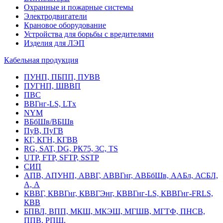
Охранные и пожарные системы
Электродвигатели
Крановое оборудование
Устройства для борьбы с вредителями
Изделия для ЛЭП
Кабельная продукция
ПУНП, ПБПП, ПУВВ
ПУГНП, ШВВП
ПВС
ВВГнг-LS, LTx
NYM
ВБбШв/ВБШв
ПуВ, ПуГВ
КГ, КГН, КГВВ
RG, SAT, DG, РК75, 3С, TS
UTP, FTP, SFTP, SSTP
СИП
АПВ, АПУНП, АВВГ, АВВГнг, АВБбШв, ААБл, АСБЛ,
А, А
КВВГ, КВВГнг, КВВГЭнг, КВВГнг-LS, КВВГнг-FRLS,
КВВ
БПВЛ, ВПП, МКШ, МКЭШ, МГШВ, МГТФ, ПНСВ,
ППВ, РПШ,