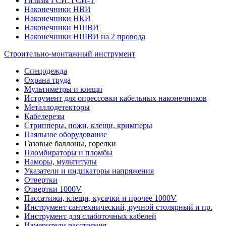
Гильзы ГСИ, ГСИ-Т
Наконечники НВИ
Наконечники НКИ
Наконечники НШВИ
Наконечники НШВИ на 2 провода
Строительно-монтажный инструмент
Спецодежда
Охрана труда
Мультиметры и клещи
Иструмент для опрессовки кабельных наконечников
Металлодетекторы
Кабелерезы
Стрипперы, ножи, клещи, кримперы
Паяльное оборудование
Газовые баллоны, горелки
Пломбираторы и пломбы
Наморы, мультитулы
Указатели и индикаторы напряжения
Отвертки
Отвертки 1000V
Пассатижи, клещи, кусачки и прочее 1000V
Инструмент сантехнический, ручной столярный и пр.
Инструмент для слаботочных кабелей
Измерители расстояния