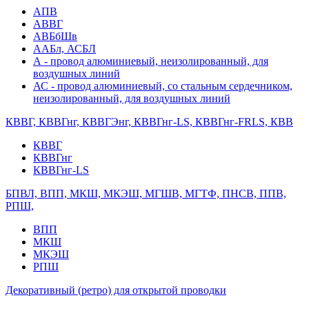
АПВ
АВВГ
АВБбШв
ААБл, АСБЛ
А - провод алюминиевый, неизолированный, для
воздушных линий
АС - провод алюминиевый, со стальным сердечником,
неизолированный, для воздушных линий
КВВГ, КВВГнг, КВВГЭнг, КВВГнг-LS, КВВГнг-FRLS, КВВ
КВВГ
КВВГнг
КВВГнг-LS
БПВЛ, ВПП, МКШ, МКЭШ, МГШВ, МГТФ, ПНСВ, ППВ,
РПШ,
ВПП
МКШ
МКЭШ
РПШ
Декоративный (ретро) для открытой проводки