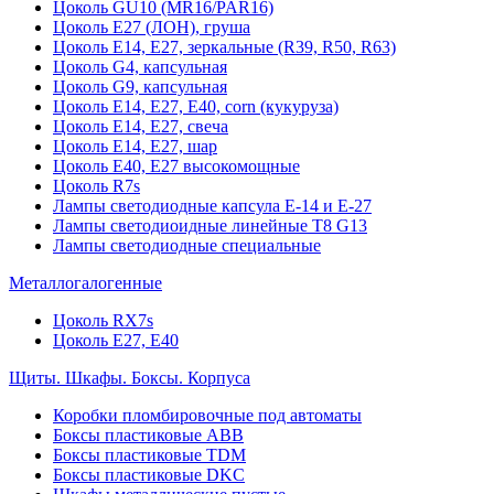
Цоколь GU10 (MR16/PAR16)
Цоколь Е27 (ЛОН), груша
Цоколь Е14, Е27, зеркальные (R39, R50, R63)
Цоколь G4, капсульная
Цоколь G9, капсульная
Цоколь Е14, Е27, Е40, corn (кукуруза)
Цоколь Е14, Е27, свеча
Цоколь Е14, Е27, шар
Цоколь Е40, Е27 высокомощные
Цоколь R7s
Лампы светодиодные капсула Е-14 и Е-27
Лампы светодиоидные линейные T8 G13
Лампы светодиодные специальные
Металлогалогенные
Цоколь RX7s
Цоколь Е27, E40
Щиты. Шкафы. Боксы. Корпуса
Коробки пломбировочные под автоматы
Боксы пластиковые ABB
Боксы пластиковые TDM
Боксы пластиковые DKC