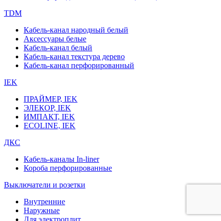
TDM
Кабель-канал народный белый
Аксессуары белые
Кабель-канал белый
Кабель-канал текстура дерево
Кабель-канал перфорированный
IEK
ПРАЙМЕР, IEK
ЭЛЕКОР, IEK
ИМПАКТ, IEK
ECOLINE, IEK
ДКС
Кабель-каналы In-liner
Короба перфорированные
Выключатели и розетки
Внутренние
Наружные
Для электроплит