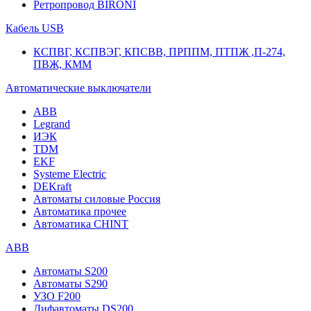
Ретропровод BIRONI
Кабель USB
КСПВГ, КСПВЭГ, КПСВВ, ПРППМ, ПТПЖ ,П-274,
ПВЖ, КММ
Автоматические выключатели
ABB
Legrand
ИЭК
TDM
EKF
Systeme Electric
DEKraft
Автоматы силовые Россия
Автоматика прочее
Автоматика CHINT
ABB
Автоматы S200
Автоматы S290
УЗО F200
Дифавтоматы DS200