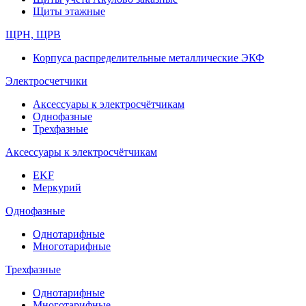
Щиты этажные
ЩРН, ЩРВ
Корпуса распределительные металлические ЭКФ
Электросчетчики
Аксессуары к электросчётчикам
Однофазные
Трехфазные
Аксессуары к электросчётчикам
EKF
Меркурий
Однофазные
Однотарифные
Многотарифные
Трехфазные
Однотарифные
Многотарифные