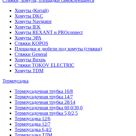
Стяжки, хомуты, площадки самоклеющиеся
Хомуты (Китай)
Хомуты DKC
Хомуты Navigator
Хомуты IEK
Хомуты REXANT и PROconnect
Хомуты ЭРА
Стяжки KOPOS
Площадки и дюбели под хомуты (стяжки)
Стяжки General
Хомуты Вихрь
Стяжки TOKOV ELECTRIC
Хомуты TDM
Термоусадка
Термоусадочная трубка 16/8
Термоусадочная трубка 14/7
Термоусадочная трубка 28/14
Термоусадочная трубка 60,0/30,0
Термоусадочная трубка 5,0/2,5
Термоусадка 12/6
Термоусадка 12/7
Термоусадка 6,4/2
Термоусадка ТДМ