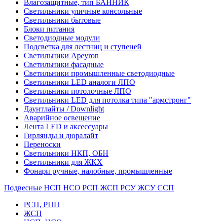
Влагозащитные, тип БАННИК
Светильники уличные консольные
Светильники бытовые
Блоки питания
Светодиодные модули
Подсветка для лестниц и ступеней
Светильники Apeyron
Светильники фасадные
Светильники промышленные светодиодные
Светильники LED аналоги ЛПО
Светильники потолочные ЛПО
Светильники LED для потолка типа "армстронг"
Даунтлайты / Downlight
Аварийное освещение
Лента LED и аксессуары
Гирлянды и дюралайт
Переноски
Светильники НКП, ОБН
Светильники для ЖКХ
Фонари ручные, налобные, промышленные
Подвесные НСП НСО РСП ЖСП РСУ ЖСУ ССП
РСП, РПП
ЖСП