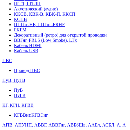
ШТЛ, ШТЛП
Акустический (аудио)
ККСВ, КВК-В, КВК-П, ККСП
КСПВ
ППГнг-HF, ППГнг-FRHF
РКГМ
Декоративный (ретро) для открытой проводки
ВВГнг-FRLS (Low Smoke), LTx
Кабель HDMI
Кабель USB
ПВС
Провод ПВС
ПуВ, ПуГВ
ПуВ
ПуГВ
КГ, КГН, КГВВ
КГВВнг,КГВЭнг
АПВ, АПУНП, АВВГ, АВВГнг, АВБбШв, ААБл, АСБЛ, А, А