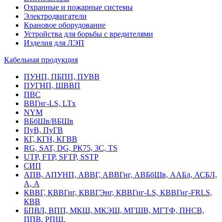
Охранные и пожарные системы
Электродвигатели
Крановое оборудование
Устройства для борьбы с вредителями
Изделия для ЛЭП
Кабельная продукция
ПУНП, ПБПП, ПУВВ
ПУГНП, ШВВП
ПВС
ВВГнг-LS, LTx
NYM
ВБбШв/ВБШв
ПуВ, ПуГВ
КГ, КГН, КГВВ
RG, SAT, DG, РК75, 3С, TS
UTP, FTP, SFTP, SSTP
СИП
АПВ, АПУНП, АВВГ, АВВГнг, АВБбШв, ААБл, АСБЛ,
А, А
КВВГ, КВВГнг, КВВГЭнг, КВВГнг-LS, КВВГнг-FRLS,
КВВ
БПВЛ, ВПП, МКШ, МКЭШ, МГШВ, МГТФ, ПНСВ,
ППВ, РПШ,