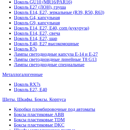
Цоколь GU10 (MR16/PAR16)
Цоколь Е27 (ЛОН), груша
Цоколь Е14, Е27, зеркальные (R39, R50, R63)
Цоколь G4, капсульная
Цоколь G9, капсульная
Цоколь Е14, Е27, Е40, corn (кукуруза)
Цоколь Е14, Е27, свеча
Цоколь Е14, Е27, шар
Цоколь Е40, Е27 высокомощные
Цоколь R7s
Лампы светодиодные капсула Е-14 и Е-27
Лампы светодиоидные линейные T8 G13
Лампы светодиодные специальные
Металлогалогенные
Цоколь RX7s
Цоколь Е27, E40
Щиты. Шкафы. Боксы. Корпуса
Коробки пломбировочные под автоматы
Боксы пластиковые ABB
Боксы пластиковые TDM
Боксы пластиковые DKC