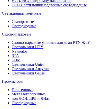
НСП, НСО под лампу накаливания
ССП Светильники подвесные светодиодные
Светильники точечные
Стандратные
Светодиодные
Садово-парковые
Садово-парковые уличные для ламп РТУ, ЖТУ
Светильники НТУ
Navigator
ЭРА
TDM
Светильники Uniel
Светильники Apeyron
Светильники Gauss
Прожекторы
Галогеновые
Металлогалогенные
под ЛОН, ДРЛ и ДНат
Светодиодные