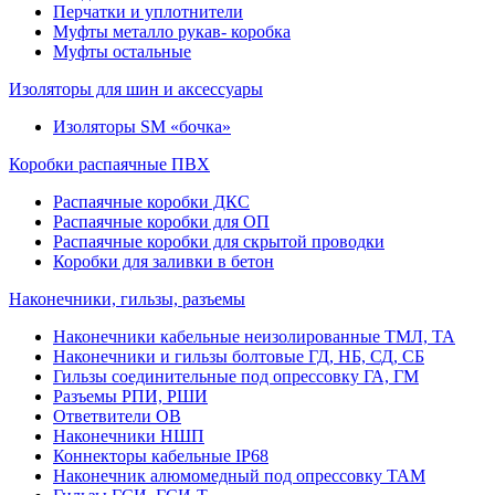
Перчатки и уплотнители
Муфты металло рукав- коробка
Муфты остальные
Изоляторы для шин и аксессуары
Изоляторы SM «бочка»
Коробки распаячные ПВХ
Распаячные коробки ДКС
Распаячные коробки для ОП
Распаячные коробки для скрытой проводки
Коробки для заливки в бетон
Наконечники, гильзы, разъемы
Наконечники кабельные неизолированные ТМЛ, ТА
Наконечники и гильзы болтовые ГД, НБ, СД, СБ
Гильзы соединительные под опрессовку ГА, ГМ
Разъемы РПИ, РШИ
Ответвители ОВ
Наконечники НШП
Коннекторы кабельные IP68
Наконечник алюмомедный под опрессовку ТАМ