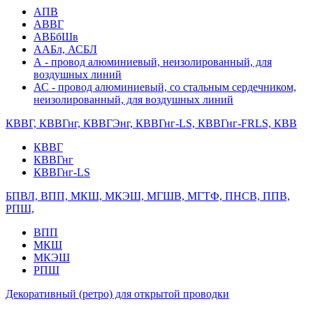
АПВ
АВВГ
АВБбШв
ААБл, АСБЛ
А - провод алюминиевый, неизолированный, для
воздушных линий
АС - провод алюминиевый, со стальным сердечником,
неизолированный, для воздушных линий
КВВГ, КВВГнг, КВВГЭнг, КВВГнг-LS, КВВГнг-FRLS, КВВ
КВВГ
КВВГнг
КВВГнг-LS
БПВЛ, ВПП, МКШ, МКЭШ, МГШВ, МГТФ, ПНСВ, ППВ,
РПШ,
ВПП
МКШ
МКЭШ
РПШ
Декоративный (ретро) для открытой проводки