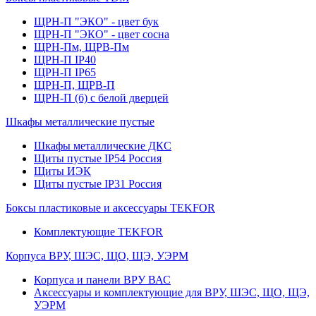
ЩРН-П "ЭКО" - цвет бук
ЩРН-П "ЭКО" - цвет сосна
ЩРН-Пм, ЩРВ-Пм
ЩРН-П IP40
ЩРН-П IP65
ЩРН-П, ЩРВ-П
ЩРН-П (б) с белой дверцей
Шкафы металлические пустые
Шкафы металлические ДКС
Щиты пустые IP54 Россия
Щиты ИЭК
Щиты пустые IP31 Россия
Боксы пластиковые и аксессуары TEKFOR
Комплектующие TEKFOR
Корпуса ВРУ, ШЭС, ЩО, ЩЭ, УЭРМ
Корпуса и панели ВРУ ВАС
Аксессуары и комплектующие для ВРУ, ШЭС, ЩО, ЩЭ,
УЭРМ