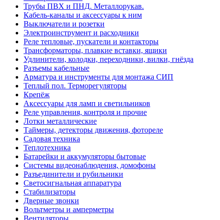
Трубы ПВХ и ПНД. Металлорукав.
Кабель-каналы и аксессуары к ним
Выключатели и розетки
Электроинструмент и расходники
Реле тепловые, пускатели и контакторы
Трансформаторы, плавкие вставки, ящики
Удлинители, колодки, переходники, вилки, гнёзда
Разъемы кабельные
Арматура и инструменты для монтажа СИП
Теплый пол. Терморегуляторы
Крепёж
Аксессуары для ламп и светильников
Реле управления, контроля и прочие
Лотки металлические
Таймеры, детекторы движения, фотореле
Садовая техника
Теплотехника
Батарейки и аккумуляторы бытовые
Системы видеонаблюдения, домофоны
Разъединители и рубильники
Светосигнальная аппаратура
Стабилизаторы
Дверные звонки
Вольтметры и амперметры
Вентиляторы