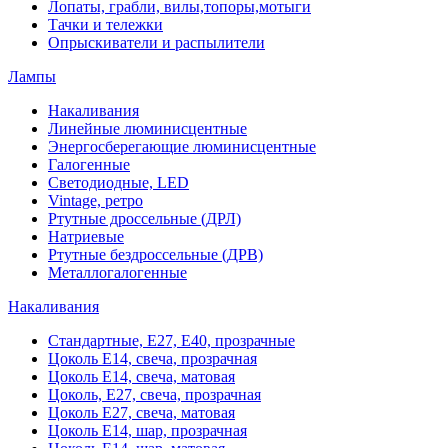
Лопаты, грабли, вилы,топоры,мотыги
Тачки и тележки
Опрыскиватели и распылители
Лампы
Накаливания
Линейные люминисцентные
Энергосберегающие люминисцентные
Галогенные
Светодиодные, LED
Vintage, ретро
Ртутные дроссельные (ДРЛ)
Натриевые
Ртутные бездроссельные (ДРВ)
Металлогалогенные
Накаливания
Стандартные, Е27, Е40, прозрачные
Цоколь Е14, свеча, прозрачная
Цоколь Е14, свеча, матовая
Цоколь, Е27, свеча, прозрачная
Цоколь Е27, свеча, матовая
Цоколь Е14, шар, прозрачная