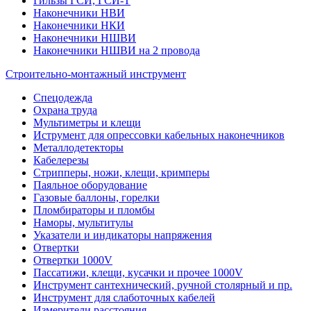
Гильзы ГСИ, ГСИ-Т
Наконечники НВИ
Наконечники НКИ
Наконечники НШВИ
Наконечники НШВИ на 2 провода
Строительно-монтажный инструмент
Спецодежда
Охрана труда
Мультиметры и клещи
Иструмент для опрессовки кабельных наконечников
Металлодетекторы
Кабелерезы
Стрипперы, ножи, клещи, кримперы
Паяльное оборудование
Газовые баллоны, горелки
Пломбираторы и пломбы
Наморы, мультитулы
Указатели и индикаторы напряжения
Отвертки
Отвертки 1000V
Пассатижи, клещи, кусачки и прочее 1000V
Инструмент сантехнический, ручной столярный и пр.
Инструмент для слаботочных кабелей
Измерители расстояния