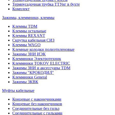
Термоусадочная трубка ТТУнг в бухте
Комплект
Зажимы, клеммники, клеммы
Клеммы TDM
Клеммы остальные
Клеммы REXANT
Скрутка кабельная СИЗ
Клеммы WAGO
Клемные колодки полиэтиленовые
Зажимы ЗНИ ИЭК
Клеммники Электротехник
Клеммники TOKOV ELECTRIC
Зажимы ЗНИ и аксессуары TDM
Зажимы "КРОКОДИЛ"
Клеммники General
Зажимы 3КВК
Муфты кабельные
Концевые с наконечниками
Концевые без наконечников
Соединительные без гильз
Соединительные с гильзами