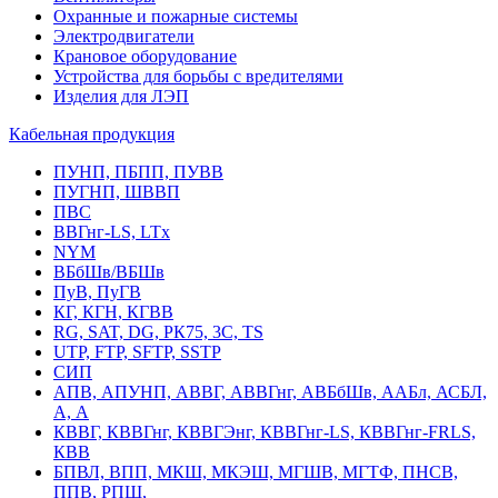
Охранные и пожарные системы
Электродвигатели
Крановое оборудование
Устройства для борьбы с вредителями
Изделия для ЛЭП
Кабельная продукция
ПУНП, ПБПП, ПУВВ
ПУГНП, ШВВП
ПВС
ВВГнг-LS, LTx
NYM
ВБбШв/ВБШв
ПуВ, ПуГВ
КГ, КГН, КГВВ
RG, SAT, DG, РК75, 3С, TS
UTP, FTP, SFTP, SSTP
СИП
АПВ, АПУНП, АВВГ, АВВГнг, АВБбШв, ААБл, АСБЛ,
А, А
КВВГ, КВВГнг, КВВГЭнг, КВВГнг-LS, КВВГнг-FRLS,
КВВ
БПВЛ, ВПП, МКШ, МКЭШ, МГШВ, МГТФ, ПНСВ,
ППВ, РПШ,