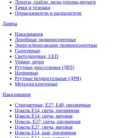
Лопаты, грабли, вилы,топоры,мотыги
Тачки и тележки
Опрыскиватели и распылители
Лампы
Накаливания
Линейные люминисцентные
Энергосберегающие люминисцентные
Галогенные
Светодиодные, LED
Vintage, ретро
Ртутные дроссельные (ДРЛ)
Натриевые
Ртутные бездроссельные (ДРВ)
Металлогалогенные
Накаливания
Стандартные, Е27, Е40, прозрачные
Цоколь Е14, свеча, прозрачная
Цоколь Е14, свеча, матовая
Цоколь, Е27, свеча, прозрачная
Цоколь Е27, свеча, матовая
Цоколь Е14, шар, прозрачная