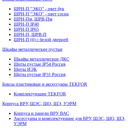
ЩРН-П "ЭКО" - цвет бук
ЩРН-П "ЭКО" - цвет сосна
ЩРН-Пм, ЩРВ-Пм
ЩРН-П IP40
ЩРН-П IP65
ЩРН-П, ЩРВ-П
ЩРН-П (б) с белой дверцей
Шкафы металлические пустые
Шкафы металлические ДКС
Щиты пустые IP54 Россия
Щиты ИЭК
Щиты пустые IP31 Россия
Боксы пластиковые и аксессуары TEKFOR
Комплектующие TEKFOR
Корпуса ВРУ, ШЭС, ЩО, ЩЭ, УЭРМ
Корпуса и панели ВРУ ВАС
Аксессуары и комплектующие для ВРУ, ШЭС, ЩО, ЩЭ,
УЭРМ