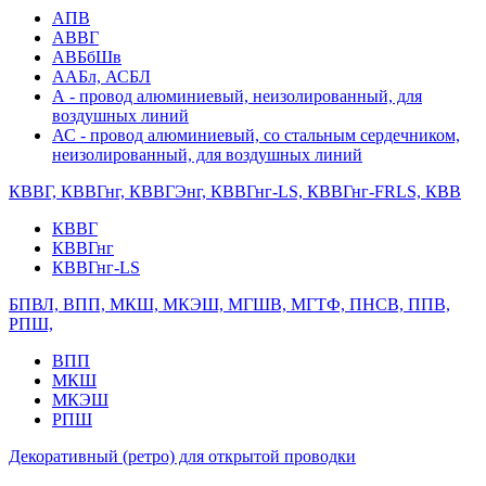
АПВ
АВВГ
АВБбШв
ААБл, АСБЛ
А - провод алюминиевый, неизолированный, для
воздушных линий
АС - провод алюминиевый, со стальным сердечником,
неизолированный, для воздушных линий
КВВГ, КВВГнг, КВВГЭнг, КВВГнг-LS, КВВГнг-FRLS, КВВ
КВВГ
КВВГнг
КВВГнг-LS
БПВЛ, ВПП, МКШ, МКЭШ, МГШВ, МГТФ, ПНСВ, ППВ,
РПШ,
ВПП
МКШ
МКЭШ
РПШ
Декоративный (ретро) для открытой проводки