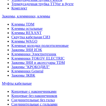
Термоусадочная трубка ТТУнг в бухте
Комплект
Зажимы, клеммники, клеммы
Клеммы TDM
Клеммы остальные
Клеммы REXANT
Скрутка кабельная СИЗ
Клеммы WAGO
Клемные колодки полиэтиленовые
Зажимы ЗНИ ИЭК
Клеммники Электротехник
Клеммники TOKOV ELECTRIC
Зажимы ЗНИ и аксессуары TDM
Зажимы "КРОКОДИЛ"
Клеммники General
Зажимы 3КВК
Муфты кабельные
Концевые с наконечниками
Концевые без наконечников
Соединительные без гильз
Соединительные с гильзами