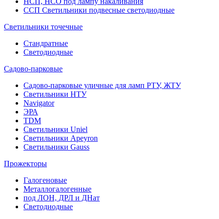
НСП, НСО под лампу накаливания
ССП Светильники подвесные светодиодные
Светильники точечные
Стандратные
Светодиодные
Садово-парковые
Садово-парковые уличные для ламп РТУ, ЖТУ
Светильники НТУ
Navigator
ЭРА
TDM
Светильники Uniel
Светильники Apeyron
Светильники Gauss
Прожекторы
Галогеновые
Металлогалогенные
под ЛОН, ДРЛ и ДНат
Светодиодные