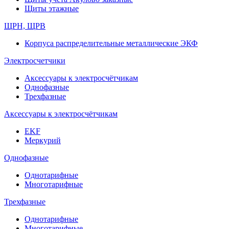
Щиты этажные
ЩРН, ЩРВ
Корпуса распределительные металлические ЭКФ
Электросчетчики
Аксессуары к электросчётчикам
Однофазные
Трехфазные
Аксессуары к электросчётчикам
EKF
Меркурий
Однофазные
Однотарифные
Многотарифные
Трехфазные
Однотарифные
Многотарифные