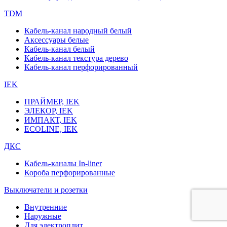
TDM
Кабель-канал народный белый
Аксессуары белые
Кабель-канал белый
Кабель-канал текстура дерево
Кабель-канал перфорированный
IEK
ПРАЙМЕР, IEK
ЭЛЕКОР, IEK
ИМПАКТ, IEK
ECOLINE, IEK
ДКС
Кабель-каналы In-liner
Короба перфорированные
Выключатели и розетки
Внутренние
Наружные
Для электроплит