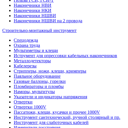
Гильзы ГСИ, ГСИ-Т
Наконечники НВИ
Наконечники НКИ
Наконечники НШВИ
Наконечники НШВИ на 2 провода
Строительно-монтажный инструмент
Спецодежда
Охрана труда
Мультиметры и клещи
Иструмент для опрессовки кабельных наконечников
Металлодетекторы
Кабелерезы
Стрипперы, ножи, клещи, кримперы
Паяльное оборудование
Газовые баллоны, горелки
Пломбираторы и пломбы
Наморы, мультитулы
Указатели и индикаторы напряжения
Отвертки
Отвертки 1000V
Пассатижи, клещи, кусачки и прочее 1000V
Инструмент сантехнический, ручной столярный и пр.
Инструмент для слаботочных кабелей
Измерители расстояния