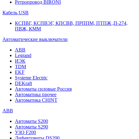
Ретропровод BIRONI
Кабель USB
КСПВГ, КСПВЭГ, КПСВВ, ПРППМ, ПТПЖ ,П-274,
ПВЖ, КММ
Автоматические выключатели
ABB
Legrand
ИЭК
TDM
EKF
Systeme Electric
DEKraft
Автоматы силовые Россия
Автоматика прочее
Автоматика CHINT
ABB
Автоматы S200
Автоматы S290
УЗО F200
Дифавтоматы DS200