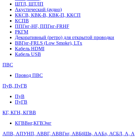
ШТЛ, ШТЛП
Акустический (аудио)
ККСВ, КВК-В, КВК-П, ККСП
КСПВ
ППГнг-HF, ППГнг-FRHF
РКГМ
Декоративный (ретро) для открытой проводки
ВВГнг-FRLS (Low Smoke), LTx
Кабель HDMI
Кабель USB
ПВС
Провод ПВС
ПуВ, ПуГВ
ПуВ
ПуГВ
КГ, КГН, КГВВ
КГВВнг,КГВЭнг
АПВ, АПУНП, АВВГ, АВВГнг, АВБбШв, ААБл, АСБЛ, А, А