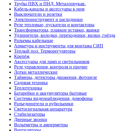
Трубы ПВХ и ПНД. Металлорукав.
Кабель-каналы и аксессуары к ним
Выключатели и розетки
Электроинструмент и расходники
Реле тепловые, пускатели и контакторы
Трансформаторы, плавкие вставки, ящики
Удлинители, колодки, переходники, вилки, гнёзда
Разъемы кабельные
Арматура и инструменты для монтажа СИП
Теплый пол. Терморегуляторы
Крепёж
Аксессуары для ламп и светильников
Реле управления, контроля и прочие
Лотки металлические
Таймеры, детекторы движения, фотореле
Садовая техника
Теплотехника
Батарейки и аккумуляторы бытовые
Системы видеонаблюдения, домофоны
Разъединители и рубильники
Светосигнальная аппаратура
Стабилизаторы
Дверные звонки
Вольтметры и амперметры
Вентиляторы