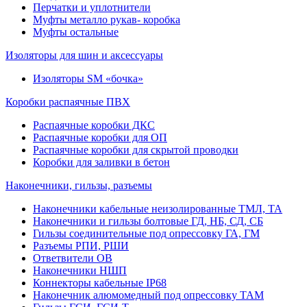
Перчатки и уплотнители
Муфты металло рукав- коробка
Муфты остальные
Изоляторы для шин и аксессуары
Изоляторы SM «бочка»
Коробки распаячные ПВХ
Распаячные коробки ДКС
Распаячные коробки для ОП
Распаячные коробки для скрытой проводки
Коробки для заливки в бетон
Наконечники, гильзы, разъемы
Наконечники кабельные неизолированные ТМЛ, ТА
Наконечники и гильзы болтовые ГД, НБ, СД, СБ
Гильзы соединительные под опрессовку ГА, ГМ
Разъемы РПИ, РШИ
Ответвители ОВ
Наконечники НШП
Коннекторы кабельные IP68
Наконечник алюмомедный под опрессовку ТАМ