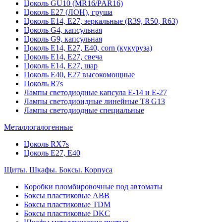
Цоколь GU10 (MR16/PAR16)
Цоколь Е27 (ЛОН), груша
Цоколь Е14, Е27, зеркальные (R39, R50, R63)
Цоколь G4, капсульная
Цоколь G9, капсульная
Цоколь Е14, Е27, Е40, corn (кукуруза)
Цоколь Е14, Е27, свеча
Цоколь Е14, Е27, шар
Цоколь Е40, Е27 высокомощные
Цоколь R7s
Лампы светодиодные капсула Е-14 и Е-27
Лампы светодиоидные линейные T8 G13
Лампы светодиодные специальные
Металлогалогенные
Цоколь RX7s
Цоколь Е27, E40
Щиты. Шкафы. Боксы. Корпуса
Коробки пломбировочные под автоматы
Боксы пластиковые ABB
Боксы пластиковые TDM
Боксы пластиковые DKC