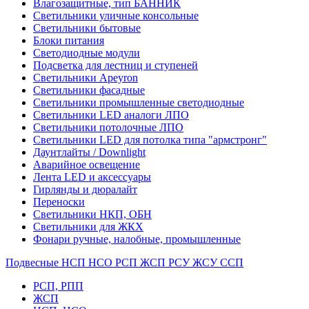
Влагозащитные, тип БАННИК
Светильники уличные консольные
Светильники бытовые
Блоки питания
Светодиодные модули
Подсветка для лестниц и ступеней
Светильники Apeyron
Светильники фасадные
Светильники промышленные светодиодные
Светильники LED аналоги ЛПО
Светильники потолочные ЛПО
Светильники LED для потолка типа "армстронг"
Даунтлайты / Downlight
Аварийное освещение
Лента LED и аксессуары
Гирлянды и дюралайт
Переноски
Светильники НКП, ОБН
Светильники для ЖКХ
Фонари ручные, налобные, промышленные
Подвесные НСП НСО РСП ЖСП РСУ ЖСУ ССП
РСП, РПП
ЖСП