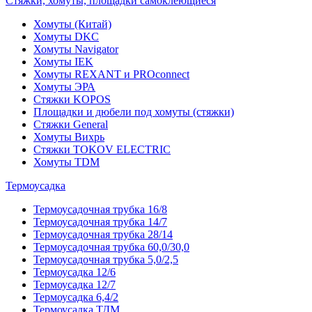
Стяжки, хомуты, площадки самоклеющиеся
Хомуты (Китай)
Хомуты DKC
Хомуты Navigator
Хомуты IEK
Хомуты REXANT и PROconnect
Хомуты ЭРА
Стяжки KOPOS
Площадки и дюбели под хомуты (стяжки)
Стяжки General
Хомуты Вихрь
Стяжки TOKOV ELECTRIC
Хомуты TDM
Термоусадка
Термоусадочная трубка 16/8
Термоусадочная трубка 14/7
Термоусадочная трубка 28/14
Термоусадочная трубка 60,0/30,0
Термоусадочная трубка 5,0/2,5
Термоусадка 12/6
Термоусадка 12/7
Термоусадка 6,4/2
Термоусадка ТДМ