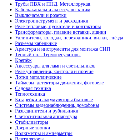
Трубы ПВХ и ПНД. Металлорукав.
Кабель-каналы и аксессуары к ним
Выключатели и розетки
Электроинструмент и расходники
Реле тепловые, пускатели и контакторы
Трансформаторы, плавкие вставки, ящики
Удлинители, колодки, переходники, вилки, гнёзда
Разъемы кабельные
Арматура и инструменты для монтажа СИП
Теплый пол. Терморегуляторы
Крепёж
Аксессуары для ламп и светильников
Реле управления, контроля и прочие
Лотки металлические
Таймеры, детекторы движения, фотореле
Садовая техника
Теплотехника
Батарейки и аккумуляторы бытовые
Системы видеонаблюдения, домофоны
Разъединители и рубильники
Светосигнальная аппаратура
Стабилизаторы
Дверные звонки
Вольтметры и амперметры
Вентиляторы