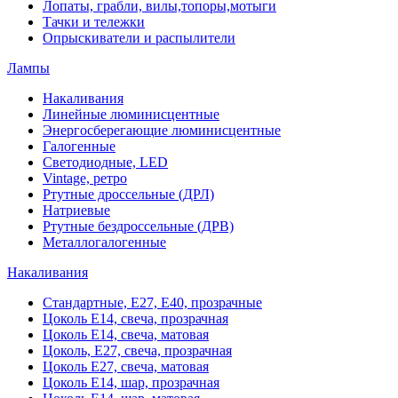
Лопаты, грабли, вилы,топоры,мотыги
Тачки и тележки
Опрыскиватели и распылители
Лампы
Накаливания
Линейные люминисцентные
Энергосберегающие люминисцентные
Галогенные
Светодиодные, LED
Vintage, ретро
Ртутные дроссельные (ДРЛ)
Натриевые
Ртутные бездроссельные (ДРВ)
Металлогалогенные
Накаливания
Стандартные, Е27, Е40, прозрачные
Цоколь Е14, свеча, прозрачная
Цоколь Е14, свеча, матовая
Цоколь, Е27, свеча, прозрачная
Цоколь Е27, свеча, матовая
Цоколь Е14, шар, прозрачная