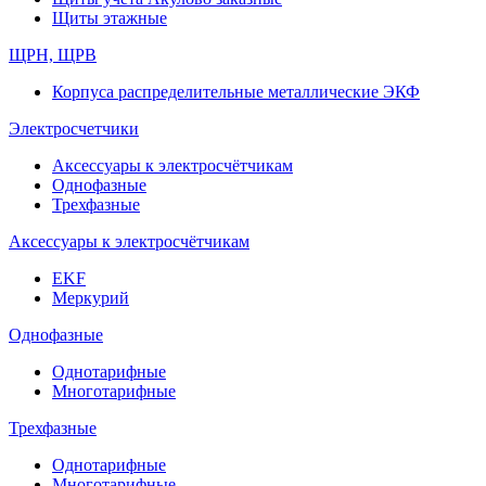
Щиты этажные
ЩРН, ЩРВ
Корпуса распределительные металлические ЭКФ
Электросчетчики
Аксессуары к электросчётчикам
Однофазные
Трехфазные
Аксессуары к электросчётчикам
EKF
Меркурий
Однофазные
Однотарифные
Многотарифные
Трехфазные
Однотарифные
Многотарифные