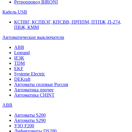
Ретропровод BIRONI
Кабель USB
КСПВГ, КСПВЭГ, КПСВВ, ПРППМ, ПТПЖ ,П-274,
ПВЖ, КММ
Автоматические выключатели
ABB
Legrand
ИЭК
TDM
EKF
Systeme Electric
DEKraft
Автоматы силовые Россия
Автоматика прочее
Автоматика CHINT
ABB
Автоматы S200
Автоматы S290
УЗО F200
Дифавтоматы DS200