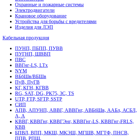
Охранные и пожарные системы
Электродвигатели
Крановое оборудование
Устройства для борьбы с вредителями
Изделия для ЛЭП
Кабельная продукция
ПУНП, ПБПП, ПУВВ
ПУГНП, ШВВП
ПВС
ВВГнг-LS, LTx
NYM
ВБбШв/ВБШв
ПуВ, ПуГВ
КГ, КГН, КГВВ
RG, SAT, DG, РК75, 3С, TS
UTP, FTP, SFTP, SSTP
СИП
АПВ, АПУНП, АВВГ, АВВГнг, АВБбШв, ААБл, АСБЛ,
А, А
КВВГ, КВВГнг, КВВГЭнг, КВВГнг-LS, КВВГнг-FRLS,
КВВ
БПВЛ, ВПП, МКШ, МКЭШ, МГШВ, МГТФ, ПНСВ,
ППВ, РПШ,