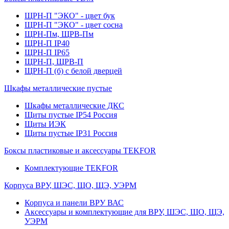
ЩРН-П "ЭКО" - цвет бук
ЩРН-П "ЭКО" - цвет сосна
ЩРН-Пм, ЩРВ-Пм
ЩРН-П IP40
ЩРН-П IP65
ЩРН-П, ЩРВ-П
ЩРН-П (б) с белой дверцей
Шкафы металлические пустые
Шкафы металлические ДКС
Щиты пустые IP54 Россия
Щиты ИЭК
Щиты пустые IP31 Россия
Боксы пластиковые и аксессуары TEKFOR
Комплектующие TEKFOR
Корпуса ВРУ, ШЭС, ЩО, ЩЭ, УЭРМ
Корпуса и панели ВРУ ВАС
Аксессуары и комплектующие для ВРУ, ШЭС, ЩО, ЩЭ,
УЭРМ