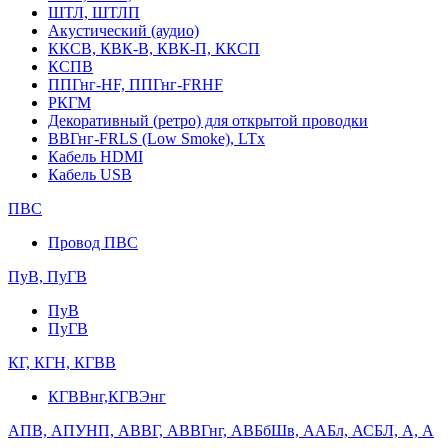
ШТЛ, ШТЛП
Акустический (аудио)
ККСВ, КВК-В, КВК-П, ККСП
КСПВ
ППГнг-HF, ППГнг-FRHF
РКГМ
Декоративный (ретро) для открытой проводки
ВВГнг-FRLS (Low Smoke), LTx
Кабель HDMI
Кабель USB
ПВС
Провод ПВС
ПуВ, ПуГВ
ПуВ
ПуГВ
КГ, КГН, КГВВ
КГВВнг,КГВЭнг
АПВ, АПУНП, АВВГ, АВВГнг, АВБбШв, ААБл, АСБЛ, А, А