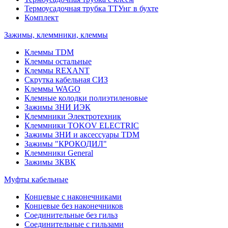
Термоусадочная трубка ТТУнг в бухте
Комплект
Зажимы, клеммники, клеммы
Клеммы TDM
Клеммы остальные
Клеммы REXANT
Скрутка кабельная СИЗ
Клеммы WAGO
Клемные колодки полиэтиленовые
Зажимы ЗНИ ИЭК
Клеммники Электротехник
Клеммники TOKOV ELECTRIC
Зажимы ЗНИ и аксессуары TDM
Зажимы "КРОКОДИЛ"
Клеммники General
Зажимы 3КВК
Муфты кабельные
Концевые с наконечниками
Концевые без наконечников
Соединительные без гильз
Соединительные с гильзами