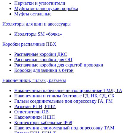
Перчатки и уплотнители
Муфты металло рукав- коробка
Муфты остальные
Изоляторы для шин и аксессуары
Изоляторы SM «бочка»
Коробки распаячные ПВХ
Распаячные коробки ДКС
Распаячные коробки для ОП
Распаячные коробки для скрытой проводки
Коробки для заливки в бетон
Наконечники, гильзы, разъемы
Наконечники кабельные неизолированные ТМЛ, ТА
Наконечники и гильзы болтовые ГД, НБ, СД, СБ
Гильзы соединительные под опрессовку ГА, ГМ
Разъемы РПИ, РШИ
Ответвители ОВ
Наконечники НШП
Коннекторы кабельные IP68
Наконечник алюмомедный под опрессовку ТАМ