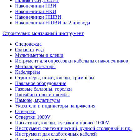
Гильзы ГСИ, ГСИ-Т
Наконечники НВИ
Наконечники НКИ
Наконечники НШВИ
Наконечники НШВИ на 2 провода
Строительно-монтажный инструмент
Спецодежда
Охрана труда
Мультиметры и клещи
Иструмент для опрессовки кабельных наконечников
Металлодетекторы
Кабелерезы
Стрипперы, ножи, клещи, кримперы
Паяльное оборудование
Газовые баллоны, горелки
Пломбираторы и пломбы
Наморы, мультитулы
Указатели и индикаторы напряжения
Отвертки
Отвертки 1000V
Пассатижи, клещи, кусачки и прочее 1000V
Инструмент сантехнический, ручной столярный и пр.
Инструмент для слаботочных кабелей
Измерители расстояния