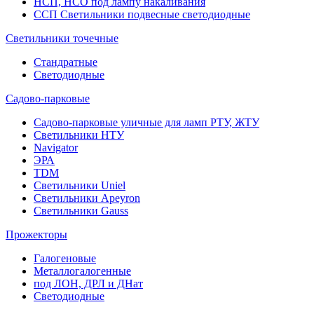
НСП, НСО под лампу накаливания
ССП Светильники подвесные светодиодные
Светильники точечные
Стандратные
Светодиодные
Садово-парковые
Садово-парковые уличные для ламп РТУ, ЖТУ
Светильники НТУ
Navigator
ЭРА
TDM
Светильники Uniel
Светильники Apeyron
Светильники Gauss
Прожекторы
Галогеновые
Металлогалогенные
под ЛОН, ДРЛ и ДНат
Светодиодные