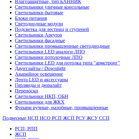
Влагозащитные, тип БАННИК
Светильники уличные консольные
Светильники бытовые
Блоки питания
Светодиодные модули
Подсветка для лестниц и ступеней
Светильники Apeyron
Светильники фасадные
Светильники промышленные светодиодные
Светильники LED аналоги ЛПО
Светильники потолочные ЛПО
Светильники LED для потолка типа "армстронг"
Даунтлайты / Downlight
Аварийное освещение
Лента LED и аксессуары
Гирлянды и дюралайт
Переноски
Светильники НКП, ОБН
Светильники для ЖКХ
Фонари ручные, налобные, промышленные
Подвесные НСП НСО РСП ЖСП РСУ ЖСУ ССП
РСП, РПП
ЖСП