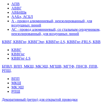
АПВ
АВВГ
АВБбШв
ААБл, АСБЛ
А - провод алюминиевый, неизолированный, для
воздушных линий
АС - провод алюминиевый, со стальным сердечником,
неизолированный, для воздушных линий
КВВГ, КВВГнг, КВВГЭнг, КВВГнг-LS, КВВГнг-FRLS, КВВ
КВВГ
КВВГнг
КВВГнг-LS
БПВЛ, ВПП, МКШ, МКЭШ, МГШВ, МГТФ, ПНСВ, ППВ,
РПШ,
ВПП
МКШ
МКЭШ
РПШ
Декоративный (ретро) для открытой проводки