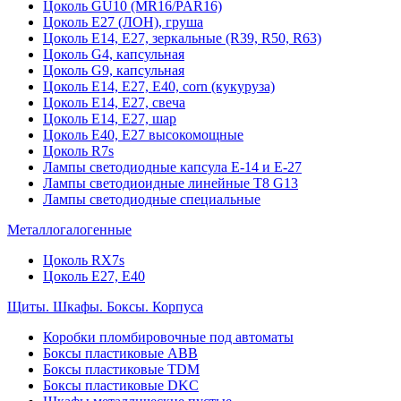
Цоколь GU10 (MR16/PAR16)
Цоколь Е27 (ЛОН), груша
Цоколь Е14, Е27, зеркальные (R39, R50, R63)
Цоколь G4, капсульная
Цоколь G9, капсульная
Цоколь Е14, Е27, Е40, corn (кукуруза)
Цоколь Е14, Е27, свеча
Цоколь Е14, Е27, шар
Цоколь Е40, Е27 высокомощные
Цоколь R7s
Лампы светодиодные капсула Е-14 и Е-27
Лампы светодиоидные линейные T8 G13
Лампы светодиодные специальные
Металлогалогенные
Цоколь RX7s
Цоколь Е27, E40
Щиты. Шкафы. Боксы. Корпуса
Коробки пломбировочные под автоматы
Боксы пластиковые ABB
Боксы пластиковые TDM
Боксы пластиковые DKC