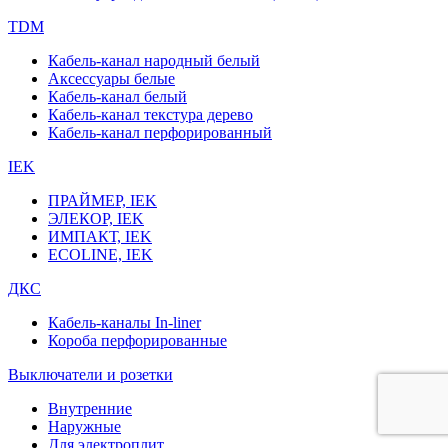
TDM
Кабель-канал народный белый
Аксессуары белые
Кабель-канал белый
Кабель-канал текстура дерево
Кабель-канал перфорированный
IEK
ПРАЙМЕР, IEK
ЭЛЕКОР, IEK
ИМПАКТ, IEK
ECOLINE, IEK
ДКС
Кабель-каналы In-liner
Короба перфорированные
Выключатели и розетки
Внутренние
Наружные
Для электроплит