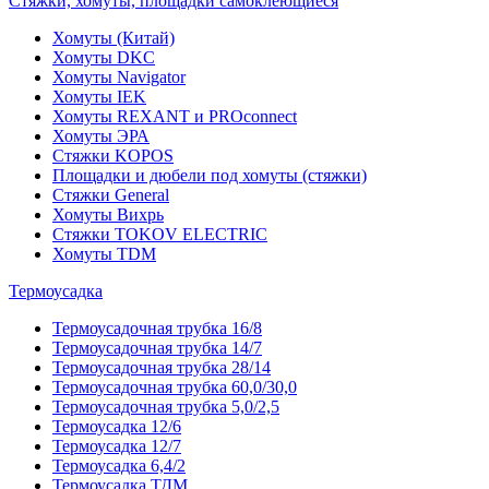
Стяжки, хомуты, площадки самоклеющиеся
Хомуты (Китай)
Хомуты DKC
Хомуты Navigator
Хомуты IEK
Хомуты REXANT и PROconnect
Хомуты ЭРА
Стяжки KOPOS
Площадки и дюбели под хомуты (стяжки)
Стяжки General
Хомуты Вихрь
Стяжки TOKOV ELECTRIC
Хомуты TDM
Термоусадка
Термоусадочная трубка 16/8
Термоусадочная трубка 14/7
Термоусадочная трубка 28/14
Термоусадочная трубка 60,0/30,0
Термоусадочная трубка 5,0/2,5
Термоусадка 12/6
Термоусадка 12/7
Термоусадка 6,4/2
Термоусадка ТДМ