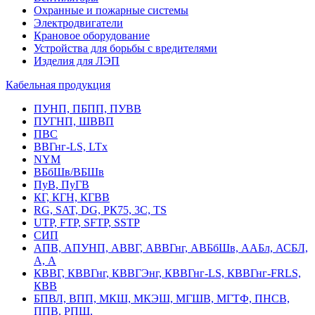
Охранные и пожарные системы
Электродвигатели
Крановое оборудование
Устройства для борьбы с вредителями
Изделия для ЛЭП
Кабельная продукция
ПУНП, ПБПП, ПУВВ
ПУГНП, ШВВП
ПВС
ВВГнг-LS, LTx
NYM
ВБбШв/ВБШв
ПуВ, ПуГВ
КГ, КГН, КГВВ
RG, SAT, DG, РК75, 3С, TS
UTP, FTP, SFTP, SSTP
СИП
АПВ, АПУНП, АВВГ, АВВГнг, АВБбШв, ААБл, АСБЛ,
А, А
КВВГ, КВВГнг, КВВГЭнг, КВВГнг-LS, КВВГнг-FRLS,
КВВ
БПВЛ, ВПП, МКШ, МКЭШ, МГШВ, МГТФ, ПНСВ,
ППВ, РПШ,