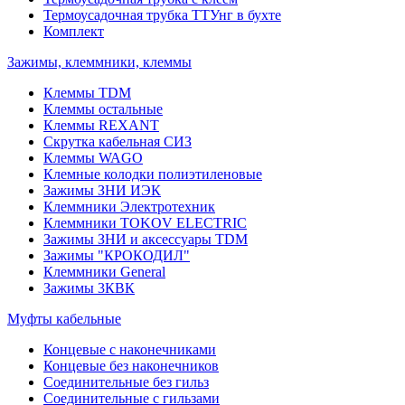
Термоусадочная трубка ТТУнг в бухте
Комплект
Зажимы, клеммники, клеммы
Клеммы TDM
Клеммы остальные
Клеммы REXANT
Скрутка кабельная СИЗ
Клеммы WAGO
Клемные колодки полиэтиленовые
Зажимы ЗНИ ИЭК
Клеммники Электротехник
Клеммники TOKOV ELECTRIC
Зажимы ЗНИ и аксессуары TDM
Зажимы "КРОКОДИЛ"
Клеммники General
Зажимы 3КВК
Муфты кабельные
Концевые с наконечниками
Концевые без наконечников
Соединительные без гильз
Соединительные с гильзами