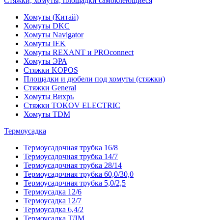
Стяжки, хомуты, площадки самоклеющиеся
Хомуты (Китай)
Хомуты DKC
Хомуты Navigator
Хомуты IEK
Хомуты REXANT и PROconnect
Хомуты ЭРА
Стяжки KOPOS
Площадки и дюбели под хомуты (стяжки)
Стяжки General
Хомуты Вихрь
Стяжки TOKOV ELECTRIC
Хомуты TDM
Термоусадка
Термоусадочная трубка 16/8
Термоусадочная трубка 14/7
Термоусадочная трубка 28/14
Термоусадочная трубка 60,0/30,0
Термоусадочная трубка 5,0/2,5
Термоусадка 12/6
Термоусадка 12/7
Термоусадка 6,4/2
Термоусадка ТДМ