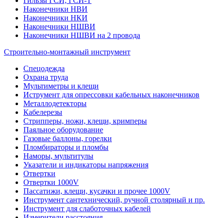
Гильзы ГСИ, ГСИ-Т
Наконечники НВИ
Наконечники НКИ
Наконечники НШВИ
Наконечники НШВИ на 2 провода
Строительно-монтажный инструмент
Спецодежда
Охрана труда
Мультиметры и клещи
Иструмент для опрессовки кабельных наконечников
Металлодетекторы
Кабелерезы
Стрипперы, ножи, клещи, кримперы
Паяльное оборудование
Газовые баллоны, горелки
Пломбираторы и пломбы
Наморы, мультитулы
Указатели и индикаторы напряжения
Отвертки
Отвертки 1000V
Пассатижи, клещи, кусачки и прочее 1000V
Инструмент сантехнический, ручной столярный и пр.
Инструмент для слаботочных кабелей
Измерители расстояния