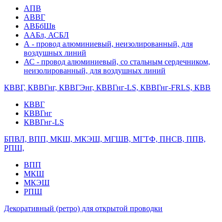
АПВ
АВВГ
АВБбШв
ААБл, АСБЛ
А - провод алюминиевый, неизолированный, для
воздушных линий
АС - провод алюминиевый, со стальным сердечником,
неизолированный, для воздушных линий
КВВГ, КВВГнг, КВВГЭнг, КВВГнг-LS, КВВГнг-FRLS, КВВ
КВВГ
КВВГнг
КВВГнг-LS
БПВЛ, ВПП, МКШ, МКЭШ, МГШВ, МГТФ, ПНСВ, ППВ,
РПШ,
ВПП
МКШ
МКЭШ
РПШ
Декоративный (ретро) для открытой проводки