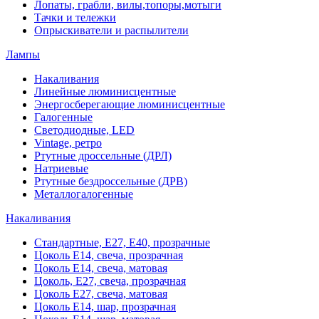
Лопаты, грабли, вилы,топоры,мотыги
Тачки и тележки
Опрыскиватели и распылители
Лампы
Накаливания
Линейные люминисцентные
Энергосберегающие люминисцентные
Галогенные
Светодиодные, LED
Vintage, ретро
Ртутные дроссельные (ДРЛ)
Натриевые
Ртутные бездроссельные (ДРВ)
Металлогалогенные
Накаливания
Стандартные, Е27, Е40, прозрачные
Цоколь Е14, свеча, прозрачная
Цоколь Е14, свеча, матовая
Цоколь, Е27, свеча, прозрачная
Цоколь Е27, свеча, матовая
Цоколь Е14, шар, прозрачная