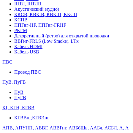
ШТЛ, ШТЛП
Акустический (аудио)
ККСВ, КВК-В, КВК-П, ККСП
КСПВ
ППГнг-HF, ППГнг-FRHF
РКГМ
Декоративный (ретро) для открытой проводки
ВВГнг-FRLS (Low Smoke), LTx
Кабель HDMI
Кабель USB
ПВС
Провод ПВС
ПуВ, ПуГВ
ПуВ
ПуГВ
КГ, КГН, КГВВ
КГВВнг,КГВЭнг
АПВ, АПУНП, АВВГ, АВВГнг, АВБбШв, ААБл, АСБЛ, А, А