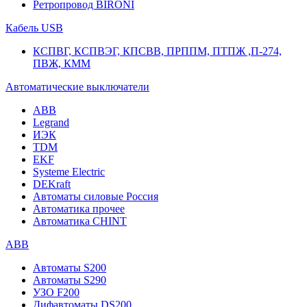
Ретропровод BIRONI
Кабель USB
КСПВГ, КСПВЭГ, КПСВВ, ПРППМ, ПТПЖ ,П-274,
ПВЖ, КММ
Автоматические выключатели
ABB
Legrand
ИЭК
TDM
EKF
Systeme Electric
DEKraft
Автоматы силовые Россия
Автоматика прочее
Автоматика CHINT
ABB
Автоматы S200
Автоматы S290
УЗО F200
Дифавтоматы DS200