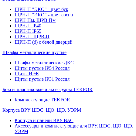
ЩРН-П "ЭКО" - цвет бук
ЩРН-П "ЭКО" - цвет сосна
ЩРН-Пм, ЩРВ-Пм
ЩРН-П IP40
ЩРН-П IP65
ЩРН-П, ЩРВ-П
ЩРН-П (б) с белой дверцей
Шкафы металлические пустые
Шкафы металлические ДКС
Щиты пустые IP54 Россия
Щиты ИЭК
Щиты пустые IP31 Россия
Боксы пластиковые и аксессуары TEKFOR
Комплектующие TEKFOR
Корпуса ВРУ, ШЭС, ЩО, ЩЭ, УЭРМ
Корпуса и панели ВРУ ВАС
Аксессуары и комплектующие для ВРУ, ШЭС, ЩО, ЩЭ,
УЭРМ