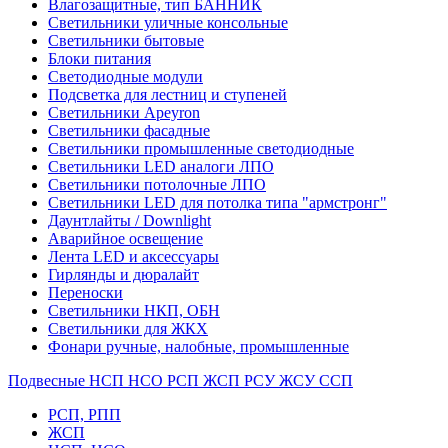
Влагозащитные, тип БАННИК
Светильники уличные консольные
Светильники бытовые
Блоки питания
Светодиодные модули
Подсветка для лестниц и ступеней
Светильники Apeyron
Светильники фасадные
Светильники промышленные светодиодные
Светильники LED аналоги ЛПО
Светильники потолочные ЛПО
Светильники LED для потолка типа "армстронг"
Даунтлайты / Downlight
Аварийное освещение
Лента LED и аксессуары
Гирлянды и дюралайт
Переноски
Светильники НКП, ОБН
Светильники для ЖКХ
Фонари ручные, налобные, промышленные
Подвесные НСП НСО РСП ЖСП РСУ ЖСУ ССП
РСП, РПП
ЖСП