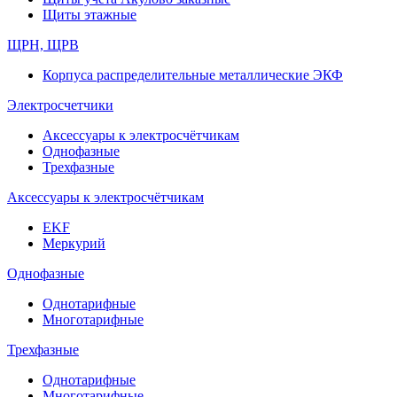
Щиты этажные
ЩРН, ЩРВ
Корпуса распределительные металлические ЭКФ
Электросчетчики
Аксессуары к электросчётчикам
Однофазные
Трехфазные
Аксессуары к электросчётчикам
EKF
Меркурий
Однофазные
Однотарифные
Многотарифные
Трехфазные
Однотарифные
Многотарифные