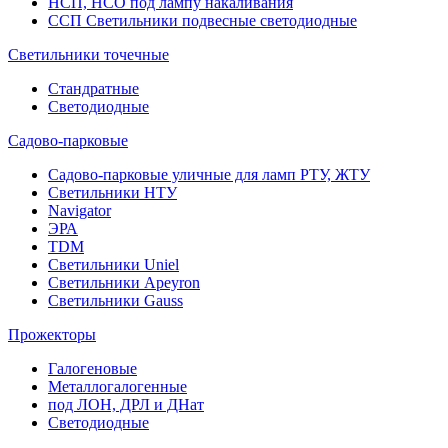
НСП, НСО под лампу накаливания
ССП Светильники подвесные светодиодные
Светильники точечные
Стандратные
Светодиодные
Садово-парковые
Садово-парковые уличные для ламп РТУ, ЖТУ
Светильники НТУ
Navigator
ЭРА
TDM
Светильники Uniel
Светильники Apeyron
Светильники Gauss
Прожекторы
Галогеновые
Металлогалогенные
под ЛОН, ДРЛ и ДНат
Светодиодные