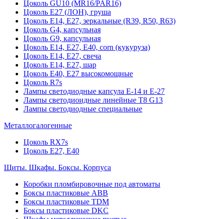
Цоколь GU10 (MR16/PAR16)
Цоколь Е27 (ЛОН), груша
Цоколь Е14, Е27, зеркальные (R39, R50, R63)
Цоколь G4, капсульная
Цоколь G9, капсульная
Цоколь Е14, Е27, Е40, corn (кукуруза)
Цоколь Е14, Е27, свеча
Цоколь Е14, Е27, шар
Цоколь Е40, Е27 высокомощные
Цоколь R7s
Лампы светодиодные капсула Е-14 и Е-27
Лампы светодиоидные линейные T8 G13
Лампы светодиодные специальные
Металлогалогенные
Цоколь RX7s
Цоколь Е27, E40
Щиты. Шкафы. Боксы. Корпуса
Коробки пломбировочные под автоматы
Боксы пластиковые ABB
Боксы пластиковые TDM
Боксы пластиковые DKC