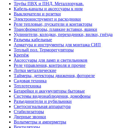
Трубы ПВХ и ПНД. Металлорукав.
Кабель-каналы и аксессуары к ним
Выключатели и розетки
Электроинструмент и расходники
Реле тепловые, пускатели и контакторы
Трансформаторы, плавкие вставки, ящики
Удлинители, колодки, переходники, вилки, гнёзда
Разъемы кабельные
Арматура и инструменты для монтажа СИП
Теплый пол. Терморегуляторы
Крепёж
Аксессуары для ламп и светильников
Реле управления, контроля и прочие
Лотки металлические
Таймеры, детекторы движения, фотореле
Садовая техника
Теплотехника
Батарейки и аккумуляторы бытовые
Системы видеонаблюдения, домофоны
Разъединители и рубильники
Светосигнальная аппаратура
Стабилизаторы
Дверные звонки
Вольтметры и амперметры
Вентиляторы