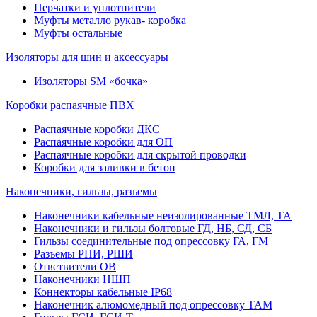
Перчатки и уплотнители
Муфты металло рукав- коробка
Муфты остальные
Изоляторы для шин и аксессуары
Изоляторы SM «бочка»
Коробки распаячные ПВХ
Распаячные коробки ДКС
Распаячные коробки для ОП
Распаячные коробки для скрытой проводки
Коробки для заливки в бетон
Наконечники, гильзы, разъемы
Наконечники кабельные неизолированные ТМЛ, ТА
Наконечники и гильзы болтовые ГД, НБ, СД, СБ
Гильзы соединительные под опрессовку ГА, ГМ
Разъемы РПИ, РШИ
Ответвители ОВ
Наконечники НШП
Коннекторы кабельные IP68
Наконечник алюмомедный под опрессовку ТАМ