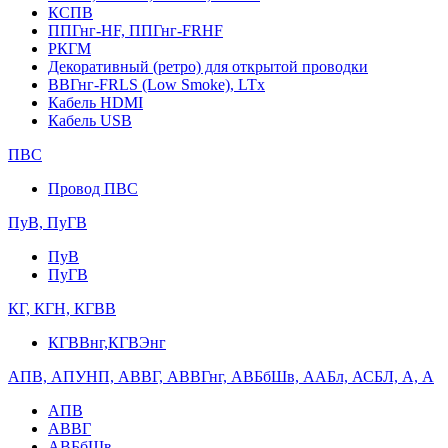
КСПВ
ППГнг-HF, ППГнг-FRHF
РКГМ
Декоративный (ретро) для открытой проводки
ВВГнг-FRLS (Low Smoke), LTx
Кабель HDMI
Кабель USB
ПВС
Провод ПВС
ПуВ, ПуГВ
ПуВ
ПуГВ
КГ, КГН, КГВВ
КГВВнг,КГВЭнг
АПВ, АПУНП, АВВГ, АВВГнг, АВБбШв, ААБл, АСБЛ, А, А
АПВ
АВВГ
АВБбШв