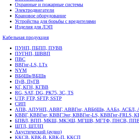
Охранные и пожарные системы
Электродвигатели
Крановое оборудование
Устройства для борьбы с вредителями
Изделия для ЛЭП
Кабельная продукция
ПУНП, ПБПП, ПУВВ
ПУГНП, ШВВП
ПВС
ВВГнг-LS, LTx
NYM
ВБбШв/ВБШв
ПуВ, ПуГВ
КГ, КГН, КГВВ
RG, SAT, DG, РК75, 3С, TS
UTP, FTP, SFTP, SSTP
СИП
АПВ, АПУНП, АВВГ, АВВГнг, АВБбШв, ААБл, АСБЛ, 
КВВГ, КВВГнг, КВВГЭнг, КВВГнг-LS, КВВГнг-FRLS, 
БПВЛ, ВПП, МКШ, МКЭШ, МГШВ, МГТФ, ПНСВ, ППВ
ШТЛ, ШТЛП
Акустический (аудио)
ККСВ, КВК-В, КВК-П, ККСП