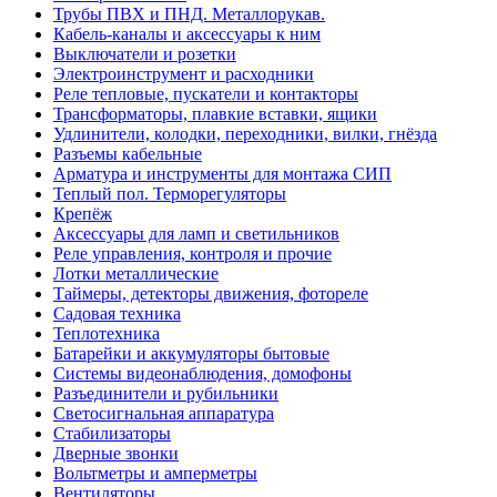
Трубы ПВХ и ПНД. Металлорукав.
Кабель-каналы и аксессуары к ним
Выключатели и розетки
Электроинструмент и расходники
Реле тепловые, пускатели и контакторы
Трансформаторы, плавкие вставки, ящики
Удлинители, колодки, переходники, вилки, гнёзда
Разъемы кабельные
Арматура и инструменты для монтажа СИП
Теплый пол. Терморегуляторы
Крепёж
Аксессуары для ламп и светильников
Реле управления, контроля и прочие
Лотки металлические
Таймеры, детекторы движения, фотореле
Садовая техника
Теплотехника
Батарейки и аккумуляторы бытовые
Системы видеонаблюдения, домофоны
Разъединители и рубильники
Светосигнальная аппаратура
Стабилизаторы
Дверные звонки
Вольтметры и амперметры
Вентиляторы