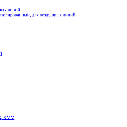
шных линий
еизолированный, для воздушных линий
Ш,
Ж, КММ