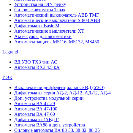
Устройства на DIN-рейку
Силовые автоматы Tmax
Автоматический выключатель ABB TMF
Автоматические выключатели S-803 АВВ
Дифавтоматы Basic M
Автоматические выключатели XT
Аксессуары для автоматики
Автоматы защиты MS116, MS132, MS450
Legrand
ВД УЗО TX3 тип АС
Автоматы RX3 4,5 kA
ИЭК
Выключатели дифференциальные ВД (УЗО)
Дифавтоматы серия АД-2, АД-12, АД-12, АД-4
Доп. устройства модульной серии
Автоматы ВА 47-29
Автоматы ВА 47-100
Автоматы ВА 47-60
Дифавтоматы (АВДТ)
Автоматы ВА88 и доп. устройства
Силовые автоматы ВА 88-33, 88-32, 88-35