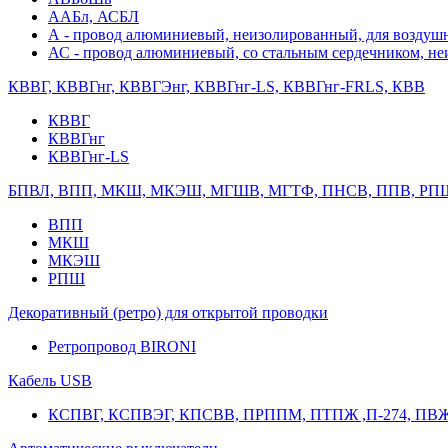
ААБл, АСБЛ
А - провод алюминиевый, неизолированный, для возду
АС - провод алюминиевый, со стальным сердечником, н
КВВГ, КВВГнг, КВВГЭнг, КВВГнг-LS, КВВГнг-FRLS, КВВ
КВВГ
КВВГнг
КВВГнг-LS
БПВЛ, ВПП, МКШ, МКЭШ, МГШВ, МГТФ, ПНСВ, ППВ, РП
ВПП
МКШ
МКЭШ
РПШ
Декоративный (ретро) для открытой проводки
Ретропровод BIRONI
Кабель USB
КСПВГ, КСПВЭГ, КПСВВ, ПРППМ, ПТПЖ ,П-274, ПВ