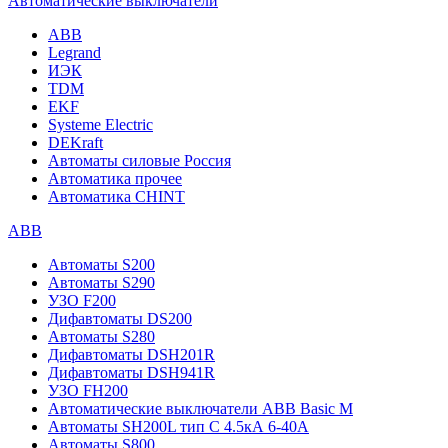
Автоматические выключатели
ABB
Legrand
ИЭК
TDM
EKF
Systeme Electric
DEKraft
Автоматы силовые Россия
Автоматика прочее
Автоматика CHINT
ABB
Автоматы S200
Автоматы S290
УЗО F200
Дифавтоматы DS200
Автоматы S280
Дифавтоматы DSH201R
Дифавтоматы DSH941R
УЗО FH200
Автоматические выключатели ABB Basic M
Автоматы SH200L тип С 4.5кА 6-40А
Автоматы S800