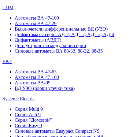
TDM
Автоматы ВА 47-100
Автоматы ВА 47-29
Выключатели дифференциальные ВД (УЗО)
Дифавтоматы серия АД-2, АД-12, АД-12, АД-4
Дифавтоматы (АВДТ)
Доп. устройства модульной серии
Силовые автоматы ВА 88-33, 88-32, 88-35
EKF
Автоматы ВА 47-63
Автоматы ВА 47-100
Автоматы ВА-99
ВД УЗО (блоки утечки тока)
Systeme Electric
Серия Multi 9
Серия Acti 9
Серия "Домовой"
Серия Easy 9
Силовые автоматы Easypact Compact NS
Доп. сборочные единицы для силовых ВА