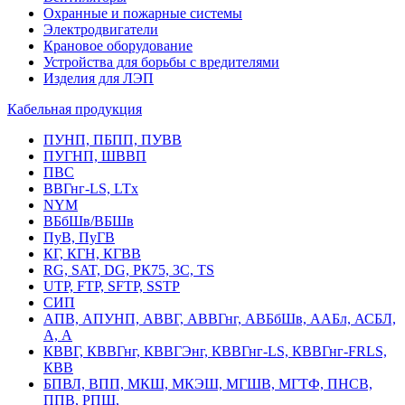
Охранные и пожарные системы
Электродвигатели
Крановое оборудование
Устройства для борьбы с вредителями
Изделия для ЛЭП
Кабельная продукция
ПУНП, ПБПП, ПУВВ
ПУГНП, ШВВП
ПВС
ВВГнг-LS, LTx
NYM
ВБбШв/ВБШв
ПуВ, ПуГВ
КГ, КГН, КГВВ
RG, SAT, DG, РК75, 3С, TS
UTP, FTP, SFTP, SSTP
СИП
АПВ, АПУНП, АВВГ, АВВГнг, АВБбШв, ААБл, АСБЛ,
А, А
КВВГ, КВВГнг, КВВГЭнг, КВВГнг-LS, КВВГнг-FRLS,
КВВ
БПВЛ, ВПП, МКШ, МКЭШ, МГШВ, МГТФ, ПНСВ,
ППВ, РПШ,