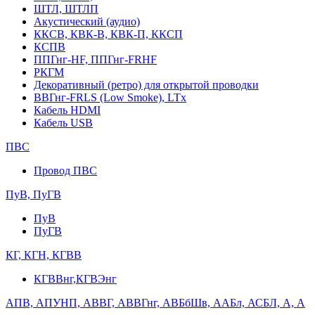
ШТЛ, ШТЛП
Акустический (аудио)
ККСВ, КВК-В, КВК-П, ККСП
КСПВ
ППГнг-HF, ППГнг-FRHF
РКГМ
Декоративный (ретро) для открытой проводки
ВВГнг-FRLS (Low Smoke), LTx
Кабель HDMI
Кабель USB
ПВС
Провод ПВС
ПуВ, ПуГВ
ПуВ
ПуГВ
КГ, КГН, КГВВ
КГВВнг,КГВЭнг
АПВ, АПУНП, АВВГ, АВВГнг, АВБбШв, ААБл, АСБЛ, А, А