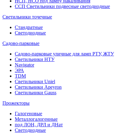
НСП, НСО под лампу накаливания
ССП Светильники подвесные светодиодные
Светильники точечные
Стандратные
Светодиодные
Садово-парковые
Садово-парковые уличные для ламп РТУ, ЖТУ
Светильники НТУ
Navigator
ЭРА
TDM
Светильники Uniel
Светильники Apeyron
Светильники Gauss
Прожекторы
Галогеновые
Металлогалогенные
под ЛОН, ДРЛ и ДНат
Светодиодные