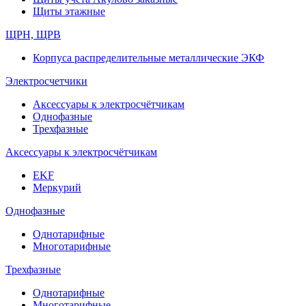
Щиты этажные
ЩРН, ЩРВ
Корпуса распределительные металлические ЭКФ
Электросчетчики
Аксессуары к электросчётчикам
Однофазные
Трехфазные
Аксессуары к электросчётчикам
EKF
Меркурий
Однофазные
Однотарифные
Многотарифные
Трехфазные
Однотарифные
Многотарифные