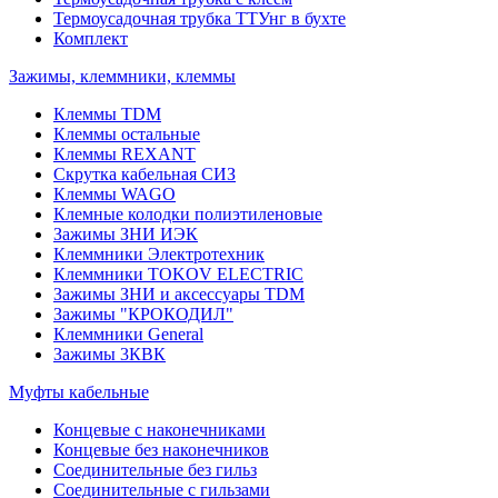
Термоусадочная трубка ТТУнг в бухте
Комплект
Зажимы, клеммники, клеммы
Клеммы TDM
Клеммы остальные
Клеммы REXANT
Скрутка кабельная СИЗ
Клеммы WAGO
Клемные колодки полиэтиленовые
Зажимы ЗНИ ИЭК
Клеммники Электротехник
Клеммники TOKOV ELECTRIC
Зажимы ЗНИ и аксессуары TDM
Зажимы "КРОКОДИЛ"
Клеммники General
Зажимы 3КВК
Муфты кабельные
Концевые с наконечниками
Концевые без наконечников
Соединительные без гильз
Соединительные с гильзами