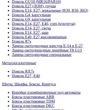
Цоколь GU10 (MR16/PAR16)
Цоколь Е27 (ЛОН), груша
Цоколь Е14, Е27, зеркальные (R39, R50, R63)
Цоколь G4, капсульная
Цоколь G9, капсульная
Цоколь Е14, Е27, Е40, corn (кукуруза)
Цоколь Е14, Е27, свеча
Цоколь Е14, Е27, шар
Цоколь Е40, Е27 высокомощные
Цоколь R7s
Лампы светодиодные капсула Е-14 и Е-27
Лампы светодиоидные линейные T8 G13
Лампы светодиодные специальные
Металлогалогенные
Цоколь RX7s
Цоколь Е27, E40
Щиты. Шкафы. Боксы. Корпуса
Коробки пломбировочные под автоматы
Боксы пластиковые ABB
Боксы пластиковые TDM
Боксы пластиковые DKC