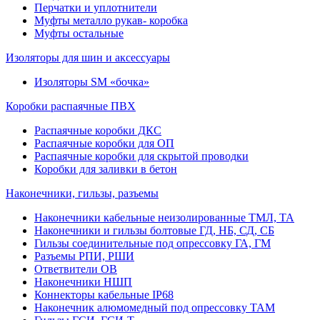
Перчатки и уплотнители
Муфты металло рукав- коробка
Муфты остальные
Изоляторы для шин и аксессуары
Изоляторы SM «бочка»
Коробки распаячные ПВХ
Распаячные коробки ДКС
Распаячные коробки для ОП
Распаячные коробки для скрытой проводки
Коробки для заливки в бетон
Наконечники, гильзы, разъемы
Наконечники кабельные неизолированные ТМЛ, ТА
Наконечники и гильзы болтовые ГД, НБ, СД, СБ
Гильзы соединительные под опрессовку ГА, ГМ
Разъемы РПИ, РШИ
Ответвители ОВ
Наконечники НШП
Коннекторы кабельные IP68
Наконечник алюмомедный под опрессовку ТАМ