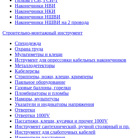
Гильзы ГСИ, ГСИ-Т
Наконечники НВИ
Наконечники НКИ
Наконечники НШВИ
Наконечники НШВИ на 2 провода
Строительно-монтажный инструмент
Спецодежда
Охрана труда
Мультиметры и клещи
Иструмент для опрессовки кабельных наконечников
Металлодетекторы
Кабелерезы
Стрипперы, ножи, клещи, кримперы
Паяльное оборудование
Газовые баллоны, горелки
Пломбираторы и пломбы
Наморы, мультитулы
Указатели и индикаторы напряжения
Отвертки
Отвертки 1000V
Пассатижи, клещи, кусачки и прочее 1000V
Инструмент сантехнический, ручной столярный и пр.
Инструмент для слаботочных кабелей
Измерители расстояния