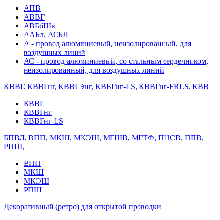
АПВ
АВВГ
АВБбШв
ААБл, АСБЛ
А - провод алюминиевый, неизолированный, для
воздушных линий
АС - провод алюминиевый, со стальным сердечником,
неизолированный, для воздушных линий
КВВГ, КВВГнг, КВВГЭнг, КВВГнг-LS, КВВГнг-FRLS, КВВ
КВВГ
КВВГнг
КВВГнг-LS
БПВЛ, ВПП, МКШ, МКЭШ, МГШВ, МГТФ, ПНСВ, ППВ,
РПШ,
ВПП
МКШ
МКЭШ
РПШ
Декоративный (ретро) для открытой проводки