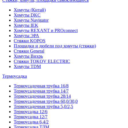
Стяжки, хомуты, площадки самоклеющиеся
Хомуты (Китай)
Хомуты DKC
Хомуты Navigator
Хомуты IEK
Хомуты REXANT и PROconnect
Хомуты ЭРА
Стяжки KOPOS
Площадки и дюбели под хомуты (стяжки)
Стяжки General
Хомуты Вихрь
Стяжки TOKOV ELECTRIC
Хомуты TDM
Термоусадка
Термоусадочная трубка 16/8
Термоусадочная трубка 14/7
Термоусадочная трубка 28/14
Термоусадочная трубка 60,0/30,0
Термоусадочная трубка 5,0/2,5
Термоусадка 12/6
Термоусадка 12/7
Термоусадка 6,4/2
Термоусадка ТДМ