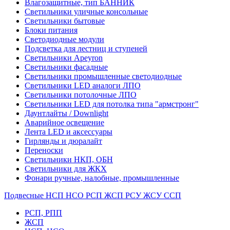
Влагозащитные, тип БАННИК
Светильники уличные консольные
Светильники бытовые
Блоки питания
Светодиодные модули
Подсветка для лестниц и ступеней
Светильники Apeyron
Светильники фасадные
Светильники промышленные светодиодные
Светильники LED аналоги ЛПО
Светильники потолочные ЛПО
Светильники LED для потолка типа "армстронг"
Даунтлайты / Downlight
Аварийное освещение
Лента LED и аксессуары
Гирлянды и дюралайт
Переноски
Светильники НКП, ОБН
Светильники для ЖКХ
Фонари ручные, налобные, промышленные
Подвесные НСП НСО РСП ЖСП РСУ ЖСУ ССП
РСП, РПП
ЖСП