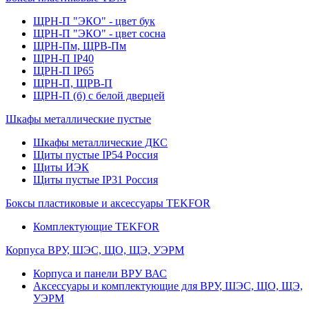
ЩРН-П "ЭКО" - цвет бук
ЩРН-П "ЭКО" - цвет сосна
ЩРН-Пм, ЩРВ-Пм
ЩРН-П IP40
ЩРН-П IP65
ЩРН-П, ЩРВ-П
ЩРН-П (б) с белой дверцей
Шкафы металлические пустые
Шкафы металлические ДКС
Щиты пустые IP54 Россия
Щиты ИЭК
Щиты пустые IP31 Россия
Боксы пластиковые и аксессуары TEKFOR
Комплектующие TEKFOR
Корпуса ВРУ, ШЭС, ЩО, ЩЭ, УЭРМ
Корпуса и панели ВРУ ВАС
Аксессуары и комплектующие для ВРУ, ШЭС, ЩО, ЩЭ,
УЭРМ