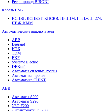
Ретропровод BIRONI
Кабель USB
КСПВГ, КСПВЭГ, КПСВВ, ПРППМ, ПТПЖ ,П-274,
ПВЖ, КММ
Автоматические выключатели
ABB
Legrand
ИЭК
TDM
EKF
Systeme Electric
DEKraft
Автоматы силовые Россия
Автоматика прочее
Автоматика CHINT
ABB
Автоматы S200
Автоматы S290
УЗО F200
Дифавтоматы DS200