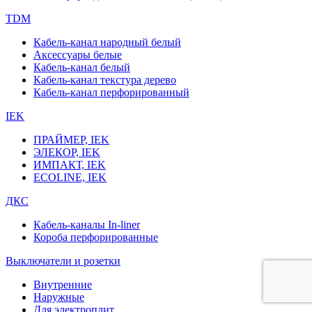
TDM
Кабель-канал народный белый
Аксессуары белые
Кабель-канал белый
Кабель-канал текстура дерево
Кабель-канал перфорированный
IEK
ПРАЙМЕР, IEK
ЭЛЕКОР, IEK
ИМПАКТ, IEK
ECOLINE, IEK
ДКС
Кабель-каналы In-liner
Короба перфорированные
Выключатели и розетки
Внутренние
Наружные
Для электроплит