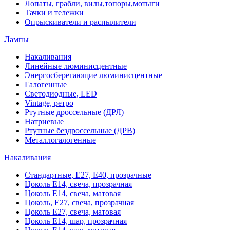
Лопаты, грабли, вилы,топоры,мотыги
Тачки и тележки
Опрыскиватели и распылители
Лампы
Накаливания
Линейные люминисцентные
Энергосберегающие люминисцентные
Галогенные
Светодиодные, LED
Vintage, ретро
Ртутные дроссельные (ДРЛ)
Натриевые
Ртутные бездроссельные (ДРВ)
Металлогалогенные
Накаливания
Стандартные, Е27, Е40, прозрачные
Цоколь Е14, свеча, прозрачная
Цоколь Е14, свеча, матовая
Цоколь, Е27, свеча, прозрачная
Цоколь Е27, свеча, матовая
Цоколь Е14, шар, прозрачная