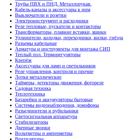
Трубы ПВХ и ПНД. Металлорукав.
Кабель-каналы и аксессуары к ним
Выключатели и розетки
Электроинструмент и расходники
Реле тепловые, пускатели и контакторы
Трансформаторы, плавкие вставки, ящики
Удлинители, колодки, переходники, вилки, гнёзда
Разъемы кабельные
Арматура и инструменты для монтажа СИП
Теплый пол. Терморегуляторы
Крепёж
Аксессуары для ламп и светильников
Реле управления, контроля и прочие
Лотки металлические
Таймеры, детекторы движения, фотореле
Садовая техника
Теплотехника
Батарейки и аккумуляторы бытовые
Системы видеонаблюдения, домофоны
Разъединители и рубильники
Светосигнальная аппаратура
Стабилизаторы
Дверные звонки
Вольтметры и амперметры
Вентиляторы