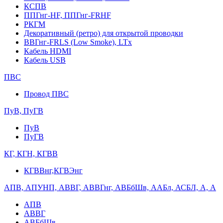
КСПВ
ППГнг-HF, ППГнг-FRHF
РКГМ
Декоративный (ретро) для открытой проводки
ВВГнг-FRLS (Low Smoke), LTx
Кабель HDMI
Кабель USB
ПВС
Провод ПВС
ПуВ, ПуГВ
ПуВ
ПуГВ
КГ, КГН, КГВВ
КГВВнг,КГВЭнг
АПВ, АПУНП, АВВГ, АВВГнг, АВБбШв, ААБл, АСБЛ, А, А
АПВ
АВВГ
АВБбШв