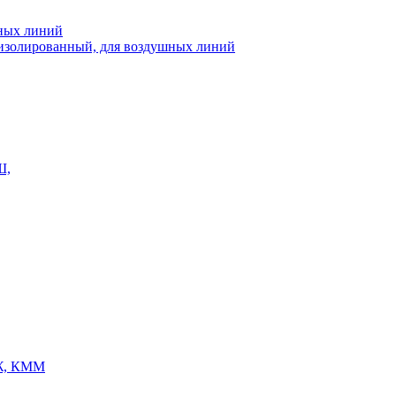
шных линий
еизолированный, для воздушных линий
Ш,
Ж, КММ