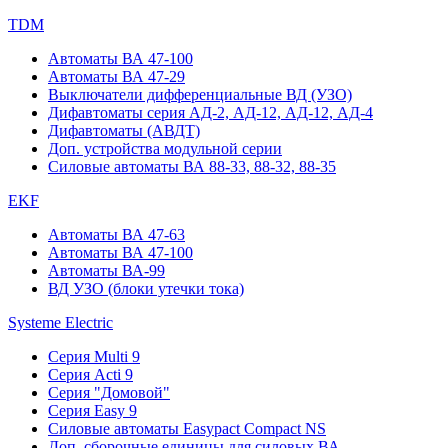
TDM
Автоматы ВА 47-100
Автоматы ВА 47-29
Выключатели дифференциальные ВД (УЗО)
Дифавтоматы серия АД-2, АД-12, АД-12, АД-4
Дифавтоматы (АВДТ)
Доп. устройства модульной серии
Силовые автоматы ВА 88-33, 88-32, 88-35
EKF
Автоматы ВА 47-63
Автоматы ВА 47-100
Автоматы ВА-99
ВД УЗО (блоки утечки тока)
Systeme Electric
Серия Multi 9
Серия Acti 9
Серия "Домовой"
Серия Easy 9
Силовые автоматы Easypact Compact NS
Доп. сборочные единицы для силовых ВА