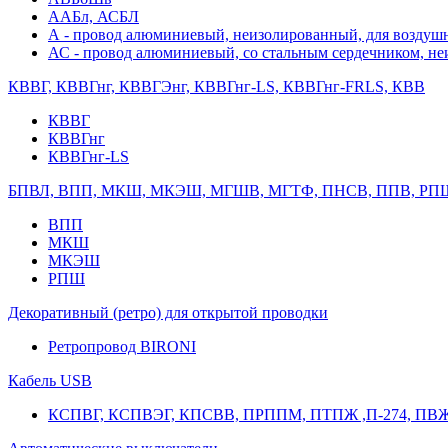
ААБл, АСБЛ
А - провод алюминиевый, неизолированный, для возду
АС - провод алюминиевый, со стальным сердечником, н
КВВГ, КВВГнг, КВВГЭнг, КВВГнг-LS, КВВГнг-FRLS, КВВ
КВВГ
КВВГнг
КВВГнг-LS
БПВЛ, ВПП, МКШ, МКЭШ, МГШВ, МГТФ, ПНСВ, ППВ, РП
ВПП
МКШ
МКЭШ
РПШ
Декоративный (ретро) для открытой проводки
Ретропровод BIRONI
Кабель USB
КСПВГ, КСПВЭГ, КПСВВ, ПРППМ, ПТПЖ ,П-274, ПВ