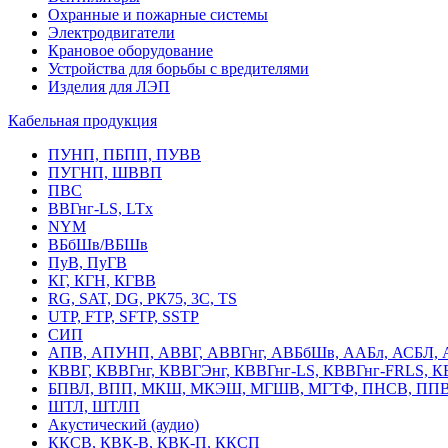
Охранные и пожарные системы
Электродвигатели
Крановое оборудование
Устройства для борьбы с вредителями
Изделия для ЛЭП
Кабельная продукция
ПУНП, ПБПП, ПУВВ
ПУГНП, ШВВП
ПВС
ВВГнг-LS, LTx
NYM
ВБбШв/ВБШв
ПуВ, ПуГВ
КГ, КГН, КГВВ
RG, SAT, DG, РК75, 3С, TS
UTP, FTP, SFTP, SSTP
СИП
АПВ, АПУНП, АВВГ, АВВГнг, АВБбШв, ААБл, АСБЛ, 
КВВГ, КВВГнг, КВВГЭнг, КВВГнг-LS, КВВГнг-FRLS, 
БПВЛ, ВПП, МКШ, МКЭШ, МГШВ, МГТФ, ПНСВ, ППВ
ШТЛ, ШТЛП
Акустический (аудио)
ККСВ, КВК-В, КВК-П, ККСП