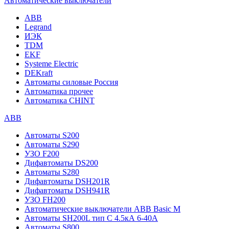
Автоматические выключатели
ABB
Legrand
ИЭК
TDM
EKF
Systeme Electric
DEKraft
Автоматы силовые Россия
Автоматика прочее
Автоматика CHINT
ABB
Автоматы S200
Автоматы S290
УЗО F200
Дифавтоматы DS200
Автоматы S280
Дифавтоматы DSH201R
Дифавтоматы DSH941R
УЗО FH200
Автоматические выключатели ABB Basic M
Автоматы SH200L тип С 4.5кА 6-40А
Автоматы S800