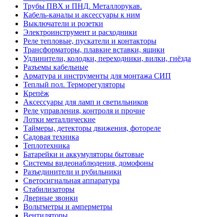
Трубы ПВХ и ПНД. Металлорукав.
Кабель-каналы и аксессуары к ним
Выключатели и розетки
Электроинструмент и расходники
Реле тепловые, пускатели и контакторы
Трансформаторы, плавкие вставки, ящики
Удлинители, колодки, переходники, вилки, гнёзда
Разъемы кабельные
Арматура и инструменты для монтажа СИП
Теплый пол. Терморегуляторы
Крепёж
Аксессуары для ламп и светильников
Реле управления, контроля и прочие
Лотки металлические
Таймеры, детекторы движения, фотореле
Садовая техника
Теплотехника
Батарейки и аккумуляторы бытовые
Системы видеонаблюдения, домофоны
Разъединители и рубильники
Светосигнальная аппаратура
Стабилизаторы
Дверные звонки
Вольтметры и амперметры
Вентиляторы