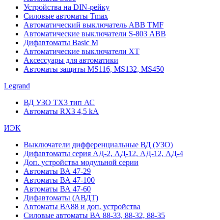
Устройства на DIN-рейку
Силовые автоматы Tmax
Автоматический выключатель ABB TMF
Автоматические выключатели S-803 АВВ
Дифавтоматы Basic M
Автоматические выключатели XT
Аксессуары для автоматики
Автоматы защиты MS116, MS132, MS450
Legrand
ВД УЗО TX3 тип АС
Автоматы RX3 4,5 kA
ИЭК
Выключатели дифференциальные ВД (УЗО)
Дифавтоматы серия АД-2, АД-12, АД-12, АД-4
Доп. устройства модульной серии
Автоматы ВА 47-29
Автоматы ВА 47-100
Автоматы ВА 47-60
Дифавтоматы (АВДТ)
Автоматы ВА88 и доп. устройства
Силовые автоматы ВА 88-33, 88-32, 88-35