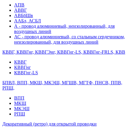
АПВ
АВВГ
АВБбШв
ААБл, АСБЛ
А - провод алюминиевый, неизолированный, для
воздушных линий
АС - провод алюминиевый, со стальным сердечником,
неизолированный, для воздушных линий
КВВГ, КВВГнг, КВВГЭнг, КВВГнг-LS, КВВГнг-FRLS, КВВ
КВВГ
КВВГнг
КВВГнг-LS
БПВЛ, ВПП, МКШ, МКЭШ, МГШВ, МГТФ, ПНСВ, ППВ,
РПШ,
ВПП
МКШ
МКЭШ
РПШ
Декоративный (ретро) для открытой проводки