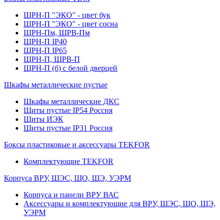
ЩРН-П "ЭКО" - цвет бук
ЩРН-П "ЭКО" - цвет сосна
ЩРН-Пм, ЩРВ-Пм
ЩРН-П IP40
ЩРН-П IP65
ЩРН-П, ЩРВ-П
ЩРН-П (б) с белой дверцей
Шкафы металлические пустые
Шкафы металлические ДКС
Щиты пустые IP54 Россия
Щиты ИЭК
Щиты пустые IP31 Россия
Боксы пластиковые и аксессуары TEKFOR
Комплектующие TEKFOR
Корпуса ВРУ, ШЭС, ЩО, ЩЭ, УЭРМ
Корпуса и панели ВРУ ВАС
Аксессуары и комплектующие для ВРУ, ШЭС, ЩО, ЩЭ,
УЭРМ