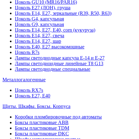
Цоколь GU10 (MR16/PAR16)
Цоколь Е27 (ЛОН), груша
Цоколь Е14, Е27, зеркальные (R39, R50, R63)
Цоколь G4, капсульная
Цоколь G9, капсульная
Цоколь Е14, Е27, Е40, corn (кукуруза)
Цоколь Е14, Е27, свеча
Цоколь Е14, Е27, шар
Цоколь Е40, Е27 высокомощные
Цоколь R7s
Лампы светодиодные капсула Е-14 и Е-27
Лампы светодиоидные линейные T8 G13
Лампы светодиодные специальные
Металлогалогенные
Цоколь RX7s
Цоколь Е27, E40
Щиты. Шкафы. Боксы. Корпуса
Коробки пломбировочные под автоматы
Боксы пластиковые ABB
Боксы пластиковые TDM
Боксы пластиковые DKC