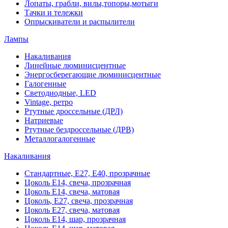
Лопаты, грабли, вилы,топоры,мотыги
Тачки и тележки
Опрыскиватели и распылители
Лампы
Накаливания
Линейные люминисцентные
Энергосберегающие люминисцентные
Галогенные
Светодиодные, LED
Vintage, ретро
Ртутные дроссельные (ДРЛ)
Натриевые
Ртутные бездроссельные (ДРВ)
Металлогалогенные
Накаливания
Стандартные, Е27, Е40, прозрачные
Цоколь Е14, свеча, прозрачная
Цоколь Е14, свеча, матовая
Цоколь, Е27, свеча, прозрачная
Цоколь Е27, свеча, матовая
Цоколь Е14, шар, прозрачная