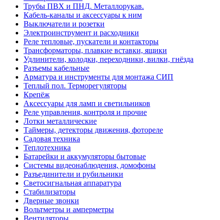
Трубы ПВХ и ПНД. Металлорукав.
Кабель-каналы и аксессуары к ним
Выключатели и розетки
Электроинструмент и расходники
Реле тепловые, пускатели и контакторы
Трансформаторы, плавкие вставки, ящики
Удлинители, колодки, переходники, вилки, гнёзда
Разъемы кабельные
Арматура и инструменты для монтажа СИП
Теплый пол. Терморегуляторы
Крепёж
Аксессуары для ламп и светильников
Реле управления, контроля и прочие
Лотки металлические
Таймеры, детекторы движения, фотореле
Садовая техника
Теплотехника
Батарейки и аккумуляторы бытовые
Системы видеонаблюдения, домофоны
Разъединители и рубильники
Светосигнальная аппаратура
Стабилизаторы
Дверные звонки
Вольтметры и амперметры
Вентиляторы