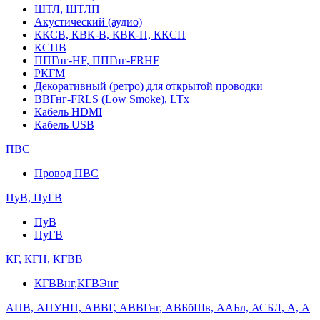
ШТЛ, ШТЛП
Акустический (аудио)
ККСВ, КВК-В, КВК-П, ККСП
КСПВ
ППГнг-HF, ППГнг-FRHF
РКГМ
Декоративный (ретро) для открытой проводки
ВВГнг-FRLS (Low Smoke), LTx
Кабель HDMI
Кабель USB
ПВС
Провод ПВС
ПуВ, ПуГВ
ПуВ
ПуГВ
КГ, КГН, КГВВ
КГВВнг,КГВЭнг
АПВ, АПУНП, АВВГ, АВВГнг, АВБбШв, ААБл, АСБЛ, А, А