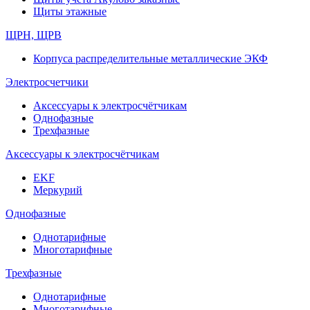
Щиты этажные
ЩРН, ЩРВ
Корпуса распределительные металлические ЭКФ
Электросчетчики
Аксессуары к электросчётчикам
Однофазные
Трехфазные
Аксессуары к электросчётчикам
EKF
Меркурий
Однофазные
Однотарифные
Многотарифные
Трехфазные
Однотарифные
Многотарифные