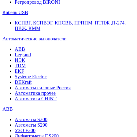
Ретропровод BIRONI
Кабель USB
КСПВГ, КСПВЭГ, КПСВВ, ПРППМ, ПТПЖ ,П-274,
ПВЖ, КММ
Автоматические выключатели
ABB
Legrand
ИЭК
TDM
EKF
Systeme Electric
DEKraft
Автоматы силовые Россия
Автоматика прочее
Автоматика CHINT
ABB
Автоматы S200
Автоматы S290
УЗО F200
Дифавтоматы DS200