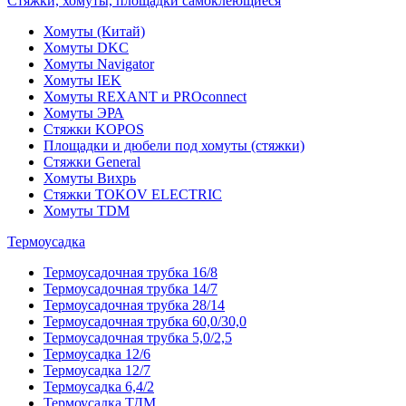
Стяжки, хомуты, площадки самоклеющиеся
Хомуты (Китай)
Хомуты DKC
Хомуты Navigator
Хомуты IEK
Хомуты REXANT и PROconnect
Хомуты ЭРА
Стяжки KOPOS
Площадки и дюбели под хомуты (стяжки)
Стяжки General
Хомуты Вихрь
Стяжки TOKOV ELECTRIC
Хомуты TDM
Термоусадка
Термоусадочная трубка 16/8
Термоусадочная трубка 14/7
Термоусадочная трубка 28/14
Термоусадочная трубка 60,0/30,0
Термоусадочная трубка 5,0/2,5
Термоусадка 12/6
Термоусадка 12/7
Термоусадка 6,4/2
Термоусадка ТДМ