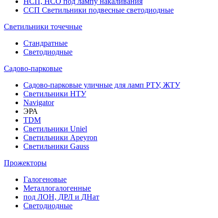
НСП, НСО под лампу накаливания
ССП Светильники подвесные светодиодные
Светильники точечные
Стандратные
Светодиодные
Садово-парковые
Садово-парковые уличные для ламп РТУ, ЖТУ
Светильники НТУ
Navigator
ЭРА
TDM
Светильники Uniel
Светильники Apeyron
Светильники Gauss
Прожекторы
Галогеновые
Металлогалогенные
под ЛОН, ДРЛ и ДНат
Светодиодные