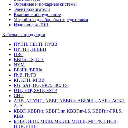
Охранные и пожарные системы
Электродвигатели
Крановое оборудование
Устройства для борьбы с вредителями
Изделия для ЛЭП
Кабельная продукция
ПУНП, ПБПП, ПУВВ
ПУГНП, ШВВП
ПВС
ВВГнг-LS, LTx
NYM
ВБбШв/ВБШв
ПуВ, ПуГВ
КГ, КГН, КГВВ
RG, SAT, DG, РК75, 3С, TS
UTP, FTP, SFTP, SSTP
СИП
АПВ, АПУНП, АВВГ, АВВГнг, АВБбШв, ААБл, АСБЛ,
А, А
КВВГ, КВВГнг, КВВГЭнг, КВВГнг-LS, КВВГнг-FRLS,
КВВ
БПВЛ, ВПП, МКШ, МКЭШ, МГШВ, МГТФ, ПНСВ,
ППВ, РПШ,