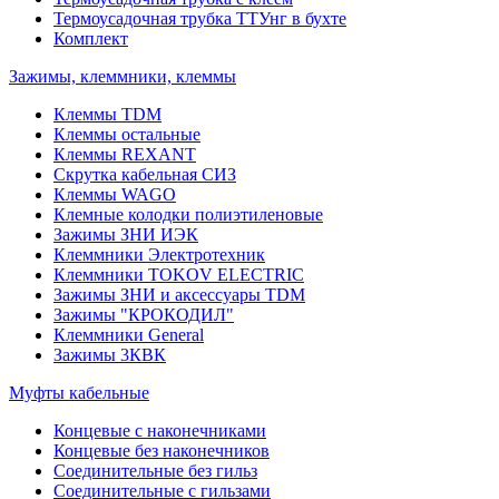
Термоусадочная трубка ТТУнг в бухте
Комплект
Зажимы, клеммники, клеммы
Клеммы TDM
Клеммы остальные
Клеммы REXANT
Скрутка кабельная СИЗ
Клеммы WAGO
Клемные колодки полиэтиленовые
Зажимы ЗНИ ИЭК
Клеммники Электротехник
Клеммники TOKOV ELECTRIC
Зажимы ЗНИ и аксессуары TDM
Зажимы "КРОКОДИЛ"
Клеммники General
Зажимы 3КВК
Муфты кабельные
Концевые с наконечниками
Концевые без наконечников
Соединительные без гильз
Соединительные с гильзами