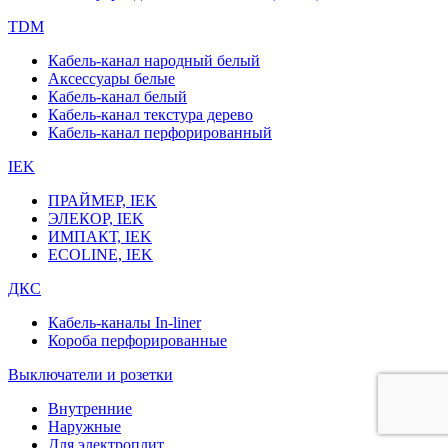
TDM
Кабель-канал народный белый
Аксессуары белые
Кабель-канал белый
Кабель-канал текстура дерево
Кабель-канал перфорированный
IEK
ПРАЙМЕР, IEK
ЭЛЕКОР, IEK
ИМПАКТ, IEK
ECOLINE, IEK
ДКС
Кабель-каналы In-liner
Короба перфорированные
Выключатели и розетки
Внутренние
Наружные
Для электроплит