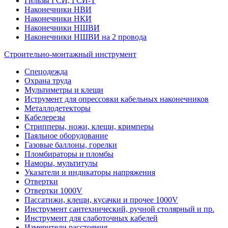
Гильзы ГСИ, ГСИ-Т
Наконечники НВИ
Наконечники НКИ
Наконечники НШВИ
Наконечники НШВИ на 2 провода
Строительно-монтажный инструмент
Спецодежда
Охрана труда
Мультиметры и клещи
Иструмент для опрессовки кабельных наконечников
Металлодетекторы
Кабелерезы
Стрипперы, ножи, клещи, кримперы
Паяльное оборудование
Газовые баллоны, горелки
Пломбираторы и пломбы
Наморы, мультитулы
Указатели и индикаторы напряжения
Отвертки
Отвертки 1000V
Пассатижи, клещи, кусачки и прочее 1000V
Инструмент сантехнический, ручной столярный и пр.
Инструмент для слаботочных кабелей
Измерители расстояния