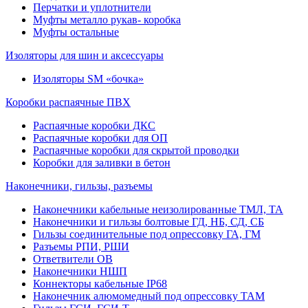
Перчатки и уплотнители
Муфты металло рукав- коробка
Муфты остальные
Изоляторы для шин и аксессуары
Изоляторы SM «бочка»
Коробки распаячные ПВХ
Распаячные коробки ДКС
Распаячные коробки для ОП
Распаячные коробки для скрытой проводки
Коробки для заливки в бетон
Наконечники, гильзы, разъемы
Наконечники кабельные неизолированные ТМЛ, ТА
Наконечники и гильзы болтовые ГД, НБ, СД, СБ
Гильзы соединительные под опрессовку ГА, ГМ
Разъемы РПИ, РШИ
Ответвители ОВ
Наконечники НШП
Коннекторы кабельные IP68
Наконечник алюмомедный под опрессовку ТАМ