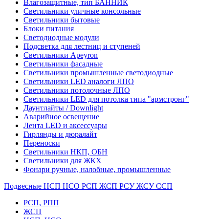
Влагозащитные, тип БАННИК
Светильники уличные консольные
Светильники бытовые
Блоки питания
Светодиодные модули
Подсветка для лестниц и ступеней
Светильники Apeyron
Светильники фасадные
Светильники промышленные светодиодные
Светильники LED аналоги ЛПО
Светильники потолочные ЛПО
Светильники LED для потолка типа "армстронг"
Даунтлайты / Downlight
Аварийное освещение
Лента LED и аксессуары
Гирлянды и дюралайт
Переноски
Светильники НКП, ОБН
Светильники для ЖКХ
Фонари ручные, налобные, промышленные
Подвесные НСП НСО РСП ЖСП РСУ ЖСУ ССП
РСП, РПП
ЖСП