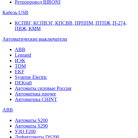
Ретропровод BIRONI
Кабель USB
КСПВГ, КСПВЭГ, КПСВВ, ПРППМ, ПТПЖ ,П-274,
ПВЖ, КММ
Автоматические выключатели
ABB
Legrand
ИЭК
TDM
EKF
Systeme Electric
DEKraft
Автоматы силовые Россия
Автоматика прочее
Автоматика CHINT
ABB
Автоматы S200
Автоматы S290
УЗО F200
Дифавтоматы DS200