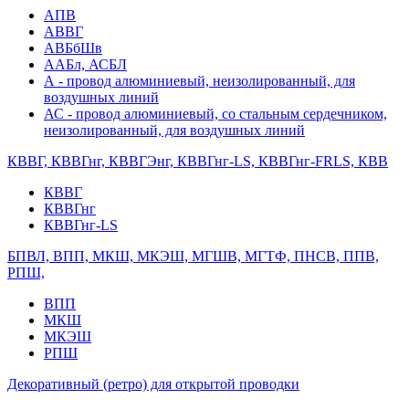
АПВ
АВВГ
АВБбШв
ААБл, АСБЛ
А - провод алюминиевый, неизолированный, для
воздушных линий
АС - провод алюминиевый, со стальным сердечником,
неизолированный, для воздушных линий
КВВГ, КВВГнг, КВВГЭнг, КВВГнг-LS, КВВГнг-FRLS, КВВ
КВВГ
КВВГнг
КВВГнг-LS
БПВЛ, ВПП, МКШ, МКЭШ, МГШВ, МГТФ, ПНСВ, ППВ,
РПШ,
ВПП
МКШ
МКЭШ
РПШ
Декоративный (ретро) для открытой проводки