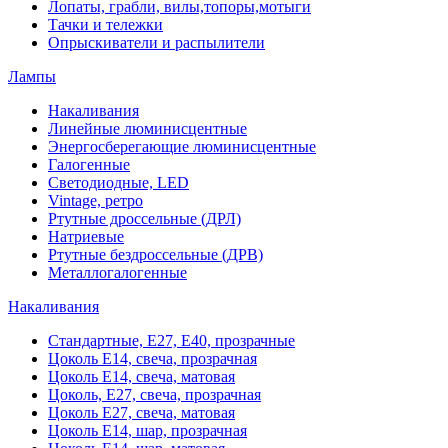
Лопаты, грабли, вилы,топоры,мотыги
Тачки и тележки
Опрыскиватели и распылители
Лампы
Накаливания
Линейные люминисцентные
Энергосберегающие люминисцентные
Галогенные
Светодиодные, LED
Vintage, ретро
Ртутные дроссельные (ДРЛ)
Натриевые
Ртутные бездроссельные (ДРВ)
Металлогалогенные
Накаливания
Стандартные, Е27, Е40, прозрачные
Цоколь Е14, свеча, прозрачная
Цоколь Е14, свеча, матовая
Цоколь, Е27, свеча, прозрачная
Цоколь Е27, свеча, матовая
Цоколь Е14, шар, прозрачная