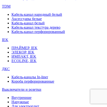
TDM
Кабель-канал народный белый
Аксессуары белые
Кабель-канал белый
Кабель-канал текстура дерево
Кабель-канал перфорированный
IEK
ПРАЙМЕР, IEK
ЭЛЕКОР, IEK
ИМПАКТ, IEK
ECOLINE, IEK
ДКС
Кабель-каналы In-liner
Короба перфорированные
Выключатели и розетки
Внутренние
Наружные
Для электроплит