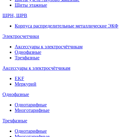
Щиты этажные
ЩРН, ЩРВ
Корпуса распределительные металлические ЭКФ
Электросчетчики
Аксессуары к электросчётчикам
Однофазные
Трехфазные
Аксессуары к электросчётчикам
EKF
Меркурий
Однофазные
Однотарифные
Многотарифные
Трехфазные
Однотарифные
Многотарифные