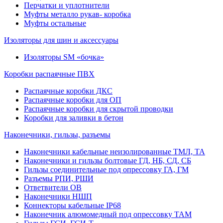
Перчатки и уплотнители
Муфты металло рукав- коробка
Муфты остальные
Изоляторы для шин и аксессуары
Изоляторы SM «бочка»
Коробки распаячные ПВХ
Распаячные коробки ДКС
Распаячные коробки для ОП
Распаячные коробки для скрытой проводки
Коробки для заливки в бетон
Наконечники, гильзы, разъемы
Наконечники кабельные неизолированные ТМЛ, ТА
Наконечники и гильзы болтовые ГД, НБ, СД, СБ
Гильзы соединительные под опрессовку ГА, ГМ
Разъемы РПИ, РШИ
Ответвители ОВ
Наконечники НШП
Коннекторы кабельные IP68
Наконечник алюмомедный под опрессовку ТАМ