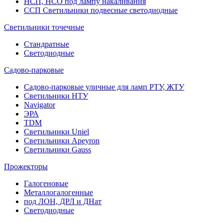
НСП, НСО под лампу накаливания
ССП Светильники подвесные светодиодные
Светильники точечные
Стандратные
Светодиодные
Садово-парковые
Садово-парковые уличные для ламп РТУ, ЖТУ
Светильники НТУ
Navigator
ЭРА
TDM
Светильники Uniel
Светильники Apeyron
Светильники Gauss
Прожекторы
Галогеновые
Металлогалогенные
под ЛОН, ДРЛ и ДНат
Светодиодные