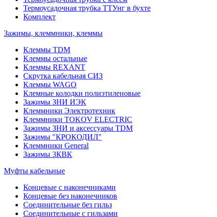
Термоусадочная трубка ТТУнг в бухте
Комплект
Зажимы, клеммники, клеммы
Клеммы TDM
Клеммы остальные
Клеммы REXANT
Скрутка кабельная СИЗ
Клеммы WAGO
Клемные колодки полиэтиленовые
Зажимы ЗНИ ИЭК
Клеммники Электротехник
Клеммники TOKOV ELECTRIC
Зажимы ЗНИ и аксессуары TDM
Зажимы "КРОКОДИЛ"
Клеммники General
Зажимы 3КВК
Муфты кабельные
Концевые с наконечниками
Концевые без наконечников
Соединительные без гильз
Соединительные с гильзами