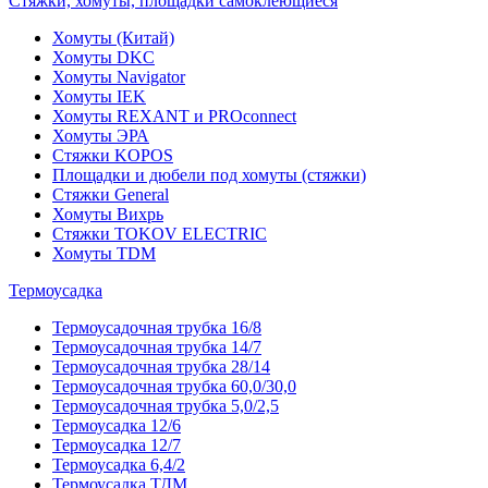
Стяжки, хомуты, площадки самоклеющиеся
Хомуты (Китай)
Хомуты DKC
Хомуты Navigator
Хомуты IEK
Хомуты REXANT и PROconnect
Хомуты ЭРА
Стяжки KOPOS
Площадки и дюбели под хомуты (стяжки)
Стяжки General
Хомуты Вихрь
Стяжки TOKOV ELECTRIC
Хомуты TDM
Термоусадка
Термоусадочная трубка 16/8
Термоусадочная трубка 14/7
Термоусадочная трубка 28/14
Термоусадочная трубка 60,0/30,0
Термоусадочная трубка 5,0/2,5
Термоусадка 12/6
Термоусадка 12/7
Термоусадка 6,4/2
Термоусадка ТДМ