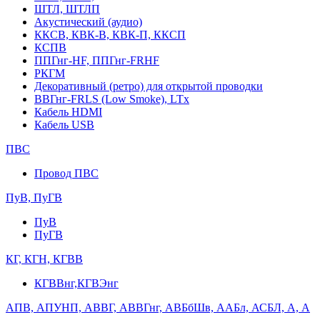
ШТЛ, ШТЛП
Акустический (аудио)
ККСВ, КВК-В, КВК-П, ККСП
КСПВ
ППГнг-HF, ППГнг-FRHF
РКГМ
Декоративный (ретро) для открытой проводки
ВВГнг-FRLS (Low Smoke), LTx
Кабель HDMI
Кабель USB
ПВС
Провод ПВС
ПуВ, ПуГВ
ПуВ
ПуГВ
КГ, КГН, КГВВ
КГВВнг,КГВЭнг
АПВ, АПУНП, АВВГ, АВВГнг, АВБбШв, ААБл, АСБЛ, А, А