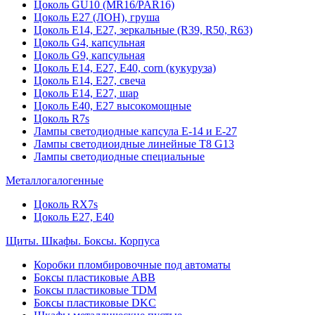
Цоколь GU10 (MR16/PAR16)
Цоколь Е27 (ЛОН), груша
Цоколь Е14, Е27, зеркальные (R39, R50, R63)
Цоколь G4, капсульная
Цоколь G9, капсульная
Цоколь Е14, Е27, Е40, corn (кукуруза)
Цоколь Е14, Е27, свеча
Цоколь Е14, Е27, шар
Цоколь Е40, Е27 высокомощные
Цоколь R7s
Лампы светодиодные капсула Е-14 и Е-27
Лампы светодиоидные линейные T8 G13
Лампы светодиодные специальные
Металлогалогенные
Цоколь RX7s
Цоколь Е27, E40
Щиты. Шкафы. Боксы. Корпуса
Коробки пломбировочные под автоматы
Боксы пластиковые ABB
Боксы пластиковые TDM
Боксы пластиковые DKC