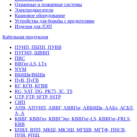
Охранные и пожарные системы
Электродвигатели
Крановое оборудование
Устройства для борьбы с вредителями
Изделия для ЛЭП
Кабельная продукция
ПУНП, ПБПП, ПУВВ
ПУГНП, ШВВП
ПВС
ВВГнг-LS, LTx
NYM
ВБбШв/ВБШв
ПуВ, ПуГВ
КГ, КГН, КГВВ
RG, SAT, DG, РК75, 3С, TS
UTP, FTP, SFTP, SSTP
СИП
АПВ, АПУНП, АВВГ, АВВГнг, АВБбШв, ААБл, АСБЛ,
А, А
КВВГ, КВВГнг, КВВГЭнг, КВВГнг-LS, КВВГнг-FRLS,
КВВ
БПВЛ, ВПП, МКШ, МКЭШ, МГШВ, МГТФ, ПНСВ,
ППВ, РПШ,