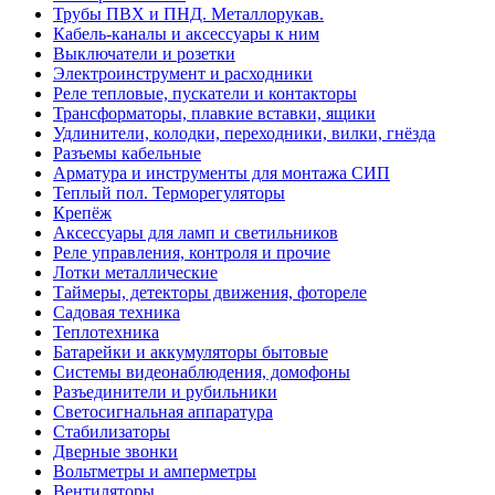
Трубы ПВХ и ПНД. Металлорукав.
Кабель-каналы и аксессуары к ним
Выключатели и розетки
Электроинструмент и расходники
Реле тепловые, пускатели и контакторы
Трансформаторы, плавкие вставки, ящики
Удлинители, колодки, переходники, вилки, гнёзда
Разъемы кабельные
Арматура и инструменты для монтажа СИП
Теплый пол. Терморегуляторы
Крепёж
Аксессуары для ламп и светильников
Реле управления, контроля и прочие
Лотки металлические
Таймеры, детекторы движения, фотореле
Садовая техника
Теплотехника
Батарейки и аккумуляторы бытовые
Системы видеонаблюдения, домофоны
Разъединители и рубильники
Светосигнальная аппаратура
Стабилизаторы
Дверные звонки
Вольтметры и амперметры
Вентиляторы