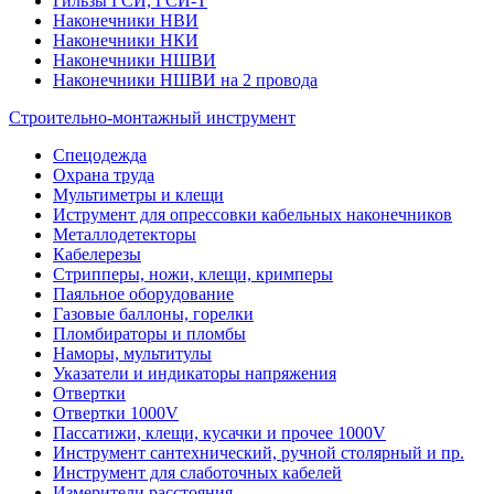
Гильзы ГСИ, ГСИ-Т
Наконечники НВИ
Наконечники НКИ
Наконечники НШВИ
Наконечники НШВИ на 2 провода
Строительно-монтажный инструмент
Спецодежда
Охрана труда
Мультиметры и клещи
Иструмент для опрессовки кабельных наконечников
Металлодетекторы
Кабелерезы
Стрипперы, ножи, клещи, кримперы
Паяльное оборудование
Газовые баллоны, горелки
Пломбираторы и пломбы
Наморы, мультитулы
Указатели и индикаторы напряжения
Отвертки
Отвертки 1000V
Пассатижи, клещи, кусачки и прочее 1000V
Инструмент сантехнический, ручной столярный и пр.
Инструмент для слаботочных кабелей
Измерители расстояния