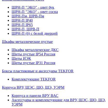
ЩРН-П "ЭКО" - цвет бук
ЩРН-П "ЭКО" - цвет сосна
ЩРН-Пм, ЩРВ-Пм
ЩРН-П IP40
ЩРН-П IP65
ЩРН-П, ЩРВ-П
ЩРН-П (б) с белой дверцей
Шкафы металлические пустые
Шкафы металлические ДКС
Щиты пустые IP54 Россия
Щиты ИЭК
Щиты пустые IP31 Россия
Боксы пластиковые и аксессуары TEKFOR
Комплектующие TEKFOR
Корпуса ВРУ, ШЭС, ЩО, ЩЭ, УЭРМ
Корпуса и панели ВРУ ВАС
Аксессуары и комплектующие для ВРУ, ШЭС, ЩО, ЩЭ,
УЭРМ