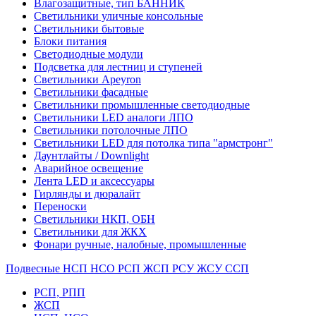
Влагозащитные, тип БАННИК
Светильники уличные консольные
Светильники бытовые
Блоки питания
Светодиодные модули
Подсветка для лестниц и ступеней
Светильники Apeyron
Светильники фасадные
Светильники промышленные светодиодные
Светильники LED аналоги ЛПО
Светильники потолочные ЛПО
Светильники LED для потолка типа "армстронг"
Даунтлайты / Downlight
Аварийное освещение
Лента LED и аксессуары
Гирлянды и дюралайт
Переноски
Светильники НКП, ОБН
Светильники для ЖКХ
Фонари ручные, налобные, промышленные
Подвесные НСП НСО РСП ЖСП РСУ ЖСУ ССП
РСП, РПП
ЖСП