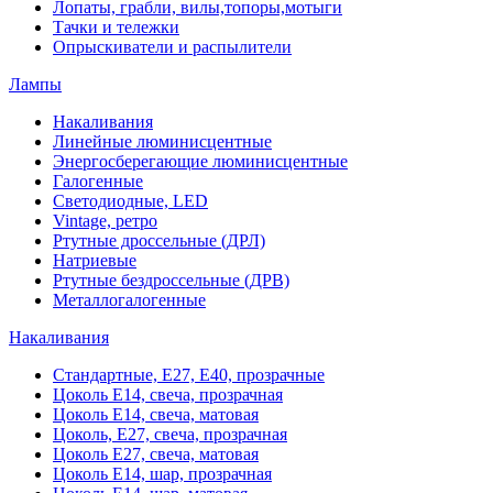
Лопаты, грабли, вилы,топоры,мотыги
Тачки и тележки
Опрыскиватели и распылители
Лампы
Накаливания
Линейные люминисцентные
Энергосберегающие люминисцентные
Галогенные
Светодиодные, LED
Vintage, ретро
Ртутные дроссельные (ДРЛ)
Натриевые
Ртутные бездроссельные (ДРВ)
Металлогалогенные
Накаливания
Стандартные, Е27, Е40, прозрачные
Цоколь Е14, свеча, прозрачная
Цоколь Е14, свеча, матовая
Цоколь, Е27, свеча, прозрачная
Цоколь Е27, свеча, матовая
Цоколь Е14, шар, прозрачная