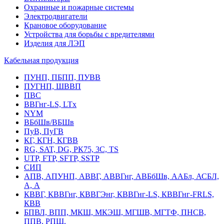
Охранные и пожарные системы
Электродвигатели
Крановое оборудование
Устройства для борьбы с вредителями
Изделия для ЛЭП
Кабельная продукция
ПУНП, ПБПП, ПУВВ
ПУГНП, ШВВП
ПВС
ВВГнг-LS, LTx
NYM
ВБбШв/ВБШв
ПуВ, ПуГВ
КГ, КГН, КГВВ
RG, SAT, DG, РК75, 3С, TS
UTP, FTP, SFTP, SSTP
СИП
АПВ, АПУНП, АВВГ, АВВГнг, АВБбШв, ААБл, АСБЛ,
А, А
КВВГ, КВВГнг, КВВГЭнг, КВВГнг-LS, КВВГнг-FRLS,
КВВ
БПВЛ, ВПП, МКШ, МКЭШ, МГШВ, МГТФ, ПНСВ,
ППВ, РПШ,