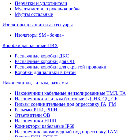
Перчатки и уплотнители
Муфты металло рукав- коробка
Муфты остальные
Изоляторы для шин и аксессуары
Изоляторы SM «бочка»
Коробки распаячные ПВХ
Распаячные коробки ДКС
Распаячные коробки для ОП
Распаячные коробки для скрытой проводки
Коробки для заливки в бетон
Наконечники, гильзы, разъемы
Наконечники кабельные неизолированные ТМЛ, ТА
Наконечники и гильзы болтовые ГД, НБ, СД, СБ
Гильзы соединительные под опрессовку ГА, ГМ
Разъемы РПИ, РШИ
Ответвители ОВ
Наконечники НШП
Коннекторы кабельные IP68
Наконечник алюмомедный под опрессовку ТАМ