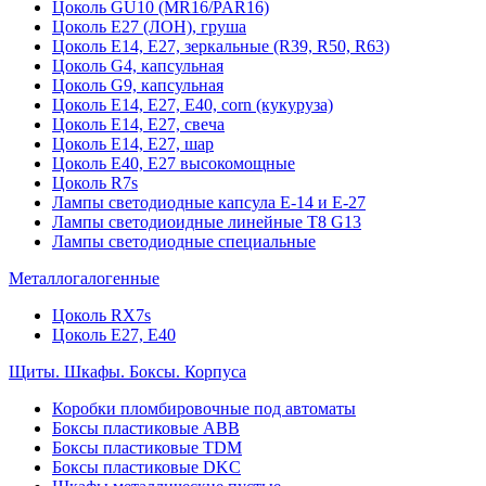
Цоколь GU10 (MR16/PAR16)
Цоколь Е27 (ЛОН), груша
Цоколь Е14, Е27, зеркальные (R39, R50, R63)
Цоколь G4, капсульная
Цоколь G9, капсульная
Цоколь Е14, Е27, Е40, corn (кукуруза)
Цоколь Е14, Е27, свеча
Цоколь Е14, Е27, шар
Цоколь Е40, Е27 высокомощные
Цоколь R7s
Лампы светодиодные капсула Е-14 и Е-27
Лампы светодиоидные линейные T8 G13
Лампы светодиодные специальные
Металлогалогенные
Цоколь RX7s
Цоколь Е27, E40
Щиты. Шкафы. Боксы. Корпуса
Коробки пломбировочные под автоматы
Боксы пластиковые ABB
Боксы пластиковые TDM
Боксы пластиковые DKC