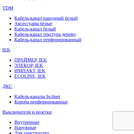
TDM
Кабель-канал народный белый
Аксессуары белые
Кабель-канал белый
Кабель-канал текстура дерево
Кабель-канал перфорированный
IEK
ПРАЙМЕР, IEK
ЭЛЕКОР, IEK
ИМПАКТ, IEK
ECOLINE, IEK
ДКС
Кабель-каналы In-liner
Короба перфорированные
Выключатели и розетки
Внутренние
Наружные
Для электроплит