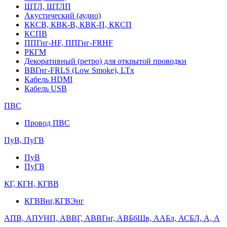
ШТЛ, ШТЛП
Акустический (аудио)
ККСВ, КВК-В, КВК-П, ККСП
КСПВ
ППГнг-HF, ППГнг-FRHF
РКГМ
Декоративный (ретро) для открытой проводки
ВВГнг-FRLS (Low Smoke), LTx
Кабель HDMI
Кабель USB
ПВС
Провод ПВС
ПуВ, ПуГВ
ПуВ
ПуГВ
КГ, КГН, КГВВ
КГВВнг,КГВЭнг
АПВ, АПУНП, АВВГ, АВВГнг, АВБбШв, ААБл, АСБЛ, А, А