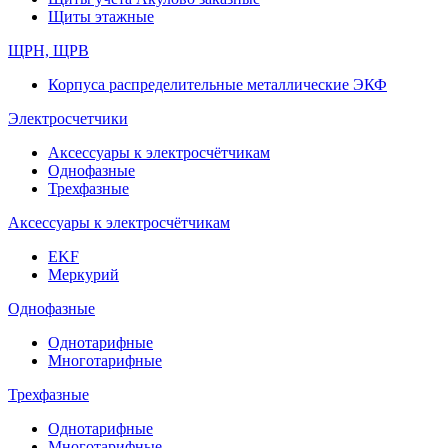
Щиты этажные
ЩРН, ЩРВ
Корпуса распределительные металлические ЭКФ
Электросчетчики
Аксессуары к электросчётчикам
Однофазные
Трехфазные
Аксессуары к электросчётчикам
EKF
Меркурий
Однофазные
Однотарифные
Многотарифные
Трехфазные
Однотарифные
Многотарифные