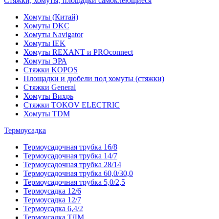
Стяжки, хомуты, площадки самоклеющиеся
Хомуты (Китай)
Хомуты DKC
Хомуты Navigator
Хомуты IEK
Хомуты REXANT и PROconnect
Хомуты ЭРА
Стяжки KOPOS
Площадки и дюбели под хомуты (стяжки)
Стяжки General
Хомуты Вихрь
Стяжки TOKOV ELECTRIC
Хомуты TDM
Термоусадка
Термоусадочная трубка 16/8
Термоусадочная трубка 14/7
Термоусадочная трубка 28/14
Термоусадочная трубка 60,0/30,0
Термоусадочная трубка 5,0/2,5
Термоусадка 12/6
Термоусадка 12/7
Термоусадка 6,4/2
Термоусадка ТДМ