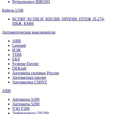
Ретропровод BIRONI
Кабель USB
КСПВГ, КСПВЭГ, КПСВВ, ПРППМ, ПТПЖ ,П-274,
ПВЖ, КММ
Автоматические выключатели
ABB
Legrand
ИЭК
TDM
EKF
Systeme Electric
DEKraft
Автоматы силовые Россия
Автоматика прочее
Автоматика CHINT
ABB
Автоматы S200
Автоматы S290
УЗО F200
Дифавтоматы DS200