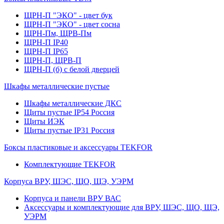
ЩРН-П "ЭКО" - цвет бук
ЩРН-П "ЭКО" - цвет сосна
ЩРН-Пм, ЩРВ-Пм
ЩРН-П IP40
ЩРН-П IP65
ЩРН-П, ЩРВ-П
ЩРН-П (б) с белой дверцей
Шкафы металлические пустые
Шкафы металлические ДКС
Щиты пустые IP54 Россия
Щиты ИЭК
Щиты пустые IP31 Россия
Боксы пластиковые и аксессуары TEKFOR
Комплектующие TEKFOR
Корпуса ВРУ, ШЭС, ЩО, ЩЭ, УЭРМ
Корпуса и панели ВРУ ВАС
Аксессуары и комплектующие для ВРУ, ШЭС, ЩО, ЩЭ,
УЭРМ