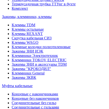
Термоусадочная трубка ТТУнг в бухте
Комплект
Зажимы, клеммники, клеммы
Клеммы TDM
Клеммы остальные
Клеммы REXANT
Скрутка кабельная СИЗ
Клеммы WAGO
Клемные колодки полиэтиленовые
Зажимы ЗНИ ИЭК
Клеммники Электротехник
Клеммники TOKOV ELECTRIC
Зажимы ЗНИ и аксессуары TDM
Зажимы "КРОКОДИЛ"
Клеммники General
Зажимы 3КВК
Муфты кабельные
Концевые с наконечниками
Концевые без наконечников
Соединительные без гильз
Соединительные с гильзами