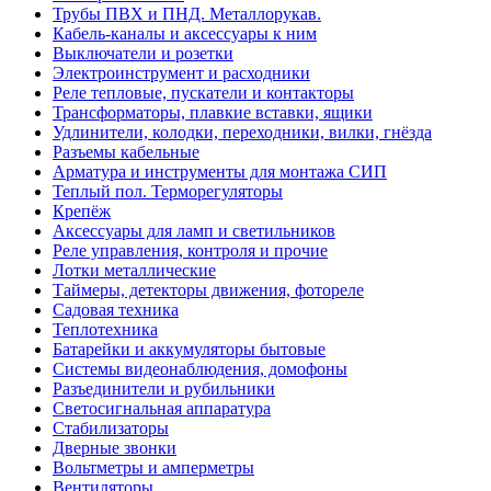
Трубы ПВХ и ПНД. Металлорукав.
Кабель-каналы и аксессуары к ним
Выключатели и розетки
Электроинструмент и расходники
Реле тепловые, пускатели и контакторы
Трансформаторы, плавкие вставки, ящики
Удлинители, колодки, переходники, вилки, гнёзда
Разъемы кабельные
Арматура и инструменты для монтажа СИП
Теплый пол. Терморегуляторы
Крепёж
Аксессуары для ламп и светильников
Реле управления, контроля и прочие
Лотки металлические
Таймеры, детекторы движения, фотореле
Садовая техника
Теплотехника
Батарейки и аккумуляторы бытовые
Системы видеонаблюдения, домофоны
Разъединители и рубильники
Светосигнальная аппаратура
Стабилизаторы
Дверные звонки
Вольтметры и амперметры
Вентиляторы