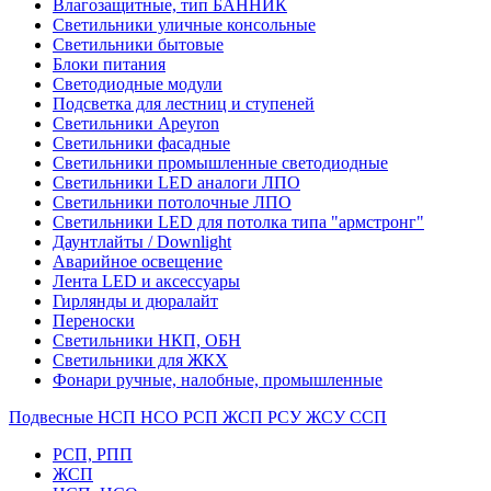
Влагозащитные, тип БАННИК
Светильники уличные консольные
Светильники бытовые
Блоки питания
Светодиодные модули
Подсветка для лестниц и ступеней
Светильники Apeyron
Светильники фасадные
Светильники промышленные светодиодные
Светильники LED аналоги ЛПО
Светильники потолочные ЛПО
Светильники LED для потолка типа "армстронг"
Даунтлайты / Downlight
Аварийное освещение
Лента LED и аксессуары
Гирлянды и дюралайт
Переноски
Светильники НКП, ОБН
Светильники для ЖКХ
Фонари ручные, налобные, промышленные
Подвесные НСП НСО РСП ЖСП РСУ ЖСУ ССП
РСП, РПП
ЖСП