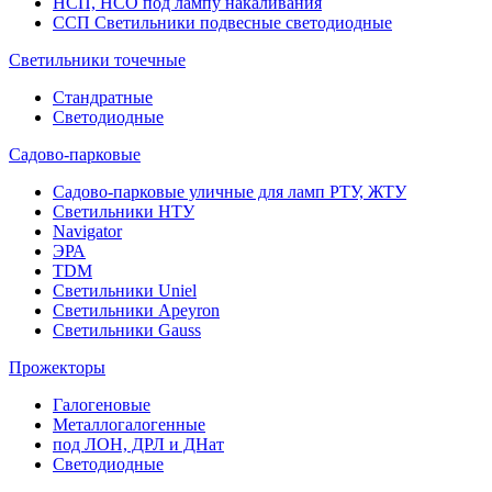
НСП, НСО под лампу накаливания
ССП Светильники подвесные светодиодные
Светильники точечные
Стандратные
Светодиодные
Садово-парковые
Садово-парковые уличные для ламп РТУ, ЖТУ
Светильники НТУ
Navigator
ЭРА
TDM
Светильники Uniel
Светильники Apeyron
Светильники Gauss
Прожекторы
Галогеновые
Металлогалогенные
под ЛОН, ДРЛ и ДНат
Светодиодные