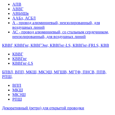
АПВ
АВВГ
АВБбШв
ААБл, АСБЛ
А - провод алюминиевый, неизолированный, для
воздушных линий
АС - провод алюминиевый, со стальным сердечником,
неизолированный, для воздушных линий
КВВГ, КВВГнг, КВВГЭнг, КВВГнг-LS, КВВГнг-FRLS, КВВ
КВВГ
КВВГнг
КВВГнг-LS
БПВЛ, ВПП, МКШ, МКЭШ, МГШВ, МГТФ, ПНСВ, ППВ,
РПШ,
ВПП
МКШ
МКЭШ
РПШ
Декоративный (ретро) для открытой проводки