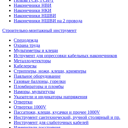
Гильзы ГСИ, ГСИ-Т
Наконечники НВИ
Наконечники НКИ
Наконечники НШВИ
Наконечники НШВИ на 2 провода
Строительно-монтажный инструмент
Спецодежда
Охрана труда
Мультиметры и клещи
Иструмент для опрессовки кабельных наконечников
Металлодетекторы
Кабелерезы
Стрипперы, ножи, клещи, кримперы
Паяльное оборудование
Газовые баллоны, горелки
Пломбираторы и пломбы
Наморы, мультитулы
Указатели и индикаторы напряжения
Отвертки
Отвертки 1000V
Пассатижи, клещи, кусачки и прочее 1000V
Инструмент сантехнический, ручной столярный и пр.
Инструмент для слаботочных кабелей
Измерители расстояния