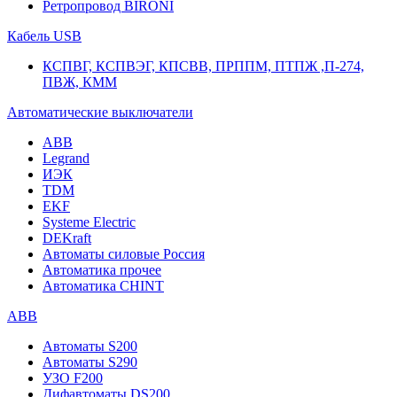
Ретропровод BIRONI
Кабель USB
КСПВГ, КСПВЭГ, КПСВВ, ПРППМ, ПТПЖ ,П-274,
ПВЖ, КММ
Автоматические выключатели
ABB
Legrand
ИЭК
TDM
EKF
Systeme Electric
DEKraft
Автоматы силовые Россия
Автоматика прочее
Автоматика CHINT
ABB
Автоматы S200
Автоматы S290
УЗО F200
Дифавтоматы DS200