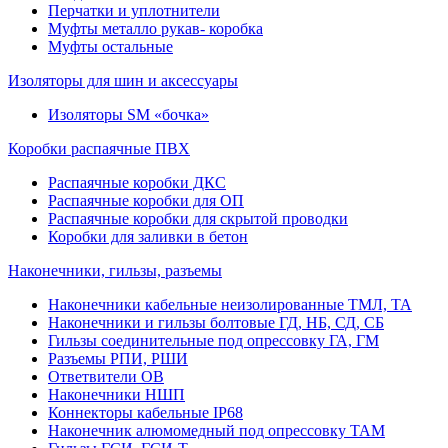
Перчатки и уплотнители
Муфты металло рукав- коробка
Муфты остальные
Изоляторы для шин и аксессуары
Изоляторы SM «бочка»
Коробки распаячные ПВХ
Распаячные коробки ДКС
Распаячные коробки для ОП
Распаячные коробки для скрытой проводки
Коробки для заливки в бетон
Наконечники, гильзы, разъемы
Наконечники кабельные неизолированные ТМЛ, ТА
Наконечники и гильзы болтовые ГД, НБ, СД, СБ
Гильзы соединительные под опрессовку ГА, ГМ
Разъемы РПИ, РШИ
Ответвители ОВ
Наконечники НШП
Коннекторы кабельные IP68
Наконечник алюмомедный под опрессовку ТАМ