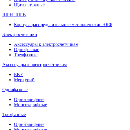
Щиты этажные
ЩРН, ЩРВ
Корпуса распределительные металлические ЭКФ
Электросчетчики
Аксессуары к электросчётчикам
Однофазные
Трехфазные
Аксессуары к электросчётчикам
EKF
Меркурий
Однофазные
Однотарифные
Многотарифные
Трехфазные
Однотарифные
Многотарифные