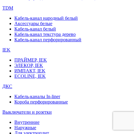
TDM
Кабель-канал народный белый
Аксессуары белые
Кабель-канал белый
Кабель-канал текстура дерево
Кабель-канал перфорированный
IEK
ПРАЙМЕР, IEK
ЭЛЕКОР, IEK
ИМПАКТ, IEK
ECOLINE, IEK
ДКС
Кабель-каналы In-liner
Короба перфорированные
Выключатели и розетки
Внутренние
Наружные
Для электроплит