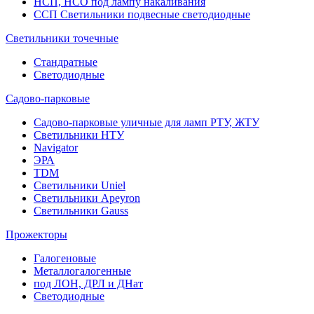
НСП, НСО под лампу накаливания
ССП Светильники подвесные светодиодные
Светильники точечные
Стандратные
Светодиодные
Садово-парковые
Садово-парковые уличные для ламп РТУ, ЖТУ
Светильники НТУ
Navigator
ЭРА
TDM
Светильники Uniel
Светильники Apeyron
Светильники Gauss
Прожекторы
Галогеновые
Металлогалогенные
под ЛОН, ДРЛ и ДНат
Светодиодные