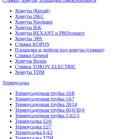
Стяжки, хомуты, площадки самоклеющиеся
Хомуты (Китай)
Хомуты DKC
Хомуты Navigator
Хомуты IEK
Хомуты REXANT и PROconnect
Хомуты ЭРА
Стяжки KOPOS
Площадки и дюбели под хомуты (стяжки)
Стяжки General
Хомуты Вихрь
Стяжки TOKOV ELECTRIC
Хомуты TDM
Термоусадка
Термоусадочная трубка 16/8
Термоусадочная трубка 14/7
Термоусадочная трубка 28/14
Термоусадочная трубка 60,0/30,0
Термоусадочная трубка 5,0/2,5
Термоусадка 12/6
Термоусадка 12/7
Термоусадка 6,4/2
Термоусадка ТДМ