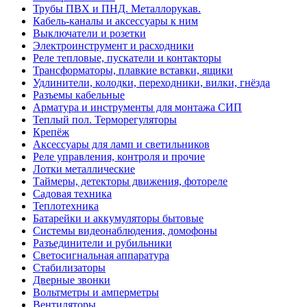
Трубы ПВХ и ПНД. Металлорукав.
Кабель-каналы и аксессуары к ним
Выключатели и розетки
Электроинструмент и расходники
Реле тепловые, пускатели и контакторы
Трансформаторы, плавкие вставки, ящики
Удлинители, колодки, переходники, вилки, гнёзда
Разъемы кабельные
Арматура и инструменты для монтажа СИП
Теплый пол. Терморегуляторы
Крепёж
Аксессуары для ламп и светильников
Реле управления, контроля и прочие
Лотки металлические
Таймеры, детекторы движения, фотореле
Садовая техника
Теплотехника
Батарейки и аккумуляторы бытовые
Системы видеонаблюдения, домофоны
Разъединители и рубильники
Светосигнальная аппаратура
Стабилизаторы
Дверные звонки
Вольтметры и амперметры
Вентиляторы