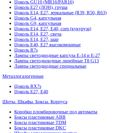
Цоколь GU10 (MR16/PAR16)
Цоколь Е27 (ЛОН), груша
Цоколь Е14, Е27, зеркальные (R39, R50, R63)
Цоколь G4, капсульная
Цоколь G9, капсульная
Цоколь Е14, Е27, Е40, corn (кукуруза)
Цоколь Е14, Е27, свеча
Цоколь Е14, Е27, шар
Цоколь Е40, Е27 высокомощные
Цоколь R7s
Лампы светодиодные капсула Е-14 и Е-27
Лампы светодиоидные линейные T8 G13
Лампы светодиодные специальные
Металлогалогенные
Цоколь RX7s
Цоколь Е27, E40
Щиты. Шкафы. Боксы. Корпуса
Коробки пломбировочные под автоматы
Боксы пластиковые ABB
Боксы пластиковые TDM
Боксы пластиковые DKC