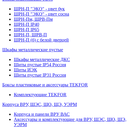
ЩРН-П "ЭКО" - цвет бук
ЩРН-П "ЭКО" - цвет сосна
ЩРН-Пм, ЩРВ-Пм
ЩРН-П IP40
ЩРН-П IP65
ЩРН-П, ЩРВ-П
ЩРН-П (б) с белой дверцей
Шкафы металлические пустые
Шкафы металлические ДКС
Щиты пустые IP54 Россия
Щиты ИЭК
Щиты пустые IP31 Россия
Боксы пластиковые и аксессуары TEKFOR
Комплектующие TEKFOR
Корпуса ВРУ, ШЭС, ЩО, ЩЭ, УЭРМ
Корпуса и панели ВРУ ВАС
Аксессуары и комплектующие для ВРУ, ШЭС, ЩО, ЩЭ,
УЭРМ