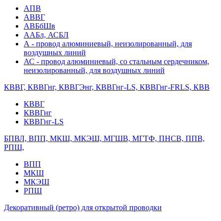
АПВ
АВВГ
АВБбШв
ААБл, АСБЛ
А - провод алюминиевый, неизолированный, для
воздушных линий
АС - провод алюминиевый, со стальным сердечником,
неизолированный, для воздушных линий
КВВГ, КВВГнг, КВВГЭнг, КВВГнг-LS, КВВГнг-FRLS, КВВ
КВВГ
КВВГнг
КВВГнг-LS
БПВЛ, ВПП, МКШ, МКЭШ, МГШВ, МГТФ, ПНСВ, ППВ,
РПШ,
ВПП
МКШ
МКЭШ
РПШ
Декоративный (ретро) для открытой проводки