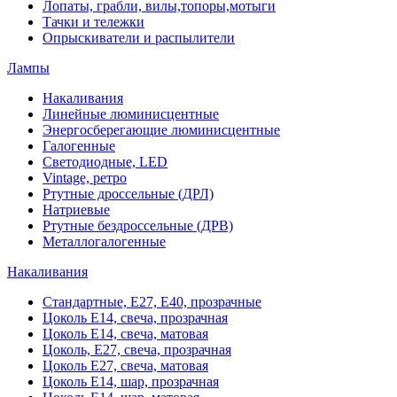
Лопаты, грабли, вилы,топоры,мотыги
Тачки и тележки
Опрыскиватели и распылители
Лампы
Накаливания
Линейные люминисцентные
Энергосберегающие люминисцентные
Галогенные
Светодиодные, LED
Vintage, ретро
Ртутные дроссельные (ДРЛ)
Натриевые
Ртутные бездроссельные (ДРВ)
Металлогалогенные
Накаливания
Стандартные, Е27, Е40, прозрачные
Цоколь Е14, свеча, прозрачная
Цоколь Е14, свеча, матовая
Цоколь, Е27, свеча, прозрачная
Цоколь Е27, свеча, матовая
Цоколь Е14, шар, прозрачная