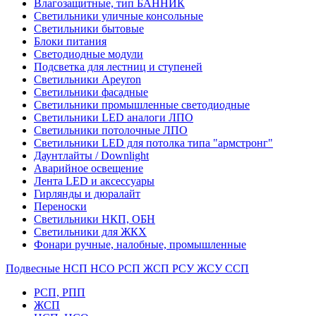
Влагозащитные, тип БАННИК
Светильники уличные консольные
Светильники бытовые
Блоки питания
Светодиодные модули
Подсветка для лестниц и ступеней
Светильники Apeyron
Светильники фасадные
Светильники промышленные светодиодные
Светильники LED аналоги ЛПО
Светильники потолочные ЛПО
Светильники LED для потолка типа "армстронг"
Даунтлайты / Downlight
Аварийное освещение
Лента LED и аксессуары
Гирлянды и дюралайт
Переноски
Светильники НКП, ОБН
Светильники для ЖКХ
Фонари ручные, налобные, промышленные
Подвесные НСП НСО РСП ЖСП РСУ ЖСУ ССП
РСП, РПП
ЖСП