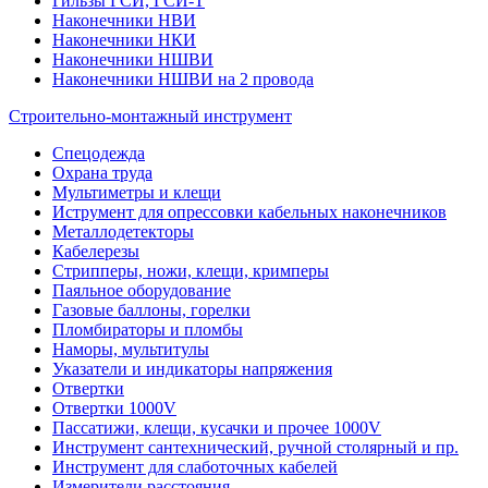
Гильзы ГСИ, ГСИ-Т
Наконечники НВИ
Наконечники НКИ
Наконечники НШВИ
Наконечники НШВИ на 2 провода
Строительно-монтажный инструмент
Спецодежда
Охрана труда
Мультиметры и клещи
Иструмент для опрессовки кабельных наконечников
Металлодетекторы
Кабелерезы
Стрипперы, ножи, клещи, кримперы
Паяльное оборудование
Газовые баллоны, горелки
Пломбираторы и пломбы
Наморы, мультитулы
Указатели и индикаторы напряжения
Отвертки
Отвертки 1000V
Пассатижи, клещи, кусачки и прочее 1000V
Инструмент сантехнический, ручной столярный и пр.
Инструмент для слаботочных кабелей
Измерители расстояния