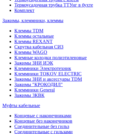
Термоусадочная трубка ТТУнг в бухте
Комплект
Зажимы, клеммники, клеммы
Клеммы TDM
Клеммы остальные
Клеммы REXANT
Скрутка кабельная СИЗ
Клеммы WAGO
Клемные колодки полиэтиленовые
Зажимы ЗНИ ИЭК
Клеммники Электротехник
Клеммники TOKOV ELECTRIC
Зажимы ЗНИ и аксессуары TDM
Зажимы "КРОКОДИЛ"
Клеммники General
Зажимы 3КВК
Муфты кабельные
Концевые с наконечниками
Концевые без наконечников
Соединительные без гильз
Соединительные с гильзами