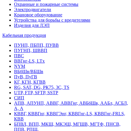
Охранные и пожарные системы
Электродвигатели
Крановое оборудование
Устройства для борьбы с вредителями
Изделия для ЛЭП
Кабельная продукция
ПУНП, ПБПП, ПУВВ
ПУГНП, ШВВП
ПВС
ВВГнг-LS, LTx
NYM
ВБбШв/ВБШв
ПуВ, ПуГВ
КГ, КГН, КГВВ
RG, SAT, DG, РК75, 3С, TS
UTP, FTP, SFTP, SSTP
СИП
АПВ, АПУНП, АВВГ, АВВГнг, АВБбШв, ААБл, АСБЛ,
А, А
КВВГ, КВВГнг, КВВГЭнг, КВВГнг-LS, КВВГнг-FRLS,
КВВ
БПВЛ, ВПП, МКШ, МКЭШ, МГШВ, МГТФ, ПНСВ,
ППВ, РПШ,