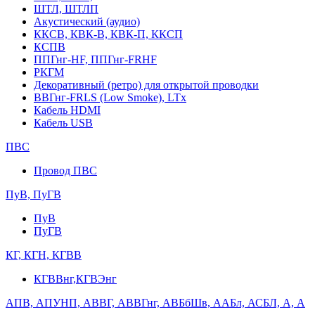
ШТЛ, ШТЛП
Акустический (аудио)
ККСВ, КВК-В, КВК-П, ККСП
КСПВ
ППГнг-HF, ППГнг-FRHF
РКГМ
Декоративный (ретро) для открытой проводки
ВВГнг-FRLS (Low Smoke), LTx
Кабель HDMI
Кабель USB
ПВС
Провод ПВС
ПуВ, ПуГВ
ПуВ
ПуГВ
КГ, КГН, КГВВ
КГВВнг,КГВЭнг
АПВ, АПУНП, АВВГ, АВВГнг, АВБбШв, ААБл, АСБЛ, А, А