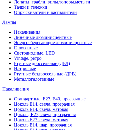
Лопаты, грабли, вилы,топоры,мотыги
Тачки и тележки
Опрыскиватели и распылители
Лампы
Накаливания
Линейные люминисцентные
Энергосберегающие люминисцентные
Галогенные
Светодиодные, LED
Vintage, ретро
Ртутные дроссельные (ДРЛ)
Натриевые
Ртутные бездроссельные (ДРВ)
Металлогалогенные
Накаливания
Стандартные, Е27, Е40, прозрачные
Цоколь Е14, свеча, прозрачная
Цоколь Е14, свеча, матовая
Цоколь, Е27, свеча, прозрачная
Цоколь Е27, свеча, матовая
Цоколь Е14, шар, прозрачная