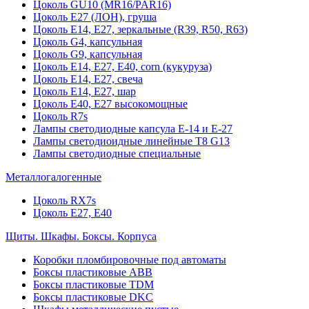
Цоколь GU10 (MR16/PAR16)
Цоколь Е27 (ЛОН), груша
Цоколь Е14, Е27, зеркальные (R39, R50, R63)
Цоколь G4, капсульная
Цоколь G9, капсульная
Цоколь Е14, Е27, Е40, corn (кукуруза)
Цоколь Е14, Е27, свеча
Цоколь Е14, Е27, шар
Цоколь Е40, Е27 высокомощные
Цоколь R7s
Лампы светодиодные капсула Е-14 и Е-27
Лампы светодиоидные линейные T8 G13
Лампы светодиодные специальные
Металлогалогенные
Цоколь RX7s
Цоколь Е27, E40
Щиты. Шкафы. Боксы. Корпуса
Коробки пломбировочные под автоматы
Боксы пластиковые ABB
Боксы пластиковые TDM
Боксы пластиковые DKC