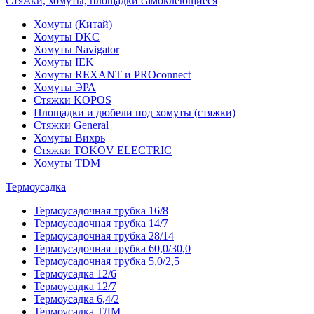
Стяжки, хомуты, площадки самоклеющиеся
Хомуты (Китай)
Хомуты DKC
Хомуты Navigator
Хомуты IEK
Хомуты REXANT и PROconnect
Хомуты ЭРА
Стяжки KOPOS
Площадки и дюбели под хомуты (стяжки)
Стяжки General
Хомуты Вихрь
Стяжки TOKOV ELECTRIC
Хомуты TDM
Термоусадка
Термоусадочная трубка 16/8
Термоусадочная трубка 14/7
Термоусадочная трубка 28/14
Термоусадочная трубка 60,0/30,0
Термоусадочная трубка 5,0/2,5
Термоусадка 12/6
Термоусадка 12/7
Термоусадка 6,4/2
Термоусадка ТДМ