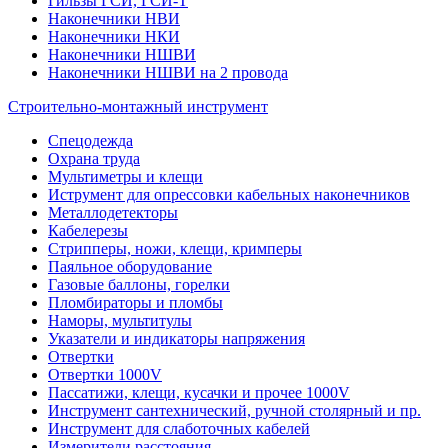
Гильзы ГСИ, ГСИ-Т
Наконечники НВИ
Наконечники НКИ
Наконечники НШВИ
Наконечники НШВИ на 2 провода
Строительно-монтажный инструмент
Спецодежда
Охрана труда
Мультиметры и клещи
Иструмент для опрессовки кабельных наконечников
Металлодетекторы
Кабелерезы
Стрипперы, ножи, клещи, кримперы
Паяльное оборудование
Газовые баллоны, горелки
Пломбираторы и пломбы
Наморы, мультитулы
Указатели и индикаторы напряжения
Отвертки
Отвертки 1000V
Пассатижи, клещи, кусачки и прочее 1000V
Инструмент сантехнический, ручной столярный и пр.
Инструмент для слаботочных кабелей
Измерители расстояния