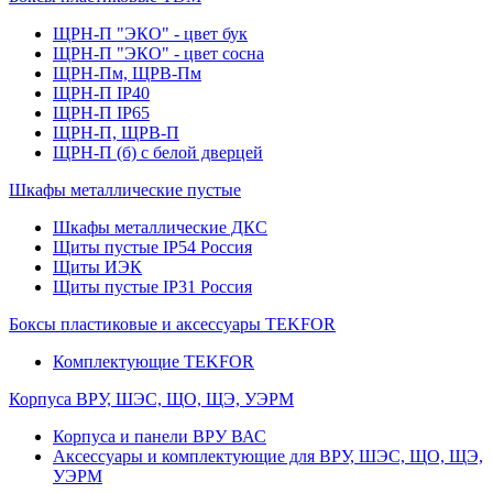
ЩРН-П "ЭКО" - цвет бук
ЩРН-П "ЭКО" - цвет сосна
ЩРН-Пм, ЩРВ-Пм
ЩРН-П IP40
ЩРН-П IP65
ЩРН-П, ЩРВ-П
ЩРН-П (б) с белой дверцей
Шкафы металлические пустые
Шкафы металлические ДКС
Щиты пустые IP54 Россия
Щиты ИЭК
Щиты пустые IP31 Россия
Боксы пластиковые и аксессуары TEKFOR
Комплектующие TEKFOR
Корпуса ВРУ, ШЭС, ЩО, ЩЭ, УЭРМ
Корпуса и панели ВРУ ВАС
Аксессуары и комплектующие для ВРУ, ШЭС, ЩО, ЩЭ,
УЭРМ