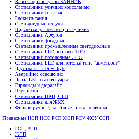
Влагозащитные, тип БАННИК
Светильники уличные консольные
Светильники бытовые
Блоки питания
Светодиодные модули
Подсветка для лестниц и ступеней
Светильники Apeyron
Светильники фасадные
Светильники промышленные светодиодные
Светильники LED аналоги ЛПО
Светильники потолочные ЛПО
Светильники LED для потолка типа "армстронг"
Даунтлайты / Downlight
Аварийное освещение
Лента LED и аксессуары
Гирлянды и дюралайт
Переноски
Светильники НКП, ОБН
Светильники для ЖКХ
Фонари ручные, налобные, промышленные
Подвесные НСП НСО РСП ЖСП РСУ ЖСУ ССП
РСП, РПП
ЖСП