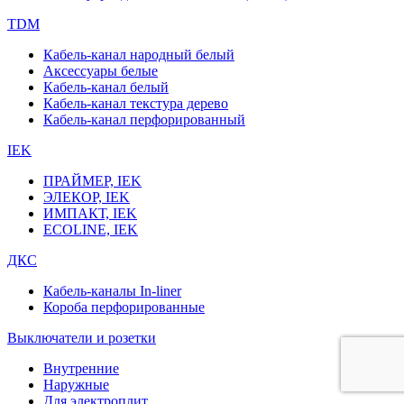
TDM
Кабель-канал народный белый
Аксессуары белые
Кабель-канал белый
Кабель-канал текстура дерево
Кабель-канал перфорированный
IEK
ПРАЙМЕР, IEK
ЭЛЕКОР, IEK
ИМПАКТ, IEK
ECOLINE, IEK
ДКС
Кабель-каналы In-liner
Короба перфорированные
Выключатели и розетки
Внутренние
Наружные
Для электроплит