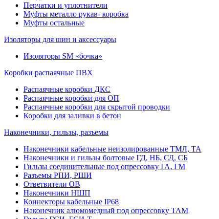
Перчатки и уплотнители
Муфты металло рукав- коробка
Муфты остальные
Изоляторы для шин и аксессуары
Изоляторы SM «бочка»
Коробки распаячные ПВХ
Распаячные коробки ДКС
Распаячные коробки для ОП
Распаячные коробки для скрытой проводки
Коробки для заливки в бетон
Наконечники, гильзы, разъемы
Наконечники кабельные неизолированные ТМЛ, ТА
Наконечники и гильзы болтовые ГД, НБ, СД, СБ
Гильзы соединительные под опрессовку ГА, ГМ
Разъемы РПИ, РШИ
Ответвители ОВ
Наконечники НШП
Коннекторы кабельные IP68
Наконечник алюмомедный под опрессовку ТАМ