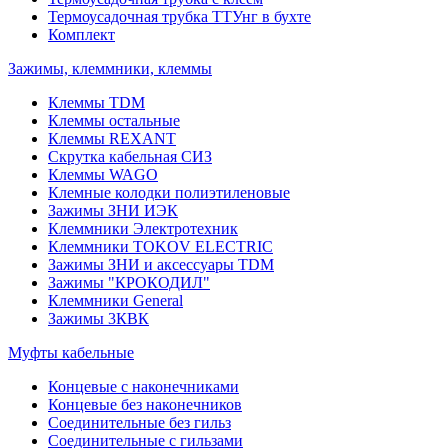
Термоусадочная трубка ТТУнг в бухте
Комплект
Зажимы, клеммники, клеммы
Клеммы TDM
Клеммы остальные
Клеммы REXANT
Скрутка кабельная СИЗ
Клеммы WAGO
Клемные колодки полиэтиленовые
Зажимы ЗНИ ИЭК
Клеммники Электротехник
Клеммники TOKOV ELECTRIC
Зажимы ЗНИ и аксессуары TDM
Зажимы "КРОКОДИЛ"
Клеммники General
Зажимы 3КВК
Муфты кабельные
Концевые с наконечниками
Концевые без наконечников
Соединительные без гильз
Соединительные с гильзами