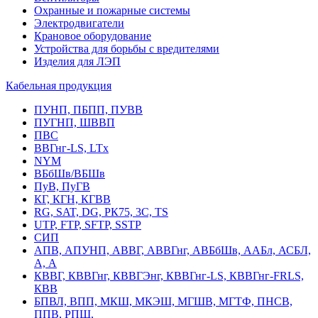
Охранные и пожарные системы
Электродвигатели
Крановое оборудование
Устройства для борьбы с вредителями
Изделия для ЛЭП
Кабельная продукция
ПУНП, ПБПП, ПУВВ
ПУГНП, ШВВП
ПВС
ВВГнг-LS, LTx
NYM
ВБбШв/ВБШв
ПуВ, ПуГВ
КГ, КГН, КГВВ
RG, SAT, DG, РК75, 3С, TS
UTP, FTP, SFTP, SSTP
СИП
АПВ, АПУНП, АВВГ, АВВГнг, АВБбШв, ААБл, АСБЛ,
А, А
КВВГ, КВВГнг, КВВГЭнг, КВВГнг-LS, КВВГнг-FRLS,
КВВ
БПВЛ, ВПП, МКШ, МКЭШ, МГШВ, МГТФ, ПНСВ,
ППВ, РПШ,