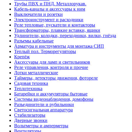
Трубы ПВХ и ПНД. Металлорукав.
Кабель-каналы и аксессуары к ним
Выключатели и розетки
Электроинструмент и расходники
Реле тепловые, пускатели и контакторы
Трансформаторы, плавкие вставки, ящики
Удлинители, колодки, переходники, вилки, гнёзда
Разъемы кабельные
Арматура и инструменты для монтажа СИП
Теплый пол. Терморегуляторы
Крепёж
Аксессуары для ламп и светильников
Реле управления, контроля и прочие
Лотки металлические
Таймеры, детекторы движения, фотореле
Садовая техника
Теплотехника
Батарейки и аккумуляторы бытовые
Системы видеонаблюдения, домофоны
Разъединители и рубильники
Светосигнальная аппаратура
Стабилизаторы
Дверные звонки
Вольтметры и амперметры
Вентиляторы