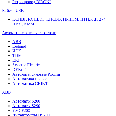
Ретропровод BIRONI
Кабель USB
КСПВГ, КСПВЭГ, КПСВВ, ПРППМ, ПТПЖ ,П-274,
ПВЖ, КММ
Автоматические выключатели
ABB
Legrand
ИЭК
TDM
EKF
Systeme Electric
DEKraft
Автоматы силовые Россия
Автоматика прочее
Автоматика CHINT
ABB
Автоматы S200
Автоматы S290
УЗО F200
Дифавтоматы DS200