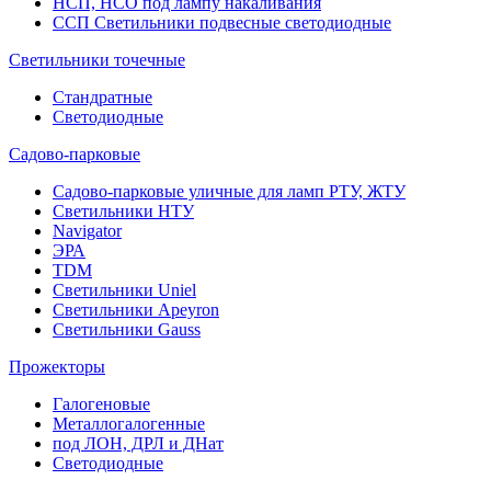
НСП, НСО под лампу накаливания
ССП Светильники подвесные светодиодные
Светильники точечные
Стандратные
Светодиодные
Садово-парковые
Садово-парковые уличные для ламп РТУ, ЖТУ
Светильники НТУ
Navigator
ЭРА
TDM
Светильники Uniel
Светильники Apeyron
Светильники Gauss
Прожекторы
Галогеновые
Металлогалогенные
под ЛОН, ДРЛ и ДНат
Светодиодные