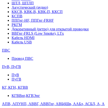
ШТЛ, ШТЛП
Акустический (аудио)
ККСВ, КВК-В, КВК-П, ККСП
КСПВ
ППГнг-HF, ППГнг-FRHF
РКГМ
Декоративный (ретро) для открытой проводки
ВВГнг-FRLS (Low Smoke), LTx
Кабель HDMI
Кабель USB
ПВС
Провод ПВС
ПуВ, ПуГВ
ПуВ
ПуГВ
КГ, КГН, КГВВ
КГВВнг,КГВЭнг
АПВ, АПУНП, АВВГ, АВВГнг, АВБбШв, ААБл, АСБЛ, А, А