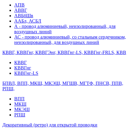
АПВ
АВВГ
АВБбШв
ААБл, АСБЛ
А - провод алюминиевый, неизолированный, для
воздушных линий
АС - провод алюминиевый, со стальным сердечником,
неизолированный, для воздушных линий
КВВГ, КВВГнг, КВВГЭнг, КВВГнг-LS, КВВГнг-FRLS, КВВ
КВВГ
КВВГнг
КВВГнг-LS
БПВЛ, ВПП, МКШ, МКЭШ, МГШВ, МГТФ, ПНСВ, ППВ,
РПШ,
ВПП
МКШ
МКЭШ
РПШ
Декоративный (ретро) для открытой проводки