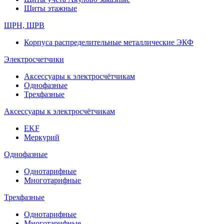
Щиты этажные
ЩРН, ЩРВ
Корпуса распределительные металлические ЭКФ
Электросчетчики
Аксессуары к электросчётчикам
Однофазные
Трехфазные
Аксессуары к электросчётчикам
EKF
Меркурий
Однофазные
Однотарифные
Многотарифные
Трехфазные
Однотарифные
Многотарифные