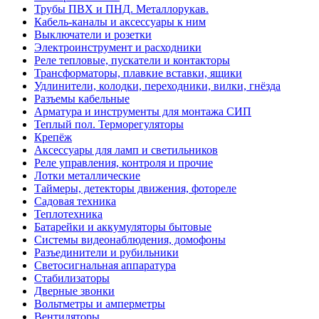
Трубы ПВХ и ПНД. Металлорукав.
Кабель-каналы и аксессуары к ним
Выключатели и розетки
Электроинструмент и расходники
Реле тепловые, пускатели и контакторы
Трансформаторы, плавкие вставки, ящики
Удлинители, колодки, переходники, вилки, гнёзда
Разъемы кабельные
Арматура и инструменты для монтажа СИП
Теплый пол. Терморегуляторы
Крепёж
Аксессуары для ламп и светильников
Реле управления, контроля и прочие
Лотки металлические
Таймеры, детекторы движения, фотореле
Садовая техника
Теплотехника
Батарейки и аккумуляторы бытовые
Системы видеонаблюдения, домофоны
Разъединители и рубильники
Светосигнальная аппаратура
Стабилизаторы
Дверные звонки
Вольтметры и амперметры
Вентиляторы