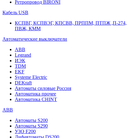
Ретропровод BIRONI
Кабель USB
КСПВГ, КСПВЭГ, КПСВВ, ПРППМ, ПТПЖ ,П-274,
ПВЖ, КММ
Автоматические выключатели
ABB
Legrand
ИЭК
TDM
EKF
Systeme Electric
DEKraft
Автоматы силовые Россия
Автоматика прочее
Автоматика CHINT
ABB
Автоматы S200
Автоматы S290
УЗО F200
Дифавтоматы DS200