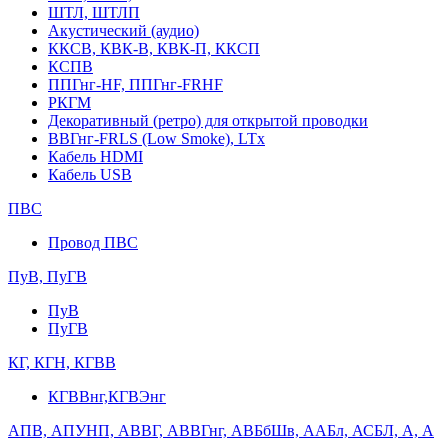
ШТЛ, ШТЛП
Акустический (аудио)
ККСВ, КВК-В, КВК-П, ККСП
КСПВ
ППГнг-HF, ППГнг-FRHF
РКГМ
Декоративный (ретро) для открытой проводки
ВВГнг-FRLS (Low Smoke), LTx
Кабель HDMI
Кабель USB
ПВС
Провод ПВС
ПуВ, ПуГВ
ПуВ
ПуГВ
КГ, КГН, КГВВ
КГВВнг,КГВЭнг
АПВ, АПУНП, АВВГ, АВВГнг, АВБбШв, ААБл, АСБЛ, А, А