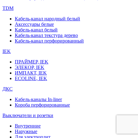
TDM
Кабель-канал народный белый
Аксессуары белые
Кабель-канал белый
Кабель-канал текстура дерево
Кабель-канал перфорированный
IEK
ПРАЙМЕР, IEK
ЭЛЕКОР, IEK
ИМПАКТ, IEK
ECOLINE, IEK
ДКС
Кабель-каналы In-liner
Короба перфорированные
Выключатели и розетки
Внутренние
Наружные
Для электроплит