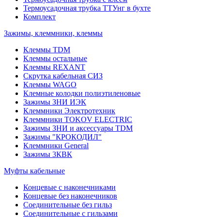
Термоусадочная трубка ТТУнг в бухте
Комплект
Зажимы, клеммники, клеммы
Клеммы TDM
Клеммы остальные
Клеммы REXANT
Скрутка кабельная СИЗ
Клеммы WAGO
Клемные колодки полиэтиленовые
Зажимы ЗНИ ИЭК
Клеммники Электротехник
Клеммники TOKOV ELECTRIC
Зажимы ЗНИ и аксессуары TDM
Зажимы "КРОКОДИЛ"
Клеммники General
Зажимы 3КВК
Муфты кабельные
Концевые с наконечниками
Концевые без наконечников
Соединительные без гильз
Соединительные с гильзами