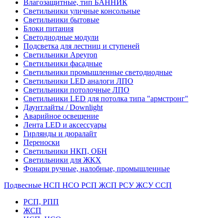
Влагозащитные, тип БАННИК
Светильники уличные консольные
Светильники бытовые
Блоки питания
Светодиодные модули
Подсветка для лестниц и ступеней
Светильники Apeyron
Светильники фасадные
Светильники промышленные светодиодные
Светильники LED аналоги ЛПО
Светильники потолочные ЛПО
Светильники LED для потолка типа "армстронг"
Даунтлайты / Downlight
Аварийное освещение
Лента LED и аксессуары
Гирлянды и дюралайт
Переноски
Светильники НКП, ОБН
Светильники для ЖКХ
Фонари ручные, налобные, промышленные
Подвесные НСП НСО РСП ЖСП РСУ ЖСУ ССП
РСП, РПП
ЖСП