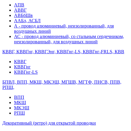
АПВ
АВВГ
АВБбШв
ААБл, АСБЛ
А - провод алюминиевый, неизолированный, для
воздушных линий
АС - провод алюминиевый, со стальным сердечником,
неизолированный, для воздушных линий
КВВГ, КВВГнг, КВВГЭнг, КВВГнг-LS, КВВГнг-FRLS, КВВ
КВВГ
КВВГнг
КВВГнг-LS
БПВЛ, ВПП, МКШ, МКЭШ, МГШВ, МГТФ, ПНСВ, ППВ,
РПШ,
ВПП
МКШ
МКЭШ
РПШ
Декоративный (ретро) для открытой проводки