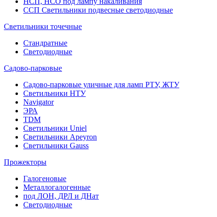
НСП, НСО под лампу накаливания
ССП Светильники подвесные светодиодные
Светильники точечные
Стандратные
Светодиодные
Садово-парковые
Садово-парковые уличные для ламп РТУ, ЖТУ
Светильники НТУ
Navigator
ЭРА
TDM
Светильники Uniel
Светильники Apeyron
Светильники Gauss
Прожекторы
Галогеновые
Металлогалогенные
под ЛОН, ДРЛ и ДНат
Светодиодные