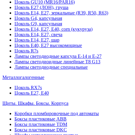
Цоколь GU10 (MR16/PAR16)
Цоколь Е27 (ЛОН), груша
Цоколь Е14, Е27, зеркальные (R39, R50, R63)
Цоколь G4, капсульная
Цоколь G9, капсульная
Цоколь Е14, Е27, Е40, corn (кукуруза)
Цоколь Е14, Е27, свеча
Цоколь Е14, Е27, шар
Цоколь Е40, Е27 высокомощные
Цоколь R7s
Лампы светодиодные капсула Е-14 и Е-27
Лампы светодиоидные линейные T8 G13
Лампы светодиодные специальные
Металлогалогенные
Цоколь RX7s
Цоколь Е27, E40
Щиты. Шкафы. Боксы. Корпуса
Коробки пломбировочные под автоматы
Боксы пластиковые ABB
Боксы пластиковые TDM
Боксы пластиковые DKC