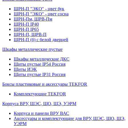
ЩРН-П "ЭКО" - цвет бук
ЩРН-П "ЭКО" - цвет сосна
ЩРН-Пм, ЩРВ-Пм
ЩРН-П IP40
ЩРН-П IP65
ЩРН-П, ЩРВ-П
ЩРН-П (б) с белой дверцей
Шкафы металлические пустые
Шкафы металлические ДКС
Щиты пустые IP54 Россия
Щиты ИЭК
Щиты пустые IP31 Россия
Боксы пластиковые и аксессуары TEKFOR
Комплектующие TEKFOR
Корпуса ВРУ, ШЭС, ЩО, ЩЭ, УЭРМ
Корпуса и панели ВРУ ВАС
Аксессуары и комплектующие для ВРУ, ШЭС, ЩО, ЩЭ,
УЭРМ