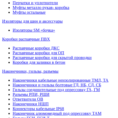
Перчатки и уплотнители
Муфты металло рукав- коробка
Муфты остальные
Изоляторы для шин и аксессуары
Изоляторы SM «бочка»
Коробки распаячные ПВХ
Распаячные коробки ДКС
Распаячные коробки для ОП
Распаячные коробки для скрытой проводки
Коробки для заливки в бетон
Наконечники, гильзы, разъемы
Наконечники кабельные неизолированные ТМЛ, ТА
Наконечники и гильзы болтовые ГД, НБ, СД, СБ
Гильзы соединительные под опрессовку ГА, ГМ
Разъемы РПИ, РШИ
Ответвители ОВ
Наконечники НШП
Коннекторы кабельные IP68
Наконечник алюмомедный под опрессовку ТАМ