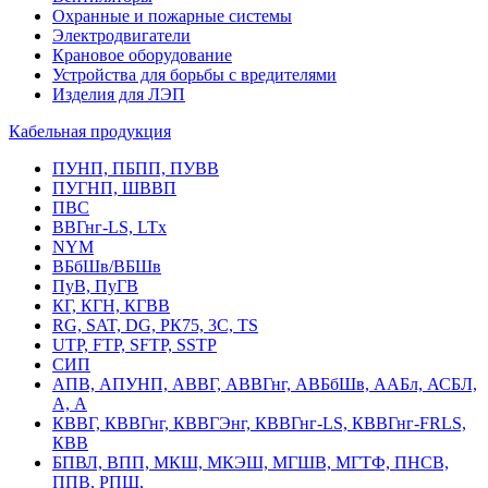
Охранные и пожарные системы
Электродвигатели
Крановое оборудование
Устройства для борьбы с вредителями
Изделия для ЛЭП
Кабельная продукция
ПУНП, ПБПП, ПУВВ
ПУГНП, ШВВП
ПВС
ВВГнг-LS, LTx
NYM
ВБбШв/ВБШв
ПуВ, ПуГВ
КГ, КГН, КГВВ
RG, SAT, DG, РК75, 3С, TS
UTP, FTP, SFTP, SSTP
СИП
АПВ, АПУНП, АВВГ, АВВГнг, АВБбШв, ААБл, АСБЛ,
А, А
КВВГ, КВВГнг, КВВГЭнг, КВВГнг-LS, КВВГнг-FRLS,
КВВ
БПВЛ, ВПП, МКШ, МКЭШ, МГШВ, МГТФ, ПНСВ,
ППВ, РПШ,