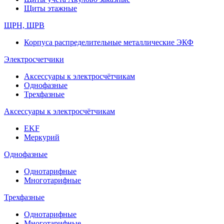
Щиты этажные
ЩРН, ЩРВ
Корпуса распределительные металлические ЭКФ
Электросчетчики
Аксессуары к электросчётчикам
Однофазные
Трехфазные
Аксессуары к электросчётчикам
EKF
Меркурий
Однофазные
Однотарифные
Многотарифные
Трехфазные
Однотарифные
Многотарифные