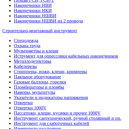
Гильзы ГСИ, ГСИ-Т
Наконечники НВИ
Наконечники НКИ
Наконечники НШВИ
Наконечники НШВИ на 2 провода
Строительно-монтажный инструмент
Спецодежда
Охрана труда
Мультиметры и клещи
Иструмент для опрессовки кабельных наконечников
Металлодетекторы
Кабелерезы
Стрипперы, ножи, клещи, кримперы
Паяльное оборудование
Газовые баллоны, горелки
Пломбираторы и пломбы
Наморы, мультитулы
Указатели и индикаторы напряжения
Отвертки
Отвертки 1000V
Пассатижи, клещи, кусачки и прочее 1000V
Инструмент сантехнический, ручной столярный и пр.
Инструмент для слаботочных кабелей
Измерители расстояния