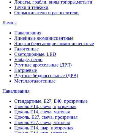
Лопаты, грабли, вилы,топоры,мотыги
Тачки и тележки
Опрыскиватели и распылители
Лампы
Накаливания
Линейные люминисцентные
Энергосберегающие люминисцентные
Галогенные
Светодиодные, LED
Vintage, ретро
Ртутные дроссельные (ДРЛ)
Натриевые
Ртутные бездроссельные (ДРВ)
Металлогалогенные
Накаливания
Стандартные, Е27, Е40, прозрачные
Цоколь Е14, свеча, прозрачная
Цоколь Е14, свеча, матовая
Цоколь, Е27, свеча, прозрачная
Цоколь Е27, свеча, матовая
Цоколь Е14, шар, прозрачная