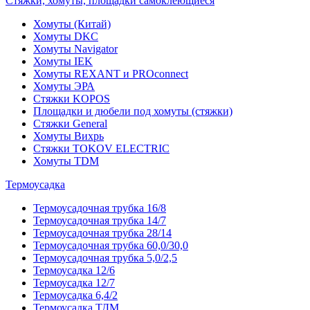
Стяжки, хомуты, площадки самоклеющиеся
Хомуты (Китай)
Хомуты DKC
Хомуты Navigator
Хомуты IEK
Хомуты REXANT и PROconnect
Хомуты ЭРА
Стяжки KOPOS
Площадки и дюбели под хомуты (стяжки)
Стяжки General
Хомуты Вихрь
Стяжки TOKOV ELECTRIC
Хомуты TDM
Термоусадка
Термоусадочная трубка 16/8
Термоусадочная трубка 14/7
Термоусадочная трубка 28/14
Термоусадочная трубка 60,0/30,0
Термоусадочная трубка 5,0/2,5
Термоусадка 12/6
Термоусадка 12/7
Термоусадка 6,4/2
Термоусадка ТДМ