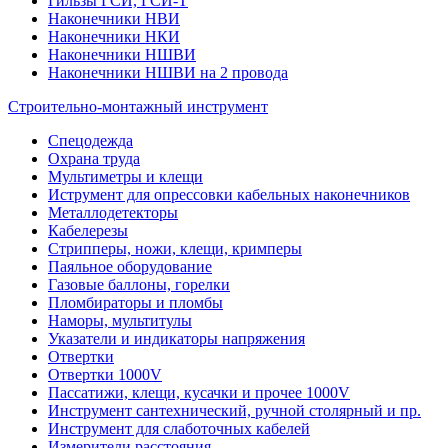
Гильзы ГСИ, ГСИ-Т
Наконечники НВИ
Наконечники НКИ
Наконечники НШВИ
Наконечники НШВИ на 2 провода
Строительно-монтажный инструмент
Спецодежда
Охрана труда
Мультиметры и клещи
Иструмент для опрессовки кабельных наконечников
Металлодетекторы
Кабелерезы
Стрипперы, ножи, клещи, кримперы
Паяльное оборудование
Газовые баллоны, горелки
Пломбираторы и пломбы
Наморы, мультитулы
Указатели и индикаторы напряжения
Отвертки
Отвертки 1000V
Пассатижи, клещи, кусачки и прочее 1000V
Инструмент сантехнический, ручной столярный и пр.
Инструмент для слаботочных кабелей
Измерители расстояния