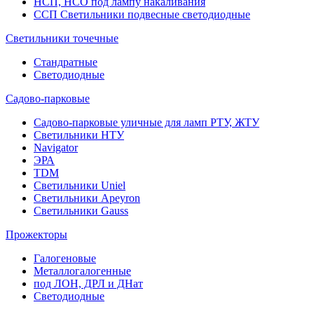
НСП, НСО под лампу накаливания
ССП Светильники подвесные светодиодные
Светильники точечные
Стандратные
Светодиодные
Садово-парковые
Садово-парковые уличные для ламп РТУ, ЖТУ
Светильники НТУ
Navigator
ЭРА
TDM
Светильники Uniel
Светильники Apeyron
Светильники Gauss
Прожекторы
Галогеновые
Металлогалогенные
под ЛОН, ДРЛ и ДНат
Светодиодные