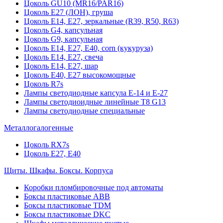
Цоколь GU10 (MR16/PAR16)
Цоколь Е27 (ЛОН), груша
Цоколь Е14, Е27, зеркальные (R39, R50, R63)
Цоколь G4, капсульная
Цоколь G9, капсульная
Цоколь Е14, Е27, Е40, corn (кукуруза)
Цоколь Е14, Е27, свеча
Цоколь Е14, Е27, шар
Цоколь Е40, Е27 высокомощные
Цоколь R7s
Лампы светодиодные капсула Е-14 и Е-27
Лампы светодиоидные линейные T8 G13
Лампы светодиодные специальные
Металлогалогенные
Цоколь RX7s
Цоколь Е27, E40
Щиты. Шкафы. Боксы. Корпуса
Коробки пломбировочные под автоматы
Боксы пластиковые ABB
Боксы пластиковые TDM
Боксы пластиковые DKC