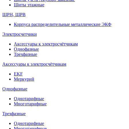
Щиты этажные
ЩРН, ЩРВ
Корпуса распределительные металлические ЭКФ
Электросчетчики
Аксессуары к электросчётчикам
Однофазные
Трехфазные
Аксессуары к электросчётчикам
EKF
Меркурий
Однофазные
Однотарифные
Многотарифные
Трехфазные
Однотарифные
Многотарифные