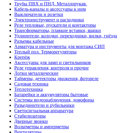
Трубы ПВХ и ПНД. Металлорукав.
Кабель-каналы и аксессуары к ним
Выключатели и розетки
Электроинструмент и расходники
Реле тепловые, пускатели и контакторы
Трансформаторы, плавкие вставки, ящики
Удлинители, колодки, переходники, вилки, гнёзда
Разъемы кабельные
Арматура и инструменты для монтажа СИП
Теплый пол. Терморегуляторы
Крепёж
Аксессуары для ламп и светильников
Реле управления, контроля и прочие
Лотки металлические
Таймеры, детекторы движения, фотореле
Садовая техника
Теплотехника
Батарейки и аккумуляторы бытовые
Системы видеонаблюдения, домофоны
Разъединители и рубильники
Светосигнальная аппаратура
Стабилизаторы
Дверные звонки
Вольтметры и амперметры
Вентиляторы