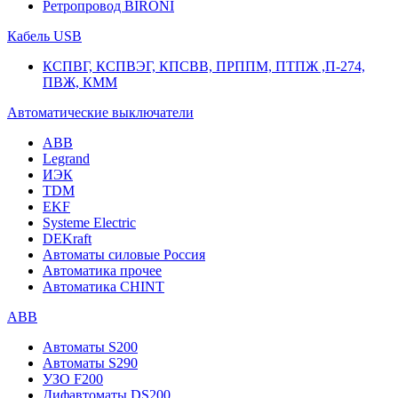
Ретропровод BIRONI
Кабель USB
КСПВГ, КСПВЭГ, КПСВВ, ПРППМ, ПТПЖ ,П-274,
ПВЖ, КММ
Автоматические выключатели
ABB
Legrand
ИЭК
TDM
EKF
Systeme Electric
DEKraft
Автоматы силовые Россия
Автоматика прочее
Автоматика CHINT
ABB
Автоматы S200
Автоматы S290
УЗО F200
Дифавтоматы DS200