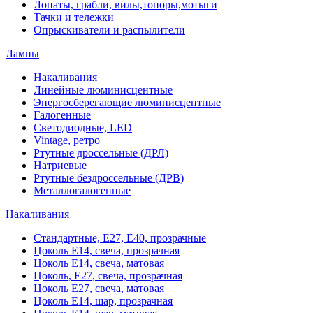
Лопаты, грабли, вилы,топоры,мотыги
Тачки и тележки
Опрыскиватели и распылители
Лампы
Накаливания
Линейные люминисцентные
Энергосберегающие люминисцентные
Галогенные
Светодиодные, LED
Vintage, ретро
Ртутные дроссельные (ДРЛ)
Натриевые
Ртутные бездроссельные (ДРВ)
Металлогалогенные
Накаливания
Стандартные, Е27, Е40, прозрачные
Цоколь Е14, свеча, прозрачная
Цоколь Е14, свеча, матовая
Цоколь, Е27, свеча, прозрачная
Цоколь Е27, свеча, матовая
Цоколь Е14, шар, прозрачная