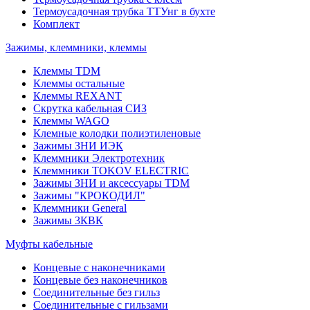
Термоусадочная трубка ТТУнг в бухте
Комплект
Зажимы, клеммники, клеммы
Клеммы TDM
Клеммы остальные
Клеммы REXANT
Скрутка кабельная СИЗ
Клеммы WAGO
Клемные колодки полиэтиленовые
Зажимы ЗНИ ИЭК
Клеммники Электротехник
Клеммники TOKOV ELECTRIC
Зажимы ЗНИ и аксессуары TDM
Зажимы "КРОКОДИЛ"
Клеммники General
Зажимы 3КВК
Муфты кабельные
Концевые с наконечниками
Концевые без наконечников
Соединительные без гильз
Соединительные с гильзами