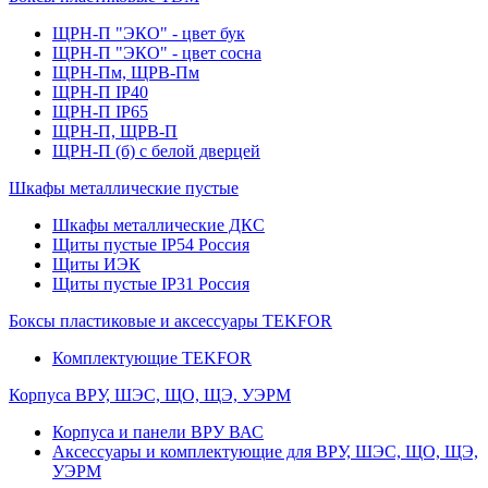
ЩРН-П "ЭКО" - цвет бук
ЩРН-П "ЭКО" - цвет сосна
ЩРН-Пм, ЩРВ-Пм
ЩРН-П IP40
ЩРН-П IP65
ЩРН-П, ЩРВ-П
ЩРН-П (б) с белой дверцей
Шкафы металлические пустые
Шкафы металлические ДКС
Щиты пустые IP54 Россия
Щиты ИЭК
Щиты пустые IP31 Россия
Боксы пластиковые и аксессуары TEKFOR
Комплектующие TEKFOR
Корпуса ВРУ, ШЭС, ЩО, ЩЭ, УЭРМ
Корпуса и панели ВРУ ВАС
Аксессуары и комплектующие для ВРУ, ШЭС, ЩО, ЩЭ,
УЭРМ