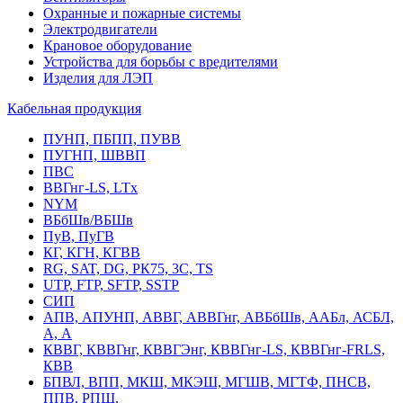
Охранные и пожарные системы
Электродвигатели
Крановое оборудование
Устройства для борьбы с вредителями
Изделия для ЛЭП
Кабельная продукция
ПУНП, ПБПП, ПУВВ
ПУГНП, ШВВП
ПВС
ВВГнг-LS, LTx
NYM
ВБбШв/ВБШв
ПуВ, ПуГВ
КГ, КГН, КГВВ
RG, SAT, DG, РК75, 3С, TS
UTP, FTP, SFTP, SSTP
СИП
АПВ, АПУНП, АВВГ, АВВГнг, АВБбШв, ААБл, АСБЛ,
А, А
КВВГ, КВВГнг, КВВГЭнг, КВВГнг-LS, КВВГнг-FRLS,
КВВ
БПВЛ, ВПП, МКШ, МКЭШ, МГШВ, МГТФ, ПНСВ,
ППВ, РПШ,