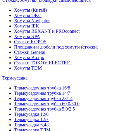
Стяжки, хомуты, площадки самоклеющиеся
Хомуты (Китай)
Хомуты DKC
Хомуты Navigator
Хомуты IEK
Хомуты REXANT и PROconnect
Хомуты ЭРА
Стяжки KOPOS
Площадки и дюбели под хомуты (стяжки)
Стяжки General
Хомуты Вихрь
Стяжки TOKOV ELECTRIC
Хомуты TDM
Термоусадка
Термоусадочная трубка 16/8
Термоусадочная трубка 14/7
Термоусадочная трубка 28/14
Термоусадочная трубка 60,0/30,0
Термоусадочная трубка 5,0/2,5
Термоусадка 12/6
Термоусадка 12/7
Термоусадка 6,4/2
Термоусадка ТДМ