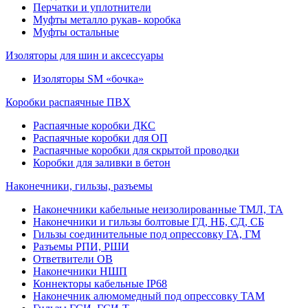
Перчатки и уплотнители
Муфты металло рукав- коробка
Муфты остальные
Изоляторы для шин и аксессуары
Изоляторы SM «бочка»
Коробки распаячные ПВХ
Распаячные коробки ДКС
Распаячные коробки для ОП
Распаячные коробки для скрытой проводки
Коробки для заливки в бетон
Наконечники, гильзы, разъемы
Наконечники кабельные неизолированные ТМЛ, ТА
Наконечники и гильзы болтовые ГД, НБ, СД, СБ
Гильзы соединительные под опрессовку ГА, ГМ
Разъемы РПИ, РШИ
Ответвители ОВ
Наконечники НШП
Коннекторы кабельные IP68
Наконечник алюмомедный под опрессовку ТАМ