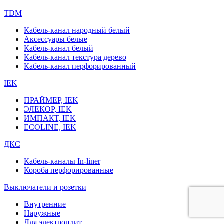
TDM
Кабель-канал народный белый
Аксессуары белые
Кабель-канал белый
Кабель-канал текстура дерево
Кабель-канал перфорированный
IEK
ПРАЙМЕР, IEK
ЭЛЕКОР, IEK
ИМПАКТ, IEK
ECOLINE, IEK
ДКС
Кабель-каналы In-liner
Короба перфорированные
Выключатели и розетки
Внутренние
Наружные
Для электроплит