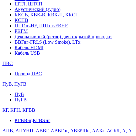
ШТЛ, ШТЛП
Акустический (аудио)
ККСВ, КВК-В, КВК-П, ККСП
КСПВ
ППГнг-HF, ППГнг-FRHF
РКГМ
Декоративный (ретро) для открытой проводки
ВВГнг-FRLS (Low Smoke), LTx
Кабель HDMI
Кабель USB
ПВС
Провод ПВС
ПуВ, ПуГВ
ПуВ
ПуГВ
КГ, КГН, КГВВ
КГВВнг,КГВЭнг
АПВ, АПУНП, АВВГ, АВВГнг, АВБбШв, ААБл, АСБЛ, А, А