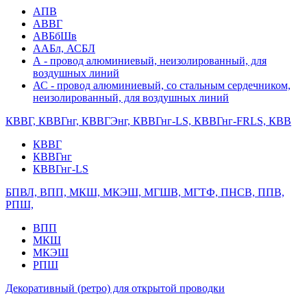
АПВ
АВВГ
АВБбШв
ААБл, АСБЛ
А - провод алюминиевый, неизолированный, для
воздушных линий
АС - провод алюминиевый, со стальным сердечником,
неизолированный, для воздушных линий
КВВГ, КВВГнг, КВВГЭнг, КВВГнг-LS, КВВГнг-FRLS, КВВ
КВВГ
КВВГнг
КВВГнг-LS
БПВЛ, ВПП, МКШ, МКЭШ, МГШВ, МГТФ, ПНСВ, ППВ,
РПШ,
ВПП
МКШ
МКЭШ
РПШ
Декоративный (ретро) для открытой проводки