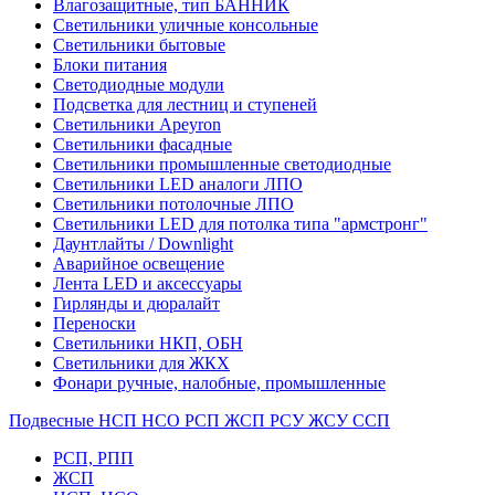
Влагозащитные, тип БАННИК
Светильники уличные консольные
Светильники бытовые
Блоки питания
Светодиодные модули
Подсветка для лестниц и ступеней
Светильники Apeyron
Светильники фасадные
Светильники промышленные светодиодные
Светильники LED аналоги ЛПО
Светильники потолочные ЛПО
Светильники LED для потолка типа "армстронг"
Даунтлайты / Downlight
Аварийное освещение
Лента LED и аксессуары
Гирлянды и дюралайт
Переноски
Светильники НКП, ОБН
Светильники для ЖКХ
Фонари ручные, налобные, промышленные
Подвесные НСП НСО РСП ЖСП РСУ ЖСУ ССП
РСП, РПП
ЖСП