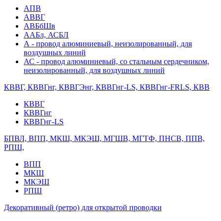
АПВ
АВВГ
АВБбШв
ААБл, АСБЛ
А - провод алюминиевый, неизолированный, для
воздушных линий
АС - провод алюминиевый, со стальным сердечником,
неизолированный, для воздушных линий
КВВГ, КВВГнг, КВВГЭнг, КВВГнг-LS, КВВГнг-FRLS, КВВ
КВВГ
КВВГнг
КВВГнг-LS
БПВЛ, ВПП, МКШ, МКЭШ, МГШВ, МГТФ, ПНСВ, ППВ,
РПШ,
ВПП
МКШ
МКЭШ
РПШ
Декоративный (ретро) для открытой проводки