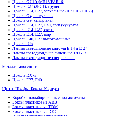
Цоколь GU10 (MR16/PAR16)
Цоколь Е27 (ЛОН), груша
Цоколь Е14, Е27, зеркальные (R39, R50, R63)
Цоколь G4, капсульная
Цоколь G9, капсульная
Цоколь Е14, Е27, Е40, corn (кукуруза)
Цоколь Е14, Е27, свеча
Цоколь Е14, Е27, шар
Цоколь Е40, Е27 высокомощные
Цоколь R7s
Лампы светодиодные капсула Е-14 и Е-27
Лампы светодиоидные линейные T8 G13
Лампы светодиодные специальные
Металлогалогенные
Цоколь RX7s
Цоколь Е27, E40
Щиты. Шкафы. Боксы. Корпуса
Коробки пломбировочные под автоматы
Боксы пластиковые ABB
Боксы пластиковые TDM
Боксы пластиковые DKC