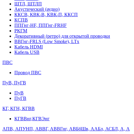
ШТЛ, ШТЛП
Акустический (аудио)
ККСВ, КВК-В, КВК-П, ККСП
КСПВ
ППГнг-HF, ППГнг-FRHF
РКГМ
Декоративный (ретро) для открытой проводки
ВВГнг-FRLS (Low Smoke), LTx
Кабель HDMI
Кабель USB
ПВС
Провод ПВС
ПуВ, ПуГВ
ПуВ
ПуГВ
КГ, КГН, КГВВ
КГВВнг,КГВЭнг
АПВ, АПУНП, АВВГ, АВВГнг, АВБбШв, ААБл, АСБЛ, А, А