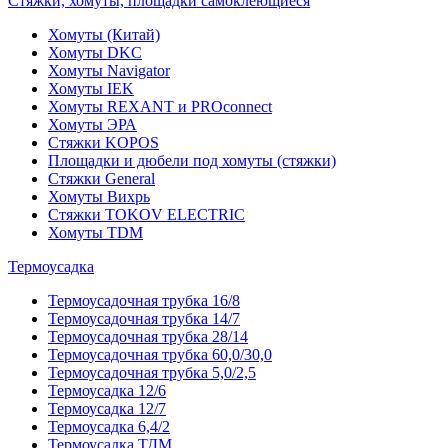
Стяжки, хомуты, площадки самоклеющиеся
Хомуты (Китай)
Хомуты DKC
Хомуты Navigator
Хомуты IEK
Хомуты REXANT и PROconnect
Хомуты ЭРА
Стяжки KOPOS
Площадки и дюбели под хомуты (стяжки)
Стяжки General
Хомуты Вихрь
Стяжки TOKOV ELECTRIC
Хомуты TDM
Термоусадка
Термоусадочная трубка 16/8
Термоусадочная трубка 14/7
Термоусадочная трубка 28/14
Термоусадочная трубка 60,0/30,0
Термоусадочная трубка 5,0/2,5
Термоусадка 12/6
Термоусадка 12/7
Термоусадка 6,4/2
Термоусадка ТДМ