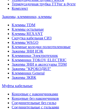
Термоусадочная трубка ТТУнг в бухте
Комплект
Зажимы, клеммники, клеммы
Клеммы TDM
Клеммы остальные
Клеммы REXANT
Скрутка кабельная СИЗ
Клеммы WAGO
Клемные колодки полиэтиленовые
Зажимы ЗНИ ИЭК
Клеммники Электротехник
Клеммники TOKOV ELECTRIC
Зажимы ЗНИ и аксессуары TDM
Зажимы "КРОКОДИЛ"
Клеммники General
Зажимы 3КВК
Муфты кабельные
Концевые с наконечниками
Концевые без наконечников
Соединительные без гильз
Соединительные с гильзами