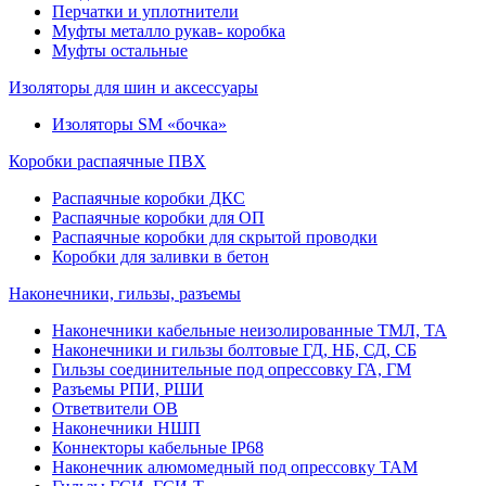
Перчатки и уплотнители
Муфты металло рукав- коробка
Муфты остальные
Изоляторы для шин и аксессуары
Изоляторы SM «бочка»
Коробки распаячные ПВХ
Распаячные коробки ДКС
Распаячные коробки для ОП
Распаячные коробки для скрытой проводки
Коробки для заливки в бетон
Наконечники, гильзы, разъемы
Наконечники кабельные неизолированные ТМЛ, ТА
Наконечники и гильзы болтовые ГД, НБ, СД, СБ
Гильзы соединительные под опрессовку ГА, ГМ
Разъемы РПИ, РШИ
Ответвители ОВ
Наконечники НШП
Коннекторы кабельные IP68
Наконечник алюмомедный под опрессовку ТАМ