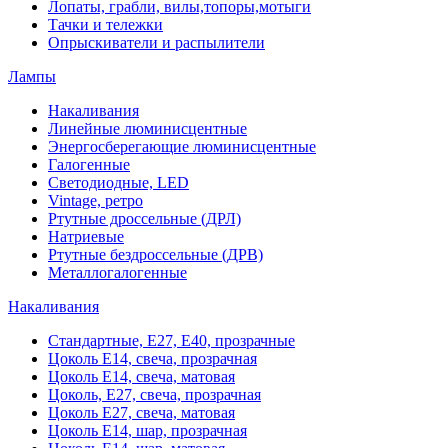
Лопаты, грабли, вилы,топоры,мотыги
Тачки и тележки
Опрыскиватели и распылители
Лампы
Накаливания
Линейные люминисцентные
Энергосберегающие люминисцентные
Галогенные
Светодиодные, LED
Vintage, ретро
Ртутные дроссельные (ДРЛ)
Натриевые
Ртутные бездроссельные (ДРВ)
Металлогалогенные
Накаливания
Стандартные, Е27, Е40, прозрачные
Цоколь Е14, свеча, прозрачная
Цоколь Е14, свеча, матовая
Цоколь, Е27, свеча, прозрачная
Цоколь Е27, свеча, матовая
Цоколь Е14, шар, прозрачная