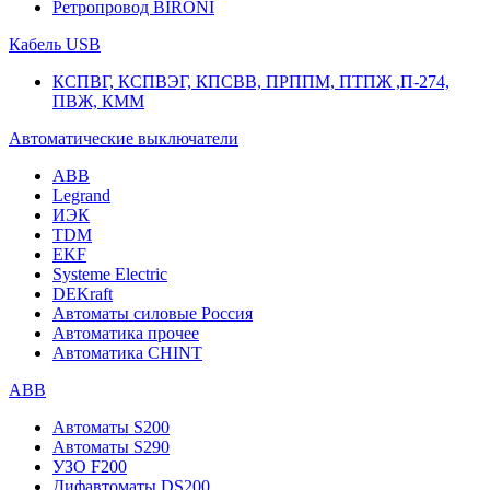
Ретропровод BIRONI
Кабель USB
КСПВГ, КСПВЭГ, КПСВВ, ПРППМ, ПТПЖ ,П-274,
ПВЖ, КММ
Автоматические выключатели
ABB
Legrand
ИЭК
TDM
EKF
Systeme Electric
DEKraft
Автоматы силовые Россия
Автоматика прочее
Автоматика CHINT
ABB
Автоматы S200
Автоматы S290
УЗО F200
Дифавтоматы DS200