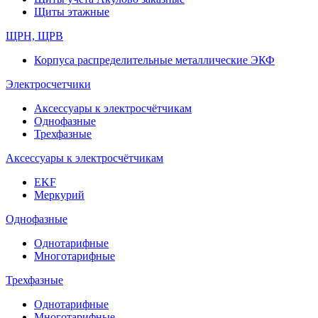
Щиты этажные
ЩРН, ЩРВ
Корпуса распределительные металлические ЭКФ
Электросчетчики
Аксессуары к электросчётчикам
Однофазные
Трехфазные
Аксессуары к электросчётчикам
EKF
Меркурий
Однофазные
Однотарифные
Многотарифные
Трехфазные
Однотарифные
Многотарифные