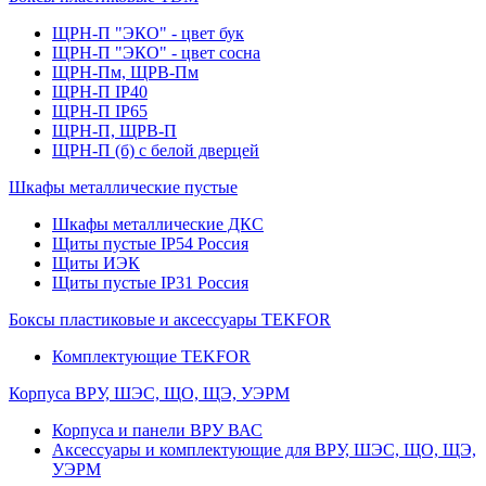
ЩРН-П "ЭКО" - цвет бук
ЩРН-П "ЭКО" - цвет сосна
ЩРН-Пм, ЩРВ-Пм
ЩРН-П IP40
ЩРН-П IP65
ЩРН-П, ЩРВ-П
ЩРН-П (б) с белой дверцей
Шкафы металлические пустые
Шкафы металлические ДКС
Щиты пустые IP54 Россия
Щиты ИЭК
Щиты пустые IP31 Россия
Боксы пластиковые и аксессуары TEKFOR
Комплектующие TEKFOR
Корпуса ВРУ, ШЭС, ЩО, ЩЭ, УЭРМ
Корпуса и панели ВРУ ВАС
Аксессуары и комплектующие для ВРУ, ШЭС, ЩО, ЩЭ,
УЭРМ