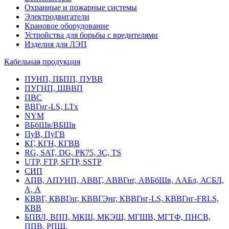
Охранные и пожарные системы
Электродвигатели
Крановое оборудование
Устройства для борьбы с вредителями
Изделия для ЛЭП
Кабельная продукция
ПУНП, ПБПП, ПУВВ
ПУГНП, ШВВП
ПВС
ВВГнг-LS, LTx
NYM
ВБбШв/ВБШв
ПуВ, ПуГВ
КГ, КГН, КГВВ
RG, SAT, DG, РК75, 3С, TS
UTP, FTP, SFTP, SSTP
СИП
АПВ, АПУНП, АВВГ, АВВГнг, АВБбШв, ААБл, АСБЛ,
А, А
КВВГ, КВВГнг, КВВГЭнг, КВВГнг-LS, КВВГнг-FRLS,
КВВ
БПВЛ, ВПП, МКШ, МКЭШ, МГШВ, МГТФ, ПНСВ,
ППВ, РПШ,