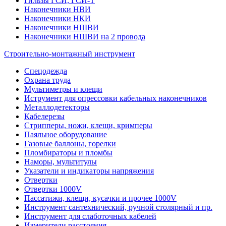
Гильзы ГСИ, ГСИ-Т
Наконечники НВИ
Наконечники НКИ
Наконечники НШВИ
Наконечники НШВИ на 2 провода
Строительно-монтажный инструмент
Спецодежда
Охрана труда
Мультиметры и клещи
Иструмент для опрессовки кабельных наконечников
Металлодетекторы
Кабелерезы
Стрипперы, ножи, клещи, кримперы
Паяльное оборудование
Газовые баллоны, горелки
Пломбираторы и пломбы
Наморы, мультитулы
Указатели и индикаторы напряжения
Отвертки
Отвертки 1000V
Пассатижи, клещи, кусачки и прочее 1000V
Инструмент сантехнический, ручной столярный и пр.
Инструмент для слаботочных кабелей
Измерители расстояния