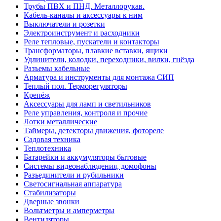
Трубы ПВХ и ПНД. Металлорукав.
Кабель-каналы и аксессуары к ним
Выключатели и розетки
Электроинструмент и расходники
Реле тепловые, пускатели и контакторы
Трансформаторы, плавкие вставки, ящики
Удлинители, колодки, переходники, вилки, гнёзда
Разъемы кабельные
Арматура и инструменты для монтажа СИП
Теплый пол. Терморегуляторы
Крепёж
Аксессуары для ламп и светильников
Реле управления, контроля и прочие
Лотки металлические
Таймеры, детекторы движения, фотореле
Садовая техника
Теплотехника
Батарейки и аккумуляторы бытовые
Системы видеонаблюдения, домофоны
Разъединители и рубильники
Светосигнальная аппаратура
Стабилизаторы
Дверные звонки
Вольтметры и амперметры
Вентиляторы