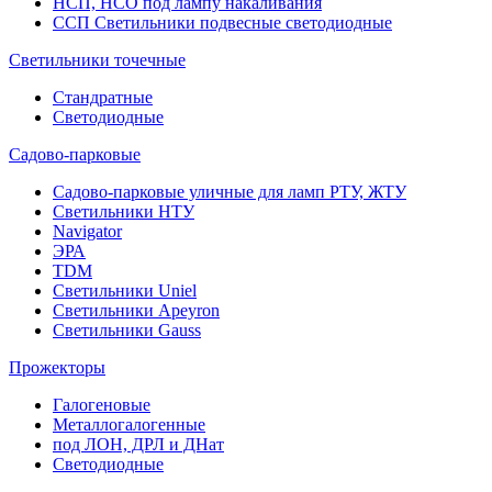
НСП, НСО под лампу накаливания
ССП Светильники подвесные светодиодные
Светильники точечные
Стандратные
Светодиодные
Садово-парковые
Садово-парковые уличные для ламп РТУ, ЖТУ
Светильники НТУ
Navigator
ЭРА
TDM
Светильники Uniel
Светильники Apeyron
Светильники Gauss
Прожекторы
Галогеновые
Металлогалогенные
под ЛОН, ДРЛ и ДНат
Светодиодные