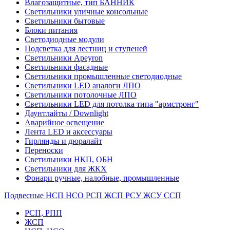
Влагозащитные, тип БАННИК
Светильники уличные консольные
Светильники бытовые
Блоки питания
Светодиодные модули
Подсветка для лестниц и ступеней
Светильники Apeyron
Светильники фасадные
Светильники промышленные светодиодные
Светильники LED аналоги ЛПО
Светильники потолочные ЛПО
Светильники LED для потолка типа "армстронг"
Даунтлайты / Downlight
Аварийное освещение
Лента LED и аксессуары
Гирлянды и дюралайт
Переноски
Светильники НКП, ОБН
Светильники для ЖКХ
Фонари ручные, налобные, промышленные
Подвесные НСП НСО РСП ЖСП РСУ ЖСУ ССП
РСП, РПП
ЖСП