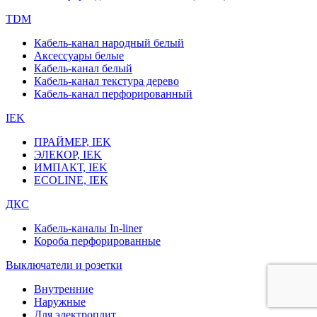
TDM
Кабель-канал народный белый
Аксессуары белые
Кабель-канал белый
Кабель-канал текстура дерево
Кабель-канал перфорированный
IEK
ПРАЙМЕР, IEK
ЭЛЕКОР, IEK
ИМПАКТ, IEK
ECOLINE, IEK
ДКС
Кабель-каналы In-liner
Короба перфорированные
Выключатели и розетки
Внутренние
Наружные
Для электроплит